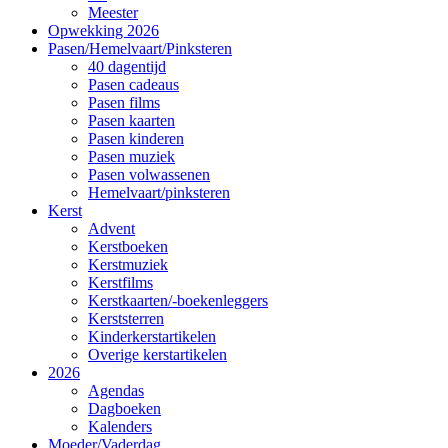
Meester
Opwekking 2026
Pasen/Hemelvaart/Pinksteren
40 dagentijd
Pasen cadeaus
Pasen films
Pasen kaarten
Pasen kinderen
Pasen muziek
Pasen volwassenen
Hemelvaart/pinksteren
Kerst
Advent
Kerstboeken
Kerstmuziek
Kerstfilms
Kerstkaarten/-boekenleggers
Kerststerren
Kinderkerstartikelen
Overige kerstartikelen
2026
Agendas
Dagboeken
Kalenders
Moeder/Vaderdag