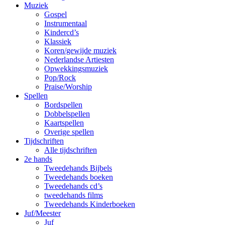
Muziek
Gospel
Instrumentaal
Kindercd’s
Klassiek
Koren/gewijde muziek
Nederlandse Artiesten
Opwekkingsmuziek
Pop/Rock
Praise/Worship
Spellen
Bordspellen
Dobbelspellen
Kaartspellen
Overige spellen
Tijdschriften
Alle tijdschriften
2e hands
Tweedehands Bijbels
Tweedehands boeken
Tweedehands cd’s
tweedehands films
Tweedehands Kinderboeken
Juf/Meester
Juf