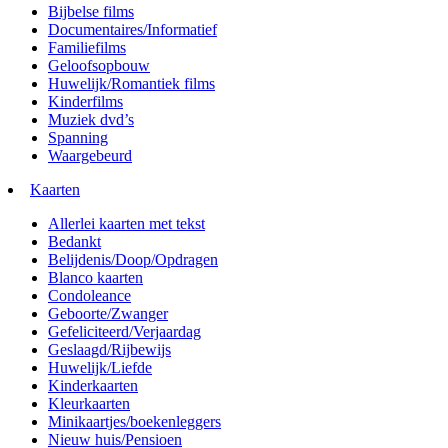
Bijbelse films
Documentaires/Informatief
Familiefilms
Geloofsopbouw
Huwelijk/Romantiek films
Kinderfilms
Muziek dvd’s
Spanning
Waargebeurd
Kaarten
Allerlei kaarten met tekst
Bedankt
Belijdenis/Doop/Opdragen
Blanco kaarten
Condoleance
Geboorte/Zwanger
Gefeliciteerd/Verjaardag
Geslaagd/Rijbewijs
Huwelijk/Liefde
Kinderkaarten
Kleurkaarten
Minikaartjes/boekenleggers
Nieuw huis/Pensioen