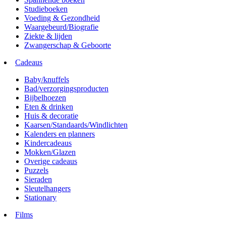
Studieboeken
Voeding & Gezondheid
Waargebeurd/Biografie
Ziekte & lijden
Zwangerschap & Geboorte
Cadeaus
Baby/knuffels
Bad/verzorgingsproducten
Bijbelhoezen
Eten & drinken
Huis & decoratie
Kaarsen/Standaards/Windlichten
Kalenders en planners
Kindercadeaus
Mokken/Glazen
Overige cadeaus
Puzzels
Sieraden
Sleutelhangers
Stationary
Films