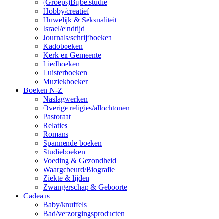
(Groeps)Bijbelstudie
Hobby/creatief
Huwelijk & Seksualiteit
Israel/eindtijd
Journals/schrijfboeken
Kadoboeken
Kerk en Gemeente
Liedboeken
Luisterboeken
Muziekboeken
Boeken N-Z
Naslagwerken
Overige religies/allochtonen
Pastoraat
Relaties
Romans
Spannende boeken
Studieboeken
Voeding & Gezondheid
Waargebeurd/Biografie
Ziekte & lijden
Zwangerschap & Geboorte
Cadeaus
Baby/knuffels
Bad/verzorgingsproducten