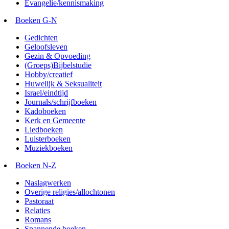
Evangelie/kennismaking
Boeken G-N
Gedichten
Geloofsleven
Gezin & Opvoeding
(Groeps)Bijbelstudie
Hobby/creatief
Huwelijk & Seksualiteit
Israel/eindtijd
Journals/schrijfboeken
Kadoboeken
Kerk en Gemeente
Liedboeken
Luisterboeken
Muziekboeken
Boeken N-Z
Naslagwerken
Overige religies/allochtonen
Pastoraat
Relaties
Romans
Spannende boeken