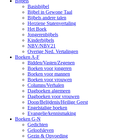
Bijbels
Basisbijbel
Bijbel in Gewone Taal
Bijbels andere talen
Herziene Statenvertaling
Het Boek
Jongerenbijbels
Kinderbijbels
NBV/NBV21
Overige Ned. Vertalingen
Boeken A-F
Bidden/Vasten/Zegenen
Boeken voor jongeren
Boeken voor mannen
Boeken voor vrouwen
Columns/Verhalen
Dagboeken algemeen
Dagboeken voor vrouwen
Doop/Belijdenis/Heilige Geest
Engelstalige boeken
Evangelie/kennismaking
Boeken G-N
Gedichten
Geloofsleven
Gezin & Opvoeding