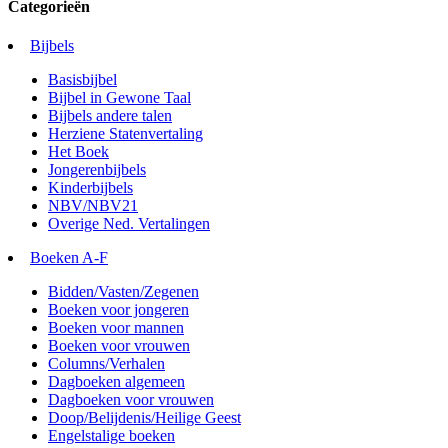
Categorieën
Bijbels
Basisbijbel
Bijbel in Gewone Taal
Bijbels andere talen
Herziene Statenvertaling
Het Boek
Jongerenbijbels
Kinderbijbels
NBV/NBV21
Overige Ned. Vertalingen
Boeken A-F
Bidden/Vasten/Zegenen
Boeken voor jongeren
Boeken voor mannen
Boeken voor vrouwen
Columns/Verhalen
Dagboeken algemeen
Dagboeken voor vrouwen
Doop/Belijdenis/Heilige Geest
Engelstalige boeken