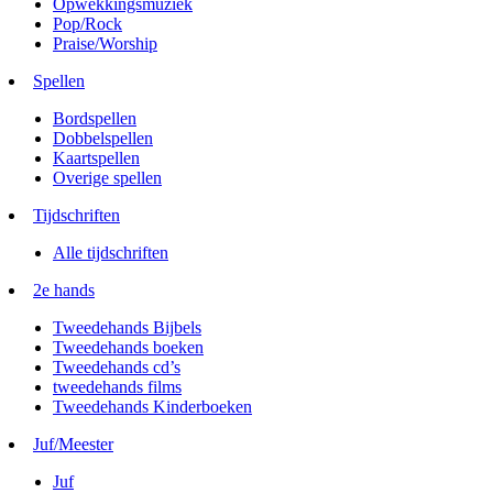
Opwekkingsmuziek
Pop/Rock
Praise/Worship
Spellen
Bordspellen
Dobbelspellen
Kaartspellen
Overige spellen
Tijdschriften
Alle tijdschriften
2e hands
Tweedehands Bijbels
Tweedehands boeken
Tweedehands cd’s
tweedehands films
Tweedehands Kinderboeken
Juf/Meester
Juf