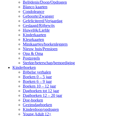
Belijdenis/Doop/Opdragen
Blanco kaarten
Condoleance
Geboorte/Zwanger
Gefeliciteerd/Verjaardag
Geslaagd/Rijbewijs
Huwelijk/Liefde
Kinderkaarten
Kleurkaarten
Minikaartjes/boekenleggers
Nieuw huis/Pensioen
Opa & Oma
Postzegels
Sterkte/beterschap/bemoediging
Kinderboeken
Bijbelse verhalen
Boeken 0 – 5 jaar
Boeken 6 – 9 jaar
Boeken 10 – 12 jaar
Dagboeken tot 12 jaar
Dagboeken 12 – 20 jaar
Doe-boeken
Gezinsdagboeken
Kinderdoop/opdragen
Young Adult 12+