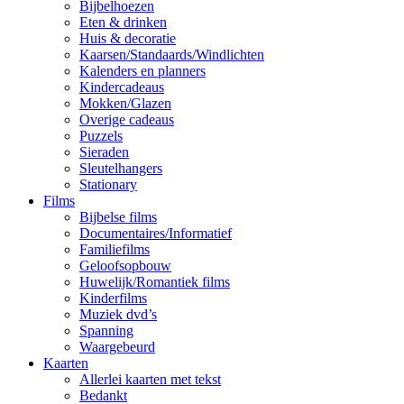
Bijbelhoezen
Eten & drinken
Huis & decoratie
Kaarsen/Standaards/Windlichten
Kalenders en planners
Kindercadeaus
Mokken/Glazen
Overige cadeaus
Puzzels
Sieraden
Sleutelhangers
Stationary
Films
Bijbelse films
Documentaires/Informatief
Familiefilms
Geloofsopbouw
Huwelijk/Romantiek films
Kinderfilms
Muziek dvd’s
Spanning
Waargebeurd
Kaarten
Allerlei kaarten met tekst
Bedankt