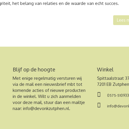
tegriteit, het belang van relaties en de waarde van echt succes.
Lees 
Blijf op de hoogte
Winkel
Met enige regelmatig versturen wij
Spittaalstraat 3
via de mail een nieuwsbrief mbt tot
7201 EB Zutphe
komende acties of nieuwe producten
0575-510933
in de winkel. Wilt u zich aanmelden
voor deze mail, stuur dan een mailtje
info@devonk
naar:
info@devonkzutphen.nl
.