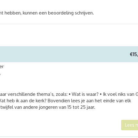
ht hebben, kunnen een beoordeling schrijven.
€
15
er
6
r verschillende thema’s, zoals: • Wat is waar? • Ik voel niks van 
t heb ik aan de kerk? Bovendien lees je aan het einde van elk
wijfel van andere jongeren van 15 tot 25 jaar.
Lees 