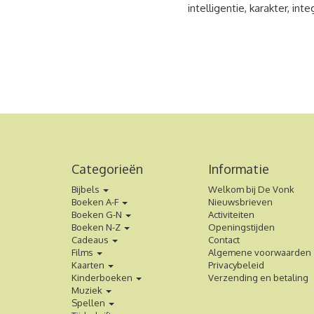
intelligentie, karakter, in
Categorieën
Informatie
Bijbels
Welkom bij De Vonk
Boeken A-F
Nieuwsbrieven
Boeken G-N
Activiteiten
Boeken N-Z
Openingstijden
Cadeaus
Contact
Films
Algemene voorwaarden
Kaarten
Privacybeleid
Kinderboeken
Verzending en betaling
Muziek
Spellen