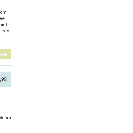
s om
weer
niet.
s een
meer
,95
ook om