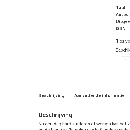
Taal
Auteu
Uitgev
ISBN
Tips vo
Beschik
Niet
te
film
aant
Beschrijving
Aanvullende informatie
Beschrijving
Na een dag hard studeren of werken kan het zo
en de laatste aflevering van je favoriete serie