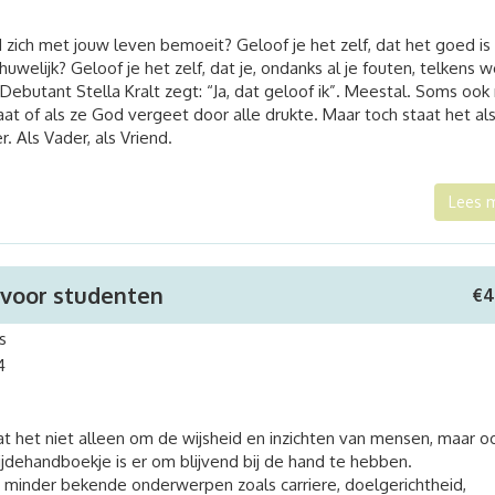
d zich met jouw leven bemoeit? Geloof je het zelf, dat het goed i
uwelijk? Geloof je het zelf, dat je, ondanks al je fouten, telkens 
butant Stella Kralt zegt: “Ja, dat geloof ik”. Meestal. Soms ook 
laat of als ze God vergeet door alle drukte. Maar toch staat het al
. Als Vader, als Vriend.
Lees 
 voor studenten
€
4
s
4
at het niet alleen om de wijsheid en inzichten van mensen, maar 
ijdehandboekje is er om blijvend bij de hand te hebben.
minder bekende onderwerpen zoals carriere, doelgerichtheid,