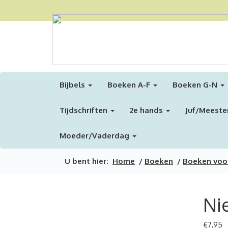
Bijbels
Boeken A-F
Boeken G-N
Tijdschriften
2e hands
Juf/Meeste
Moeder/Vaderdag
U bent hier:
Home
/
Boeken
/
Boeken voo
Nie
€
7,95