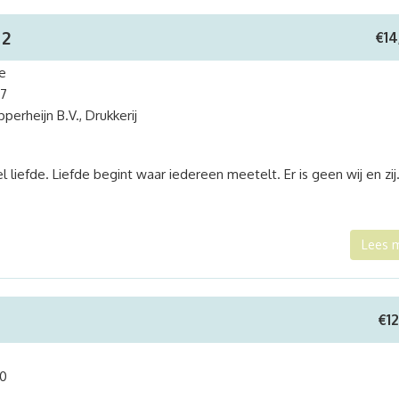
 2
€
14
ne
7
pperheijn B.V., Drukkerij
l liefde. Liefde begint waar iedereen meetelt. Er is geen wij en zij. 
Lees 
€
1
0