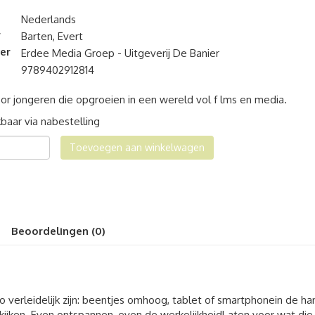
Nederlands
r
Barten, Evert
er
Erdee Media Groep - Uitgeverij De Banier
9789402912814
or jongeren die opgroeien in een wereld vol f lms en media.
baar via nabestelling
Toevoegen aan winkelwagen
en
al
Beoordelingen (0)
 verleidelijk zijn: beentjes omhoog, tablet of smartphonein de ha
 kijken. Even ontspannen, even de werkelijkheidl aten voor wat die 