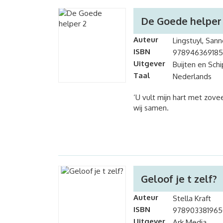
De Goede helper
Auteur
Lingstuyl, San
ISBN
978946369185
Uitgever
Buijten en Schi
Taal
Nederlands
‘U vult mijn hart met zovee
wij samen.
Geloof je t zelf?
Auteur
Stella Kraft
ISBN
978903381965
Uitgever
Ark Media