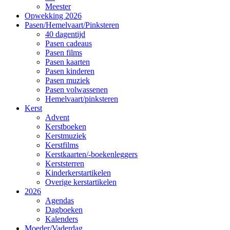
Meester
Opwekking 2026
Pasen/Hemelvaart/Pinksteren
40 dagentijd
Pasen cadeaus
Pasen films
Pasen kaarten
Pasen kinderen
Pasen muziek
Pasen volwassenen
Hemelvaart/pinksteren
Kerst
Advent
Kerstboeken
Kerstmuziek
Kerstfilms
Kerstkaarten/-boekenleggers
Kerststerren
Kinderkerstartikelen
Overige kerstartikelen
2026
Agendas
Dagboeken
Kalenders
Moeder/Vaderdag