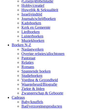
(Groeps)Bijbelstudie
Hobby/creatief
Huwelijk & Seksualiteit
Israel/eindtijd
Journals/schrijfboeken
Kadoboeken
Kerk en Gemeente
Liedboeken
Luisterboeken
Muziekboeken
Boeken N-Z
Naslagwerken
Overige religies/allochtonen
Pastoraat
Relaties
Romans
Spannende boeken
Studieboeken
Voeding & Gezondheid
Waargebeurd/Biografie
Ziekte & lijden
Zwangerschap & Geboorte
Cadeaus
Baby/knuffels
Bad/verzorgingsproducten