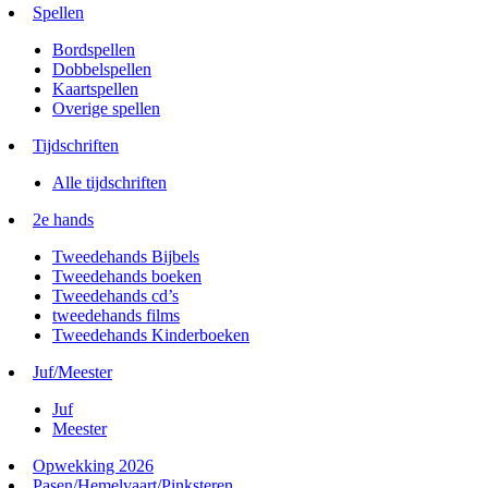
Spellen
Bordspellen
Dobbelspellen
Kaartspellen
Overige spellen
Tijdschriften
Alle tijdschriften
2e hands
Tweedehands Bijbels
Tweedehands boeken
Tweedehands cd’s
tweedehands films
Tweedehands Kinderboeken
Juf/Meester
Juf
Meester
Opwekking 2026
Pasen/Hemelvaart/Pinksteren