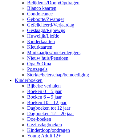
Belijdenis/Doop/Opdragen
Blanco kaarten
Condoleance
Geboorte/Zwanger
Gefeliciteerd/Verjaardag
Geslaagd/Rijbewijs
Huwelijk/Liefde
Kinderkaarten
Kleurkaarten
Minikaartjes/boekenleggers
Nieuw huis/Pensioen
Opa & Oma
Postzegels
Sterkte/beterschap/bemoediging
Kinderboeken
Bijbelse verhalen
Boeken 0 – 5 jaar
Boeken 6 – 9 jaar
Boeken 10 – 12 jaar
Dagboeken tot 12 jaar
Dagboeken 12 – 20 jaar
Doe-boeken
Gezinsdagboeken
Kinderdoop/opdragen
Young Adult 12+