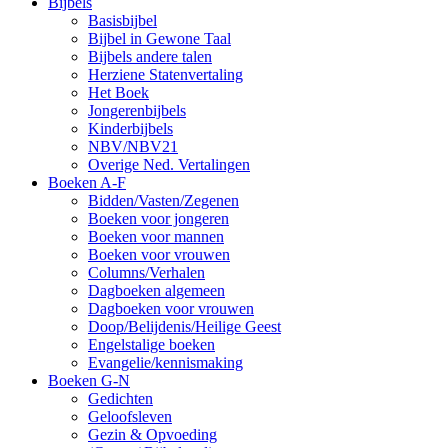
Bijbels
Basisbijbel
Bijbel in Gewone Taal
Bijbels andere talen
Herziene Statenvertaling
Het Boek
Jongerenbijbels
Kinderbijbels
NBV/NBV21
Overige Ned. Vertalingen
Boeken A-F
Bidden/Vasten/Zegenen
Boeken voor jongeren
Boeken voor mannen
Boeken voor vrouwen
Columns/Verhalen
Dagboeken algemeen
Dagboeken voor vrouwen
Doop/Belijdenis/Heilige Geest
Engelstalige boeken
Evangelie/kennismaking
Boeken G-N
Gedichten
Geloofsleven
Gezin & Opvoeding