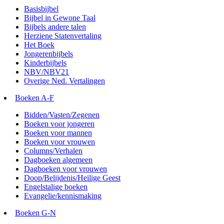
Basisbijbel
Bijbel in Gewone Taal
Bijbels andere talen
Herziene Statenvertaling
Het Boek
Jongerenbijbels
Kinderbijbels
NBV/NBV21
Overige Ned. Vertalingen
Boeken A-F
Bidden/Vasten/Zegenen
Boeken voor jongeren
Boeken voor mannen
Boeken voor vrouwen
Columns/Verhalen
Dagboeken algemeen
Dagboeken voor vrouwen
Doop/Belijdenis/Heilige Geest
Engelstalige boeken
Evangelie/kennismaking
Boeken G-N