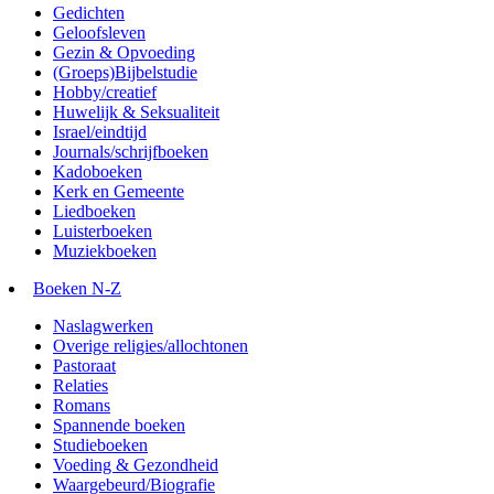
Gedichten
Geloofsleven
Gezin & Opvoeding
(Groeps)Bijbelstudie
Hobby/creatief
Huwelijk & Seksualiteit
Israel/eindtijd
Journals/schrijfboeken
Kadoboeken
Kerk en Gemeente
Liedboeken
Luisterboeken
Muziekboeken
Boeken N-Z
Naslagwerken
Overige religies/allochtonen
Pastoraat
Relaties
Romans
Spannende boeken
Studieboeken
Voeding & Gezondheid
Waargebeurd/Biografie