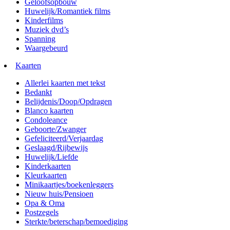
Geloofsopbouw
Huwelijk/Romantiek films
Kinderfilms
Muziek dvd’s
Spanning
Waargebeurd
Kaarten
Allerlei kaarten met tekst
Bedankt
Belijdenis/Doop/Opdragen
Blanco kaarten
Condoleance
Geboorte/Zwanger
Gefeliciteerd/Verjaardag
Geslaagd/Rijbewijs
Huwelijk/Liefde
Kinderkaarten
Kleurkaarten
Minikaartjes/boekenleggers
Nieuw huis/Pensioen
Opa & Oma
Postzegels
Sterkte/beterschap/bemoediging