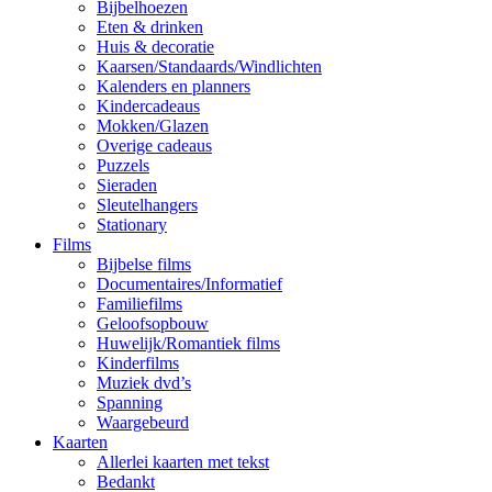
Bijbelhoezen
Eten & drinken
Huis & decoratie
Kaarsen/Standaards/Windlichten
Kalenders en planners
Kindercadeaus
Mokken/Glazen
Overige cadeaus
Puzzels
Sieraden
Sleutelhangers
Stationary
Films
Bijbelse films
Documentaires/Informatief
Familiefilms
Geloofsopbouw
Huwelijk/Romantiek films
Kinderfilms
Muziek dvd’s
Spanning
Waargebeurd
Kaarten
Allerlei kaarten met tekst
Bedankt