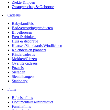
Ziekte & lijden
Zwangerschap & Geboorte
Cadeaus
Baby/knuffels
Bad/verzorgingsproducten
Bijbelhoezen
Eten & drinken
Huis & decoratie
Kaarsen/Standaards/Windlichten
Kalenders en planners
Kindercadeaus
Mokken/Glazen
Overige cadeaus
Puzzels
Sieraden
Sleutelhangers
Stationary
Films
Bijbelse films
Documentaires/Informatief
Familiefilms