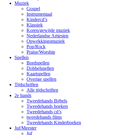
Muziek
Gospel
Instrumentaal
Kindercd’s
Klassiek
Koren/gewijde muziek
Nederlandse Artiesten
Opwekkingsmuziek
Pop/Rock
Praise/Worship
Spellen
Bordspellen
Dobbelspellen
Kaartspellen
Overige spellen
Tijdschriften
Alle tijdschriften
2e hands
Tweedehands Bijbels
Tweedehands boeken
Tweedehands cd’s
tweedehands films
Tweedehands Kinderboeken
Juf/Meester
Juf