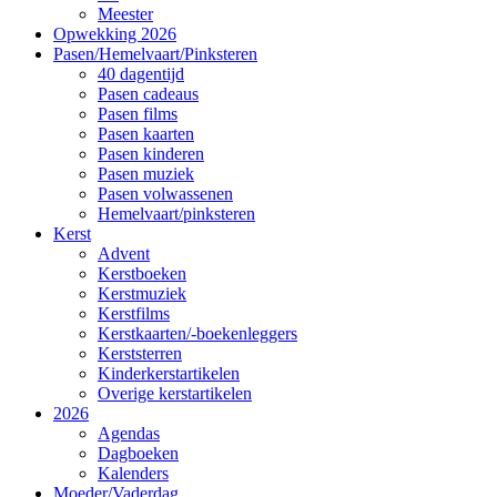
Meester
Opwekking 2026
Pasen/Hemelvaart/Pinksteren
40 dagentijd
Pasen cadeaus
Pasen films
Pasen kaarten
Pasen kinderen
Pasen muziek
Pasen volwassenen
Hemelvaart/pinksteren
Kerst
Advent
Kerstboeken
Kerstmuziek
Kerstfilms
Kerstkaarten/-boekenleggers
Kerststerren
Kinderkerstartikelen
Overige kerstartikelen
2026
Agendas
Dagboeken
Kalenders
Moeder/Vaderdag