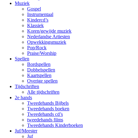
Muziek
Gospel
Instrumentaal
Kindercd’s
Klassiek
Koren/gewijde muziek
Nederlandse Artiesten
Opwekkingsmuziek
Pop/Rock
Praise/Worship
Spellen
Bordspellen
Dobbelspellen
Kaartspellen
Overige spellen
Tijdschriften
Alle tijdschriften
2e hands
Tweedehands Bijbels
Tweedehands boeken
Tweedehands cd’s
tweedehands films
Tweedehands Kinderboeken
Juf/Meester
Juf