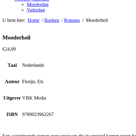
Moederdag
Vaderdag
U bent hier:
Home
/
Boeken
/
Romans
/ Moederheil
Moederheil
€
24,99
Taal
Nederlands
Auteur
Florijn, Els
Uitgever
VBK Media
ISBN
9789023962267
Een aangrijpende roman over vrouwen die in opstand komen tegen he