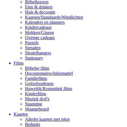
Bijbelhoezen
Eten & drinken
Huis & decoratie
Kaarsen/Standaards/Windlichten
Kalenders en planners
Kindercadeaus
Mokken/Glazen
Overige cadeaus
Puzzels
Sieraden
Sleutelhangers
Stationary
Films
Bijbelse films
Documentaires/Informatief
Familiefilms
Geloofsopbouw
Huwelijk/Romantiek films
Kinderfilms
Muziek dvd’s
Spanning
Waargebeurd
Kaarten
Allerlei kaarten met tekst
Bedankt