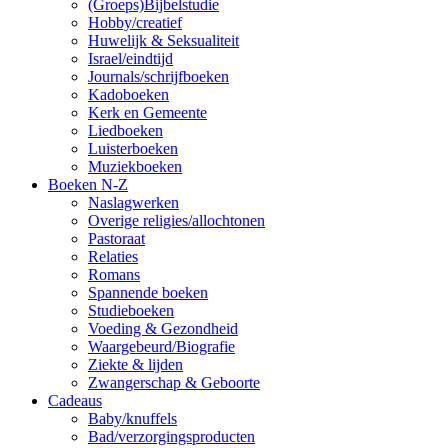
(Groeps)Bijbelstudie
Hobby/creatief
Huwelijk & Seksualiteit
Israel/eindtijd
Journals/schrijfboeken
Kadoboeken
Kerk en Gemeente
Liedboeken
Luisterboeken
Muziekboeken
Boeken N-Z
Naslagwerken
Overige religies/allochtonen
Pastoraat
Relaties
Romans
Spannende boeken
Studieboeken
Voeding & Gezondheid
Waargebeurd/Biografie
Ziekte & lijden
Zwangerschap & Geboorte
Cadeaus
Baby/knuffels
Bad/verzorgingsproducten