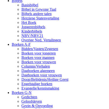
Bijbels
Basisbijbel
Bijbel in Gewone Taal
Bijbels andere talen
Herziene Statenvertaling
Het Boek
Jongerenbijbels
Kinderbijbels
NBV/NBV21
Overige Ned. Vertalingen
Boeken A-F
Bidden/Vasten/Zegenen
Boeken voor jongeren
Boeken voor mannen
Boeken voor vrouwen
Columns/Verhalen
Dagboeken algemeen
Dagboeken voor vrouwen
Doop/Belijdenis/Heilige Geest
Engelstalige boeken
Evangelie/kennismaking
Boeken G-N
Gedichten
Geloofsleven
Gezin & Opvoeding