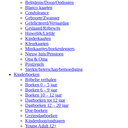
Belijdenis/Doop/Opdragen
Blanco kaarten
Condoleance
Geboorte/Zwanger
Gefeliciteerd/Verjaardag
Geslaagd/Rijbewijs
Huwelijk/Liefde
Kinderkaarten
Kleurkaarten
Minikaartjes/boekenleggers
Nieuw huis/Pensioen
Opa & Oma
Postzegels
Sterkte/beterschap/bemoediging
Kinderboeken
Bijbelse verhalen
Boeken 0 – 5 jaar
Boeken 6 – 9 jaar
Boeken 10 – 12 jaar
Dagboeken tot 12 jaar
Dagboeken 12 – 20 jaar
Doe-boeken
Gezinsdagboeken
Kinderdoop/opdragen
Young Adult 12+