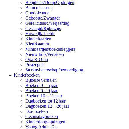
Belijdenis/Doop/Opdragen
Blanco kaarten
Condoleance
Geboorte/Zwanger
Gefeliciteerd/Verjaardag
Geslaagd/Rijbewijs
Huwelijk/Liefde
Kinderkaarten
Kleurkaarten
Minikaartjes/boekenleggers
Nieuw huis/Pensioen
Opa & Oma
Postzegels
Sterkte/beterschap/bemoediging
Kinderboeken
Bijbelse verhalen
Boeken 0 – 5 jaar
Boeken 6 – 9 jaar
Boeken 10 – 12 jaar
Dagboeken tot 12 jaar
Dagboeken 12 – 20 jaar
Doe-boeken
Gezinsdagboeken
Kinderdoop/opdragen
Young Adult 12+