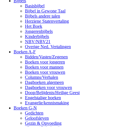
Bijbels
Basisbijbel
Bijbel in Gewone Taal
Bijbels andere talen
Herziene Statenvertaling
Het Boek
Jongerenbijbels
Kinderbijbels
NBV/NBV21
Overige Ned. Vertalingen
Boeken A-F
Bidden/Vasten/Zegenen
Boeken voor jongeren
Boeken voor mannen
Boeken voor vrouwen
Columns/Verhalen
Dagboeken algemeen
Dagboeken voor vrouwen
Doop/Belijdenis/Heilige Geest
Engelstalige boeken
Evangelie/kennismaking
Boeken G-N
Gedichten
Geloofsleven
Gezin & Opvoeding