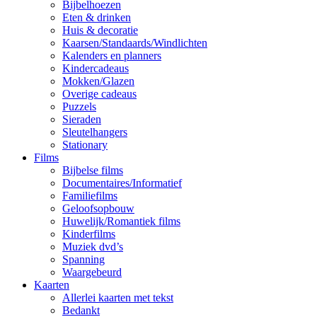
Bijbelhoezen
Eten & drinken
Huis & decoratie
Kaarsen/Standaards/Windlichten
Kalenders en planners
Kindercadeaus
Mokken/Glazen
Overige cadeaus
Puzzels
Sieraden
Sleutelhangers
Stationary
Films
Bijbelse films
Documentaires/Informatief
Familiefilms
Geloofsopbouw
Huwelijk/Romantiek films
Kinderfilms
Muziek dvd’s
Spanning
Waargebeurd
Kaarten
Allerlei kaarten met tekst
Bedankt