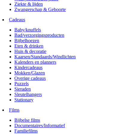
Ziekte & lijden
Zwangerschap & Geboorte
Cadeaus
Baby/knuffels
Bad/verzorgingsproducten
Bijbelhoezen
Eten & drinken
Huis & decoratie
Kaarsen/Standaards/Windlichten
Kalenders en planners
Kindercadeaus
Mokken/Glazen
Overige cadeaus
Puzzels
Sieraden
Sleutelhangers
Stationary
Films
Bijbelse films
Documentaires/Informatief
Familiefilms