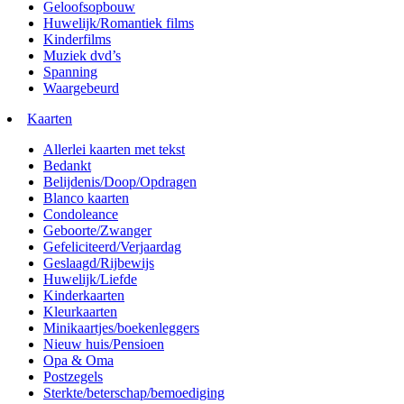
Geloofsopbouw
Huwelijk/Romantiek films
Kinderfilms
Muziek dvd’s
Spanning
Waargebeurd
Kaarten
Allerlei kaarten met tekst
Bedankt
Belijdenis/Doop/Opdragen
Blanco kaarten
Condoleance
Geboorte/Zwanger
Gefeliciteerd/Verjaardag
Geslaagd/Rijbewijs
Huwelijk/Liefde
Kinderkaarten
Kleurkaarten
Minikaartjes/boekenleggers
Nieuw huis/Pensioen
Opa & Oma
Postzegels
Sterkte/beterschap/bemoediging