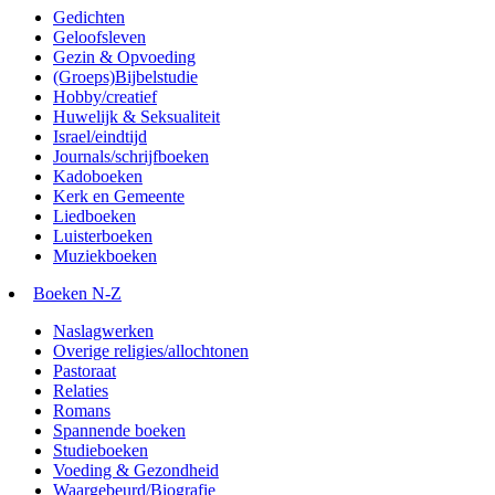
Gedichten
Geloofsleven
Gezin & Opvoeding
(Groeps)Bijbelstudie
Hobby/creatief
Huwelijk & Seksualiteit
Israel/eindtijd
Journals/schrijfboeken
Kadoboeken
Kerk en Gemeente
Liedboeken
Luisterboeken
Muziekboeken
Boeken N-Z
Naslagwerken
Overige religies/allochtonen
Pastoraat
Relaties
Romans
Spannende boeken
Studieboeken
Voeding & Gezondheid
Waargebeurd/Biografie