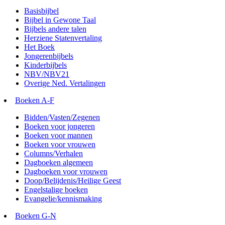
Basisbijbel
Bijbel in Gewone Taal
Bijbels andere talen
Herziene Statenvertaling
Het Boek
Jongerenbijbels
Kinderbijbels
NBV/NBV21
Overige Ned. Vertalingen
Boeken A-F
Bidden/Vasten/Zegenen
Boeken voor jongeren
Boeken voor mannen
Boeken voor vrouwen
Columns/Verhalen
Dagboeken algemeen
Dagboeken voor vrouwen
Doop/Belijdenis/Heilige Geest
Engelstalige boeken
Evangelie/kennismaking
Boeken G-N