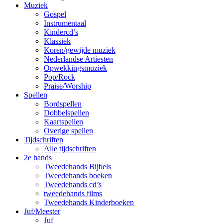
Muziek
Gospel
Instrumentaal
Kindercd’s
Klassiek
Koren/gewijde muziek
Nederlandse Artiesten
Opwekkingsmuziek
Pop/Rock
Praise/Worship
Spellen
Bordspellen
Dobbelspellen
Kaartspellen
Overige spellen
Tijdschriften
Alle tijdschriften
2e hands
Tweedehands Bijbels
Tweedehands boeken
Tweedehands cd’s
tweedehands films
Tweedehands Kinderboeken
Juf/Meester
Juf