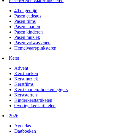
Pasen/Hemelvaart/Pinksteren
40 dagentijd
Pasen cadeaus
Pasen films
Pasen kaarten
Pasen kinderen
Pasen muziek
Pasen volwassenen
Hemelvaart/pinksteren
Kerst
Advent
Kerstboeken
Kerstmuziek
Kerstfilms
Kerstkaarten/-boekenleggers
Kerststerren
Kinderkerstartikelen
Overige kerstartikelen
2026
Agendas
Dagboeken