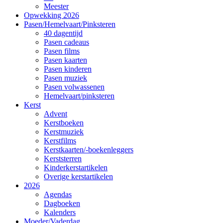
Meester
Opwekking 2026
Pasen/Hemelvaart/Pinksteren
40 dagentijd
Pasen cadeaus
Pasen films
Pasen kaarten
Pasen kinderen
Pasen muziek
Pasen volwassenen
Hemelvaart/pinksteren
Kerst
Advent
Kerstboeken
Kerstmuziek
Kerstfilms
Kerstkaarten/-boekenleggers
Kerststerren
Kinderkerstartikelen
Overige kerstartikelen
2026
Agendas
Dagboeken
Kalenders
Moeder/Vaderdag