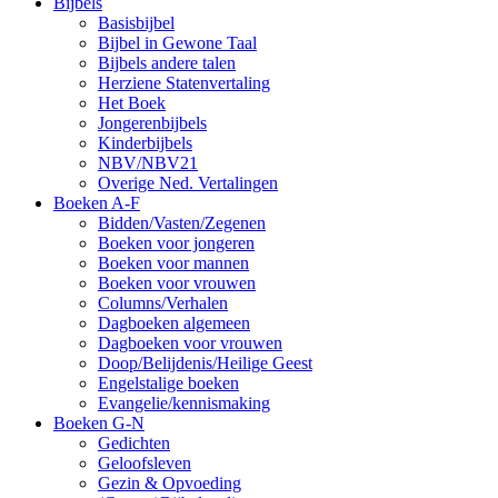
Bijbels
Basisbijbel
Bijbel in Gewone Taal
Bijbels andere talen
Herziene Statenvertaling
Het Boek
Jongerenbijbels
Kinderbijbels
NBV/NBV21
Overige Ned. Vertalingen
Boeken A-F
Bidden/Vasten/Zegenen
Boeken voor jongeren
Boeken voor mannen
Boeken voor vrouwen
Columns/Verhalen
Dagboeken algemeen
Dagboeken voor vrouwen
Doop/Belijdenis/Heilige Geest
Engelstalige boeken
Evangelie/kennismaking
Boeken G-N
Gedichten
Geloofsleven
Gezin & Opvoeding