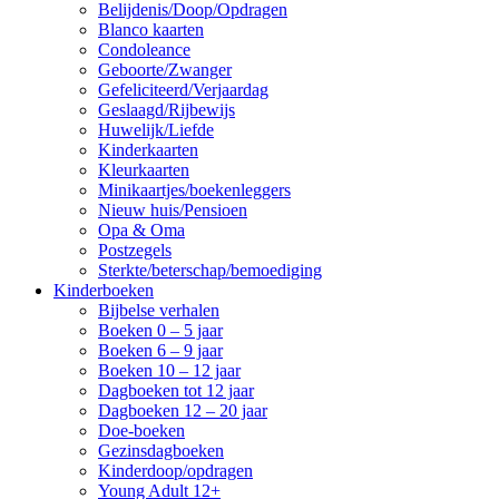
Belijdenis/Doop/Opdragen
Blanco kaarten
Condoleance
Geboorte/Zwanger
Gefeliciteerd/Verjaardag
Geslaagd/Rijbewijs
Huwelijk/Liefde
Kinderkaarten
Kleurkaarten
Minikaartjes/boekenleggers
Nieuw huis/Pensioen
Opa & Oma
Postzegels
Sterkte/beterschap/bemoediging
Kinderboeken
Bijbelse verhalen
Boeken 0 – 5 jaar
Boeken 6 – 9 jaar
Boeken 10 – 12 jaar
Dagboeken tot 12 jaar
Dagboeken 12 – 20 jaar
Doe-boeken
Gezinsdagboeken
Kinderdoop/opdragen
Young Adult 12+