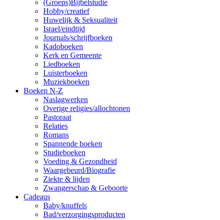
(Groeps)Bijbelstudie
Hobby/creatief
Huwelijk & Seksualiteit
Israel/eindtijd
Journals/schrijfboeken
Kadoboeken
Kerk en Gemeente
Liedboeken
Luisterboeken
Muziekboeken
Boeken N-Z
Naslagwerken
Overige religies/allochtonen
Pastoraat
Relaties
Romans
Spannende boeken
Studieboeken
Voeding & Gezondheid
Waargebeurd/Biografie
Ziekte & lijden
Zwangerschap & Geboorte
Cadeaus
Baby/knuffels
Bad/verzorgingsproducten