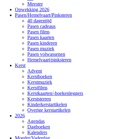
Meester
Opwekking 2026
Pasen/Hemelvaart/Pinksteren
40 dagentijd
Pasen cadeaus
Pasen films
Pasen kaarten
Pasen kinderen
Pasen muziek
Pasen volwassenen
Hemelvaart/pinksteren
Kerst
Advent
Kerstboeken
Kerstmuziek
Kerstfilms
Kerstkaarten/-boekenleggers
Kerststerren
Kinderkerstartikelen
Overige kerstartikelen
2026
Agendas
Dagboeken
Kalenders
Moeder/Vaderdag