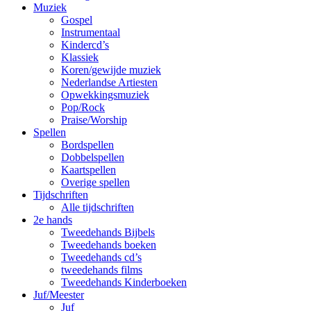
Muziek
Gospel
Instrumentaal
Kindercd’s
Klassiek
Koren/gewijde muziek
Nederlandse Artiesten
Opwekkingsmuziek
Pop/Rock
Praise/Worship
Spellen
Bordspellen
Dobbelspellen
Kaartspellen
Overige spellen
Tijdschriften
Alle tijdschriften
2e hands
Tweedehands Bijbels
Tweedehands boeken
Tweedehands cd’s
tweedehands films
Tweedehands Kinderboeken
Juf/Meester
Juf