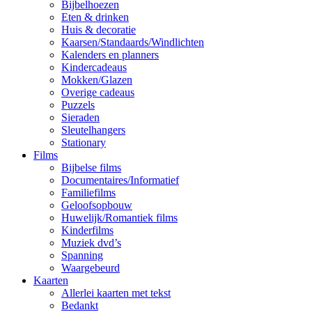
Bijbelhoezen
Eten & drinken
Huis & decoratie
Kaarsen/Standaards/Windlichten
Kalenders en planners
Kindercadeaus
Mokken/Glazen
Overige cadeaus
Puzzels
Sieraden
Sleutelhangers
Stationary
Films
Bijbelse films
Documentaires/Informatief
Familiefilms
Geloofsopbouw
Huwelijk/Romantiek films
Kinderfilms
Muziek dvd’s
Spanning
Waargebeurd
Kaarten
Allerlei kaarten met tekst
Bedankt