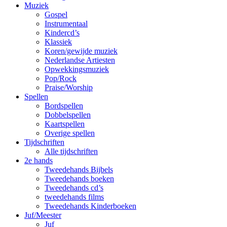
Muziek
Gospel
Instrumentaal
Kindercd’s
Klassiek
Koren/gewijde muziek
Nederlandse Artiesten
Opwekkingsmuziek
Pop/Rock
Praise/Worship
Spellen
Bordspellen
Dobbelspellen
Kaartspellen
Overige spellen
Tijdschriften
Alle tijdschriften
2e hands
Tweedehands Bijbels
Tweedehands boeken
Tweedehands cd’s
tweedehands films
Tweedehands Kinderboeken
Juf/Meester
Juf