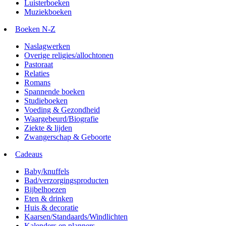
Luisterboeken
Muziekboeken
Boeken N-Z
Naslagwerken
Overige religies/allochtonen
Pastoraat
Relaties
Romans
Spannende boeken
Studieboeken
Voeding & Gezondheid
Waargebeurd/Biografie
Ziekte & lijden
Zwangerschap & Geboorte
Cadeaus
Baby/knuffels
Bad/verzorgingsproducten
Bijbelhoezen
Eten & drinken
Huis & decoratie
Kaarsen/Standaards/Windlichten
Kalenders en planners