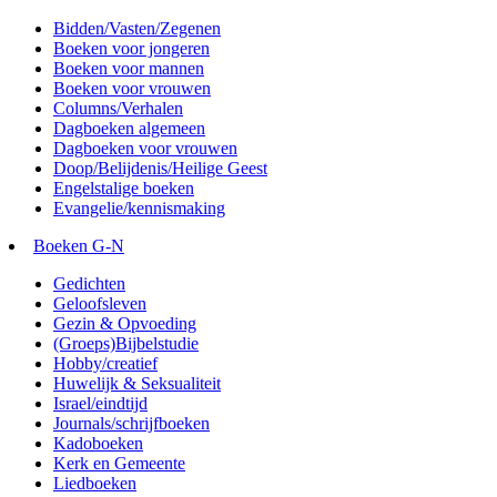
Bidden/Vasten/Zegenen
Boeken voor jongeren
Boeken voor mannen
Boeken voor vrouwen
Columns/Verhalen
Dagboeken algemeen
Dagboeken voor vrouwen
Doop/Belijdenis/Heilige Geest
Engelstalige boeken
Evangelie/kennismaking
Boeken G-N
Gedichten
Geloofsleven
Gezin & Opvoeding
(Groeps)Bijbelstudie
Hobby/creatief
Huwelijk & Seksualiteit
Israel/eindtijd
Journals/schrijfboeken
Kadoboeken
Kerk en Gemeente
Liedboeken