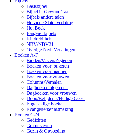
Bijbels
Basisbijbel
Bijbel in Gewone Taal
Bijbels andere talen
Herziene Statenvertaling
Het Boek
Jongerenbijbels
Kinderbijbels
NBV/NBV21
Overige Ned. Vertalingen
Boeken A-F
Bidden/Vasten/Zegenen
Boeken voor jongeren
Boeken voor mannen
Boeken voor vrouwen
Columns/Verhalen
Dagboeken algemeen
Dagboeken voor vrouwen
Doop/Belijdenis/Heilige Geest
Engelstalige boeken
Evangelie/kennismaking
Boeken G-N
Gedichten
Geloofsleven
Gezin & Opvoeding