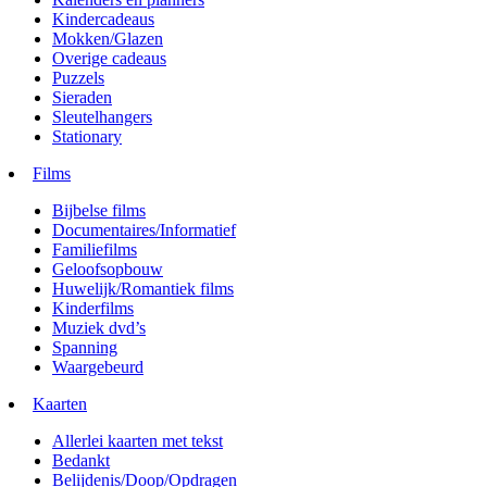
Kindercadeaus
Mokken/Glazen
Overige cadeaus
Puzzels
Sieraden
Sleutelhangers
Stationary
Films
Bijbelse films
Documentaires/Informatief
Familiefilms
Geloofsopbouw
Huwelijk/Romantiek films
Kinderfilms
Muziek dvd’s
Spanning
Waargebeurd
Kaarten
Allerlei kaarten met tekst
Bedankt
Belijdenis/Doop/Opdragen