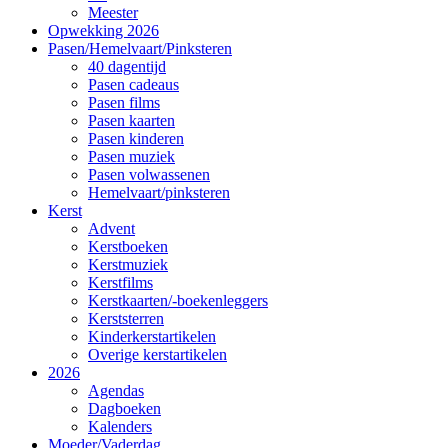
Meester
Opwekking 2026
Pasen/Hemelvaart/Pinksteren
40 dagentijd
Pasen cadeaus
Pasen films
Pasen kaarten
Pasen kinderen
Pasen muziek
Pasen volwassenen
Hemelvaart/pinksteren
Kerst
Advent
Kerstboeken
Kerstmuziek
Kerstfilms
Kerstkaarten/-boekenleggers
Kerststerren
Kinderkerstartikelen
Overige kerstartikelen
2026
Agendas
Dagboeken
Kalenders
Moeder/Vaderdag