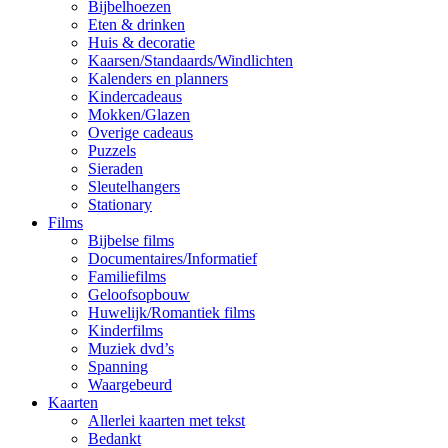
Bijbelhoezen
Eten & drinken
Huis & decoratie
Kaarsen/Standaards/Windlichten
Kalenders en planners
Kindercadeaus
Mokken/Glazen
Overige cadeaus
Puzzels
Sieraden
Sleutelhangers
Stationary
Films
Bijbelse films
Documentaires/Informatief
Familiefilms
Geloofsopbouw
Huwelijk/Romantiek films
Kinderfilms
Muziek dvd’s
Spanning
Waargebeurd
Kaarten
Allerlei kaarten met tekst
Bedankt