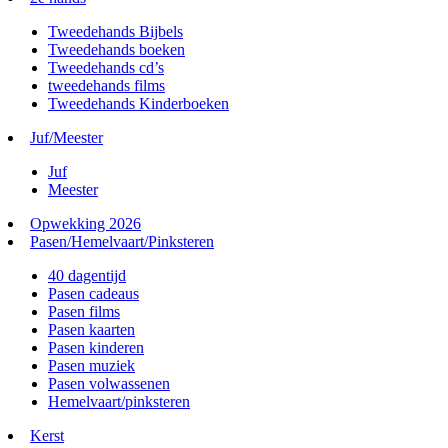
Tweedehands Bijbels
Tweedehands boeken
Tweedehands cd’s
tweedehands films
Tweedehands Kinderboeken
Juf/Meester
Juf
Meester
Opwekking 2026
Pasen/Hemelvaart/Pinksteren
40 dagentijd
Pasen cadeaus
Pasen films
Pasen kaarten
Pasen kinderen
Pasen muziek
Pasen volwassenen
Hemelvaart/pinksteren
Kerst