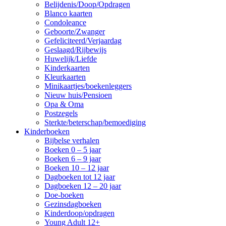
Belijdenis/Doop/Opdragen
Blanco kaarten
Condoleance
Geboorte/Zwanger
Gefeliciteerd/Verjaardag
Geslaagd/Rijbewijs
Huwelijk/Liefde
Kinderkaarten
Kleurkaarten
Minikaartjes/boekenleggers
Nieuw huis/Pensioen
Opa & Oma
Postzegels
Sterkte/beterschap/bemoediging
Kinderboeken
Bijbelse verhalen
Boeken 0 – 5 jaar
Boeken 6 – 9 jaar
Boeken 10 – 12 jaar
Dagboeken tot 12 jaar
Dagboeken 12 – 20 jaar
Doe-boeken
Gezinsdagboeken
Kinderdoop/opdragen
Young Adult 12+