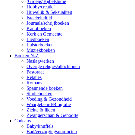
(Groeps)Bijbelstudie
Hobby/creatief
Huwelijk & Seksualiteit
Israel/eindtijd
Journals/schrijfboeken
Kadoboeken
Kerk en Gemeente
Liedboeken
Luisterboeken
Muziekboeken
Boeken N-Z
Naslagwerken
Overige religies/allochtonen
Pastoraat
Relaties
Romans
Spannende boeken
Studieboeken
Voeding & Gezondheid
Waargebeurd/Biografie
Ziekte & lijden
Zwangerschap & Geboorte
Cadeaus
Baby/knuffels
Bad/verzorgingsproducten