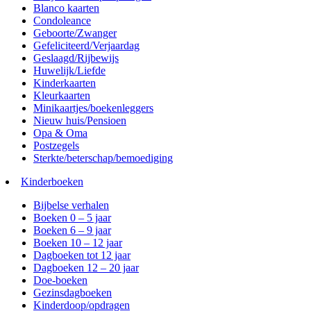
Blanco kaarten
Condoleance
Geboorte/Zwanger
Gefeliciteerd/Verjaardag
Geslaagd/Rijbewijs
Huwelijk/Liefde
Kinderkaarten
Kleurkaarten
Minikaartjes/boekenleggers
Nieuw huis/Pensioen
Opa & Oma
Postzegels
Sterkte/beterschap/bemoediging
Kinderboeken
Bijbelse verhalen
Boeken 0 – 5 jaar
Boeken 6 – 9 jaar
Boeken 10 – 12 jaar
Dagboeken tot 12 jaar
Dagboeken 12 – 20 jaar
Doe-boeken
Gezinsdagboeken
Kinderdoop/opdragen