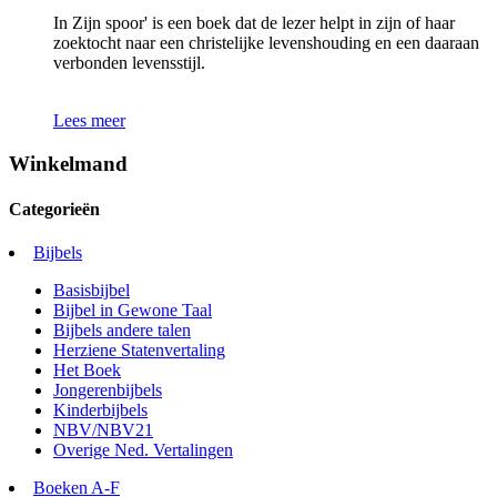
In Zijn spoor' is een boek dat de lezer helpt in zijn of haar
zoektocht naar een christelijke levenshouding en een daaraan
verbonden levensstijl.
Lees meer
Winkelmand
Categorieën
Bijbels
Basisbijbel
Bijbel in Gewone Taal
Bijbels andere talen
Herziene Statenvertaling
Het Boek
Jongerenbijbels
Kinderbijbels
NBV/NBV21
Overige Ned. Vertalingen
Boeken A-F