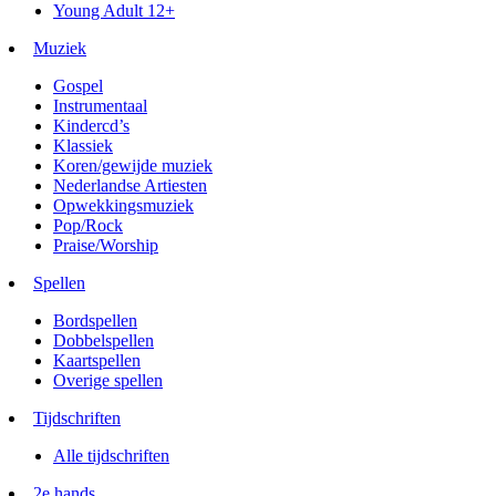
Young Adult 12+
Muziek
Gospel
Instrumentaal
Kindercd’s
Klassiek
Koren/gewijde muziek
Nederlandse Artiesten
Opwekkingsmuziek
Pop/Rock
Praise/Worship
Spellen
Bordspellen
Dobbelspellen
Kaartspellen
Overige spellen
Tijdschriften
Alle tijdschriften
2e hands