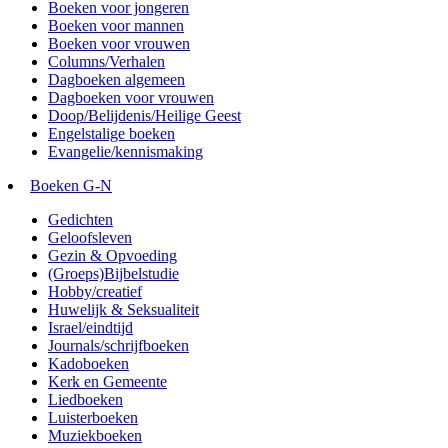
Boeken voor jongeren
Boeken voor mannen
Boeken voor vrouwen
Columns/Verhalen
Dagboeken algemeen
Dagboeken voor vrouwen
Doop/Belijdenis/Heilige Geest
Engelstalige boeken
Evangelie/kennismaking
Boeken G-N
Gedichten
Geloofsleven
Gezin & Opvoeding
(Groeps)Bijbelstudie
Hobby/creatief
Huwelijk & Seksualiteit
Israel/eindtijd
Journals/schrijfboeken
Kadoboeken
Kerk en Gemeente
Liedboeken
Luisterboeken
Muziekboeken