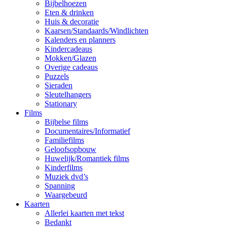
Bijbelhoezen
Eten & drinken
Huis & decoratie
Kaarsen/Standaards/Windlichten
Kalenders en planners
Kindercadeaus
Mokken/Glazen
Overige cadeaus
Puzzels
Sieraden
Sleutelhangers
Stationary
Films
Bijbelse films
Documentaires/Informatief
Familiefilms
Geloofsopbouw
Huwelijk/Romantiek films
Kinderfilms
Muziek dvd’s
Spanning
Waargebeurd
Kaarten
Allerlei kaarten met tekst
Bedankt