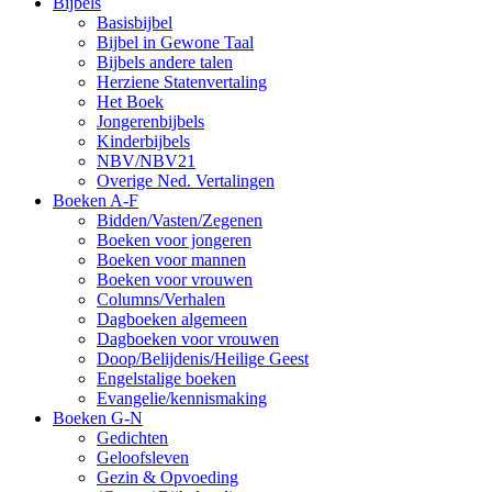
Bijbels
Basisbijbel
Bijbel in Gewone Taal
Bijbels andere talen
Herziene Statenvertaling
Het Boek
Jongerenbijbels
Kinderbijbels
NBV/NBV21
Overige Ned. Vertalingen
Boeken A-F
Bidden/Vasten/Zegenen
Boeken voor jongeren
Boeken voor mannen
Boeken voor vrouwen
Columns/Verhalen
Dagboeken algemeen
Dagboeken voor vrouwen
Doop/Belijdenis/Heilige Geest
Engelstalige boeken
Evangelie/kennismaking
Boeken G-N
Gedichten
Geloofsleven
Gezin & Opvoeding