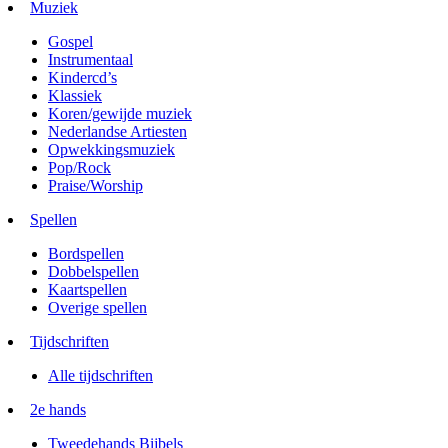
Muziek
Gospel
Instrumentaal
Kindercd’s
Klassiek
Koren/gewijde muziek
Nederlandse Artiesten
Opwekkingsmuziek
Pop/Rock
Praise/Worship
Spellen
Bordspellen
Dobbelspellen
Kaartspellen
Overige spellen
Tijdschriften
Alle tijdschriften
2e hands
Tweedehands Bijbels