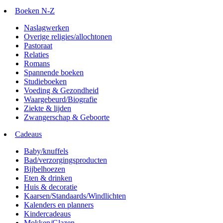
Boeken N-Z
Naslagwerken
Overige religies/allochtonen
Pastoraat
Relaties
Romans
Spannende boeken
Studieboeken
Voeding & Gezondheid
Waargebeurd/Biografie
Ziekte & lijden
Zwangerschap & Geboorte
Cadeaus
Baby/knuffels
Bad/verzorgingsproducten
Bijbelhoezen
Eten & drinken
Huis & decoratie
Kaarsen/Standaards/Windlichten
Kalenders en planners
Kindercadeaus
Mokken/Glazen