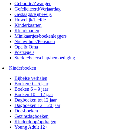
Geboorte/Zwanger
Gefeliciteerd/Verjaardag
Geslaagd/Rijbewijs
Huwelijk/Liefde
Kinderkaarten
Kleurkaarten
Minikaartjes/boekenleggers
Nieuw huis/Pensioen
Opa & Oma
Postzegels
Sterkte/beterschap/bemoediging
Kinderboeken
Bijbelse verhalen
Boeken 0 – 5 jaar
Boeken 6 – 9 jaar
Boeken 10 – 12 jaar
Dagboeken tot 12 jaar
Dagboeken 12 – 20 jaar
Doe-boeken
Gezinsdagboeken
Kinderdoop/opdragen
Young Adult 12+