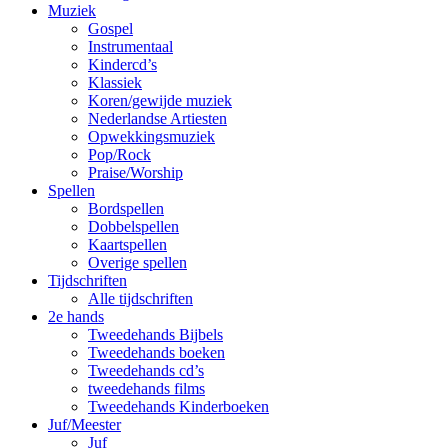
Muziek
Gospel
Instrumentaal
Kindercd’s
Klassiek
Koren/gewijde muziek
Nederlandse Artiesten
Opwekkingsmuziek
Pop/Rock
Praise/Worship
Spellen
Bordspellen
Dobbelspellen
Kaartspellen
Overige spellen
Tijdschriften
Alle tijdschriften
2e hands
Tweedehands Bijbels
Tweedehands boeken
Tweedehands cd’s
tweedehands films
Tweedehands Kinderboeken
Juf/Meester
Juf