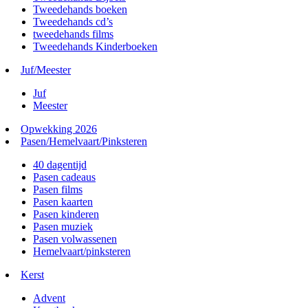
Tweedehands boeken
Tweedehands cd’s
tweedehands films
Tweedehands Kinderboeken
Juf/Meester
Juf
Meester
Opwekking 2026
Pasen/Hemelvaart/Pinksteren
40 dagentijd
Pasen cadeaus
Pasen films
Pasen kaarten
Pasen kinderen
Pasen muziek
Pasen volwassenen
Hemelvaart/pinksteren
Kerst
Advent