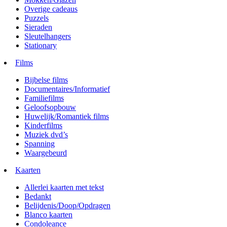
Overige cadeaus
Puzzels
Sieraden
Sleutelhangers
Stationary
Films
Bijbelse films
Documentaires/Informatief
Familiefilms
Geloofsopbouw
Huwelijk/Romantiek films
Kinderfilms
Muziek dvd’s
Spanning
Waargebeurd
Kaarten
Allerlei kaarten met tekst
Bedankt
Belijdenis/Doop/Opdragen
Blanco kaarten
Condoleance