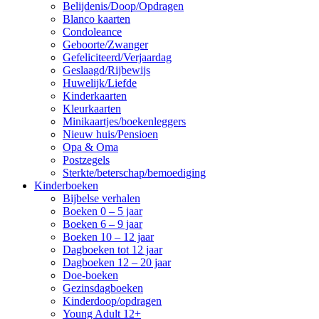
Belijdenis/Doop/Opdragen
Blanco kaarten
Condoleance
Geboorte/Zwanger
Gefeliciteerd/Verjaardag
Geslaagd/Rijbewijs
Huwelijk/Liefde
Kinderkaarten
Kleurkaarten
Minikaartjes/boekenleggers
Nieuw huis/Pensioen
Opa & Oma
Postzegels
Sterkte/beterschap/bemoediging
Kinderboeken
Bijbelse verhalen
Boeken 0 – 5 jaar
Boeken 6 – 9 jaar
Boeken 10 – 12 jaar
Dagboeken tot 12 jaar
Dagboeken 12 – 20 jaar
Doe-boeken
Gezinsdagboeken
Kinderdoop/opdragen
Young Adult 12+