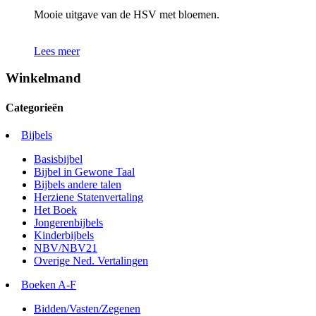
Mooie uitgave van de HSV met bloemen.
Lees meer
Winkelmand
Categorieën
Bijbels
Basisbijbel
Bijbel in Gewone Taal
Bijbels andere talen
Herziene Statenvertaling
Het Boek
Jongerenbijbels
Kinderbijbels
NBV/NBV21
Overige Ned. Vertalingen
Boeken A-F
Bidden/Vasten/Zegenen