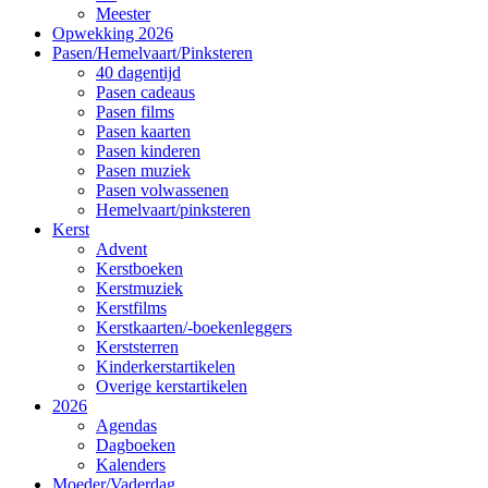
Meester
Opwekking 2026
Pasen/Hemelvaart/Pinksteren
40 dagentijd
Pasen cadeaus
Pasen films
Pasen kaarten
Pasen kinderen
Pasen muziek
Pasen volwassenen
Hemelvaart/pinksteren
Kerst
Advent
Kerstboeken
Kerstmuziek
Kerstfilms
Kerstkaarten/-boekenleggers
Kerststerren
Kinderkerstartikelen
Overige kerstartikelen
2026
Agendas
Dagboeken
Kalenders
Moeder/Vaderdag