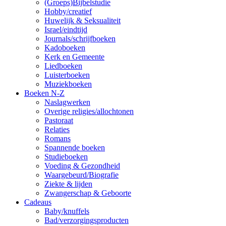
(Groeps)Bijbelstudie
Hobby/creatief
Huwelijk & Seksualiteit
Israel/eindtijd
Journals/schrijfboeken
Kadoboeken
Kerk en Gemeente
Liedboeken
Luisterboeken
Muziekboeken
Boeken N-Z
Naslagwerken
Overige religies/allochtonen
Pastoraat
Relaties
Romans
Spannende boeken
Studieboeken
Voeding & Gezondheid
Waargebeurd/Biografie
Ziekte & lijden
Zwangerschap & Geboorte
Cadeaus
Baby/knuffels
Bad/verzorgingsproducten