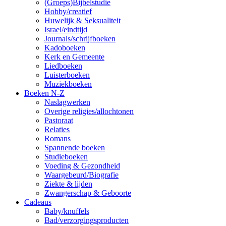
(Groeps)Bijbelstudie
Hobby/creatief
Huwelijk & Seksualiteit
Israel/eindtijd
Journals/schrijfboeken
Kadoboeken
Kerk en Gemeente
Liedboeken
Luisterboeken
Muziekboeken
Boeken N-Z
Naslagwerken
Overige religies/allochtonen
Pastoraat
Relaties
Romans
Spannende boeken
Studieboeken
Voeding & Gezondheid
Waargebeurd/Biografie
Ziekte & lijden
Zwangerschap & Geboorte
Cadeaus
Baby/knuffels
Bad/verzorgingsproducten