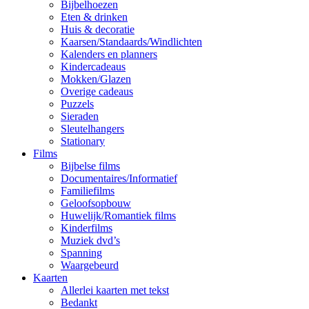
Bijbelhoezen
Eten & drinken
Huis & decoratie
Kaarsen/Standaards/Windlichten
Kalenders en planners
Kindercadeaus
Mokken/Glazen
Overige cadeaus
Puzzels
Sieraden
Sleutelhangers
Stationary
Films
Bijbelse films
Documentaires/Informatief
Familiefilms
Geloofsopbouw
Huwelijk/Romantiek films
Kinderfilms
Muziek dvd’s
Spanning
Waargebeurd
Kaarten
Allerlei kaarten met tekst
Bedankt