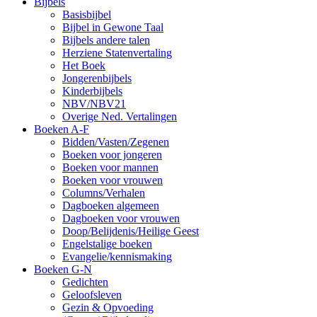
Bijbels
Basisbijbel
Bijbel in Gewone Taal
Bijbels andere talen
Herziene Statenvertaling
Het Boek
Jongerenbijbels
Kinderbijbels
NBV/NBV21
Overige Ned. Vertalingen
Boeken A-F
Bidden/Vasten/Zegenen
Boeken voor jongeren
Boeken voor mannen
Boeken voor vrouwen
Columns/Verhalen
Dagboeken algemeen
Dagboeken voor vrouwen
Doop/Belijdenis/Heilige Geest
Engelstalige boeken
Evangelie/kennismaking
Boeken G-N
Gedichten
Geloofsleven
Gezin & Opvoeding