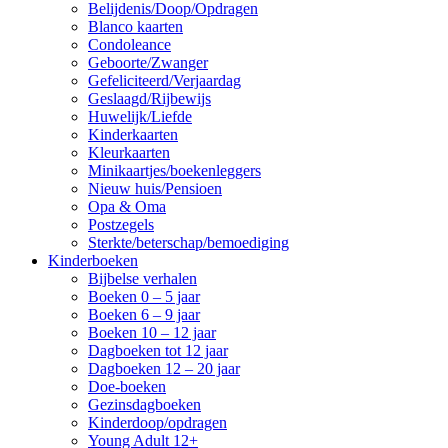
Belijdenis/Doop/Opdragen
Blanco kaarten
Condoleance
Geboorte/Zwanger
Gefeliciteerd/Verjaardag
Geslaagd/Rijbewijs
Huwelijk/Liefde
Kinderkaarten
Kleurkaarten
Minikaartjes/boekenleggers
Nieuw huis/Pensioen
Opa & Oma
Postzegels
Sterkte/beterschap/bemoediging
Kinderboeken
Bijbelse verhalen
Boeken 0 – 5 jaar
Boeken 6 – 9 jaar
Boeken 10 – 12 jaar
Dagboeken tot 12 jaar
Dagboeken 12 – 20 jaar
Doe-boeken
Gezinsdagboeken
Kinderdoop/opdragen
Young Adult 12+