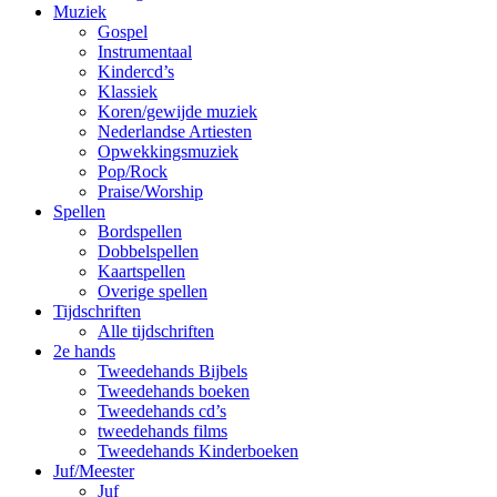
Muziek
Gospel
Instrumentaal
Kindercd’s
Klassiek
Koren/gewijde muziek
Nederlandse Artiesten
Opwekkingsmuziek
Pop/Rock
Praise/Worship
Spellen
Bordspellen
Dobbelspellen
Kaartspellen
Overige spellen
Tijdschriften
Alle tijdschriften
2e hands
Tweedehands Bijbels
Tweedehands boeken
Tweedehands cd’s
tweedehands films
Tweedehands Kinderboeken
Juf/Meester
Juf