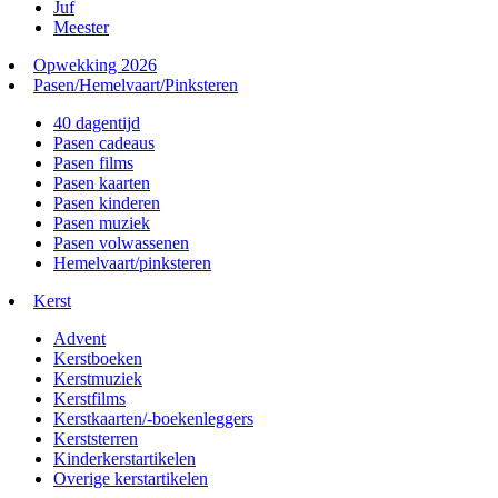
Juf
Meester
Opwekking 2026
Pasen/Hemelvaart/Pinksteren
40 dagentijd
Pasen cadeaus
Pasen films
Pasen kaarten
Pasen kinderen
Pasen muziek
Pasen volwassenen
Hemelvaart/pinksteren
Kerst
Advent
Kerstboeken
Kerstmuziek
Kerstfilms
Kerstkaarten/-boekenleggers
Kerststerren
Kinderkerstartikelen
Overige kerstartikelen