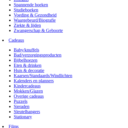
Spannende boeken
Studieboeken
Voeding & Gezondheid
Waargebeurd/Biografie
Ziekte & lijden
Zwangerschap & Geboorte
Cadeaus
Baby/knuffels
Bad/verzorgingsproducten
Bijbelhoezen
Eten & drinken
Huis & decoratie
Kaarsen/Standaards/Windlichten
Kalenders en planners
Kindercadeaus
Mokken/Glazen
Overige cadeaus
Puzzels
Sieraden
Sleutelhangers
Stationary
Films