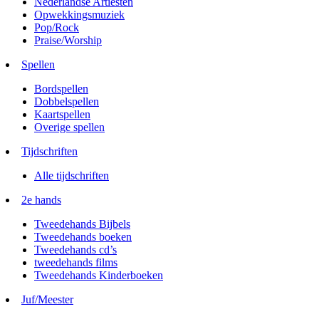
Nederlandse Artiesten
Opwekkingsmuziek
Pop/Rock
Praise/Worship
Spellen
Bordspellen
Dobbelspellen
Kaartspellen
Overige spellen
Tijdschriften
Alle tijdschriften
2e hands
Tweedehands Bijbels
Tweedehands boeken
Tweedehands cd’s
tweedehands films
Tweedehands Kinderboeken
Juf/Meester