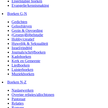
Engelstalige boeken
Evangelie/kennismaking
Boeken G-N
Gedichten
Geloofsleven
Gezin & Opvoeding
(Groeps)Bijbelstudie
Hobby/creatief
Huwelijk & Seksualiteit
Israel/eindtijd
Journals/schrijfboeken
Kadoboeken
Kerk en Gemeente
Liedboeken
Luisterboeken
Muziekboeken
Boeken N-Z
Naslagwerken
Overige religies/allochtonen
Pastoraat
Relaties
Romans