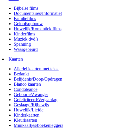
Bijbelse films
Documentaires/Informatief
Familiefilms
Geloofsopbouw
Huwelijk/Romantiek films
Kinderfilms
Muziek dvd’s
Spanning
Waargebeurd
Kaarten
Allerlei kaarten met tekst
Bedankt
Belijdenis/Doop/Opdragen
Blanco kaarten
Condoleance
Geboorte/Zwanger
Gefeliciteerd/Verjaardag
Geslaagd/Rijbewijs
Huwelijk/Liefde
Kinderkaarten
Kleurkaarten
Minikaartjes/boekenleggers