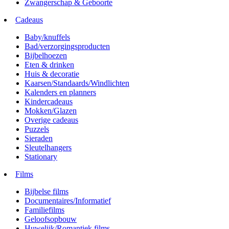
Zwangerschap & Geboorte
Cadeaus
Baby/knuffels
Bad/verzorgingsproducten
Bijbelhoezen
Eten & drinken
Huis & decoratie
Kaarsen/Standaards/Windlichten
Kalenders en planners
Kindercadeaus
Mokken/Glazen
Overige cadeaus
Puzzels
Sieraden
Sleutelhangers
Stationary
Films
Bijbelse films
Documentaires/Informatief
Familiefilms
Geloofsopbouw
Huwelijk/Romantiek films