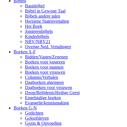
Bijbels
Basisbijbel
Bijbel in Gewone Taal
Bijbels andere talen
Herziene Statenvertaling
Het Boek
Jongerenbijbels
Kinderbijbels
NBV/NBV21
Overige Ned. Vertalingen
Boeken A-F
Bidden/Vasten/Zegenen
Boeken voor jongeren
Boeken voor mannen
Boeken voor vrouwen
Columns/Verhalen
Dagboeken algemeen
Dagboeken voor vrouwen
Doop/Belijdenis/Heilige Geest
Engelstalige boeken
Evangelie/kennismaking
Boeken G-N
Gedichten
Geloofsleven
Gezin & Opvoeding