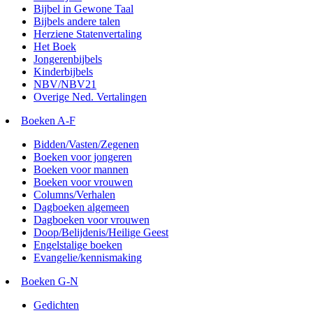
Bijbel in Gewone Taal
Bijbels andere talen
Herziene Statenvertaling
Het Boek
Jongerenbijbels
Kinderbijbels
NBV/NBV21
Overige Ned. Vertalingen
Boeken A-F
Bidden/Vasten/Zegenen
Boeken voor jongeren
Boeken voor mannen
Boeken voor vrouwen
Columns/Verhalen
Dagboeken algemeen
Dagboeken voor vrouwen
Doop/Belijdenis/Heilige Geest
Engelstalige boeken
Evangelie/kennismaking
Boeken G-N
Gedichten