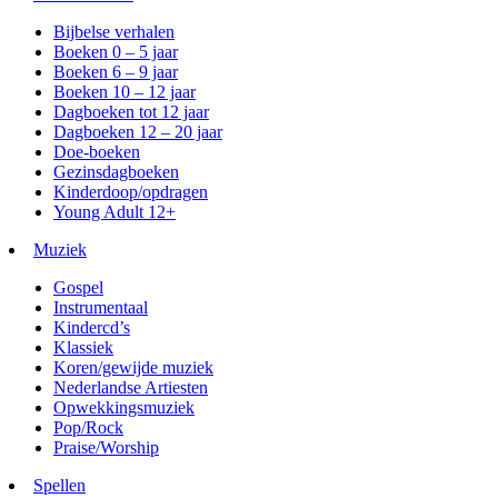
Bijbelse verhalen
Boeken 0 – 5 jaar
Boeken 6 – 9 jaar
Boeken 10 – 12 jaar
Dagboeken tot 12 jaar
Dagboeken 12 – 20 jaar
Doe-boeken
Gezinsdagboeken
Kinderdoop/opdragen
Young Adult 12+
Muziek
Gospel
Instrumentaal
Kindercd’s
Klassiek
Koren/gewijde muziek
Nederlandse Artiesten
Opwekkingsmuziek
Pop/Rock
Praise/Worship
Spellen