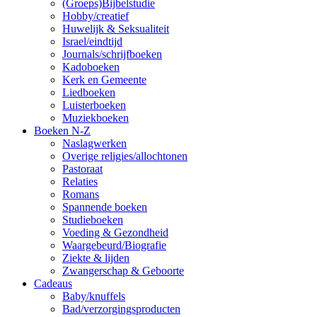
(Groeps)Bijbelstudie
Hobby/creatief
Huwelijk & Seksualiteit
Israel/eindtijd
Journals/schrijfboeken
Kadoboeken
Kerk en Gemeente
Liedboeken
Luisterboeken
Muziekboeken
Boeken N-Z
Naslagwerken
Overige religies/allochtonen
Pastoraat
Relaties
Romans
Spannende boeken
Studieboeken
Voeding & Gezondheid
Waargebeurd/Biografie
Ziekte & lijden
Zwangerschap & Geboorte
Cadeaus
Baby/knuffels
Bad/verzorgingsproducten