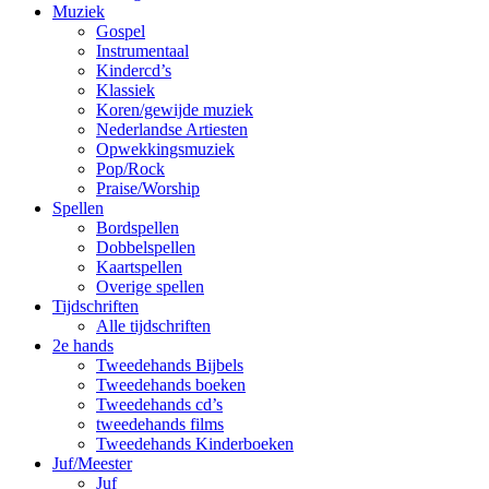
Muziek
Gospel
Instrumentaal
Kindercd’s
Klassiek
Koren/gewijde muziek
Nederlandse Artiesten
Opwekkingsmuziek
Pop/Rock
Praise/Worship
Spellen
Bordspellen
Dobbelspellen
Kaartspellen
Overige spellen
Tijdschriften
Alle tijdschriften
2e hands
Tweedehands Bijbels
Tweedehands boeken
Tweedehands cd’s
tweedehands films
Tweedehands Kinderboeken
Juf/Meester
Juf