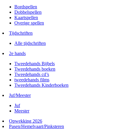
Bordspellen
Dobbelspellen
Kaartspellen
Overige spellen
Tijdschriften
Alle tijdschriften
2e hands
Tweedehands Bijbels
Tweedehands boeken
Tweedehands cd’s
tweedehands films
Tweedehands Kinderboeken
Juf/Meester
Juf
Meester
Opwekking 2026
Pasen/Hemelvaart/Pinksteren