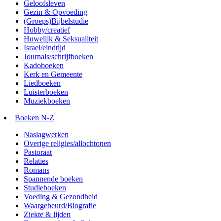
Geloofsleven
Gezin & Opvoeding
(Groeps)Bijbelstudie
Hobby/creatief
Huwelijk & Seksualiteit
Israel/eindtijd
Journals/schrijfboeken
Kadoboeken
Kerk en Gemeente
Liedboeken
Luisterboeken
Muziekboeken
Boeken N-Z
Naslagwerken
Overige religies/allochtonen
Pastoraat
Relaties
Romans
Spannende boeken
Studieboeken
Voeding & Gezondheid
Waargebeurd/Biografie
Ziekte & lijden