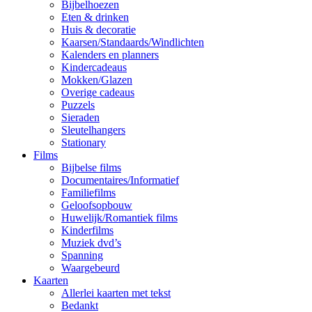
Bijbelhoezen
Eten & drinken
Huis & decoratie
Kaarsen/Standaards/Windlichten
Kalenders en planners
Kindercadeaus
Mokken/Glazen
Overige cadeaus
Puzzels
Sieraden
Sleutelhangers
Stationary
Films
Bijbelse films
Documentaires/Informatief
Familiefilms
Geloofsopbouw
Huwelijk/Romantiek films
Kinderfilms
Muziek dvd’s
Spanning
Waargebeurd
Kaarten
Allerlei kaarten met tekst
Bedankt