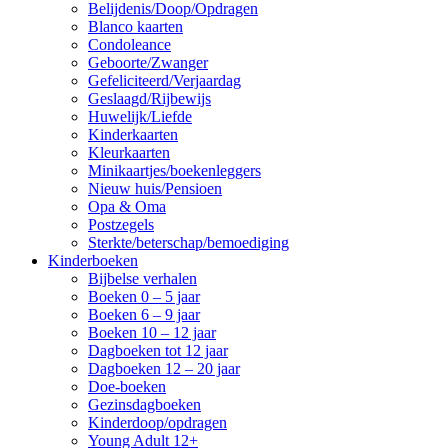
Belijdenis/Doop/Opdragen
Blanco kaarten
Condoleance
Geboorte/Zwanger
Gefeliciteerd/Verjaardag
Geslaagd/Rijbewijs
Huwelijk/Liefde
Kinderkaarten
Kleurkaarten
Minikaartjes/boekenleggers
Nieuw huis/Pensioen
Opa & Oma
Postzegels
Sterkte/beterschap/bemoediging
Kinderboeken
Bijbelse verhalen
Boeken 0 – 5 jaar
Boeken 6 – 9 jaar
Boeken 10 – 12 jaar
Dagboeken tot 12 jaar
Dagboeken 12 – 20 jaar
Doe-boeken
Gezinsdagboeken
Kinderdoop/opdragen
Young Adult 12+