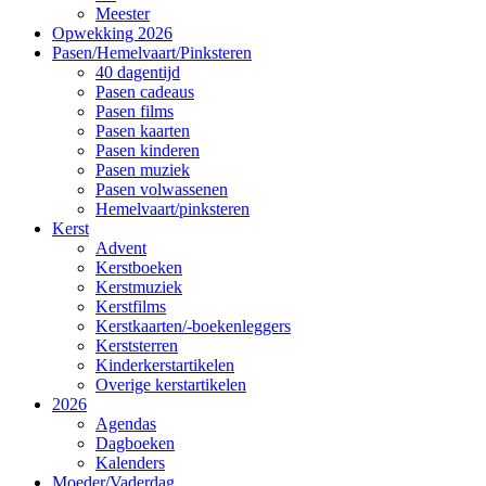
Meester
Opwekking 2026
Pasen/Hemelvaart/Pinksteren
40 dagentijd
Pasen cadeaus
Pasen films
Pasen kaarten
Pasen kinderen
Pasen muziek
Pasen volwassenen
Hemelvaart/pinksteren
Kerst
Advent
Kerstboeken
Kerstmuziek
Kerstfilms
Kerstkaarten/-boekenleggers
Kerststerren
Kinderkerstartikelen
Overige kerstartikelen
2026
Agendas
Dagboeken
Kalenders
Moeder/Vaderdag