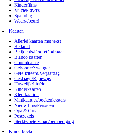
Kinderfilms
Muziek dvd’s
Spanning
Waargebeurd
Kaarten
Allerlei kaarten met tekst
Bedankt
Belijdenis/Doop/Opdragen
Blanco kaarten
Condoleance
Geboorte/Zwanger
Gefeliciteerd/Verjaardag
Geslaagd/Rijbewijs
Huwelijk/Liefde
Kinderkaarten
Kleurkaarten
Minikaartjes/boekenleggers
Nieuw huis/Pensioen
Opa & Oma
Postzegels
Sterkte/beterschap/bemoediging
Kinderboeken