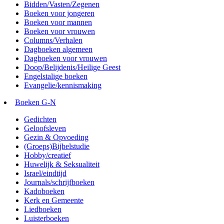
Bidden/Vasten/Zegenen
Boeken voor jongeren
Boeken voor mannen
Boeken voor vrouwen
Columns/Verhalen
Dagboeken algemeen
Dagboeken voor vrouwen
Doop/Belijdenis/Heilige Geest
Engelstalige boeken
Evangelie/kennismaking
Boeken G-N
Gedichten
Geloofsleven
Gezin & Opvoeding
(Groeps)Bijbelstudie
Hobby/creatief
Huwelijk & Seksualiteit
Israel/eindtijd
Journals/schrijfboeken
Kadoboeken
Kerk en Gemeente
Liedboeken
Luisterboeken