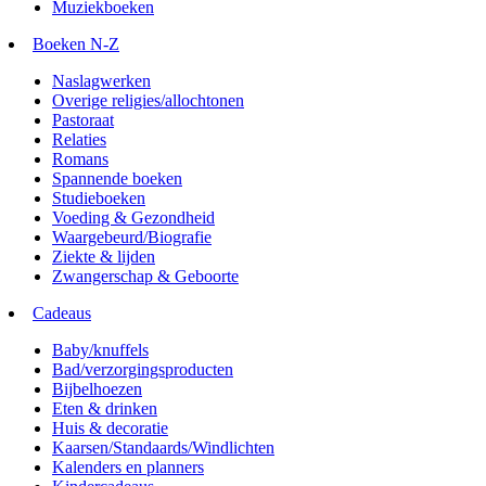
Muziekboeken
Boeken N-Z
Naslagwerken
Overige religies/allochtonen
Pastoraat
Relaties
Romans
Spannende boeken
Studieboeken
Voeding & Gezondheid
Waargebeurd/Biografie
Ziekte & lijden
Zwangerschap & Geboorte
Cadeaus
Baby/knuffels
Bad/verzorgingsproducten
Bijbelhoezen
Eten & drinken
Huis & decoratie
Kaarsen/Standaards/Windlichten
Kalenders en planners