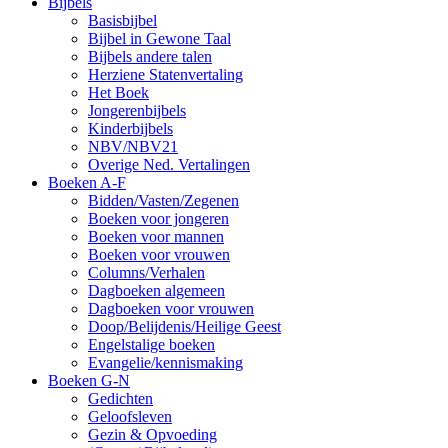
Bijbels
Basisbijbel
Bijbel in Gewone Taal
Bijbels andere talen
Herziene Statenvertaling
Het Boek
Jongerenbijbels
Kinderbijbels
NBV/NBV21
Overige Ned. Vertalingen
Boeken A-F
Bidden/Vasten/Zegenen
Boeken voor jongeren
Boeken voor mannen
Boeken voor vrouwen
Columns/Verhalen
Dagboeken algemeen
Dagboeken voor vrouwen
Doop/Belijdenis/Heilige Geest
Engelstalige boeken
Evangelie/kennismaking
Boeken G-N
Gedichten
Geloofsleven
Gezin & Opvoeding