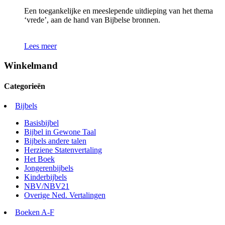
Een toegankelijke en meeslepende uitdieping van het thema
‘vrede’, aan de hand van Bijbelse bronnen.
Lees meer
Winkelmand
Categorieën
Bijbels
Basisbijbel
Bijbel in Gewone Taal
Bijbels andere talen
Herziene Statenvertaling
Het Boek
Jongerenbijbels
Kinderbijbels
NBV/NBV21
Overige Ned. Vertalingen
Boeken A-F