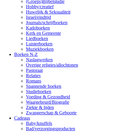
(Groeps)Bijbelstudie
Hobby/creatief
Huwelijk & Seksualiteit
Israel/eindtijd
Journals/schrijfboeken
Kadoboeken
Kerk en Gemeente
Liedboeken
Luisterboeken
Muziekboeken
Boeken N-Z
Naslagwerken
Overige religies/allochtonen
Pastoraat
Relaties
Romans
Spannende boeken
Studieboeken
Voeding & Gezondheid
Waargebeurd/Biografie
Ziekte & lijden
Zwangerschap & Geboorte
Cadeaus
Baby/knuffels
Bad/verzorgingsproducten