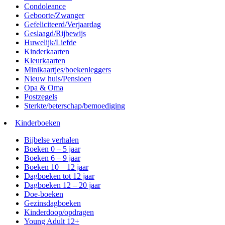
Condoleance
Geboorte/Zwanger
Gefeliciteerd/Verjaardag
Geslaagd/Rijbewijs
Huwelijk/Liefde
Kinderkaarten
Kleurkaarten
Minikaartjes/boekenleggers
Nieuw huis/Pensioen
Opa & Oma
Postzegels
Sterkte/beterschap/bemoediging
Kinderboeken
Bijbelse verhalen
Boeken 0 – 5 jaar
Boeken 6 – 9 jaar
Boeken 10 – 12 jaar
Dagboeken tot 12 jaar
Dagboeken 12 – 20 jaar
Doe-boeken
Gezinsdagboeken
Kinderdoop/opdragen
Young Adult 12+