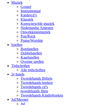
Muziek
Gospel
Instrumentaal
Kindercd’s
Klassiek
Koren/gewijde muziek
Nederlandse Artiesten
Opwekkingsmuziek
Pop/Rock
Praise/Worship
Spellen
Bordspellen
Dobbelspellen
Kaartspellen
Overige spellen
Tijdschriften
Alle tijdschriften
2e hands
Tweedehands Bijbels
Tweedehands boeken
Tweedehands cd’s
tweedehands films
Tweedehands Kinderboeken
Juf/Meester
Juf