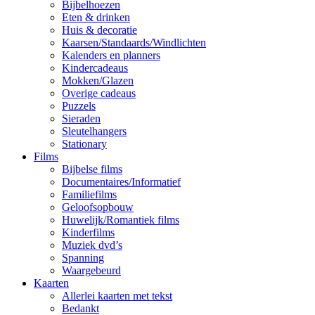
Bijbelhoezen
Eten & drinken
Huis & decoratie
Kaarsen/Standaards/Windlichten
Kalenders en planners
Kindercadeaus
Mokken/Glazen
Overige cadeaus
Puzzels
Sieraden
Sleutelhangers
Stationary
Films
Bijbelse films
Documentaires/Informatief
Familiefilms
Geloofsopbouw
Huwelijk/Romantiek films
Kinderfilms
Muziek dvd’s
Spanning
Waargebeurd
Kaarten
Allerlei kaarten met tekst
Bedankt