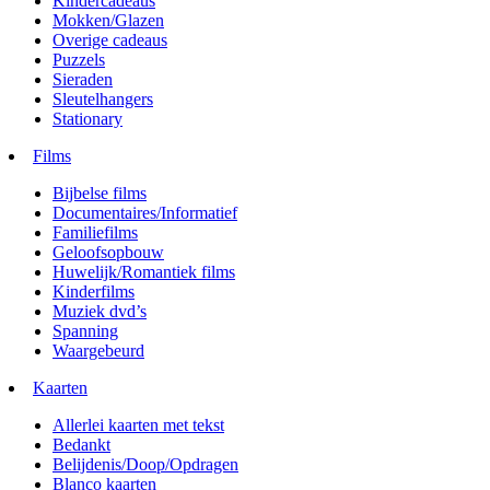
Kindercadeaus
Mokken/Glazen
Overige cadeaus
Puzzels
Sieraden
Sleutelhangers
Stationary
Films
Bijbelse films
Documentaires/Informatief
Familiefilms
Geloofsopbouw
Huwelijk/Romantiek films
Kinderfilms
Muziek dvd’s
Spanning
Waargebeurd
Kaarten
Allerlei kaarten met tekst
Bedankt
Belijdenis/Doop/Opdragen
Blanco kaarten