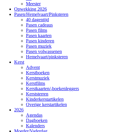
Meester
Opwekking 2026
Pasen/Hemelvaart/Pinksteren
40 dagentijd
Pasen cadeaus
Pasen films
Pasen kaarten
Pasen kinderen
Pasen muziek
Pasen volwassenen
Hemelvaart/pinksteren
Kerst
Advent
Kerstboeken
Kerstmuziek
Kerstfilms
Kerstkaarten/-boekenleggers
Kerststerren
Kinderkerstartikelen
Overige kerstartikelen
2026
Agendas
Dagboeken
Kalenders
Moeder/Vaderdag