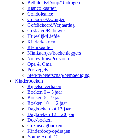
Belijdenis/Doop/Opdragen
Blanco kaarten
Condoleance
Geboorte/Zwanger
Gefeliciteerd/Verjaardag
Geslaagd/Rijbewijs
Huwelijk/Liefde
Kinderkaarten
Kleurkaarten
Minikaartjes/boekenleggers
Nieuw huis/Pensioen
Opa & Oma
Postzegels
Sterkte/beterschap/bemoediging
Kinderboeken
Bijbelse verhalen
Boeken 0 – 5 jaar
Boeken 6 – 9 jaar
Boeken 10 – 12 jaar
Dagboeken tot 12 jaar
Dagboeken 12 – 20 jaar
Doe-boeken
Gezinsdagboeken
Kinderdoop/opdragen
Young Adult 12+