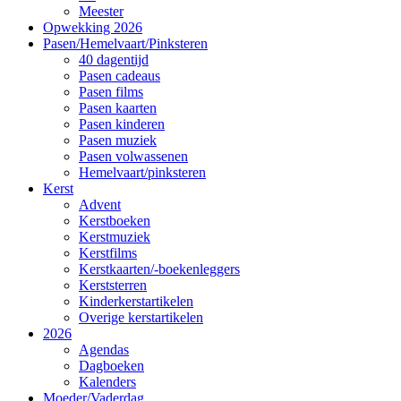
Meester
Opwekking 2026
Pasen/Hemelvaart/Pinksteren
40 dagentijd
Pasen cadeaus
Pasen films
Pasen kaarten
Pasen kinderen
Pasen muziek
Pasen volwassenen
Hemelvaart/pinksteren
Kerst
Advent
Kerstboeken
Kerstmuziek
Kerstfilms
Kerstkaarten/-boekenleggers
Kerststerren
Kinderkerstartikelen
Overige kerstartikelen
2026
Agendas
Dagboeken
Kalenders
Moeder/Vaderdag