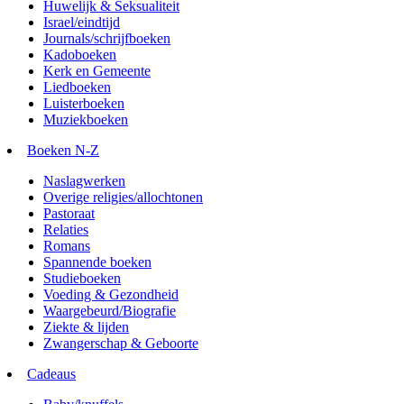
Huwelijk & Seksualiteit
Israel/eindtijd
Journals/schrijfboeken
Kadoboeken
Kerk en Gemeente
Liedboeken
Luisterboeken
Muziekboeken
Boeken N-Z
Naslagwerken
Overige religies/allochtonen
Pastoraat
Relaties
Romans
Spannende boeken
Studieboeken
Voeding & Gezondheid
Waargebeurd/Biografie
Ziekte & lijden
Zwangerschap & Geboorte
Cadeaus