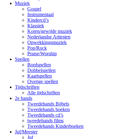
Muziek
Gospel
Instrumentaal
Kindercd’s
Klassiek
Koren/gewijde muziek
Nederlandse Artiesten
Opwekkingsmuziek
Pop/Rock
Praise/Worship
Spellen
Bordspellen
Dobbelspellen
Kaartspellen
Overige spellen
Tijdschriften
Alle tijdschriften
2e hands
Tweedehands Bijbels
Tweedehands boeken
Tweedehands cd’s
tweedehands films
Tweedehands Kinderboeken
Juf/Meester
Juf