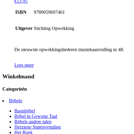
€
13,95
ISBN
9789059697461
Uitgever
Stichting Opwekking
De nieuwste opwekkingsliederen muziekaanvulling nr 48.
Lees meer
Winkelmand
Categorieën
Bijbels
Basisbijbel
Bijbel in Gewone Taal
Bijbels andere talen
Herziene Statenvertaling
Het Boek