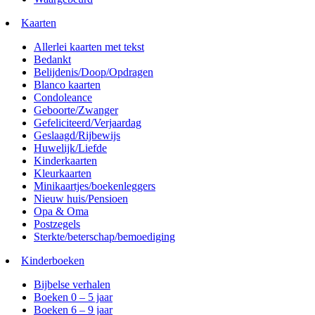
Kaarten
Allerlei kaarten met tekst
Bedankt
Belijdenis/Doop/Opdragen
Blanco kaarten
Condoleance
Geboorte/Zwanger
Gefeliciteerd/Verjaardag
Geslaagd/Rijbewijs
Huwelijk/Liefde
Kinderkaarten
Kleurkaarten
Minikaartjes/boekenleggers
Nieuw huis/Pensioen
Opa & Oma
Postzegels
Sterkte/beterschap/bemoediging
Kinderboeken
Bijbelse verhalen
Boeken 0 – 5 jaar
Boeken 6 – 9 jaar