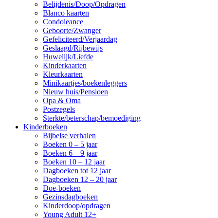
Belijdenis/Doop/Opdragen
Blanco kaarten
Condoleance
Geboorte/Zwanger
Gefeliciteerd/Verjaardag
Geslaagd/Rijbewijs
Huwelijk/Liefde
Kinderkaarten
Kleurkaarten
Minikaartjes/boekenleggers
Nieuw huis/Pensioen
Opa & Oma
Postzegels
Sterkte/beterschap/bemoediging
Kinderboeken
Bijbelse verhalen
Boeken 0 – 5 jaar
Boeken 6 – 9 jaar
Boeken 10 – 12 jaar
Dagboeken tot 12 jaar
Dagboeken 12 – 20 jaar
Doe-boeken
Gezinsdagboeken
Kinderdoop/opdragen
Young Adult 12+