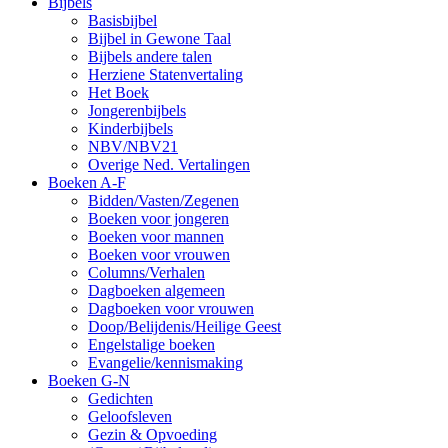
Bijbels
Basisbijbel
Bijbel in Gewone Taal
Bijbels andere talen
Herziene Statenvertaling
Het Boek
Jongerenbijbels
Kinderbijbels
NBV/NBV21
Overige Ned. Vertalingen
Boeken A-F
Bidden/Vasten/Zegenen
Boeken voor jongeren
Boeken voor mannen
Boeken voor vrouwen
Columns/Verhalen
Dagboeken algemeen
Dagboeken voor vrouwen
Doop/Belijdenis/Heilige Geest
Engelstalige boeken
Evangelie/kennismaking
Boeken G-N
Gedichten
Geloofsleven
Gezin & Opvoeding