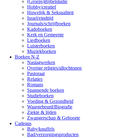
(Groeps)Bijbelstudie
Hobby/creatief
Huwelijk & Seksualiteit
Israel/eindtijd
Journals/schrijfboeken
Kadoboeken
Kerk en Gemeente
Liedboeken
Luisterboeken
Muziekboeken
Boeken N-Z
Naslagwerken
Overige religies/allochtonen
Pastoraat
Relaties
Romans
Spannende boeken
Studieboeken
Voeding & Gezondheid
Waargebeurd/Biografie
Ziekte & lijden
Zwangerschap & Geboorte
Cadeaus
Baby/knuffels
Bad/verzorgingsproducten