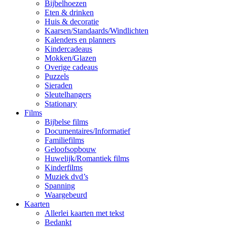
Bijbelhoezen
Eten & drinken
Huis & decoratie
Kaarsen/Standaards/Windlichten
Kalenders en planners
Kindercadeaus
Mokken/Glazen
Overige cadeaus
Puzzels
Sieraden
Sleutelhangers
Stationary
Films
Bijbelse films
Documentaires/Informatief
Familiefilms
Geloofsopbouw
Huwelijk/Romantiek films
Kinderfilms
Muziek dvd’s
Spanning
Waargebeurd
Kaarten
Allerlei kaarten met tekst
Bedankt