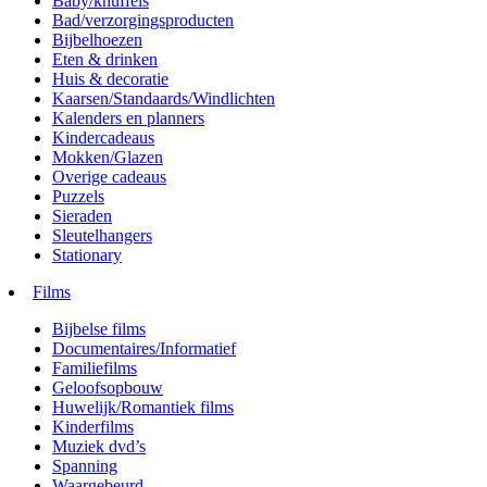
Baby/knuffels
Bad/verzorgingsproducten
Bijbelhoezen
Eten & drinken
Huis & decoratie
Kaarsen/Standaards/Windlichten
Kalenders en planners
Kindercadeaus
Mokken/Glazen
Overige cadeaus
Puzzels
Sieraden
Sleutelhangers
Stationary
Films
Bijbelse films
Documentaires/Informatief
Familiefilms
Geloofsopbouw
Huwelijk/Romantiek films
Kinderfilms
Muziek dvd’s
Spanning
Waargebeurd