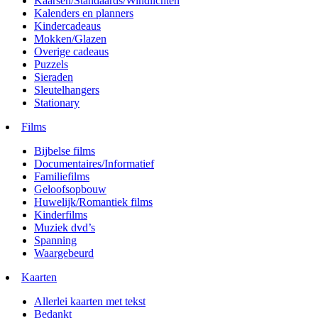
Kaarsen/Standaards/Windlichten
Kalenders en planners
Kindercadeaus
Mokken/Glazen
Overige cadeaus
Puzzels
Sieraden
Sleutelhangers
Stationary
Films
Bijbelse films
Documentaires/Informatief
Familiefilms
Geloofsopbouw
Huwelijk/Romantiek films
Kinderfilms
Muziek dvd’s
Spanning
Waargebeurd
Kaarten
Allerlei kaarten met tekst
Bedankt