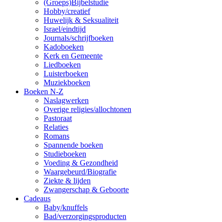
(Groeps)Bijbelstudie
Hobby/creatief
Huwelijk & Seksualiteit
Israel/eindtijd
Journals/schrijfboeken
Kadoboeken
Kerk en Gemeente
Liedboeken
Luisterboeken
Muziekboeken
Boeken N-Z
Naslagwerken
Overige religies/allochtonen
Pastoraat
Relaties
Romans
Spannende boeken
Studieboeken
Voeding & Gezondheid
Waargebeurd/Biografie
Ziekte & lijden
Zwangerschap & Geboorte
Cadeaus
Baby/knuffels
Bad/verzorgingsproducten