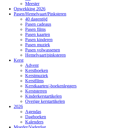
Meester
Opwekking 2026
Pasen/Hemelvaart/Pinksteren
40 dagentijd
Pasen cadeaus
Pasen films
Pasen kaarten
Pasen kinderen
Pasen muziek
Pasen volwassenen
Hemelvaart/pinksteren
Kerst
Advent
Kerstboeken
Kerstmuziek
Kerstfilms
Kerstkaarten/-boekenleggers
Kerststerren
Kinderkerstartikelen
Overige kerstartikelen
2026
Agendas
Dagboeken
Kalenders
Moeder/Vaderdag