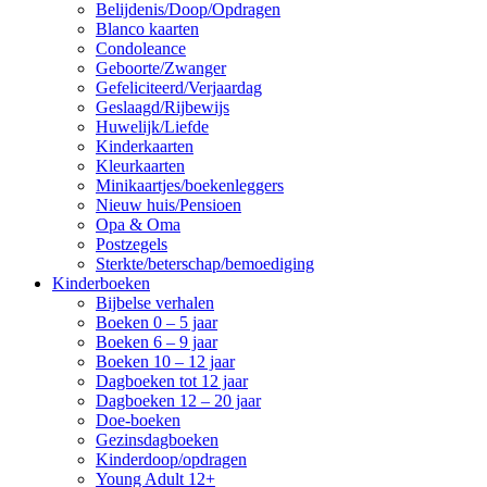
Belijdenis/Doop/Opdragen
Blanco kaarten
Condoleance
Geboorte/Zwanger
Gefeliciteerd/Verjaardag
Geslaagd/Rijbewijs
Huwelijk/Liefde
Kinderkaarten
Kleurkaarten
Minikaartjes/boekenleggers
Nieuw huis/Pensioen
Opa & Oma
Postzegels
Sterkte/beterschap/bemoediging
Kinderboeken
Bijbelse verhalen
Boeken 0 – 5 jaar
Boeken 6 – 9 jaar
Boeken 10 – 12 jaar
Dagboeken tot 12 jaar
Dagboeken 12 – 20 jaar
Doe-boeken
Gezinsdagboeken
Kinderdoop/opdragen
Young Adult 12+