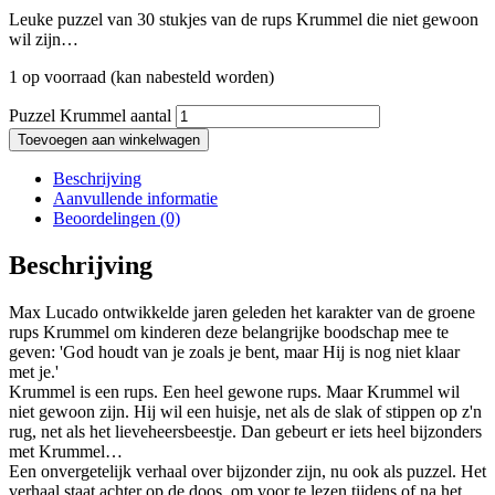
Leuke puzzel van 30 stukjes van de rups Krummel die niet gewoon
wil zijn…
1 op voorraad (kan nabesteld worden)
Puzzel Krummel aantal
Toevoegen aan winkelwagen
Beschrijving
Aanvullende informatie
Beoordelingen (0)
Beschrijving
Max Lucado ontwikkelde jaren geleden het karakter van de groene
rups Krummel om kinderen deze belangrijke boodschap mee te
geven: 'God houdt van je zoals je bent, maar Hij is nog niet klaar
met je.'
Krummel is een rups. Een heel gewone rups. Maar Krummel wil
niet gewoon zijn. Hij wil een huisje, net als de slak of stippen op z'n
rug, net als het lieveheersbeestje. Dan gebeurt er iets heel bijzonders
met Krummel…
Een onvergetelijk verhaal over bijzonder zijn, nu ook als puzzel. Het
verhaal staat achter op de doos, om voor te lezen tijdens of na het