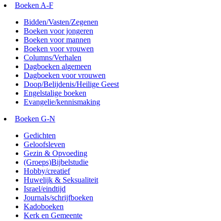
Boeken A-F
Bidden/Vasten/Zegenen
Boeken voor jongeren
Boeken voor mannen
Boeken voor vrouwen
Columns/Verhalen
Dagboeken algemeen
Dagboeken voor vrouwen
Doop/Belijdenis/Heilige Geest
Engelstalige boeken
Evangelie/kennismaking
Boeken G-N
Gedichten
Geloofsleven
Gezin & Opvoeding
(Groeps)Bijbelstudie
Hobby/creatief
Huwelijk & Seksualiteit
Israel/eindtijd
Journals/schrijfboeken
Kadoboeken
Kerk en Gemeente