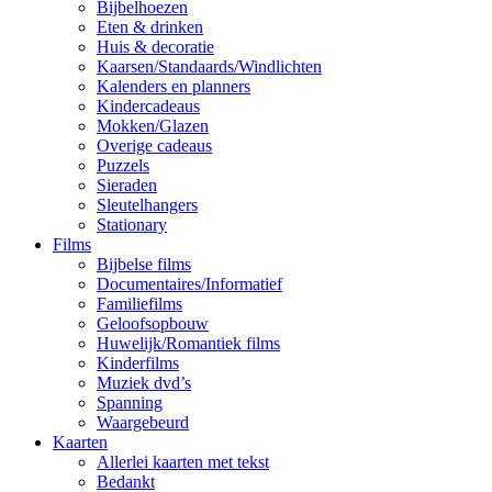
Bijbelhoezen
Eten & drinken
Huis & decoratie
Kaarsen/Standaards/Windlichten
Kalenders en planners
Kindercadeaus
Mokken/Glazen
Overige cadeaus
Puzzels
Sieraden
Sleutelhangers
Stationary
Films
Bijbelse films
Documentaires/Informatief
Familiefilms
Geloofsopbouw
Huwelijk/Romantiek films
Kinderfilms
Muziek dvd’s
Spanning
Waargebeurd
Kaarten
Allerlei kaarten met tekst
Bedankt