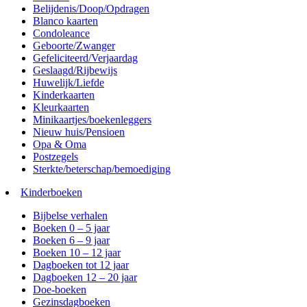
Belijdenis/Doop/Opdragen
Blanco kaarten
Condoleance
Geboorte/Zwanger
Gefeliciteerd/Verjaardag
Geslaagd/Rijbewijs
Huwelijk/Liefde
Kinderkaarten
Kleurkaarten
Minikaartjes/boekenleggers
Nieuw huis/Pensioen
Opa & Oma
Postzegels
Sterkte/beterschap/bemoediging
Kinderboeken
Bijbelse verhalen
Boeken 0 – 5 jaar
Boeken 6 – 9 jaar
Boeken 10 – 12 jaar
Dagboeken tot 12 jaar
Dagboeken 12 – 20 jaar
Doe-boeken
Gezinsdagboeken