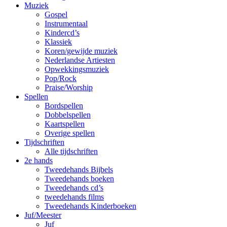
Muziek
Gospel
Instrumentaal
Kindercd’s
Klassiek
Koren/gewijde muziek
Nederlandse Artiesten
Opwekkingsmuziek
Pop/Rock
Praise/Worship
Spellen
Bordspellen
Dobbelspellen
Kaartspellen
Overige spellen
Tijdschriften
Alle tijdschriften
2e hands
Tweedehands Bijbels
Tweedehands boeken
Tweedehands cd’s
tweedehands films
Tweedehands Kinderboeken
Juf/Meester
Juf