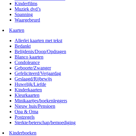
Kinderfilms
Muziek dvd’s
Spanning
Waargebeurd
Kaarten
Allerlei kaarten met tekst
Bedankt
Belijdenis/Doop/Opdragen
Blanco kaarten
Condoleance
Geboorte/Zwanger
Gefeliciteerd/Verjaardag
Geslaagd/Rijbewijs
Huwelijk/Liefde
Kinderkaarten
Kleurkaarten
Minikaartjes/boekenleggers
Nieuw huis/Pensioen
Opa & Oma
Postzegels
Sterkte/beterschap/bemoediging
Kinderboeken