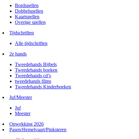
Bordspellen
Dobbelspellen
Kaartspellen
Overige spellen
Tijdschriften
Alle tijdschriften
2e hands
Tweedehands Bijbels
Tweedehands boeken
Tweedehands cd’s
tweedehands films
Tweedehands Kinderboeken
Juf/Meester
Juf
Meester
Opwekking 2026
Pasen/Hemelvaart/Pinksteren