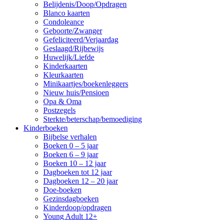
Belijdenis/Doop/Opdragen
Blanco kaarten
Condoleance
Geboorte/Zwanger
Gefeliciteerd/Verjaardag
Geslaagd/Rijbewijs
Huwelijk/Liefde
Kinderkaarten
Kleurkaarten
Minikaartjes/boekenleggers
Nieuw huis/Pensioen
Opa & Oma
Postzegels
Sterkte/beterschap/bemoediging
Kinderboeken
Bijbelse verhalen
Boeken 0 – 5 jaar
Boeken 6 – 9 jaar
Boeken 10 – 12 jaar
Dagboeken tot 12 jaar
Dagboeken 12 – 20 jaar
Doe-boeken
Gezinsdagboeken
Kinderdoop/opdragen
Young Adult 12+