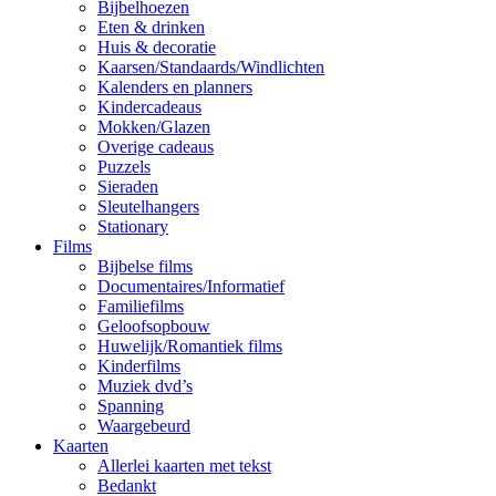
Bijbelhoezen
Eten & drinken
Huis & decoratie
Kaarsen/Standaards/Windlichten
Kalenders en planners
Kindercadeaus
Mokken/Glazen
Overige cadeaus
Puzzels
Sieraden
Sleutelhangers
Stationary
Films
Bijbelse films
Documentaires/Informatief
Familiefilms
Geloofsopbouw
Huwelijk/Romantiek films
Kinderfilms
Muziek dvd’s
Spanning
Waargebeurd
Kaarten
Allerlei kaarten met tekst
Bedankt