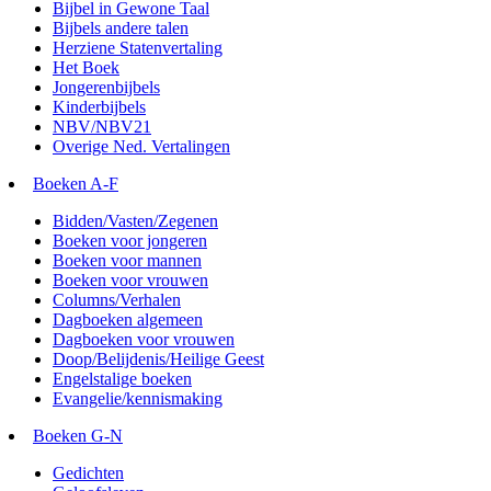
Bijbel in Gewone Taal
Bijbels andere talen
Herziene Statenvertaling
Het Boek
Jongerenbijbels
Kinderbijbels
NBV/NBV21
Overige Ned. Vertalingen
Boeken A-F
Bidden/Vasten/Zegenen
Boeken voor jongeren
Boeken voor mannen
Boeken voor vrouwen
Columns/Verhalen
Dagboeken algemeen
Dagboeken voor vrouwen
Doop/Belijdenis/Heilige Geest
Engelstalige boeken
Evangelie/kennismaking
Boeken G-N
Gedichten