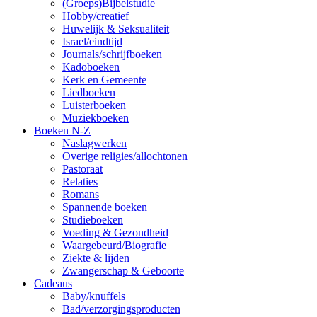
(Groeps)Bijbelstudie
Hobby/creatief
Huwelijk & Seksualiteit
Israel/eindtijd
Journals/schrijfboeken
Kadoboeken
Kerk en Gemeente
Liedboeken
Luisterboeken
Muziekboeken
Boeken N-Z
Naslagwerken
Overige religies/allochtonen
Pastoraat
Relaties
Romans
Spannende boeken
Studieboeken
Voeding & Gezondheid
Waargebeurd/Biografie
Ziekte & lijden
Zwangerschap & Geboorte
Cadeaus
Baby/knuffels
Bad/verzorgingsproducten