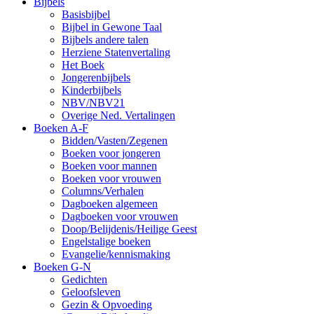
Bijbels
Basisbijbel
Bijbel in Gewone Taal
Bijbels andere talen
Herziene Statenvertaling
Het Boek
Jongerenbijbels
Kinderbijbels
NBV/NBV21
Overige Ned. Vertalingen
Boeken A-F
Bidden/Vasten/Zegenen
Boeken voor jongeren
Boeken voor mannen
Boeken voor vrouwen
Columns/Verhalen
Dagboeken algemeen
Dagboeken voor vrouwen
Doop/Belijdenis/Heilige Geest
Engelstalige boeken
Evangelie/kennismaking
Boeken G-N
Gedichten
Geloofsleven
Gezin & Opvoeding