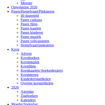
Meester
Opwekking 2026
Pasen/Hemelvaart/Pinksteren
40 dagentijd
Pasen cadeaus
Pasen films
Pasen kaarten
Pasen kinderen
Pasen muziek
Pasen volwassenen
Hemelvaart/pinksteren
Kerst
Advent
Kerstboeken
Kerstmuziek
Kerstfilms
Kerstkaarten/-boekenleggers
Kerststerren
Kinderkerstartikelen
Overige kerstartikelen
2026
Agendas
Dagboeken
Kalenders
Moeder/Vaderdag