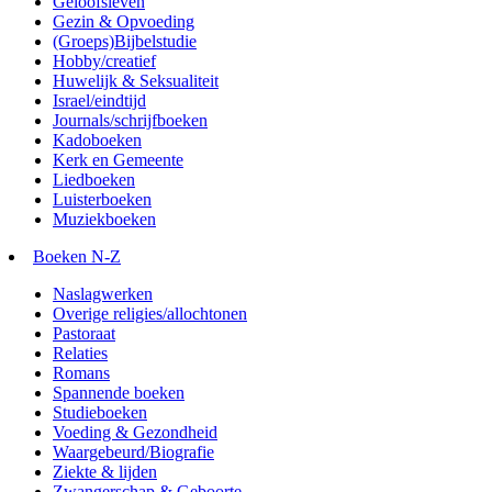
Geloofsleven
Gezin & Opvoeding
(Groeps)Bijbelstudie
Hobby/creatief
Huwelijk & Seksualiteit
Israel/eindtijd
Journals/schrijfboeken
Kadoboeken
Kerk en Gemeente
Liedboeken
Luisterboeken
Muziekboeken
Boeken N-Z
Naslagwerken
Overige religies/allochtonen
Pastoraat
Relaties
Romans
Spannende boeken
Studieboeken
Voeding & Gezondheid
Waargebeurd/Biografie
Ziekte & lijden
Zwangerschap & Geboorte