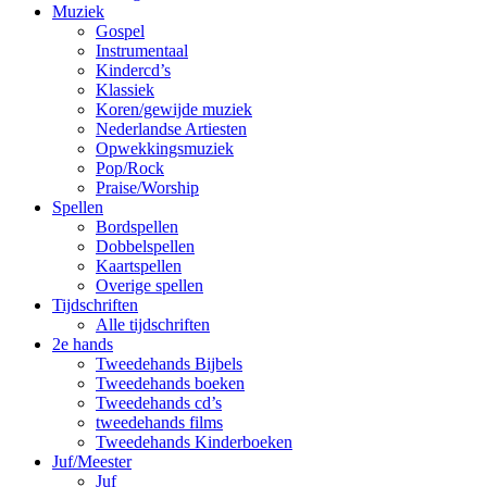
Muziek
Gospel
Instrumentaal
Kindercd’s
Klassiek
Koren/gewijde muziek
Nederlandse Artiesten
Opwekkingsmuziek
Pop/Rock
Praise/Worship
Spellen
Bordspellen
Dobbelspellen
Kaartspellen
Overige spellen
Tijdschriften
Alle tijdschriften
2e hands
Tweedehands Bijbels
Tweedehands boeken
Tweedehands cd’s
tweedehands films
Tweedehands Kinderboeken
Juf/Meester
Juf