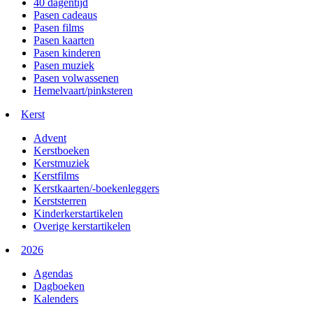
40 dagentijd
Pasen cadeaus
Pasen films
Pasen kaarten
Pasen kinderen
Pasen muziek
Pasen volwassenen
Hemelvaart/pinksteren
Kerst
Advent
Kerstboeken
Kerstmuziek
Kerstfilms
Kerstkaarten/-boekenleggers
Kerststerren
Kinderkerstartikelen
Overige kerstartikelen
2026
Agendas
Dagboeken
Kalenders