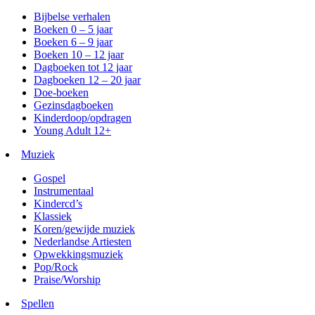
Bijbelse verhalen
Boeken 0 – 5 jaar
Boeken 6 – 9 jaar
Boeken 10 – 12 jaar
Dagboeken tot 12 jaar
Dagboeken 12 – 20 jaar
Doe-boeken
Gezinsdagboeken
Kinderdoop/opdragen
Young Adult 12+
Muziek
Gospel
Instrumentaal
Kindercd’s
Klassiek
Koren/gewijde muziek
Nederlandse Artiesten
Opwekkingsmuziek
Pop/Rock
Praise/Worship
Spellen