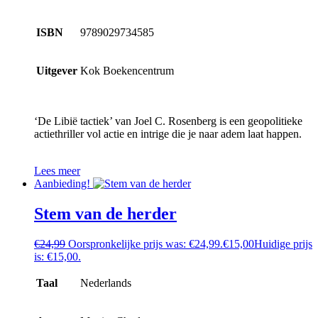
ISBN
9789029734585
Uitgever
Kok Boekencentrum
‘De Libië tactiek’ van Joel C. Rosenberg is een geopolitieke
actiethriller vol actie en intrige die je naar adem laat happen.
Lees meer
Aanbieding!
Stem van de herder
€
24,99
Oorspronkelijke prijs was: €24,99.
€
15,00
Huidige prijs
is: €15,00.
Taal
Nederlands