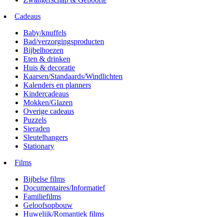
Cadeaus
Baby/knuffels
Bad/verzorgingsproducten
Bijbelhoezen
Eten & drinken
Huis & decoratie
Kaarsen/Standaards/Windlichten
Kalenders en planners
Kindercadeaus
Mokken/Glazen
Overige cadeaus
Puzzels
Sieraden
Sleutelhangers
Stationary
Films
Bijbelse films
Documentaires/Informatief
Familiefilms
Geloofsopbouw
Huwelijk/Romantiek films