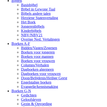
Bijbels
Basisbijbel
Bijbel in Gewone Taal
Bijbels andere talen
Herziene Statenvertaling
Het Boek
Jongerenbijbels
Kinderbijbels
NBV/NBV21
Overige Ned. Vertalingen
Boeken A-F
Bidden/Vasten/Zegenen
Boeken voor jongeren
Boeken voor mannen
Boeken voor vrouwen
Columns/Verhalen
Dagboeken algemeen
Dagboeken voor vrouwen
Doop/Belijdenis/Heilige Geest
Engelstalige boeken
Evangelie/kennismaking
Boeken G-N
Gedichten
Geloofsleven
Gezin & Opvoeding