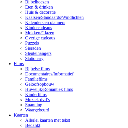
Bijbelhoezen
Eten & drinken
Huis & decoratie
Kaarsen/Standaards/Windlichten
Kalenders en planners
Kindercadeaus
Mokken/Glazen
Overige cadeaus
Puzzels
Sieraden
Sleutelhangers
Stationary
Films
Bijbelse films
Documentaires/Informatief
Familiefilms
Geloofsopbouw
Huwelijk/Romantiek films
Kinderfilms
Muziek dvd’s
Spanning
Waargebeurd
Kaarten
Allerlei kaarten met tekst
Bedankt