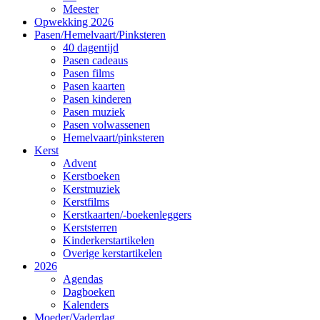
Meester
Opwekking 2026
Pasen/Hemelvaart/Pinksteren
40 dagentijd
Pasen cadeaus
Pasen films
Pasen kaarten
Pasen kinderen
Pasen muziek
Pasen volwassenen
Hemelvaart/pinksteren
Kerst
Advent
Kerstboeken
Kerstmuziek
Kerstfilms
Kerstkaarten/-boekenleggers
Kerststerren
Kinderkerstartikelen
Overige kerstartikelen
2026
Agendas
Dagboeken
Kalenders
Moeder/Vaderdag