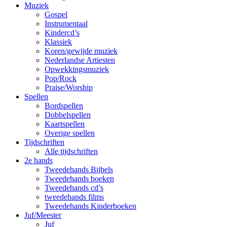
Muziek
Gospel
Instrumentaal
Kindercd’s
Klassiek
Koren/gewijde muziek
Nederlandse Artiesten
Opwekkingsmuziek
Pop/Rock
Praise/Worship
Spellen
Bordspellen
Dobbelspellen
Kaartspellen
Overige spellen
Tijdschriften
Alle tijdschriften
2e hands
Tweedehands Bijbels
Tweedehands boeken
Tweedehands cd’s
tweedehands films
Tweedehands Kinderboeken
Juf/Meester
Juf