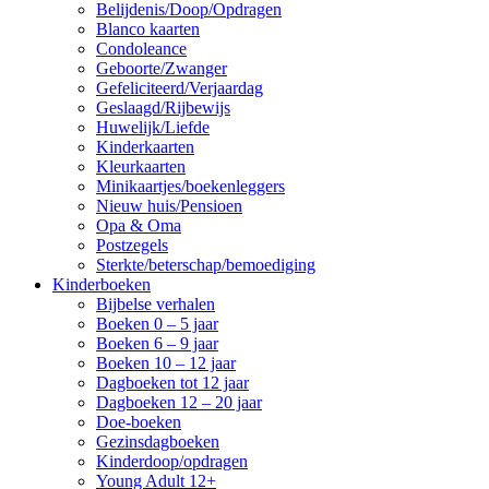
Belijdenis/Doop/Opdragen
Blanco kaarten
Condoleance
Geboorte/Zwanger
Gefeliciteerd/Verjaardag
Geslaagd/Rijbewijs
Huwelijk/Liefde
Kinderkaarten
Kleurkaarten
Minikaartjes/boekenleggers
Nieuw huis/Pensioen
Opa & Oma
Postzegels
Sterkte/beterschap/bemoediging
Kinderboeken
Bijbelse verhalen
Boeken 0 – 5 jaar
Boeken 6 – 9 jaar
Boeken 10 – 12 jaar
Dagboeken tot 12 jaar
Dagboeken 12 – 20 jaar
Doe-boeken
Gezinsdagboeken
Kinderdoop/opdragen
Young Adult 12+