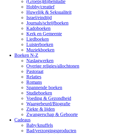
(Groeps)Bijbelstudie
Hobby/creatief
Huwelijk & Seksualiteit
Israel/eindtijd
Journals/schrijfboeken
Kadoboeken
Kerk en Gemeente
Liedboeken
Luisterboeken
Muziekboeken
Boeken N-Z
Naslagwerken
Overige religies/allochtonen
Pastoraat
Relaties
Romans
Spannende boeken
Studieboeken
Voeding & Gezondheid
Waargebeurd/Biografie
Ziekte & lijden
Zwangerschap & Geboorte
Cadeaus
Baby/knuffels
Bad/verzorgingsproducten