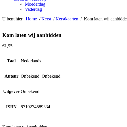
Moederdag
Vaderdag
U bent hier:
Home
/
Kerst
/
Kerstkaarten
/ Kom laten wij aanbidde
Kom laten wij aanbidden
€
1,95
Taal
Nederlands
Auteur
Onbekend, Onbekend
Uitgever
Onbekend
ISBN
8719274589334
Kom laten wij aanbidden