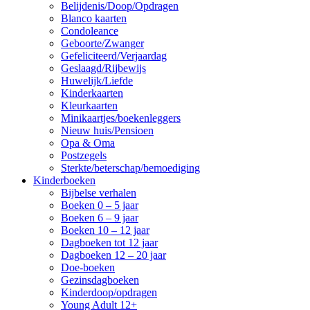
Belijdenis/Doop/Opdragen
Blanco kaarten
Condoleance
Geboorte/Zwanger
Gefeliciteerd/Verjaardag
Geslaagd/Rijbewijs
Huwelijk/Liefde
Kinderkaarten
Kleurkaarten
Minikaartjes/boekenleggers
Nieuw huis/Pensioen
Opa & Oma
Postzegels
Sterkte/beterschap/bemoediging
Kinderboeken
Bijbelse verhalen
Boeken 0 – 5 jaar
Boeken 6 – 9 jaar
Boeken 10 – 12 jaar
Dagboeken tot 12 jaar
Dagboeken 12 – 20 jaar
Doe-boeken
Gezinsdagboeken
Kinderdoop/opdragen
Young Adult 12+