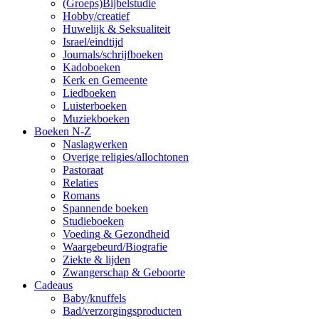
(Groeps)Bijbelstudie
Hobby/creatief
Huwelijk & Seksualiteit
Israel/eindtijd
Journals/schrijfboeken
Kadoboeken
Kerk en Gemeente
Liedboeken
Luisterboeken
Muziekboeken
Boeken N-Z
Naslagwerken
Overige religies/allochtonen
Pastoraat
Relaties
Romans
Spannende boeken
Studieboeken
Voeding & Gezondheid
Waargebeurd/Biografie
Ziekte & lijden
Zwangerschap & Geboorte
Cadeaus
Baby/knuffels
Bad/verzorgingsproducten