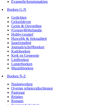
Evangelie/kennismaking
Boeken G-N
Gedichten
Geloofsleven
Gezin & Opvoeding
(Groeps)Bijbelstudie
Hobby/creatief
Huwelijk & Seksualiteit
Israel/eindtijd
Journals/schrijfboeken
Kadoboeken
Kerk en Gemeente
Liedboeken
Luisterboeken
Muziekboeken
Boeken N-Z
Naslagwerken
Overige religies/allochtonen
Pastoraat
Relaties
Romans