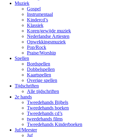
Muziek
Gospel
Instrumentaal
Kindercd’s
Klassiek
Koren/gewijde muziek
Nederlandse Artiesten
Opwekkingsmuziek
Pop/Rock
Praise/Worship
Spellen
Bordspellen
Dobbelspellen
Kaartspellen
Overige spellen
Tijdschriften
Alle tijdschriften
2e hands
Tweedehands Bijbels
Tweedehands boeken
Tweedehands cd’s
tweedehands films
Tweedehands Kinderboeken
Juf/Meester
Juf