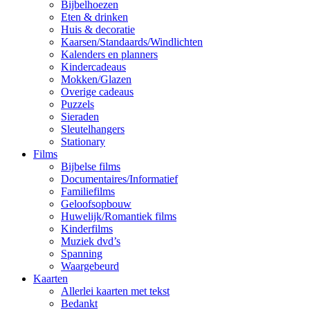
Bijbelhoezen
Eten & drinken
Huis & decoratie
Kaarsen/Standaards/Windlichten
Kalenders en planners
Kindercadeaus
Mokken/Glazen
Overige cadeaus
Puzzels
Sieraden
Sleutelhangers
Stationary
Films
Bijbelse films
Documentaires/Informatief
Familiefilms
Geloofsopbouw
Huwelijk/Romantiek films
Kinderfilms
Muziek dvd’s
Spanning
Waargebeurd
Kaarten
Allerlei kaarten met tekst
Bedankt