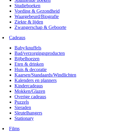
Spannende boeken
Studieboeken
Voeding & Gezondheid
Waargebeurd/Biografie
Ziekte & lijden
Zwangerschap & Geboorte
Cadeaus
Baby/knuffels
Bad/verzorgingsproducten
Bijbelhoezen
Eten & drinken
Huis & decoratie
Kaarsen/Standaards/Windlichten
Kalenders en planners
Kindercadeaus
Mokken/Glazen
Overige cadeaus
Puzzels
Sieraden
Sleutelhangers
Stationary
Films