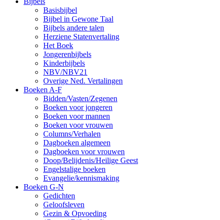
Bijbels
Basisbijbel
Bijbel in Gewone Taal
Bijbels andere talen
Herziene Statenvertaling
Het Boek
Jongerenbijbels
Kinderbijbels
NBV/NBV21
Overige Ned. Vertalingen
Boeken A-F
Bidden/Vasten/Zegenen
Boeken voor jongeren
Boeken voor mannen
Boeken voor vrouwen
Columns/Verhalen
Dagboeken algemeen
Dagboeken voor vrouwen
Doop/Belijdenis/Heilige Geest
Engelstalige boeken
Evangelie/kennismaking
Boeken G-N
Gedichten
Geloofsleven
Gezin & Opvoeding