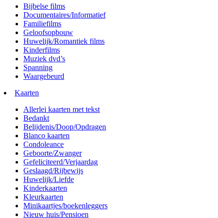
Bijbelse films
Documentaires/Informatief
Familiefilms
Geloofsopbouw
Huwelijk/Romantiek films
Kinderfilms
Muziek dvd’s
Spanning
Waargebeurd
Kaarten
Allerlei kaarten met tekst
Bedankt
Belijdenis/Doop/Opdragen
Blanco kaarten
Condoleance
Geboorte/Zwanger
Gefeliciteerd/Verjaardag
Geslaagd/Rijbewijs
Huwelijk/Liefde
Kinderkaarten
Kleurkaarten
Minikaartjes/boekenleggers
Nieuw huis/Pensioen