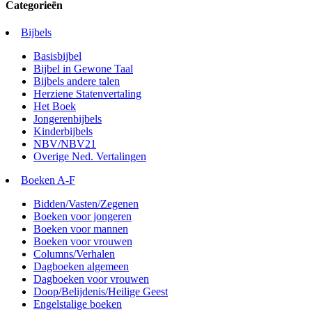
Categorieën
Bijbels
Basisbijbel
Bijbel in Gewone Taal
Bijbels andere talen
Herziene Statenvertaling
Het Boek
Jongerenbijbels
Kinderbijbels
NBV/NBV21
Overige Ned. Vertalingen
Boeken A-F
Bidden/Vasten/Zegenen
Boeken voor jongeren
Boeken voor mannen
Boeken voor vrouwen
Columns/Verhalen
Dagboeken algemeen
Dagboeken voor vrouwen
Doop/Belijdenis/Heilige Geest
Engelstalige boeken