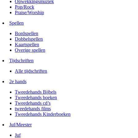
Opwekkingsmuziek
Pop/Rock
Praise/Worship
Spellen
Bordspellen
Dobbelspellen
Kaartspellen
Overige spellen
Tijdschriften
Alle tijdschriften
2e hands
Tweedehands Bijbels
Tweedehands boeken
Tweedehands cd’s
tweedehands films
Tweedehands Kinderboeken
Juf/Meester
Juf