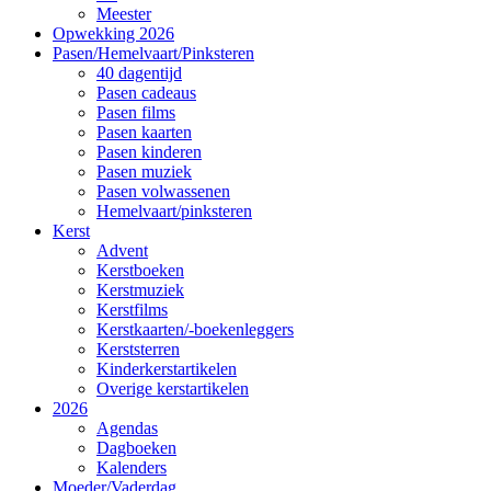
Meester
Opwekking 2026
Pasen/Hemelvaart/Pinksteren
40 dagentijd
Pasen cadeaus
Pasen films
Pasen kaarten
Pasen kinderen
Pasen muziek
Pasen volwassenen
Hemelvaart/pinksteren
Kerst
Advent
Kerstboeken
Kerstmuziek
Kerstfilms
Kerstkaarten/-boekenleggers
Kerststerren
Kinderkerstartikelen
Overige kerstartikelen
2026
Agendas
Dagboeken
Kalenders
Moeder/Vaderdag