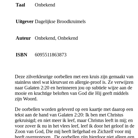
Taal
Onbekend
Uitgever
Dagelijkse Broodkruimels
Auteur
Onbekend, Onbekend
ISBN
6095511863873
Deze zilverkleurige oorbellen met een kruis zijn gemaakt van
stainless steel wat kleurvast en allergie-proof is. Ze verwijzen
naar Galaten 2:20 en herinneren jou op subtiele wijze aan de
mooie en krachtige beloften van God die Hij geeft middels
zijn Woord.
De oorbellen worden geleverd op een kaartje met daarop een
tekst aan de hand van Galaten 2:20: Ik ben met Christus
gekruisigd; en niet meer ik leef, maar Christus leeft in mij; en
voor zover ik nu in het vlees leef, leef ik door het geloof in de
Zoon van God, Die mij heeft liefgehad en Zichzelf voor mij
heeft overgegeven.. De oorbellen zijn hierdoor niet alleen een