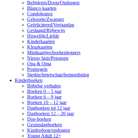
Belijdenis/Doop/Opdragen
Blanco kaarten
Condoleance
Geboorte/Zwanger
Gefeliciteerd/Verjaardag
Geslaagd/Rijbewijs
Huwelijk/Liefde
Kinderkaarten
Kleurkaarten
Minikaartjes/boekenleggers
Nieuw huis/Pensioen
Opa & Oma
Postzegels
Sterkte/beterschap/bemoediging
Kinderboeken
Bijbelse verhalen
Boeken 0 – 5 jaar
Boeken 6 – 9 jaar
Boeken 10 – 12 jaar
Dagboeken tot 12 jaar
Dagboeken 12 – 20 jaar
Doe-boeken
Gezinsdagboeken
Kinderdoop/opdragen
Young Adult 12+