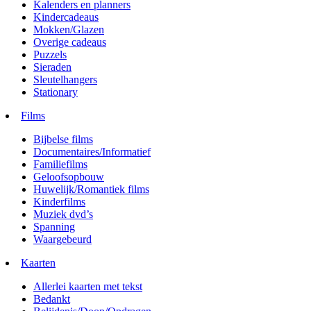
Kalenders en planners
Kindercadeaus
Mokken/Glazen
Overige cadeaus
Puzzels
Sieraden
Sleutelhangers
Stationary
Films
Bijbelse films
Documentaires/Informatief
Familiefilms
Geloofsopbouw
Huwelijk/Romantiek films
Kinderfilms
Muziek dvd’s
Spanning
Waargebeurd
Kaarten
Allerlei kaarten met tekst
Bedankt