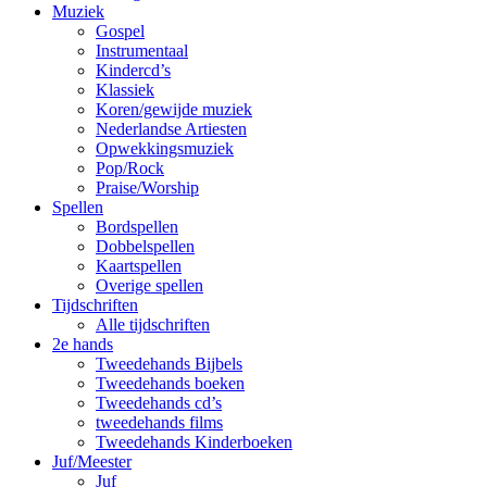
Muziek
Gospel
Instrumentaal
Kindercd’s
Klassiek
Koren/gewijde muziek
Nederlandse Artiesten
Opwekkingsmuziek
Pop/Rock
Praise/Worship
Spellen
Bordspellen
Dobbelspellen
Kaartspellen
Overige spellen
Tijdschriften
Alle tijdschriften
2e hands
Tweedehands Bijbels
Tweedehands boeken
Tweedehands cd’s
tweedehands films
Tweedehands Kinderboeken
Juf/Meester
Juf