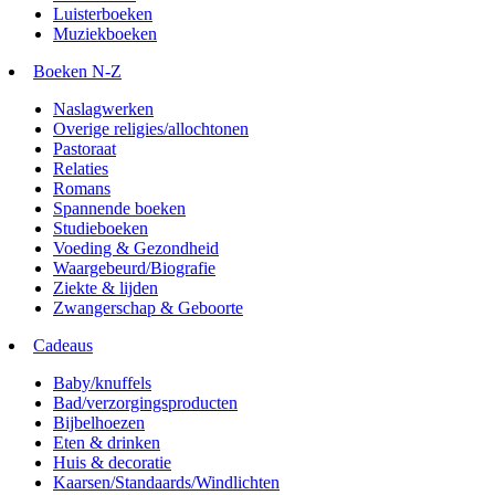
Luisterboeken
Muziekboeken
Boeken N-Z
Naslagwerken
Overige religies/allochtonen
Pastoraat
Relaties
Romans
Spannende boeken
Studieboeken
Voeding & Gezondheid
Waargebeurd/Biografie
Ziekte & lijden
Zwangerschap & Geboorte
Cadeaus
Baby/knuffels
Bad/verzorgingsproducten
Bijbelhoezen
Eten & drinken
Huis & decoratie
Kaarsen/Standaards/Windlichten