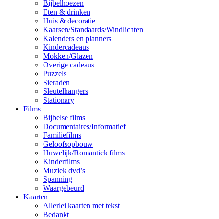
Bijbelhoezen
Eten & drinken
Huis & decoratie
Kaarsen/Standaards/Windlichten
Kalenders en planners
Kindercadeaus
Mokken/Glazen
Overige cadeaus
Puzzels
Sieraden
Sleutelhangers
Stationary
Films
Bijbelse films
Documentaires/Informatief
Familiefilms
Geloofsopbouw
Huwelijk/Romantiek films
Kinderfilms
Muziek dvd’s
Spanning
Waargebeurd
Kaarten
Allerlei kaarten met tekst
Bedankt