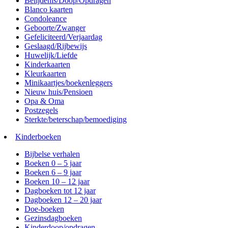
Belijdenis/Doop/Opdragen
Blanco kaarten
Condoleance
Geboorte/Zwanger
Gefeliciteerd/Verjaardag
Geslaagd/Rijbewijs
Huwelijk/Liefde
Kinderkaarten
Kleurkaarten
Minikaartjes/boekenleggers
Nieuw huis/Pensioen
Opa & Oma
Postzegels
Sterkte/beterschap/bemoediging
Kinderboeken
Bijbelse verhalen
Boeken 0 – 5 jaar
Boeken 6 – 9 jaar
Boeken 10 – 12 jaar
Dagboeken tot 12 jaar
Dagboeken 12 – 20 jaar
Doe-boeken
Gezinsdagboeken
Kinderdoop/opdragen