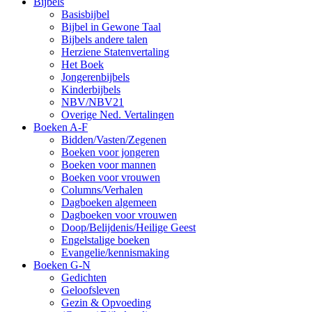
Bijbels
Basisbijbel
Bijbel in Gewone Taal
Bijbels andere talen
Herziene Statenvertaling
Het Boek
Jongerenbijbels
Kinderbijbels
NBV/NBV21
Overige Ned. Vertalingen
Boeken A-F
Bidden/Vasten/Zegenen
Boeken voor jongeren
Boeken voor mannen
Boeken voor vrouwen
Columns/Verhalen
Dagboeken algemeen
Dagboeken voor vrouwen
Doop/Belijdenis/Heilige Geest
Engelstalige boeken
Evangelie/kennismaking
Boeken G-N
Gedichten
Geloofsleven
Gezin & Opvoeding