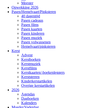
Meester
Opwekking 2026
Pasen/Hemelvaart/Pinksteren
40 dagentijd
Pasen cadeaus
Pasen films
Pasen kaarten
Pasen kinderen
Pasen muziek
Pasen volwassenen
Hemelvaart/pinksteren
Kerst
Advent
Kerstboeken
Kerstmuziek
Kerstfilms
Kerstkaarten/-boekenleggers
Kerststerren
Kinderkerstartikelen
Overige kerstartikelen
2026
Agendas
Dagboeken
Kalenders
Moeder/Vaderdag