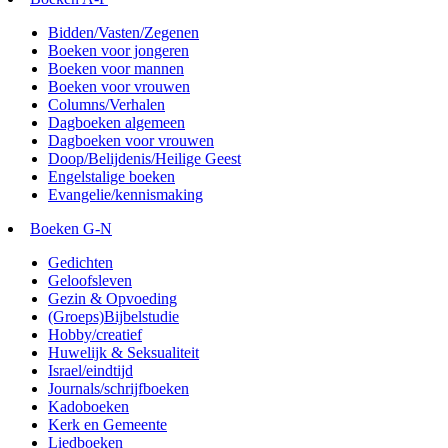
Bidden/Vasten/Zegenen
Boeken voor jongeren
Boeken voor mannen
Boeken voor vrouwen
Columns/Verhalen
Dagboeken algemeen
Dagboeken voor vrouwen
Doop/Belijdenis/Heilige Geest
Engelstalige boeken
Evangelie/kennismaking
Boeken G-N
Gedichten
Geloofsleven
Gezin & Opvoeding
(Groeps)Bijbelstudie
Hobby/creatief
Huwelijk & Seksualiteit
Israel/eindtijd
Journals/schrijfboeken
Kadoboeken
Kerk en Gemeente
Liedboeken