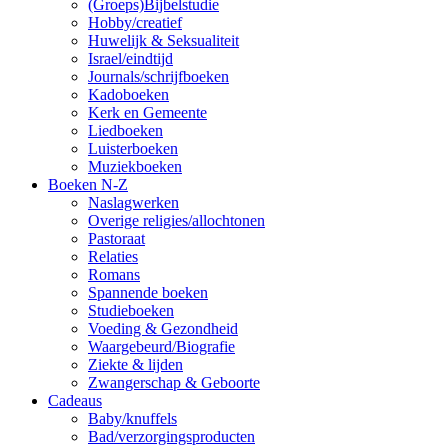
(Groeps)Bijbelstudie
Hobby/creatief
Huwelijk & Seksualiteit
Israel/eindtijd
Journals/schrijfboeken
Kadoboeken
Kerk en Gemeente
Liedboeken
Luisterboeken
Muziekboeken
Boeken N-Z
Naslagwerken
Overige religies/allochtonen
Pastoraat
Relaties
Romans
Spannende boeken
Studieboeken
Voeding & Gezondheid
Waargebeurd/Biografie
Ziekte & lijden
Zwangerschap & Geboorte
Cadeaus
Baby/knuffels
Bad/verzorgingsproducten