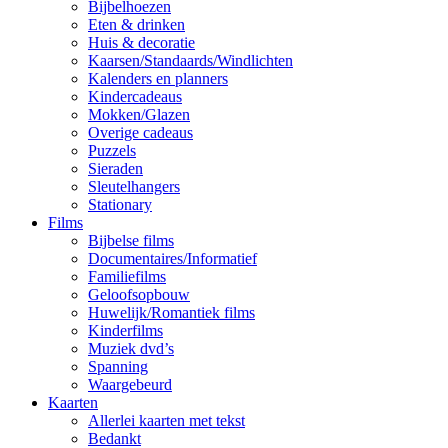
Bijbelhoezen
Eten & drinken
Huis & decoratie
Kaarsen/Standaards/Windlichten
Kalenders en planners
Kindercadeaus
Mokken/Glazen
Overige cadeaus
Puzzels
Sieraden
Sleutelhangers
Stationary
Films
Bijbelse films
Documentaires/Informatief
Familiefilms
Geloofsopbouw
Huwelijk/Romantiek films
Kinderfilms
Muziek dvd’s
Spanning
Waargebeurd
Kaarten
Allerlei kaarten met tekst
Bedankt