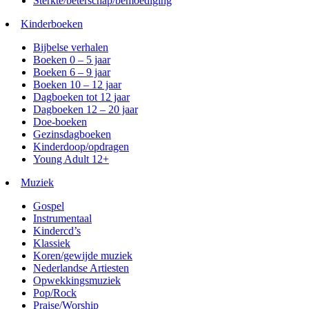
Sterkte/beterschap/bemoediging
Kinderboeken
Bijbelse verhalen
Boeken 0 – 5 jaar
Boeken 6 – 9 jaar
Boeken 10 – 12 jaar
Dagboeken tot 12 jaar
Dagboeken 12 – 20 jaar
Doe-boeken
Gezinsdagboeken
Kinderdoop/opdragen
Young Adult 12+
Muziek
Gospel
Instrumentaal
Kindercd’s
Klassiek
Koren/gewijde muziek
Nederlandse Artiesten
Opwekkingsmuziek
Pop/Rock
Praise/Worship