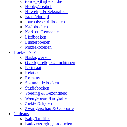
(Groeps)Bijbelstudie
Hobby/creatief
Huwelijk & Seksualiteit
Israel/eindtijd
Journals/schrijfboeken
Kadoboeken
Kerk en Gemeente
Liedboeken
Luisterboeken
Muziekboeken
Boeken N-Z
Naslagwerken
Overige religies/allochtonen
Pastoraat
Relaties
Romans
Spannende boeken
Studieboeken
Voeding & Gezondheid
Waargebeurd/Biografie
Ziekte & lijden
Zwangerschap & Geboorte
Cadeaus
Baby/knuffels
Bad/verzorgingsproducten