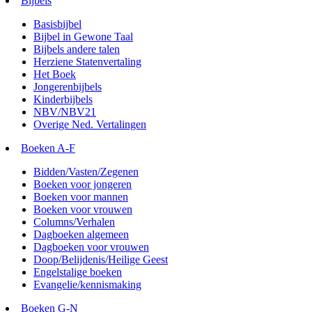
Bijbels
Basisbijbel
Bijbel in Gewone Taal
Bijbels andere talen
Herziene Statenvertaling
Het Boek
Jongerenbijbels
Kinderbijbels
NBV/NBV21
Overige Ned. Vertalingen
Boeken A-F
Bidden/Vasten/Zegenen
Boeken voor jongeren
Boeken voor mannen
Boeken voor vrouwen
Columns/Verhalen
Dagboeken algemeen
Dagboeken voor vrouwen
Doop/Belijdenis/Heilige Geest
Engelstalige boeken
Evangelie/kennismaking
Boeken G-N