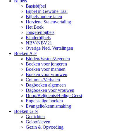
Bijbels
Basisbijbel
Bijbel in Gewone Taal
Bijbels andere talen
Herziene Statenvertaling
Het Boek
Jongerenbijbels
Kinderbijbels
NBV/NBV21
Overige Ned. Vertalingen
Boeken A-F
Bidden/Vasten/Zegenen
Boeken voor jongeren
Boeken voor mannen
Boeken voor vrouwen
Columns/Verhalen
Dagboeken algemeen
Dagboeken voor vrouwen
Doop/Belijdenis/Heilige Geest
Engelstalige boeken
Evangelie/kennismaking
Boeken G-N
Gedichten
Geloofsleven
Gezin & Opvoeding