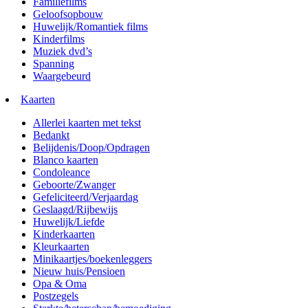
Familiefilms
Geloofsopbouw
Huwelijk/Romantiek films
Kinderfilms
Muziek dvd’s
Spanning
Waargebeurd
Kaarten
Allerlei kaarten met tekst
Bedankt
Belijdenis/Doop/Opdragen
Blanco kaarten
Condoleance
Geboorte/Zwanger
Gefeliciteerd/Verjaardag
Geslaagd/Rijbewijs
Huwelijk/Liefde
Kinderkaarten
Kleurkaarten
Minikaartjes/boekenleggers
Nieuw huis/Pensioen
Opa & Oma
Postzegels