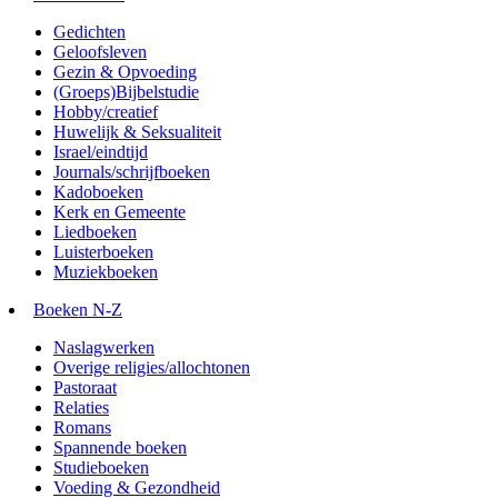
Gedichten
Geloofsleven
Gezin & Opvoeding
(Groeps)Bijbelstudie
Hobby/creatief
Huwelijk & Seksualiteit
Israel/eindtijd
Journals/schrijfboeken
Kadoboeken
Kerk en Gemeente
Liedboeken
Luisterboeken
Muziekboeken
Boeken N-Z
Naslagwerken
Overige religies/allochtonen
Pastoraat
Relaties
Romans
Spannende boeken
Studieboeken
Voeding & Gezondheid