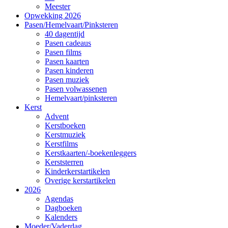
Meester
Opwekking 2026
Pasen/Hemelvaart/Pinksteren
40 dagentijd
Pasen cadeaus
Pasen films
Pasen kaarten
Pasen kinderen
Pasen muziek
Pasen volwassenen
Hemelvaart/pinksteren
Kerst
Advent
Kerstboeken
Kerstmuziek
Kerstfilms
Kerstkaarten/-boekenleggers
Kerststerren
Kinderkerstartikelen
Overige kerstartikelen
2026
Agendas
Dagboeken
Kalenders
Moeder/Vaderdag