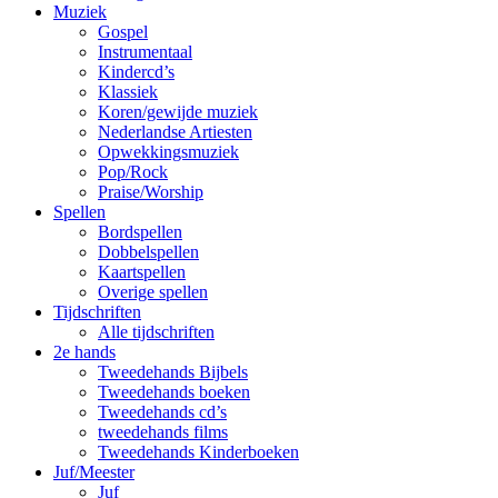
Muziek
Gospel
Instrumentaal
Kindercd’s
Klassiek
Koren/gewijde muziek
Nederlandse Artiesten
Opwekkingsmuziek
Pop/Rock
Praise/Worship
Spellen
Bordspellen
Dobbelspellen
Kaartspellen
Overige spellen
Tijdschriften
Alle tijdschriften
2e hands
Tweedehands Bijbels
Tweedehands boeken
Tweedehands cd’s
tweedehands films
Tweedehands Kinderboeken
Juf/Meester
Juf