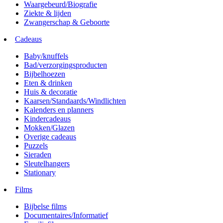
Waargebeurd/Biografie
Ziekte & lijden
Zwangerschap & Geboorte
Cadeaus
Baby/knuffels
Bad/verzorgingsproducten
Bijbelhoezen
Eten & drinken
Huis & decoratie
Kaarsen/Standaards/Windlichten
Kalenders en planners
Kindercadeaus
Mokken/Glazen
Overige cadeaus
Puzzels
Sieraden
Sleutelhangers
Stationary
Films
Bijbelse films
Documentaires/Informatief