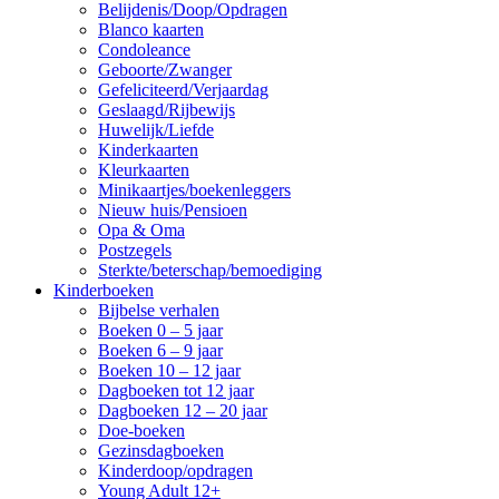
Belijdenis/Doop/Opdragen
Blanco kaarten
Condoleance
Geboorte/Zwanger
Gefeliciteerd/Verjaardag
Geslaagd/Rijbewijs
Huwelijk/Liefde
Kinderkaarten
Kleurkaarten
Minikaartjes/boekenleggers
Nieuw huis/Pensioen
Opa & Oma
Postzegels
Sterkte/beterschap/bemoediging
Kinderboeken
Bijbelse verhalen
Boeken 0 – 5 jaar
Boeken 6 – 9 jaar
Boeken 10 – 12 jaar
Dagboeken tot 12 jaar
Dagboeken 12 – 20 jaar
Doe-boeken
Gezinsdagboeken
Kinderdoop/opdragen
Young Adult 12+