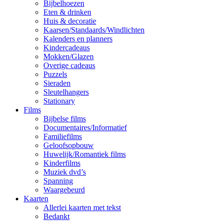
Bijbelhoezen
Eten & drinken
Huis & decoratie
Kaarsen/Standaards/Windlichten
Kalenders en planners
Kindercadeaus
Mokken/Glazen
Overige cadeaus
Puzzels
Sieraden
Sleutelhangers
Stationary
Films
Bijbelse films
Documentaires/Informatief
Familiefilms
Geloofsopbouw
Huwelijk/Romantiek films
Kinderfilms
Muziek dvd’s
Spanning
Waargebeurd
Kaarten
Allerlei kaarten met tekst
Bedankt