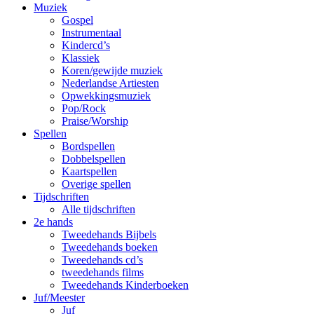
Muziek
Gospel
Instrumentaal
Kindercd’s
Klassiek
Koren/gewijde muziek
Nederlandse Artiesten
Opwekkingsmuziek
Pop/Rock
Praise/Worship
Spellen
Bordspellen
Dobbelspellen
Kaartspellen
Overige spellen
Tijdschriften
Alle tijdschriften
2e hands
Tweedehands Bijbels
Tweedehands boeken
Tweedehands cd’s
tweedehands films
Tweedehands Kinderboeken
Juf/Meester
Juf