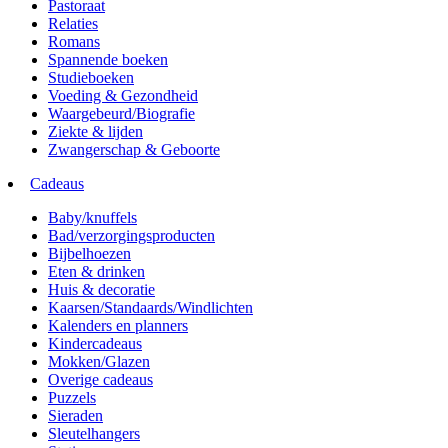
Pastoraat
Relaties
Romans
Spannende boeken
Studieboeken
Voeding & Gezondheid
Waargebeurd/Biografie
Ziekte & lijden
Zwangerschap & Geboorte
Cadeaus
Baby/knuffels
Bad/verzorgingsproducten
Bijbelhoezen
Eten & drinken
Huis & decoratie
Kaarsen/Standaards/Windlichten
Kalenders en planners
Kindercadeaus
Mokken/Glazen
Overige cadeaus
Puzzels
Sieraden
Sleutelhangers