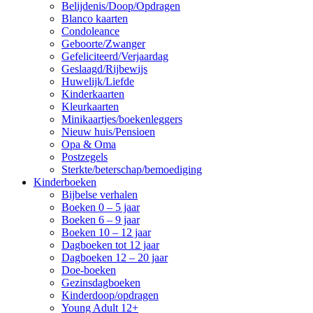
Belijdenis/Doop/Opdragen
Blanco kaarten
Condoleance
Geboorte/Zwanger
Gefeliciteerd/Verjaardag
Geslaagd/Rijbewijs
Huwelijk/Liefde
Kinderkaarten
Kleurkaarten
Minikaartjes/boekenleggers
Nieuw huis/Pensioen
Opa & Oma
Postzegels
Sterkte/beterschap/bemoediging
Kinderboeken
Bijbelse verhalen
Boeken 0 – 5 jaar
Boeken 6 – 9 jaar
Boeken 10 – 12 jaar
Dagboeken tot 12 jaar
Dagboeken 12 – 20 jaar
Doe-boeken
Gezinsdagboeken
Kinderdoop/opdragen
Young Adult 12+