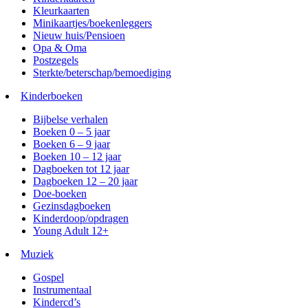
Kleurkaarten
Minikaartjes/boekenleggers
Nieuw huis/Pensioen
Opa & Oma
Postzegels
Sterkte/beterschap/bemoediging
Kinderboeken
Bijbelse verhalen
Boeken 0 – 5 jaar
Boeken 6 – 9 jaar
Boeken 10 – 12 jaar
Dagboeken tot 12 jaar
Dagboeken 12 – 20 jaar
Doe-boeken
Gezinsdagboeken
Kinderdoop/opdragen
Young Adult 12+
Muziek
Gospel
Instrumentaal
Kindercd’s