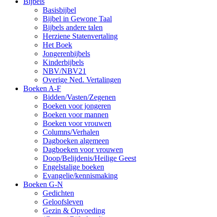
Bijbels
Basisbijbel
Bijbel in Gewone Taal
Bijbels andere talen
Herziene Statenvertaling
Het Boek
Jongerenbijbels
Kinderbijbels
NBV/NBV21
Overige Ned. Vertalingen
Boeken A-F
Bidden/Vasten/Zegenen
Boeken voor jongeren
Boeken voor mannen
Boeken voor vrouwen
Columns/Verhalen
Dagboeken algemeen
Dagboeken voor vrouwen
Doop/Belijdenis/Heilige Geest
Engelstalige boeken
Evangelie/kennismaking
Boeken G-N
Gedichten
Geloofsleven
Gezin & Opvoeding