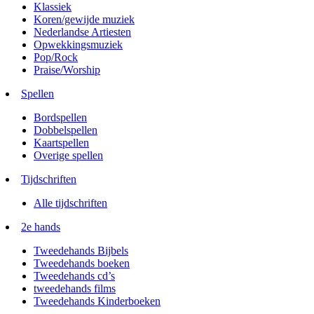
Klassiek
Koren/gewijde muziek
Nederlandse Artiesten
Opwekkingsmuziek
Pop/Rock
Praise/Worship
Spellen
Bordspellen
Dobbelspellen
Kaartspellen
Overige spellen
Tijdschriften
Alle tijdschriften
2e hands
Tweedehands Bijbels
Tweedehands boeken
Tweedehands cd’s
tweedehands films
Tweedehands Kinderboeken