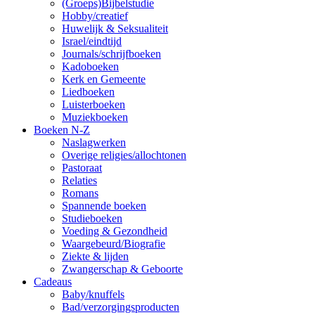
(Groeps)Bijbelstudie
Hobby/creatief
Huwelijk & Seksualiteit
Israel/eindtijd
Journals/schrijfboeken
Kadoboeken
Kerk en Gemeente
Liedboeken
Luisterboeken
Muziekboeken
Boeken N-Z
Naslagwerken
Overige religies/allochtonen
Pastoraat
Relaties
Romans
Spannende boeken
Studieboeken
Voeding & Gezondheid
Waargebeurd/Biografie
Ziekte & lijden
Zwangerschap & Geboorte
Cadeaus
Baby/knuffels
Bad/verzorgingsproducten