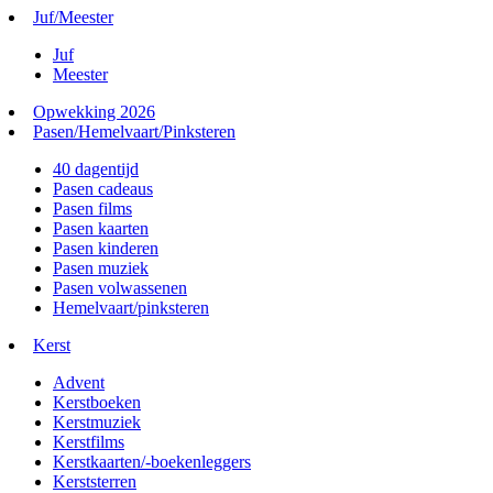
Juf/Meester
Juf
Meester
Opwekking 2026
Pasen/Hemelvaart/Pinksteren
40 dagentijd
Pasen cadeaus
Pasen films
Pasen kaarten
Pasen kinderen
Pasen muziek
Pasen volwassenen
Hemelvaart/pinksteren
Kerst
Advent
Kerstboeken
Kerstmuziek
Kerstfilms
Kerstkaarten/-boekenleggers
Kerststerren