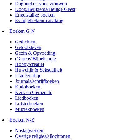
Dagboeken voor vrouwen
Doop/Belijdenis/Heilige Geest
Engelstalige boeken
Evangelie/kennismaking
Boeken G-N
Gedichten
Geloofsleven
Gezin & Opvoeding
(Groeps)Bijbelstudie
Hobby/creatief
Huwelijk & Seksualiteit
Israel/eindtijd
Journals/schrijfboeken
Kadoboeken
Kerk en Gemeente
Liedboeken
Luisterboeken
Muziekboeken
Boeken N-Z
Naslagwerken
Overige religies/allochtonen