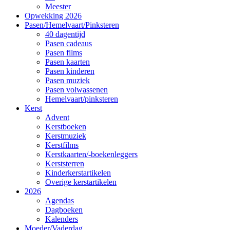
Meester
Opwekking 2026
Pasen/Hemelvaart/Pinksteren
40 dagentijd
Pasen cadeaus
Pasen films
Pasen kaarten
Pasen kinderen
Pasen muziek
Pasen volwassenen
Hemelvaart/pinksteren
Kerst
Advent
Kerstboeken
Kerstmuziek
Kerstfilms
Kerstkaarten/-boekenleggers
Kerststerren
Kinderkerstartikelen
Overige kerstartikelen
2026
Agendas
Dagboeken
Kalenders
Moeder/Vaderdag