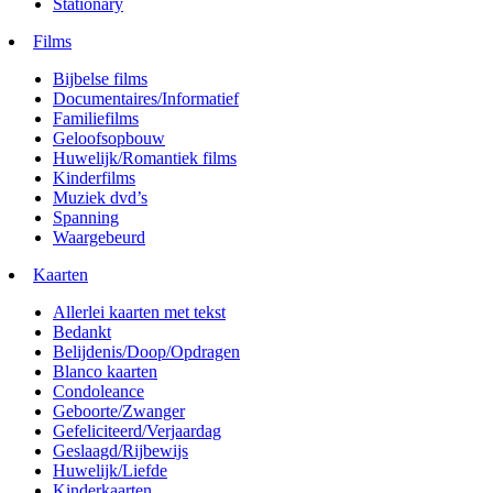
Stationary
Films
Bijbelse films
Documentaires/Informatief
Familiefilms
Geloofsopbouw
Huwelijk/Romantiek films
Kinderfilms
Muziek dvd’s
Spanning
Waargebeurd
Kaarten
Allerlei kaarten met tekst
Bedankt
Belijdenis/Doop/Opdragen
Blanco kaarten
Condoleance
Geboorte/Zwanger
Gefeliciteerd/Verjaardag
Geslaagd/Rijbewijs
Huwelijk/Liefde
Kinderkaarten