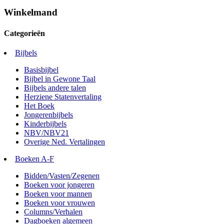
Winkelmand
Categorieën
Bijbels
Basisbijbel
Bijbel in Gewone Taal
Bijbels andere talen
Herziene Statenvertaling
Het Boek
Jongerenbijbels
Kinderbijbels
NBV/NBV21
Overige Ned. Vertalingen
Boeken A-F
Bidden/Vasten/Zegenen
Boeken voor jongeren
Boeken voor mannen
Boeken voor vrouwen
Columns/Verhalen
Dagboeken algemeen