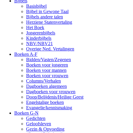
Bijbels
Basisbijbel
Bijbel in Gewone Taal
Bijbels andere talen
Herziene Statenvertaling
Het Boek
Jongerenbijbels
Kinderbijbels
NBV/NBV21
Overige Ned. Vertalingen
Boeken A-F
Bidden/Vasten/Zegenen
Boeken voor jongeren
Boeken voor mannen
Boeken voor vrouwen
Columns/Verhalen
Dagboeken algemeen
Dagboeken voor vrouwen
Doop/Belijdenis/Heilige Geest
Engelstalige boeken
Evangelie/kennismaking
Boeken G-N
Gedichten
Geloofsleven
Gezin & Opvoeding