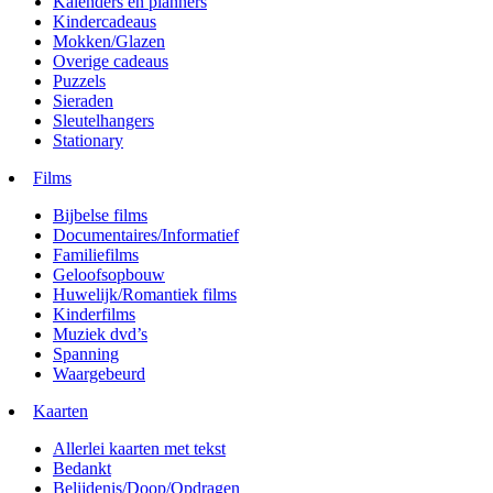
Kalenders en planners
Kindercadeaus
Mokken/Glazen
Overige cadeaus
Puzzels
Sieraden
Sleutelhangers
Stationary
Films
Bijbelse films
Documentaires/Informatief
Familiefilms
Geloofsopbouw
Huwelijk/Romantiek films
Kinderfilms
Muziek dvd’s
Spanning
Waargebeurd
Kaarten
Allerlei kaarten met tekst
Bedankt
Belijdenis/Doop/Opdragen