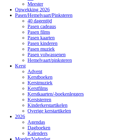
Meester
Opwekking 2026
Pasen/Hemelvaart/Pinksteren
40 dagentijd
Pasen cadeaus
Pasen films
Pasen kaarten
Pasen kinderen
Pasen muziek
Pasen volwassenen
Hemelvaart/pinksteren
Kerst
Advent
Kerstboeken
Kerstmuziek
Kerstfilms
Kerstkaarten/-boekenleggers
Kerststerren
Kinderkerstartikelen
Overige kerstartikelen
2026
Agendas
Dagboeken
Kalenders
Moeder/Vaderdag