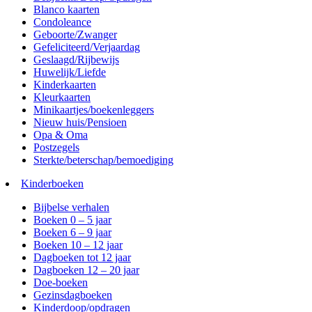
Blanco kaarten
Condoleance
Geboorte/Zwanger
Gefeliciteerd/Verjaardag
Geslaagd/Rijbewijs
Huwelijk/Liefde
Kinderkaarten
Kleurkaarten
Minikaartjes/boekenleggers
Nieuw huis/Pensioen
Opa & Oma
Postzegels
Sterkte/beterschap/bemoediging
Kinderboeken
Bijbelse verhalen
Boeken 0 – 5 jaar
Boeken 6 – 9 jaar
Boeken 10 – 12 jaar
Dagboeken tot 12 jaar
Dagboeken 12 – 20 jaar
Doe-boeken
Gezinsdagboeken
Kinderdoop/opdragen