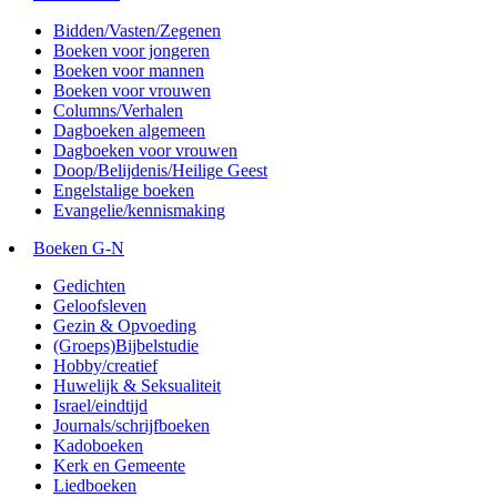
Bidden/Vasten/Zegenen
Boeken voor jongeren
Boeken voor mannen
Boeken voor vrouwen
Columns/Verhalen
Dagboeken algemeen
Dagboeken voor vrouwen
Doop/Belijdenis/Heilige Geest
Engelstalige boeken
Evangelie/kennismaking
Boeken G-N
Gedichten
Geloofsleven
Gezin & Opvoeding
(Groeps)Bijbelstudie
Hobby/creatief
Huwelijk & Seksualiteit
Israel/eindtijd
Journals/schrijfboeken
Kadoboeken
Kerk en Gemeente
Liedboeken