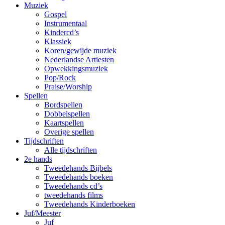
Muziek
Gospel
Instrumentaal
Kindercd’s
Klassiek
Koren/gewijde muziek
Nederlandse Artiesten
Opwekkingsmuziek
Pop/Rock
Praise/Worship
Spellen
Bordspellen
Dobbelspellen
Kaartspellen
Overige spellen
Tijdschriften
Alle tijdschriften
2e hands
Tweedehands Bijbels
Tweedehands boeken
Tweedehands cd’s
tweedehands films
Tweedehands Kinderboeken
Juf/Meester
Juf