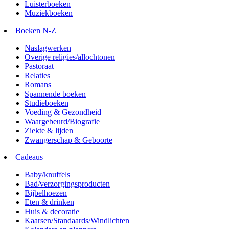
Luisterboeken
Muziekboeken
Boeken N-Z
Naslagwerken
Overige religies/allochtonen
Pastoraat
Relaties
Romans
Spannende boeken
Studieboeken
Voeding & Gezondheid
Waargebeurd/Biografie
Ziekte & lijden
Zwangerschap & Geboorte
Cadeaus
Baby/knuffels
Bad/verzorgingsproducten
Bijbelhoezen
Eten & drinken
Huis & decoratie
Kaarsen/Standaards/Windlichten