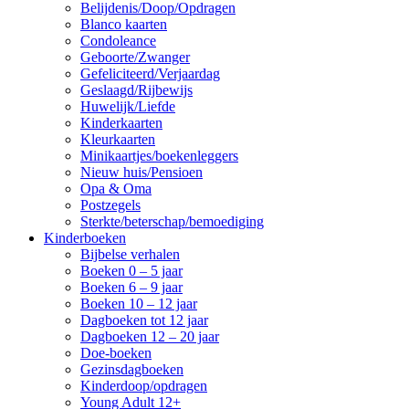
Belijdenis/Doop/Opdragen
Blanco kaarten
Condoleance
Geboorte/Zwanger
Gefeliciteerd/Verjaardag
Geslaagd/Rijbewijs
Huwelijk/Liefde
Kinderkaarten
Kleurkaarten
Minikaartjes/boekenleggers
Nieuw huis/Pensioen
Opa & Oma
Postzegels
Sterkte/beterschap/bemoediging
Kinderboeken
Bijbelse verhalen
Boeken 0 – 5 jaar
Boeken 6 – 9 jaar
Boeken 10 – 12 jaar
Dagboeken tot 12 jaar
Dagboeken 12 – 20 jaar
Doe-boeken
Gezinsdagboeken
Kinderdoop/opdragen
Young Adult 12+