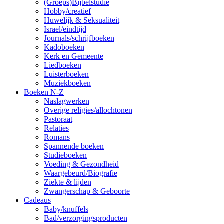
(Groeps)Bijbelstudie
Hobby/creatief
Huwelijk & Seksualiteit
Israel/eindtijd
Journals/schrijfboeken
Kadoboeken
Kerk en Gemeente
Liedboeken
Luisterboeken
Muziekboeken
Boeken N-Z
Naslagwerken
Overige religies/allochtonen
Pastoraat
Relaties
Romans
Spannende boeken
Studieboeken
Voeding & Gezondheid
Waargebeurd/Biografie
Ziekte & lijden
Zwangerschap & Geboorte
Cadeaus
Baby/knuffels
Bad/verzorgingsproducten