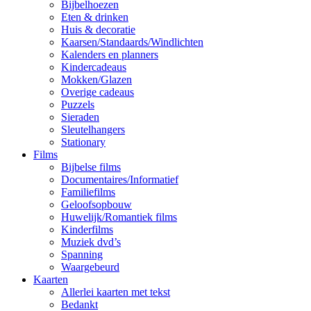
Bijbelhoezen
Eten & drinken
Huis & decoratie
Kaarsen/Standaards/Windlichten
Kalenders en planners
Kindercadeaus
Mokken/Glazen
Overige cadeaus
Puzzels
Sieraden
Sleutelhangers
Stationary
Films
Bijbelse films
Documentaires/Informatief
Familiefilms
Geloofsopbouw
Huwelijk/Romantiek films
Kinderfilms
Muziek dvd’s
Spanning
Waargebeurd
Kaarten
Allerlei kaarten met tekst
Bedankt