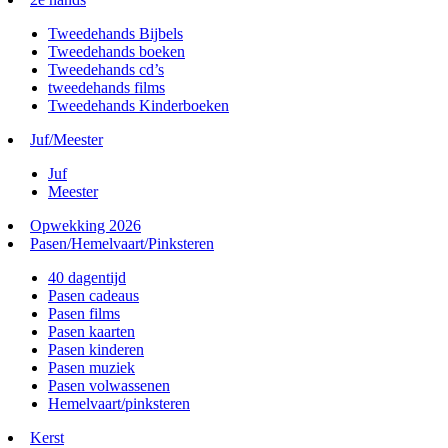
Tweedehands Bijbels
Tweedehands boeken
Tweedehands cd’s
tweedehands films
Tweedehands Kinderboeken
Juf/Meester
Juf
Meester
Opwekking 2026
Pasen/Hemelvaart/Pinksteren
40 dagentijd
Pasen cadeaus
Pasen films
Pasen kaarten
Pasen kinderen
Pasen muziek
Pasen volwassenen
Hemelvaart/pinksteren
Kerst