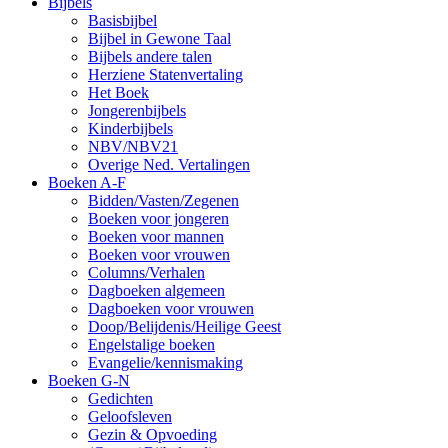
Bijbels
Basisbijbel
Bijbel in Gewone Taal
Bijbels andere talen
Herziene Statenvertaling
Het Boek
Jongerenbijbels
Kinderbijbels
NBV/NBV21
Overige Ned. Vertalingen
Boeken A-F
Bidden/Vasten/Zegenen
Boeken voor jongeren
Boeken voor mannen
Boeken voor vrouwen
Columns/Verhalen
Dagboeken algemeen
Dagboeken voor vrouwen
Doop/Belijdenis/Heilige Geest
Engelstalige boeken
Evangelie/kennismaking
Boeken G-N
Gedichten
Geloofsleven
Gezin & Opvoeding