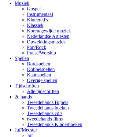
Muziek
Gospel
Instrumentaal
Kindercd’s
Klassiek
Koren/gewijde muziek
Nederlandse Artiesten
Opwekkingsmuziek
Pop/Rock
Praise/Worship
Spellen
Bordspellen
Dobbelspellen
Kaartspellen
Overige spellen
Tijdschriften
Alle tijdschriften
2e hands
Tweedehands Bijbels
Tweedehands boeken
Tweedehands cd’s
tweedehands films
Tweedehands Kinderboeken
Juf/Meester
Juf