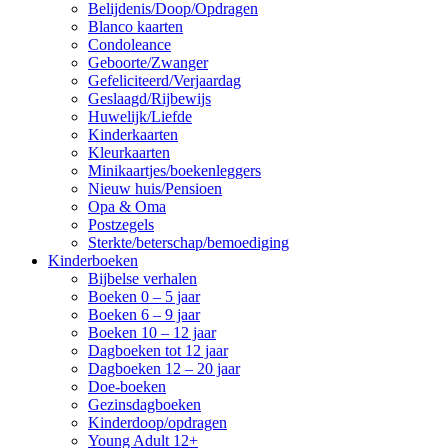
Belijdenis/Doop/Opdragen
Blanco kaarten
Condoleance
Geboorte/Zwanger
Gefeliciteerd/Verjaardag
Geslaagd/Rijbewijs
Huwelijk/Liefde
Kinderkaarten
Kleurkaarten
Minikaartjes/boekenleggers
Nieuw huis/Pensioen
Opa & Oma
Postzegels
Sterkte/beterschap/bemoediging
Kinderboeken
Bijbelse verhalen
Boeken 0 – 5 jaar
Boeken 6 – 9 jaar
Boeken 10 – 12 jaar
Dagboeken tot 12 jaar
Dagboeken 12 – 20 jaar
Doe-boeken
Gezinsdagboeken
Kinderdoop/opdragen
Young Adult 12+