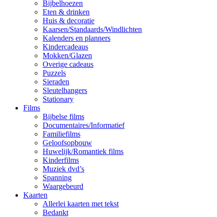
Bijbelhoezen
Eten & drinken
Huis & decoratie
Kaarsen/Standaards/Windlichten
Kalenders en planners
Kindercadeaus
Mokken/Glazen
Overige cadeaus
Puzzels
Sieraden
Sleutelhangers
Stationary
Films
Bijbelse films
Documentaires/Informatief
Familiefilms
Geloofsopbouw
Huwelijk/Romantiek films
Kinderfilms
Muziek dvd’s
Spanning
Waargebeurd
Kaarten
Allerlei kaarten met tekst
Bedankt