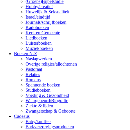
(Groeps)Bijbelstudie
Hobby/creatief
Huwelijk & Seksualiteit
Israel/eindtijd
Journals/schrijfboeken
Kadoboeken
Kerk en Gemeente
Liedboeken
Luisterboeken
Muziekboeken
Boeken N-Z
Naslagwerken
Overige religies/allochtonen
Pastoraat
Relaties
Romans
Spannende boeken
Studieboeken
Voeding & Gezondheid
Waargebeurd/Biografie
Ziekte & lijden
Zwangerschap & Geboorte
Cadeaus
Baby/knuffels
Bad/verzorgingsproducten