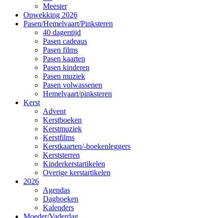
Meester
Opwekking 2026
Pasen/Hemelvaart/Pinksteren
40 dagentijd
Pasen cadeaus
Pasen films
Pasen kaarten
Pasen kinderen
Pasen muziek
Pasen volwassenen
Hemelvaart/pinksteren
Kerst
Advent
Kerstboeken
Kerstmuziek
Kerstfilms
Kerstkaarten/-boekenleggers
Kerststerren
Kinderkerstartikelen
Overige kerstartikelen
2026
Agendas
Dagboeken
Kalenders
Moeder/Vaderdag