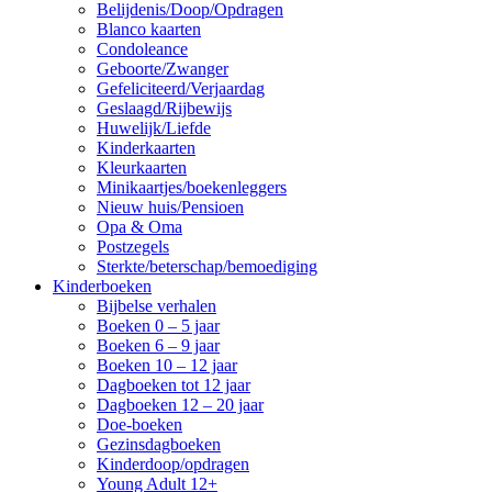
Belijdenis/Doop/Opdragen
Blanco kaarten
Condoleance
Geboorte/Zwanger
Gefeliciteerd/Verjaardag
Geslaagd/Rijbewijs
Huwelijk/Liefde
Kinderkaarten
Kleurkaarten
Minikaartjes/boekenleggers
Nieuw huis/Pensioen
Opa & Oma
Postzegels
Sterkte/beterschap/bemoediging
Kinderboeken
Bijbelse verhalen
Boeken 0 – 5 jaar
Boeken 6 – 9 jaar
Boeken 10 – 12 jaar
Dagboeken tot 12 jaar
Dagboeken 12 – 20 jaar
Doe-boeken
Gezinsdagboeken
Kinderdoop/opdragen
Young Adult 12+