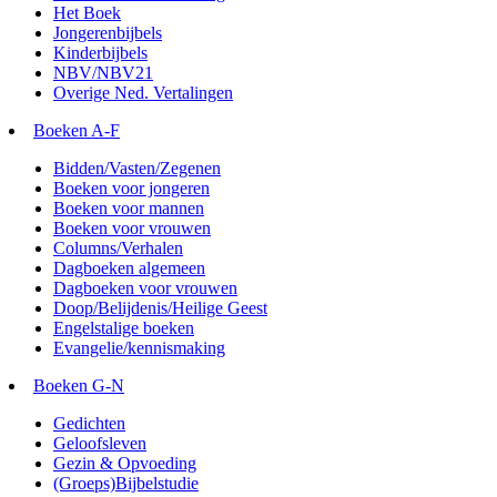
Het Boek
Jongerenbijbels
Kinderbijbels
NBV/NBV21
Overige Ned. Vertalingen
Boeken A-F
Bidden/Vasten/Zegenen
Boeken voor jongeren
Boeken voor mannen
Boeken voor vrouwen
Columns/Verhalen
Dagboeken algemeen
Dagboeken voor vrouwen
Doop/Belijdenis/Heilige Geest
Engelstalige boeken
Evangelie/kennismaking
Boeken G-N
Gedichten
Geloofsleven
Gezin & Opvoeding
(Groeps)Bijbelstudie