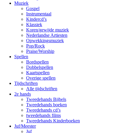
Muziek
Gospel
Instrumentaal
Kindercd’s
Klassiek
Koren/gewijde muziek
Nederlandse Artiesten
Opwekkingsmuziek
Pop/Rock
Praise/Worship
Spellen
Bordspellen
Dobbelspellen
Kaartspellen
Overige spellen
Tijdschriften
Alle tijdschriften
2e hands
Tweedehands Bijbels
Tweedehands boeken
Tweedehands cd’s
tweedehands films
Tweedehands Kinderboeken
Juf/Meester
Juf