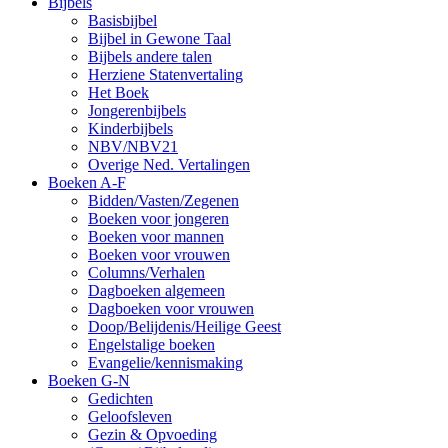
Bijbels
Basisbijbel
Bijbel in Gewone Taal
Bijbels andere talen
Herziene Statenvertaling
Het Boek
Jongerenbijbels
Kinderbijbels
NBV/NBV21
Overige Ned. Vertalingen
Boeken A-F
Bidden/Vasten/Zegenen
Boeken voor jongeren
Boeken voor mannen
Boeken voor vrouwen
Columns/Verhalen
Dagboeken algemeen
Dagboeken voor vrouwen
Doop/Belijdenis/Heilige Geest
Engelstalige boeken
Evangelie/kennismaking
Boeken G-N
Gedichten
Geloofsleven
Gezin & Opvoeding