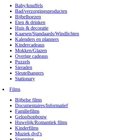
Baby/knuffels
Bad/verzorgingsproducten
Bijbelhoezen
Eten & drinken
Huis & decoratie
Kaarsen/Standaards/Windlichten
Kalenders en planners
Kindercadeaus
Mokken/Glazen
Overige cadeaus
Puzzels
Sieraden
Sleutelhangers
Stationary
Films
Bijbelse films
Documentaires/Informatief
Familiefilms
Geloofsopbouw
Huwelijk/Romantiek films
Kinderfilms
Muziek dvd’s
Spanning