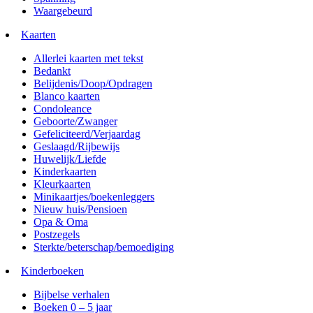
Waargebeurd
Kaarten
Allerlei kaarten met tekst
Bedankt
Belijdenis/Doop/Opdragen
Blanco kaarten
Condoleance
Geboorte/Zwanger
Gefeliciteerd/Verjaardag
Geslaagd/Rijbewijs
Huwelijk/Liefde
Kinderkaarten
Kleurkaarten
Minikaartjes/boekenleggers
Nieuw huis/Pensioen
Opa & Oma
Postzegels
Sterkte/beterschap/bemoediging
Kinderboeken
Bijbelse verhalen
Boeken 0 – 5 jaar