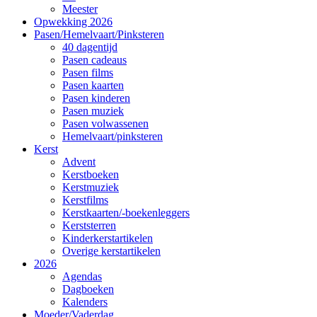
Meester
Opwekking 2026
Pasen/Hemelvaart/Pinksteren
40 dagentijd
Pasen cadeaus
Pasen films
Pasen kaarten
Pasen kinderen
Pasen muziek
Pasen volwassenen
Hemelvaart/pinksteren
Kerst
Advent
Kerstboeken
Kerstmuziek
Kerstfilms
Kerstkaarten/-boekenleggers
Kerststerren
Kinderkerstartikelen
Overige kerstartikelen
2026
Agendas
Dagboeken
Kalenders
Moeder/Vaderdag