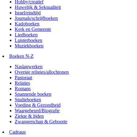
Hobby/creatief
Huwelijk & Seksualiteit
Israel/eindtijd
Journals/schrijfboeken
Kadoboeken
Kerk en Gemeente
Liedboeken
Luisterboeken
Muziekboeken
Boeken N-Z
Naslagwerken
Overige religies/allochtonen
Pastoraat
Relaties
Romans
Spannende boeken
Studieboeken
Voeding & Gezondheid
Waargebeurd/Biografie
Ziekte & lijden
Zwangerschap & Geboorte
Cadeaus