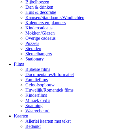
Bijbelhoezen
Eten & drinken
Huis & decoratie
Kaarsen/Standaards/Windlichten
Kalenders en planners
Kindercadeaus
Mokken/Glazen
Overige cadeaus
Puzzels
Sieraden
Sleutelhangers
Stationary
Films
Bijbelse films
Documentaires/Informatief
Familiefilms
Geloofsopbouw
Huwelijk/Romantiek films
Kinderfilms
Muziek dvd’s
Spanning
Waargebeurd
Kaarten
Allerlei kaarten met tekst
Bedankt