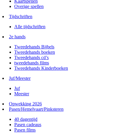
Kaartspellen
Overige spellen
Tijdschriften
Alle tijdschriften
2e hands
Tweedehands Bijbels
Tweedehands boeken
Tweedehands cd’s
tweedehands films
Tweedehands Kinderboeken
Juf/Meester
Juf
Meester
Opwekking 2026
Pasen/Hemelvaart/Pinksteren
40 dagentijd
Pasen cadeaus
Pasen films