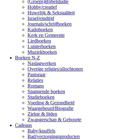
(Groeps)Bijbelstudie
Hobby/creatief
Huwelijk & Seksualiteit
Israel/eindtijd
Journals/schrijfboeken
Kadoboeken
Kerk en Gemeente
Liedboeken
Luisterboeken
Muziekboeken
Boeken N-Z
Naslagwerken
Overige religies/allochtonen
Pastoraat
Relaties
Romans
Spannende boeken
Studieboeken
Voeding & Gezondheid
Waargebeurd/Biografie
Ziekte & lijden
Zwangerschap & Geboorte
Cadeaus
Baby/knuffels
Bad/verzorgingsproducten