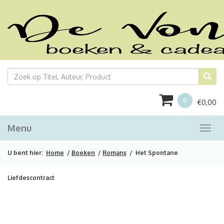
0
€
0,00
Menu
Togg
navi
U bent hier:
Home
/
Boeken
/
Romans
/ Het Spontane
Liefdescontract