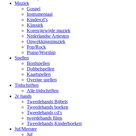
Muziek
Gospel
Instrumentaal
Kindercd’s
Klassiek
Koren/gewijde muziek
Nederlandse Artiesten
Opwekkingsmuziek
Pop/Rock
Praise/Worship
Spellen
Bordspellen
Dobbelspellen
Kaartspellen
Overige spellen
Tijdschriften
Alle tijdschriften
2e hands
Tweedehands Bijbels
Tweedehands boeken
Tweedehands cd’s
tweedehands films
Tweedehands Kinderboeken
Juf/Meester
Juf