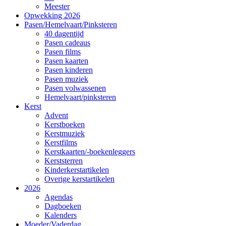
Meester
Opwekking 2026
Pasen/Hemelvaart/Pinksteren
40 dagentijd
Pasen cadeaus
Pasen films
Pasen kaarten
Pasen kinderen
Pasen muziek
Pasen volwassenen
Hemelvaart/pinksteren
Kerst
Advent
Kerstboeken
Kerstmuziek
Kerstfilms
Kerstkaarten/-boekenleggers
Kerststerren
Kinderkerstartikelen
Overige kerstartikelen
2026
Agendas
Dagboeken
Kalenders
Moeder/Vaderdag