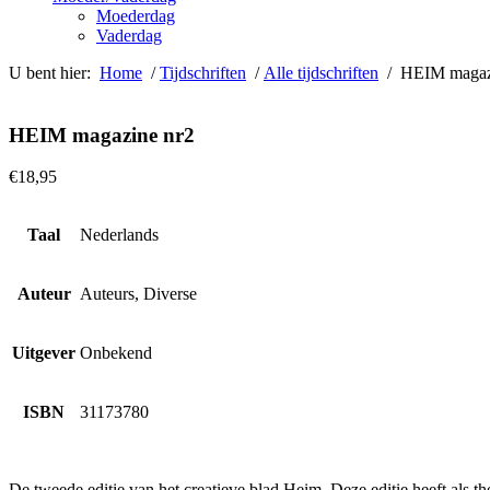
Moederdag
Vaderdag
U bent hier:
Home
/
Tijdschriften
/
Alle tijdschriften
/ HEIM magaz
HEIM magazine nr2
€
18,95
Taal
Nederlands
Auteur
Auteurs, Diverse
Uitgever
Onbekend
ISBN
31173780
De tweede editie van het creatieve blad Heim. Deze editie heeft als t