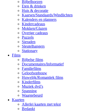
Bijbelhoezen
Eten & drinken
Huis & decoratie
Kaarsen/Standaards/Windlichten
Kalenders en planners
Kindercadeaus
Mokken/Glazen
Overige cadeaus
Puzzels
Sieraden
Sleutelhangers
Stationary
Films
Bijbelse films
Documentaires/Informatief
Familiefilms
Geloofsopbouw
Huwelijk/Romantiek films
Kinderfilms
Muziek dvd’s
Spanning
Waargebeurd
Kaarten
Allerlei kaarten met tekst
Bedankt