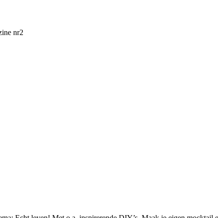
ine nr2
hema: Echt leven! Met o.a. inspirerende DIY’s, Maak je eigen mocktail 