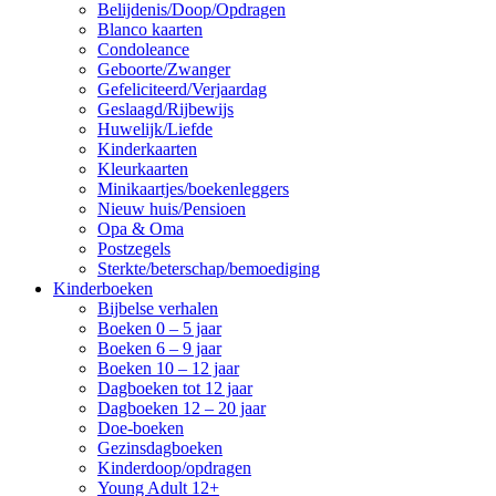
Belijdenis/Doop/Opdragen
Blanco kaarten
Condoleance
Geboorte/Zwanger
Gefeliciteerd/Verjaardag
Geslaagd/Rijbewijs
Huwelijk/Liefde
Kinderkaarten
Kleurkaarten
Minikaartjes/boekenleggers
Nieuw huis/Pensioen
Opa & Oma
Postzegels
Sterkte/beterschap/bemoediging
Kinderboeken
Bijbelse verhalen
Boeken 0 – 5 jaar
Boeken 6 – 9 jaar
Boeken 10 – 12 jaar
Dagboeken tot 12 jaar
Dagboeken 12 – 20 jaar
Doe-boeken
Gezinsdagboeken
Kinderdoop/opdragen
Young Adult 12+