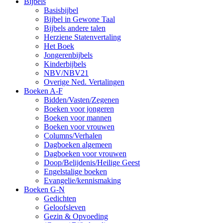
Bijbels
Basisbijbel
Bijbel in Gewone Taal
Bijbels andere talen
Herziene Statenvertaling
Het Boek
Jongerenbijbels
Kinderbijbels
NBV/NBV21
Overige Ned. Vertalingen
Boeken A-F
Bidden/Vasten/Zegenen
Boeken voor jongeren
Boeken voor mannen
Boeken voor vrouwen
Columns/Verhalen
Dagboeken algemeen
Dagboeken voor vrouwen
Doop/Belijdenis/Heilige Geest
Engelstalige boeken
Evangelie/kennismaking
Boeken G-N
Gedichten
Geloofsleven
Gezin & Opvoeding