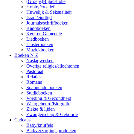
(Groeps)Bijbelstudie
Hobby/creatief
Huwelijk & Seksualiteit
Israel/eindtijd
Journals/schrijfboeken
Kadoboeken
Kerk en Gemeente
Liedboeken
Luisterboeken
Muziekboeken
Boeken N-Z
Naslagwerken
Overige religies/allochtonen
Pastoraat
Relaties
Romans
Spannende boeken
Studieboeken
Voeding & Gezondheid
Waargebeurd/Biografie
Ziekte & lijden
Zwangerschap & Geboorte
Cadeaus
Baby/knuffels
Bad/verzorgingsproducten