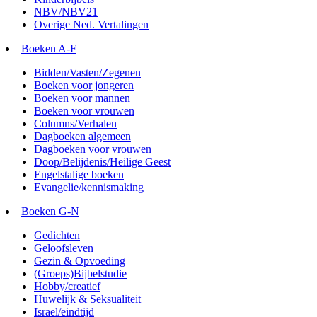
NBV/NBV21
Overige Ned. Vertalingen
Boeken A-F
Bidden/Vasten/Zegenen
Boeken voor jongeren
Boeken voor mannen
Boeken voor vrouwen
Columns/Verhalen
Dagboeken algemeen
Dagboeken voor vrouwen
Doop/Belijdenis/Heilige Geest
Engelstalige boeken
Evangelie/kennismaking
Boeken G-N
Gedichten
Geloofsleven
Gezin & Opvoeding
(Groeps)Bijbelstudie
Hobby/creatief
Huwelijk & Seksualiteit
Israel/eindtijd