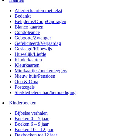
Kaarten
Allerlei kaarten met tekst
Bedankt
Belijdenis/Doop/Opdragen
Blanco kaarten
Condoleance
Geboorte/Zwanger
Gefeliciteerd/Verjaardag
Geslaagd/Rijbewijs
Huwelijk/Liefde
Kinderkaarten
Kleurkaarten
Minikaartjes/boekenleggers
Nieuw huis/Pensioen
Opa & Oma
Postzegels
Sterkte/beterschap/bemoediging
Kinderboeken
Bijbelse verhalen
Boeken 0 – 5 jaar
Boeken 6 – 9 jaar
Boeken 10 – 12 jaar
Dagboeken tot 12 jaar