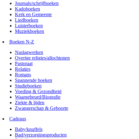
Journals/schrijfboeken
Kadoboeken
Kerk en Gemeente
Liedboeken
Luisterboeken
Muziekboeken
Boeken N-Z
Naslagwerken
Overige religies/allochtonen
Pastoraat
Relaties
Romans
Spannende boeken
Studieboeken
Voeding & Gezondheid
Waargebeurd/Biografie
Ziekte & lijden
Zwangerschap & Geboorte
Cadeaus
Baby/knuffels
Bad/verzorgingsproducten