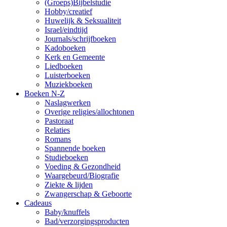
(Groeps)Bijbelstudie
Hobby/creatief
Huwelijk & Seksualiteit
Israel/eindtijd
Journals/schrijfboeken
Kadoboeken
Kerk en Gemeente
Liedboeken
Luisterboeken
Muziekboeken
Boeken N-Z
Naslagwerken
Overige religies/allochtonen
Pastoraat
Relaties
Romans
Spannende boeken
Studieboeken
Voeding & Gezondheid
Waargebeurd/Biografie
Ziekte & lijden
Zwangerschap & Geboorte
Cadeaus
Baby/knuffels
Bad/verzorgingsproducten