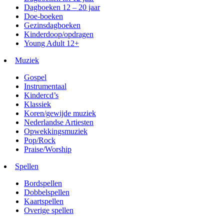
Dagboeken 12 – 20 jaar
Doe-boeken
Gezinsdagboeken
Kinderdoop/opdragen
Young Adult 12+
Muziek
Gospel
Instrumentaal
Kindercd’s
Klassiek
Koren/gewijde muziek
Nederlandse Artiesten
Opwekkingsmuziek
Pop/Rock
Praise/Worship
Spellen
Bordspellen
Dobbelspellen
Kaartspellen
Overige spellen