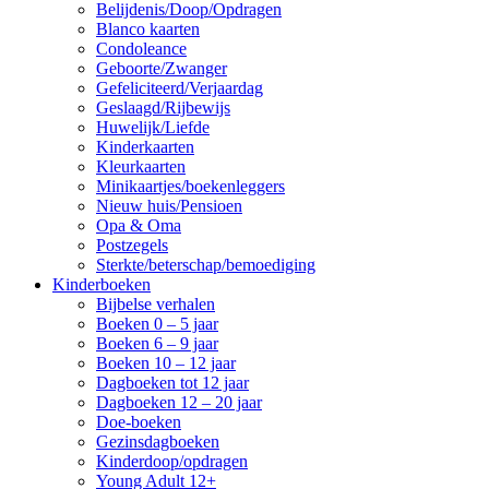
Belijdenis/Doop/Opdragen
Blanco kaarten
Condoleance
Geboorte/Zwanger
Gefeliciteerd/Verjaardag
Geslaagd/Rijbewijs
Huwelijk/Liefde
Kinderkaarten
Kleurkaarten
Minikaartjes/boekenleggers
Nieuw huis/Pensioen
Opa & Oma
Postzegels
Sterkte/beterschap/bemoediging
Kinderboeken
Bijbelse verhalen
Boeken 0 – 5 jaar
Boeken 6 – 9 jaar
Boeken 10 – 12 jaar
Dagboeken tot 12 jaar
Dagboeken 12 – 20 jaar
Doe-boeken
Gezinsdagboeken
Kinderdoop/opdragen
Young Adult 12+