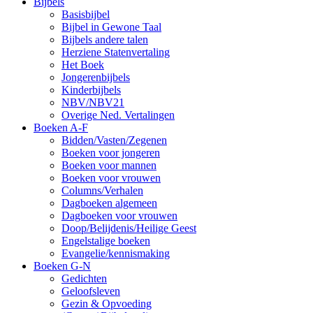
Bijbels
Basisbijbel
Bijbel in Gewone Taal
Bijbels andere talen
Herziene Statenvertaling
Het Boek
Jongerenbijbels
Kinderbijbels
NBV/NBV21
Overige Ned. Vertalingen
Boeken A-F
Bidden/Vasten/Zegenen
Boeken voor jongeren
Boeken voor mannen
Boeken voor vrouwen
Columns/Verhalen
Dagboeken algemeen
Dagboeken voor vrouwen
Doop/Belijdenis/Heilige Geest
Engelstalige boeken
Evangelie/kennismaking
Boeken G-N
Gedichten
Geloofsleven
Gezin & Opvoeding