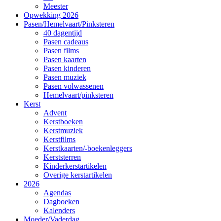
Meester
Opwekking 2026
Pasen/Hemelvaart/Pinksteren
40 dagentijd
Pasen cadeaus
Pasen films
Pasen kaarten
Pasen kinderen
Pasen muziek
Pasen volwassenen
Hemelvaart/pinksteren
Kerst
Advent
Kerstboeken
Kerstmuziek
Kerstfilms
Kerstkaarten/-boekenleggers
Kerststerren
Kinderkerstartikelen
Overige kerstartikelen
2026
Agendas
Dagboeken
Kalenders
Moeder/Vaderdag