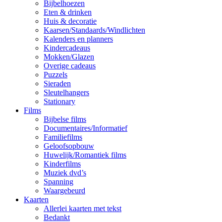
Bijbelhoezen
Eten & drinken
Huis & decoratie
Kaarsen/Standaards/Windlichten
Kalenders en planners
Kindercadeaus
Mokken/Glazen
Overige cadeaus
Puzzels
Sieraden
Sleutelhangers
Stationary
Films
Bijbelse films
Documentaires/Informatief
Familiefilms
Geloofsopbouw
Huwelijk/Romantiek films
Kinderfilms
Muziek dvd’s
Spanning
Waargebeurd
Kaarten
Allerlei kaarten met tekst
Bedankt