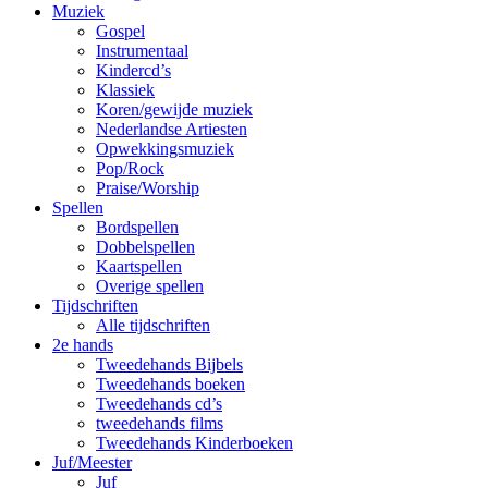
Muziek
Gospel
Instrumentaal
Kindercd’s
Klassiek
Koren/gewijde muziek
Nederlandse Artiesten
Opwekkingsmuziek
Pop/Rock
Praise/Worship
Spellen
Bordspellen
Dobbelspellen
Kaartspellen
Overige spellen
Tijdschriften
Alle tijdschriften
2e hands
Tweedehands Bijbels
Tweedehands boeken
Tweedehands cd’s
tweedehands films
Tweedehands Kinderboeken
Juf/Meester
Juf