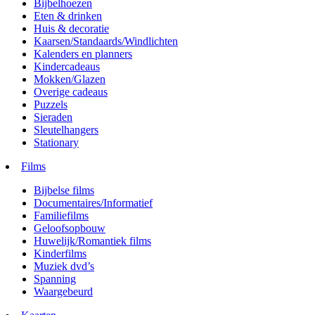
Bijbelhoezen
Eten & drinken
Huis & decoratie
Kaarsen/Standaards/Windlichten
Kalenders en planners
Kindercadeaus
Mokken/Glazen
Overige cadeaus
Puzzels
Sieraden
Sleutelhangers
Stationary
Films
Bijbelse films
Documentaires/Informatief
Familiefilms
Geloofsopbouw
Huwelijk/Romantiek films
Kinderfilms
Muziek dvd’s
Spanning
Waargebeurd