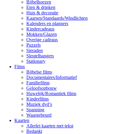
Bijbelhoezen
Eten & drinken
Huis & decoratie
Kaarsen/Standaards/Windlichten
Kalenders en planners
Kindercadeaus
Mokken/Glazen
Overige cadeaus
Puzzels
Sieraden
Sleutelhangers
Stationary
Films
Bijbelse films
Documentaires/Informatief
Familiefilms
Geloofsopbouw
Huwelijk/Romantiek films
Kinderfilms
Muziek dvd’s
Spanning
Waargebeurd
Kaarten
Allerlei kaarten met tekst
Bedankt