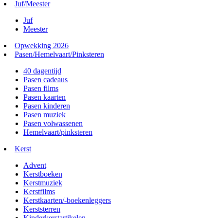
Juf/Meester
Juf
Meester
Opwekking 2026
Pasen/Hemelvaart/Pinksteren
40 dagentijd
Pasen cadeaus
Pasen films
Pasen kaarten
Pasen kinderen
Pasen muziek
Pasen volwassenen
Hemelvaart/pinksteren
Kerst
Advent
Kerstboeken
Kerstmuziek
Kerstfilms
Kerstkaarten/-boekenleggers
Kerststerren
Kinderkerstartikelen