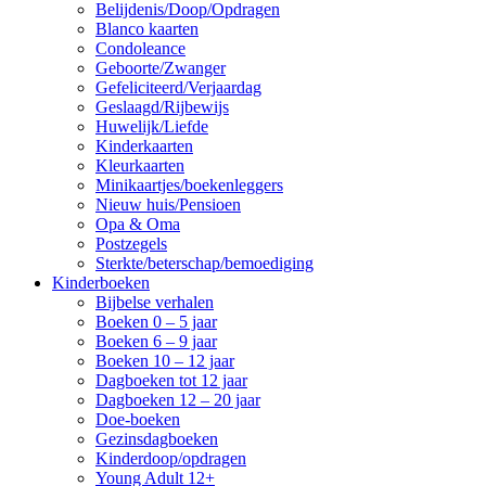
Belijdenis/Doop/Opdragen
Blanco kaarten
Condoleance
Geboorte/Zwanger
Gefeliciteerd/Verjaardag
Geslaagd/Rijbewijs
Huwelijk/Liefde
Kinderkaarten
Kleurkaarten
Minikaartjes/boekenleggers
Nieuw huis/Pensioen
Opa & Oma
Postzegels
Sterkte/beterschap/bemoediging
Kinderboeken
Bijbelse verhalen
Boeken 0 – 5 jaar
Boeken 6 – 9 jaar
Boeken 10 – 12 jaar
Dagboeken tot 12 jaar
Dagboeken 12 – 20 jaar
Doe-boeken
Gezinsdagboeken
Kinderdoop/opdragen
Young Adult 12+