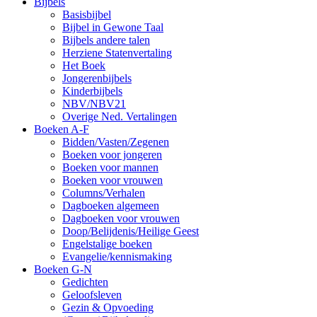
Bijbels
Basisbijbel
Bijbel in Gewone Taal
Bijbels andere talen
Herziene Statenvertaling
Het Boek
Jongerenbijbels
Kinderbijbels
NBV/NBV21
Overige Ned. Vertalingen
Boeken A-F
Bidden/Vasten/Zegenen
Boeken voor jongeren
Boeken voor mannen
Boeken voor vrouwen
Columns/Verhalen
Dagboeken algemeen
Dagboeken voor vrouwen
Doop/Belijdenis/Heilige Geest
Engelstalige boeken
Evangelie/kennismaking
Boeken G-N
Gedichten
Geloofsleven
Gezin & Opvoeding