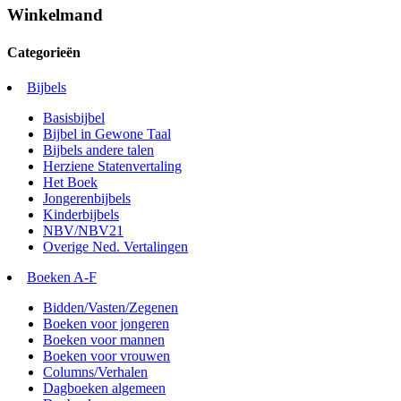
Winkelmand
Categorieën
Bijbels
Basisbijbel
Bijbel in Gewone Taal
Bijbels andere talen
Herziene Statenvertaling
Het Boek
Jongerenbijbels
Kinderbijbels
NBV/NBV21
Overige Ned. Vertalingen
Boeken A-F
Bidden/Vasten/Zegenen
Boeken voor jongeren
Boeken voor mannen
Boeken voor vrouwen
Columns/Verhalen
Dagboeken algemeen