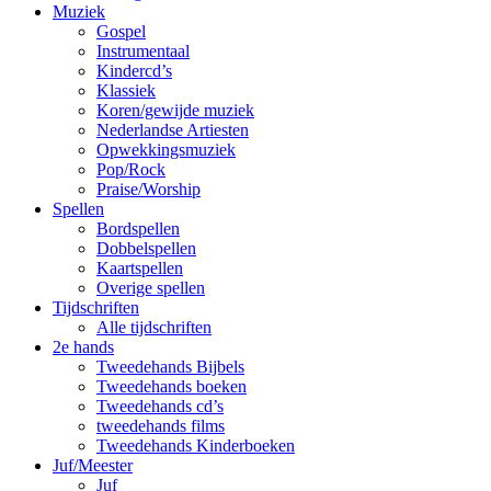
Muziek
Gospel
Instrumentaal
Kindercd’s
Klassiek
Koren/gewijde muziek
Nederlandse Artiesten
Opwekkingsmuziek
Pop/Rock
Praise/Worship
Spellen
Bordspellen
Dobbelspellen
Kaartspellen
Overige spellen
Tijdschriften
Alle tijdschriften
2e hands
Tweedehands Bijbels
Tweedehands boeken
Tweedehands cd’s
tweedehands films
Tweedehands Kinderboeken
Juf/Meester
Juf