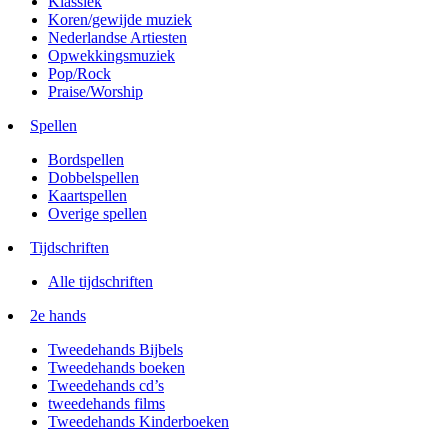
Klassiek
Koren/gewijde muziek
Nederlandse Artiesten
Opwekkingsmuziek
Pop/Rock
Praise/Worship
Spellen
Bordspellen
Dobbelspellen
Kaartspellen
Overige spellen
Tijdschriften
Alle tijdschriften
2e hands
Tweedehands Bijbels
Tweedehands boeken
Tweedehands cd’s
tweedehands films
Tweedehands Kinderboeken