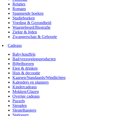
Relaties
Romans
Spannende boeken
Studieboeken
Voeding & Gezondheid
Waargebeurd/Biografie
Ziekte & lijden
Zwangerschap & Geboorte
Cadeaus
Baby/knuffels
Bad/verzorgingsproducten
Bijbelhoezen
Eten & drinken
Huis & decoratie
Kaarsen/Standaards/Windlichten
Kalenders en planners
Kindercadeaus
Mokken/Glazen
Overige cadeaus
Puzzels
Sieraden
Sleutelhangers
Stationary