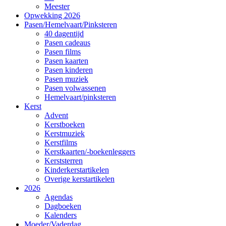
Meester
Opwekking 2026
Pasen/Hemelvaart/Pinksteren
40 dagentijd
Pasen cadeaus
Pasen films
Pasen kaarten
Pasen kinderen
Pasen muziek
Pasen volwassenen
Hemelvaart/pinksteren
Kerst
Advent
Kerstboeken
Kerstmuziek
Kerstfilms
Kerstkaarten/-boekenleggers
Kerststerren
Kinderkerstartikelen
Overige kerstartikelen
2026
Agendas
Dagboeken
Kalenders
Moeder/Vaderdag