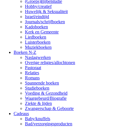
(Groeps)Bijbelstudie
Hobby/creatief
Huwelijk & Seksualiteit
Israel/eindtijd
Journals/schrijfboeken
Kadoboeken
Kerk en Gemeente
Liedboeken
Luisterboeken
Muziekboeken
Boeken N-Z
Naslagwerken
Overige religies/allochtonen
Pastoraat
Relaties
Romans
Spannende boeken
Studieboeken
Voeding & Gezondheid
Waargebeurd/Biografie
Ziekte & lijden
Zwangerschap & Geboorte
Cadeaus
Baby/knuffels
Bad/verzorgingsproducten