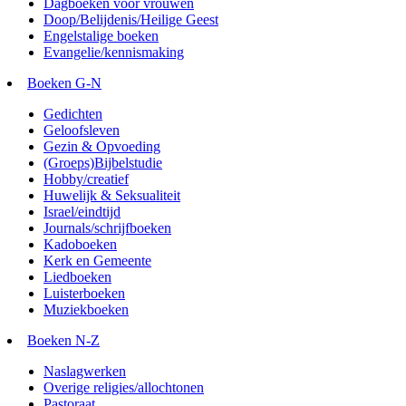
Dagboeken voor vrouwen
Doop/Belijdenis/Heilige Geest
Engelstalige boeken
Evangelie/kennismaking
Boeken G-N
Gedichten
Geloofsleven
Gezin & Opvoeding
(Groeps)Bijbelstudie
Hobby/creatief
Huwelijk & Seksualiteit
Israel/eindtijd
Journals/schrijfboeken
Kadoboeken
Kerk en Gemeente
Liedboeken
Luisterboeken
Muziekboeken
Boeken N-Z
Naslagwerken
Overige religies/allochtonen
Pastoraat