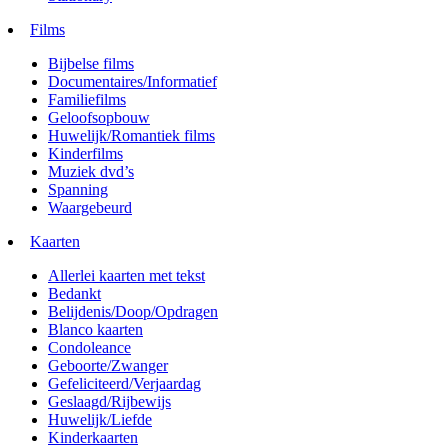
Films
Bijbelse films
Documentaires/Informatief
Familiefilms
Geloofsopbouw
Huwelijk/Romantiek films
Kinderfilms
Muziek dvd’s
Spanning
Waargebeurd
Kaarten
Allerlei kaarten met tekst
Bedankt
Belijdenis/Doop/Opdragen
Blanco kaarten
Condoleance
Geboorte/Zwanger
Gefeliciteerd/Verjaardag
Geslaagd/Rijbewijs
Huwelijk/Liefde
Kinderkaarten