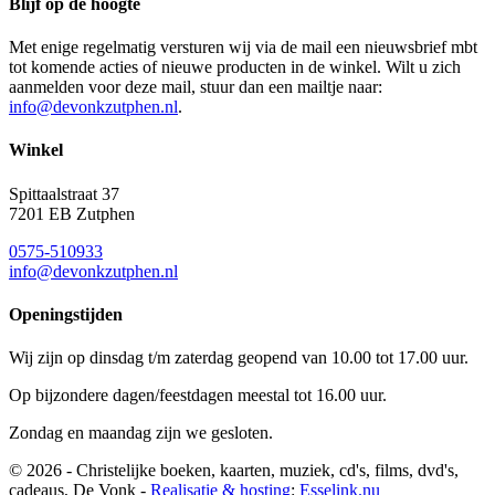
Blijf op de hoogte
Met enige regelmatig versturen wij via de mail een nieuwsbrief mbt
tot komende acties of nieuwe producten in de winkel. Wilt u zich
aanmelden voor deze mail, stuur dan een mailtje naar:
info@devonkzutphen.nl
.
Winkel
Spittaalstraat 37
7201 EB Zutphen
0575-510933
info@devonkzutphen.nl
Openingstijden
Wij zijn op dinsdag t/m zaterdag geopend van 10.00 tot 17.00 uur.
Op bijzondere dagen/feestdagen meestal tot 16.00 uur.
Zondag en maandag zijn we gesloten.
© 2026 - Christelijke boeken, kaarten, muziek, cd's, films, dvd's,
cadeaus, De Vonk -
Realisatie & hosting
:
Esselink.nu