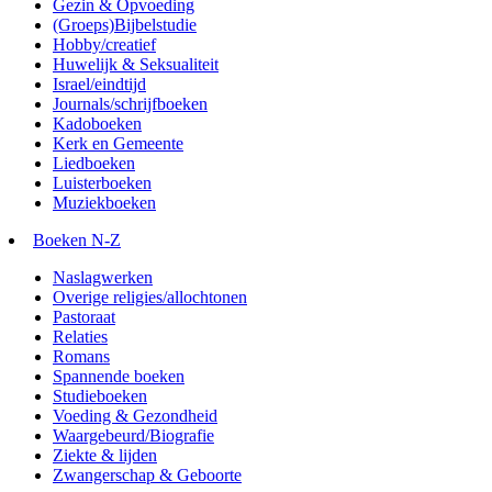
Gezin & Opvoeding
(Groeps)Bijbelstudie
Hobby/creatief
Huwelijk & Seksualiteit
Israel/eindtijd
Journals/schrijfboeken
Kadoboeken
Kerk en Gemeente
Liedboeken
Luisterboeken
Muziekboeken
Boeken N-Z
Naslagwerken
Overige religies/allochtonen
Pastoraat
Relaties
Romans
Spannende boeken
Studieboeken
Voeding & Gezondheid
Waargebeurd/Biografie
Ziekte & lijden
Zwangerschap & Geboorte