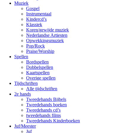
Muziek
Gospel
Instrumentaal
Kindercd’s
Klassiek
Koren/gewijde muziek
Nederlandse Artiesten
Opwekkingsmuziek
Pop/Rock
Praise/Worship
Spellen
Bordspellen
Dobbelspellen
Kaartspellen
Overige spellen
Tijdschriften
Alle tijdschriften
2e hands
Tweedehands Bijbels
Tweedehands boeken
Tweedehands cd’s
tweedehands films
Tweedehands Kinderboeken
Juf/Meester
Juf