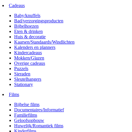
Cadeaus
Baby/knuffels
Bad/verzorgingsproducten
Bijbelhoezen
Eten & drinken
Huis & decoratie
Kaarsen/Standaards/Windlichten
Kalenders en planners
Kindercadeaus
Mokken/Glazen
Overige cadeaus
Puzzels
Sieraden
Sleutelhangers
Stationary
Films
Bijbelse films
Documentaires/Informatief
Familiefilms
Geloofsopbouw
Huwelijk/Romantiek films
Kinderfilms