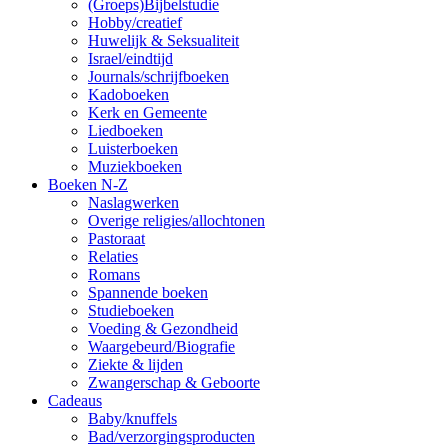
(Groeps)Bijbelstudie
Hobby/creatief
Huwelijk & Seksualiteit
Israel/eindtijd
Journals/schrijfboeken
Kadoboeken
Kerk en Gemeente
Liedboeken
Luisterboeken
Muziekboeken
Boeken N-Z
Naslagwerken
Overige religies/allochtonen
Pastoraat
Relaties
Romans
Spannende boeken
Studieboeken
Voeding & Gezondheid
Waargebeurd/Biografie
Ziekte & lijden
Zwangerschap & Geboorte
Cadeaus
Baby/knuffels
Bad/verzorgingsproducten