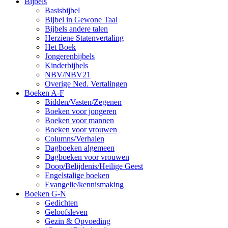
Bijbels
Basisbijbel
Bijbel in Gewone Taal
Bijbels andere talen
Herziene Statenvertaling
Het Boek
Jongerenbijbels
Kinderbijbels
NBV/NBV21
Overige Ned. Vertalingen
Boeken A-F
Bidden/Vasten/Zegenen
Boeken voor jongeren
Boeken voor mannen
Boeken voor vrouwen
Columns/Verhalen
Dagboeken algemeen
Dagboeken voor vrouwen
Doop/Belijdenis/Heilige Geest
Engelstalige boeken
Evangelie/kennismaking
Boeken G-N
Gedichten
Geloofsleven
Gezin & Opvoeding