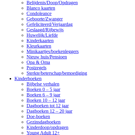
Belijdenis/Doop/Opdragen
Blanco kaarten
Condoleance
Geboorte/Zwanger
Gefeliciteerd/Verjaardag
Geslaagd/Rijbewijs
Huwelijk/Liefde
Kinderkaarten
Kleurkaarten
Minikaartjes/boekenleggers
Nieuw huis/Pensioen
Opa & Oma
Postzegels
Sterkte/beterschap/bemoediging
Kinderboeken
Bijbelse verhalen
Boeken 0 – 5 jaar
Boeken 6 – 9 jaar
Boeken 10 – 12 jaar
Dagboeken tot 12 jaar
Dagboeken 12 – 20 jaar
Doe-boeken
Gezinsdagboeken
Kinderdoop/opdragen
Young Adult 12+