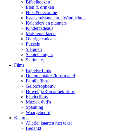
Bijbelhoezen
Eten & drinken
Huis & decoratie
Kaarsen/Standaards/Windlichten
Kalenders en planners
Kindercadeaus
Mokken/Glazen
Overige cadeaus
Puzzels
Sieraden
Sleutelhangers
Stationary
Films
Bijbelse films
Documentaires/Informatief
Familiefilms
Geloofsopbouw
Huwelijk/Romantiek films
Kinderfilms
Muziek dvd’s
Spanning
Waargebeurd
Kaarten
Allerlei kaarten met tekst
Bedankt