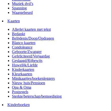
Muziek dvd’s
Spanning
Waargebeurd
Kaarten
Allerlei kaarten met tekst
Bedankt
Belijdenis/Doop/Opdragen
Blanco kaarten
Condoleance
Geboorte/Zwanger
Gefeliciteerd/Verjaardag
Geslaagd/Rijbewijs
Huwelijk/Liefde
Kinderkaarten
Kleurkaarten
Minikaartjes/boekenleggers
Nieuw huis/Pensioen
Opa & Oma
Postzegels
Sterkte/beterschap/bemoediging
Kinderboeken