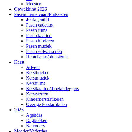
Meester
Opwekking 2026
Pasen/Hemelvaart/Pinksteren
40 dagentijd
Pasen cadeaus
Pasen films
Pasen kaarten
Pasen kinderen
Pasen muziek
Pasen volwassenen
Hemelvaart/pinksteren
Kerst
Advent
Kerstboeken
Kerstmuziek
Kerstfilms
Kerstkaarten/-boekenleggers
Kerststerren
Kinderkerstartikelen
Overige kerstartikelen
2026
Agendas
Dagboeken
Kalenders
Moeder/Vaderdag