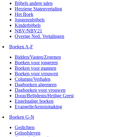
Bijbels andere talen
Herziene Statenvertaling
Het Boek
Jongerenbijbels
Kinderbijbels
NBV/NBV21
Overige Ned. Vertalingen
Boeken A-F
Bidden/Vasten/Zegenen
Boeken voor jongeren
Boeken voor mannen
Boeken voor vrouwen
Columns/Verhalen
Dagboeken algemeen
Dagboeken voor vrouwen
Doop/Belijdenis/Heilige Geest
Engelstalige boeken
Evangelie/kennismaking
Boeken G-N
Gedichten
Geloofsleven