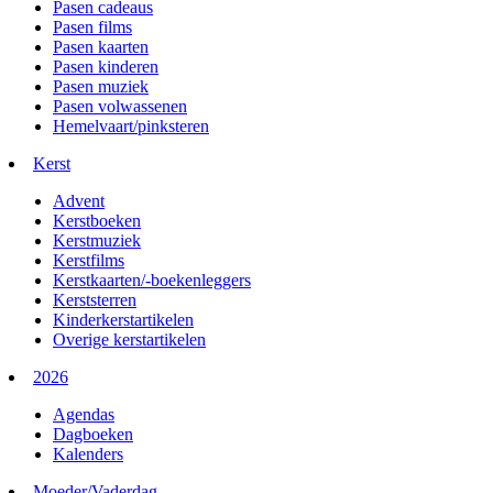
Pasen cadeaus
Pasen films
Pasen kaarten
Pasen kinderen
Pasen muziek
Pasen volwassenen
Hemelvaart/pinksteren
Kerst
Advent
Kerstboeken
Kerstmuziek
Kerstfilms
Kerstkaarten/-boekenleggers
Kerststerren
Kinderkerstartikelen
Overige kerstartikelen
2026
Agendas
Dagboeken
Kalenders
Moeder/Vaderdag