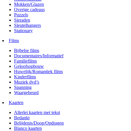
Mokken/Glazen
Overige cadeaus
Puzzels
Sieraden
Sleutelhangers
Stationary
Films
Bijbelse films
Documentaires/Informatief
Familiefilms
Geloofsopbouw
Huwelijk/Romantiek films
Kinderfilms
Muziek dvd’s
Spanning
Waargebeurd
Kaarten
Allerlei kaarten met tekst
Bedankt
Belijdenis/Doop/Opdragen
Blanco kaarten