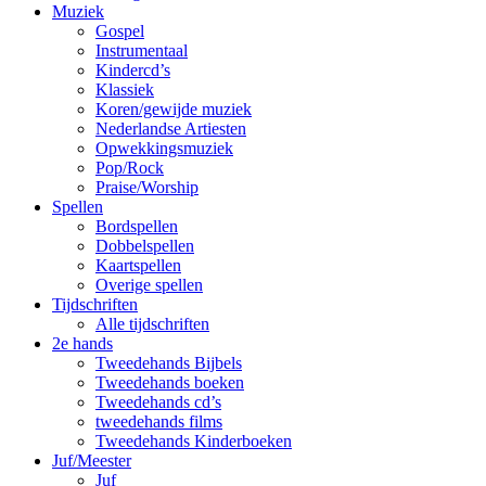
Muziek
Gospel
Instrumentaal
Kindercd’s
Klassiek
Koren/gewijde muziek
Nederlandse Artiesten
Opwekkingsmuziek
Pop/Rock
Praise/Worship
Spellen
Bordspellen
Dobbelspellen
Kaartspellen
Overige spellen
Tijdschriften
Alle tijdschriften
2e hands
Tweedehands Bijbels
Tweedehands boeken
Tweedehands cd’s
tweedehands films
Tweedehands Kinderboeken
Juf/Meester
Juf