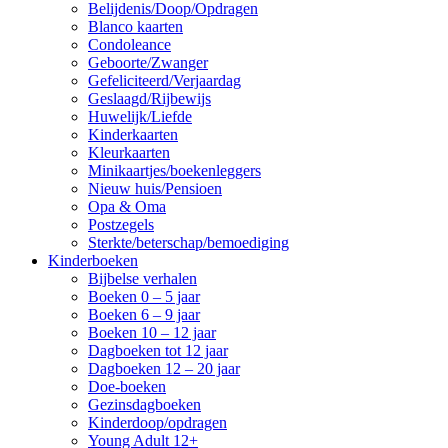
Belijdenis/Doop/Opdragen
Blanco kaarten
Condoleance
Geboorte/Zwanger
Gefeliciteerd/Verjaardag
Geslaagd/Rijbewijs
Huwelijk/Liefde
Kinderkaarten
Kleurkaarten
Minikaartjes/boekenleggers
Nieuw huis/Pensioen
Opa & Oma
Postzegels
Sterkte/beterschap/bemoediging
Kinderboeken
Bijbelse verhalen
Boeken 0 – 5 jaar
Boeken 6 – 9 jaar
Boeken 10 – 12 jaar
Dagboeken tot 12 jaar
Dagboeken 12 – 20 jaar
Doe-boeken
Gezinsdagboeken
Kinderdoop/opdragen
Young Adult 12+