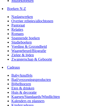
Muziekboeken
Boeken N-Z
Naslagwerken
Overige religies/allochtonen
Pastoraat
Relaties
Romans
Spannende boeken
Studieboeken
Voeding & Gezondheid
Waargebeurd/Biografie
Ziekte & lijden
Zwangerschap & Geboorte
Cadeaus
Baby/knuffels
Bad/verzorgingsproducten
Bijbelhoezen
Eten & drinken
Huis & decoratie
Kaarsen/Standaards/Windlichten
Kalenders en planners
Kindercadeaus