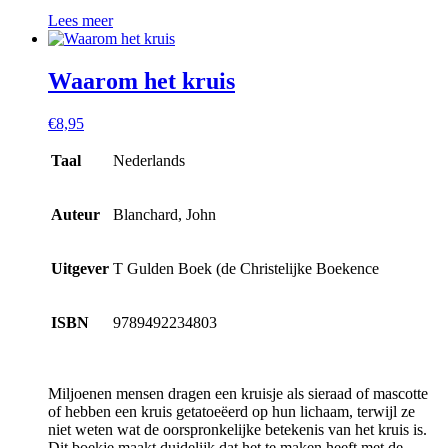
Lees meer
Waarom het kruis
€
8,95
Taal
Nederlands
Auteur
Blanchard, John
Uitgever
T Gulden Boek (de Christelijke Boekence
ISBN
9789492234803
Miljoenen mensen dragen een kruisje als sieraad of mascotte
of hebben een kruis getatoeëerd op hun lichaam, terwijl ze
niet weten wat de oorspronkelijke betekenis van het kruis is.
Dit boekje maakt duidelijk dat het te maken heeft met de