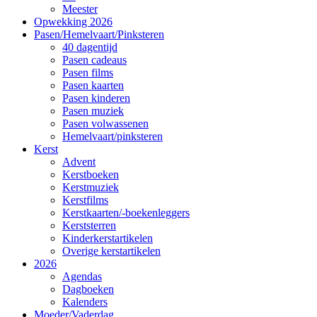
Meester
Opwekking 2026
Pasen/Hemelvaart/Pinksteren
40 dagentijd
Pasen cadeaus
Pasen films
Pasen kaarten
Pasen kinderen
Pasen muziek
Pasen volwassenen
Hemelvaart/pinksteren
Kerst
Advent
Kerstboeken
Kerstmuziek
Kerstfilms
Kerstkaarten/-boekenleggers
Kerststerren
Kinderkerstartikelen
Overige kerstartikelen
2026
Agendas
Dagboeken
Kalenders
Moeder/Vaderdag