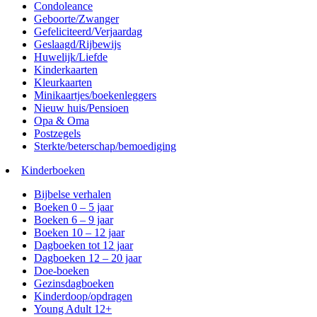
Condoleance
Geboorte/Zwanger
Gefeliciteerd/Verjaardag
Geslaagd/Rijbewijs
Huwelijk/Liefde
Kinderkaarten
Kleurkaarten
Minikaartjes/boekenleggers
Nieuw huis/Pensioen
Opa & Oma
Postzegels
Sterkte/beterschap/bemoediging
Kinderboeken
Bijbelse verhalen
Boeken 0 – 5 jaar
Boeken 6 – 9 jaar
Boeken 10 – 12 jaar
Dagboeken tot 12 jaar
Dagboeken 12 – 20 jaar
Doe-boeken
Gezinsdagboeken
Kinderdoop/opdragen
Young Adult 12+