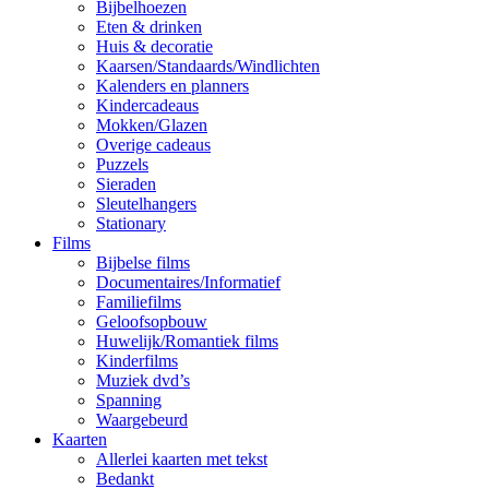
Bijbelhoezen
Eten & drinken
Huis & decoratie
Kaarsen/Standaards/Windlichten
Kalenders en planners
Kindercadeaus
Mokken/Glazen
Overige cadeaus
Puzzels
Sieraden
Sleutelhangers
Stationary
Films
Bijbelse films
Documentaires/Informatief
Familiefilms
Geloofsopbouw
Huwelijk/Romantiek films
Kinderfilms
Muziek dvd’s
Spanning
Waargebeurd
Kaarten
Allerlei kaarten met tekst
Bedankt