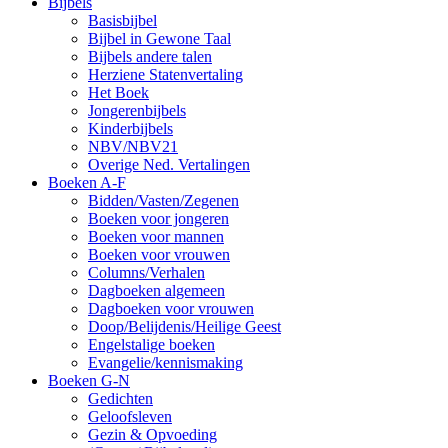
Bijbels
Basisbijbel
Bijbel in Gewone Taal
Bijbels andere talen
Herziene Statenvertaling
Het Boek
Jongerenbijbels
Kinderbijbels
NBV/NBV21
Overige Ned. Vertalingen
Boeken A-F
Bidden/Vasten/Zegenen
Boeken voor jongeren
Boeken voor mannen
Boeken voor vrouwen
Columns/Verhalen
Dagboeken algemeen
Dagboeken voor vrouwen
Doop/Belijdenis/Heilige Geest
Engelstalige boeken
Evangelie/kennismaking
Boeken G-N
Gedichten
Geloofsleven
Gezin & Opvoeding