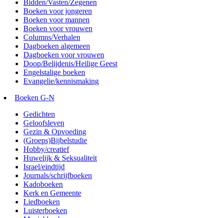
Bidden/Vasten/Zegenen
Boeken voor jongeren
Boeken voor mannen
Boeken voor vrouwen
Columns/Verhalen
Dagboeken algemeen
Dagboeken voor vrouwen
Doop/Belijdenis/Heilige Geest
Engelstalige boeken
Evangelie/kennismaking
Boeken G-N
Gedichten
Geloofsleven
Gezin & Opvoeding
(Groeps)Bijbelstudie
Hobby/creatief
Huwelijk & Seksualiteit
Israel/eindtijd
Journals/schrijfboeken
Kadoboeken
Kerk en Gemeente
Liedboeken
Luisterboeken