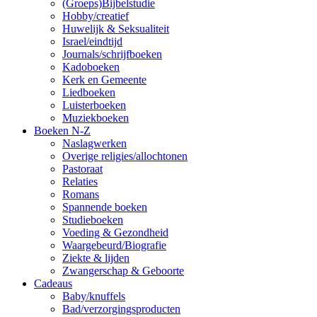
(Groeps)Bijbelstudie
Hobby/creatief
Huwelijk & Seksualiteit
Israel/eindtijd
Journals/schrijfboeken
Kadoboeken
Kerk en Gemeente
Liedboeken
Luisterboeken
Muziekboeken
Boeken N-Z
Naslagwerken
Overige religies/allochtonen
Pastoraat
Relaties
Romans
Spannende boeken
Studieboeken
Voeding & Gezondheid
Waargebeurd/Biografie
Ziekte & lijden
Zwangerschap & Geboorte
Cadeaus
Baby/knuffels
Bad/verzorgingsproducten