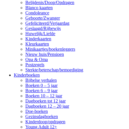
Belijdenis/Doop/Opdragen
Blanco kaarten
Condoleance
Geboorte/Zwanger
Gefeliciteerd/Verjaardag
Geslaagd/Rijbewijs
Huwelijk/Liefde
Kinderkaarten
Kleurkaarten
Minikaartjes/boekenleggers
Nieuw huis/Pensioen
Opa & Oma
Postzegels
Sterkte/beterschap/bemoediging
Kinderboeken
Bijbelse verhalen
Boeken 0 – 5 jaar
Boeken 6 – 9 jaar
Boeken 10 – 12 jaar
Dagboeken tot 12 jaar
Dagboeken 12 – 20 jaar
Doe-boeken
Gezinsdagboeken
Kinderdoop/opdragen
Young Adult 12+