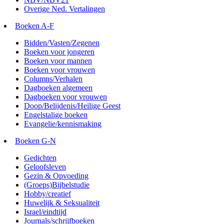
Overige Ned. Vertalingen
Boeken A-F
Bidden/Vasten/Zegenen
Boeken voor jongeren
Boeken voor mannen
Boeken voor vrouwen
Columns/Verhalen
Dagboeken algemeen
Dagboeken voor vrouwen
Doop/Belijdenis/Heilige Geest
Engelstalige boeken
Evangelie/kennismaking
Boeken G-N
Gedichten
Geloofsleven
Gezin & Opvoeding
(Groeps)Bijbelstudie
Hobby/creatief
Huwelijk & Seksualiteit
Israel/eindtijd
Journals/schrijfboeken