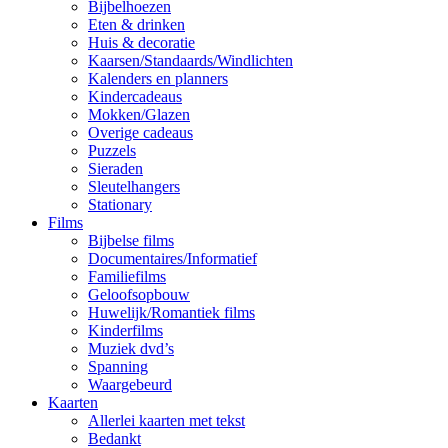
Bijbelhoezen
Eten & drinken
Huis & decoratie
Kaarsen/Standaards/Windlichten
Kalenders en planners
Kindercadeaus
Mokken/Glazen
Overige cadeaus
Puzzels
Sieraden
Sleutelhangers
Stationary
Films
Bijbelse films
Documentaires/Informatief
Familiefilms
Geloofsopbouw
Huwelijk/Romantiek films
Kinderfilms
Muziek dvd’s
Spanning
Waargebeurd
Kaarten
Allerlei kaarten met tekst
Bedankt