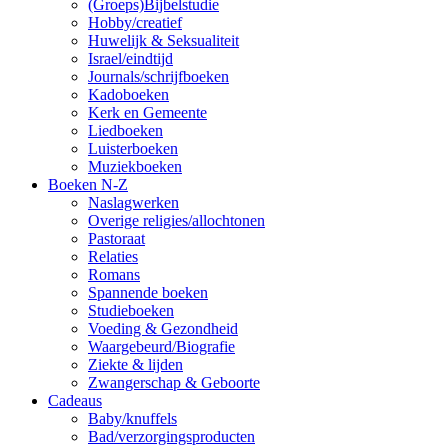
(Groeps)Bijbelstudie
Hobby/creatief
Huwelijk & Seksualiteit
Israel/eindtijd
Journals/schrijfboeken
Kadoboeken
Kerk en Gemeente
Liedboeken
Luisterboeken
Muziekboeken
Boeken N-Z
Naslagwerken
Overige religies/allochtonen
Pastoraat
Relaties
Romans
Spannende boeken
Studieboeken
Voeding & Gezondheid
Waargebeurd/Biografie
Ziekte & lijden
Zwangerschap & Geboorte
Cadeaus
Baby/knuffels
Bad/verzorgingsproducten