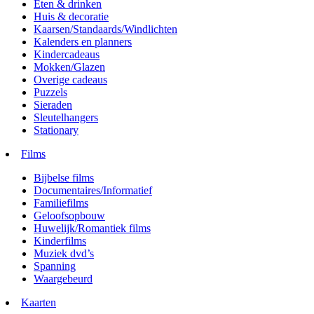
Eten & drinken
Huis & decoratie
Kaarsen/Standaards/Windlichten
Kalenders en planners
Kindercadeaus
Mokken/Glazen
Overige cadeaus
Puzzels
Sieraden
Sleutelhangers
Stationary
Films
Bijbelse films
Documentaires/Informatief
Familiefilms
Geloofsopbouw
Huwelijk/Romantiek films
Kinderfilms
Muziek dvd’s
Spanning
Waargebeurd
Kaarten