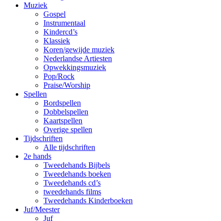
Muziek
Gospel
Instrumentaal
Kindercd’s
Klassiek
Koren/gewijde muziek
Nederlandse Artiesten
Opwekkingsmuziek
Pop/Rock
Praise/Worship
Spellen
Bordspellen
Dobbelspellen
Kaartspellen
Overige spellen
Tijdschriften
Alle tijdschriften
2e hands
Tweedehands Bijbels
Tweedehands boeken
Tweedehands cd’s
tweedehands films
Tweedehands Kinderboeken
Juf/Meester
Juf