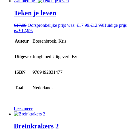
Aanbieding!
Teken je leven
€
17,99
Oorspronkelijke prijs was: €17,99.
€
12,99
Huidige prijs
is: €12,99.
Auteur
Bossenbroek, Kris
Uitgever
Jongbloed Uitgeverij Bv
ISBN
9789492831477
Taal
Nederlands
Lees meer
Breinkrakers 2