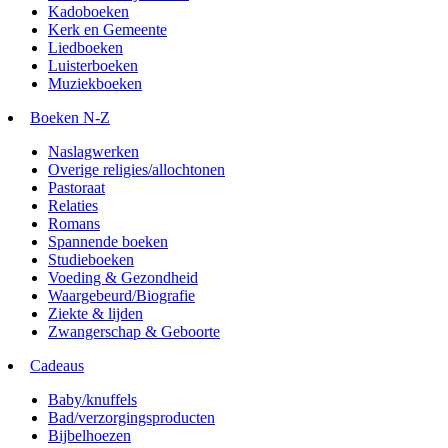
Kadoboeken
Kerk en Gemeente
Liedboeken
Luisterboeken
Muziekboeken
Boeken N-Z
Naslagwerken
Overige religies/allochtonen
Pastoraat
Relaties
Romans
Spannende boeken
Studieboeken
Voeding & Gezondheid
Waargebeurd/Biografie
Ziekte & lijden
Zwangerschap & Geboorte
Cadeaus
Baby/knuffels
Bad/verzorgingsproducten
Bijbelhoezen