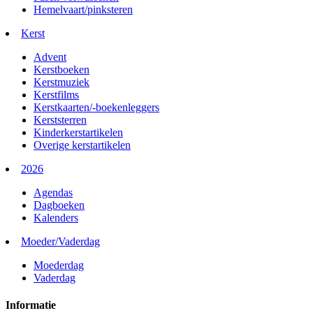
Hemelvaart/pinksteren
Kerst
Advent
Kerstboeken
Kerstmuziek
Kerstfilms
Kerstkaarten/-boekenleggers
Kerststerren
Kinderkerstartikelen
Overige kerstartikelen
2026
Agendas
Dagboeken
Kalenders
Moeder/Vaderdag
Moederdag
Vaderdag
Informatie