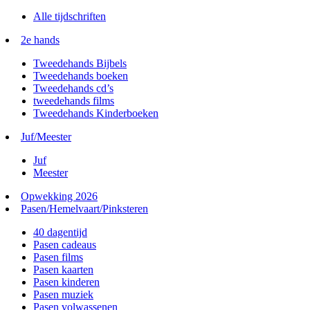
Alle tijdschriften
2e hands
Tweedehands Bijbels
Tweedehands boeken
Tweedehands cd’s
tweedehands films
Tweedehands Kinderboeken
Juf/Meester
Juf
Meester
Opwekking 2026
Pasen/Hemelvaart/Pinksteren
40 dagentijd
Pasen cadeaus
Pasen films
Pasen kaarten
Pasen kinderen
Pasen muziek
Pasen volwassenen