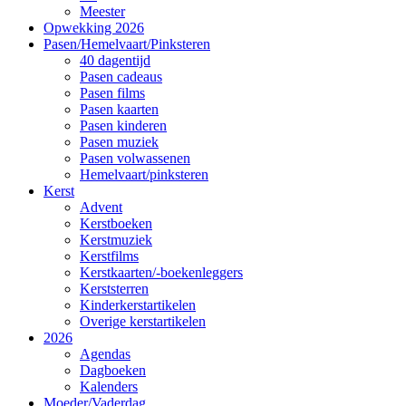
Meester
Opwekking 2026
Pasen/Hemelvaart/Pinksteren
40 dagentijd
Pasen cadeaus
Pasen films
Pasen kaarten
Pasen kinderen
Pasen muziek
Pasen volwassenen
Hemelvaart/pinksteren
Kerst
Advent
Kerstboeken
Kerstmuziek
Kerstfilms
Kerstkaarten/-boekenleggers
Kerststerren
Kinderkerstartikelen
Overige kerstartikelen
2026
Agendas
Dagboeken
Kalenders
Moeder/Vaderdag