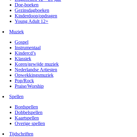
Doe-boeken
Gezinsdagboeken
Kinderdoop/opdragen
Young Adult 12+
Muziek
Gospel
Instrumentaal
Kindercd’s
Klassiek
Koren/gewijde muziek
Nederlandse Artiesten
Opwekkingsmuziek
Pop/Rock
Praise/Worship
Spellen
Bordspellen
Dobbelspellen
Kaartspellen
Overige spellen
Tijdschriften