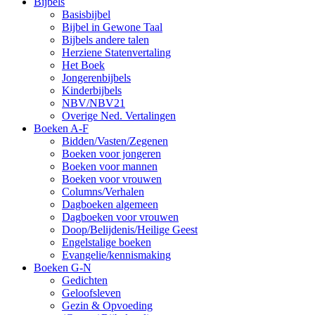
Bijbels
Basisbijbel
Bijbel in Gewone Taal
Bijbels andere talen
Herziene Statenvertaling
Het Boek
Jongerenbijbels
Kinderbijbels
NBV/NBV21
Overige Ned. Vertalingen
Boeken A-F
Bidden/Vasten/Zegenen
Boeken voor jongeren
Boeken voor mannen
Boeken voor vrouwen
Columns/Verhalen
Dagboeken algemeen
Dagboeken voor vrouwen
Doop/Belijdenis/Heilige Geest
Engelstalige boeken
Evangelie/kennismaking
Boeken G-N
Gedichten
Geloofsleven
Gezin & Opvoeding