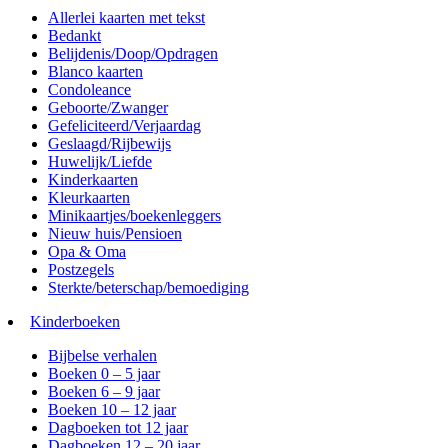
Allerlei kaarten met tekst
Bedankt
Belijdenis/Doop/Opdragen
Blanco kaarten
Condoleance
Geboorte/Zwanger
Gefeliciteerd/Verjaardag
Geslaagd/Rijbewijs
Huwelijk/Liefde
Kinderkaarten
Kleurkaarten
Minikaartjes/boekenleggers
Nieuw huis/Pensioen
Opa & Oma
Postzegels
Sterkte/beterschap/bemoediging
Kinderboeken
Bijbelse verhalen
Boeken 0 – 5 jaar
Boeken 6 – 9 jaar
Boeken 10 – 12 jaar
Dagboeken tot 12 jaar
Dagboeken 12 – 20 jaar