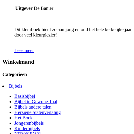
Uitgever
De Banier
Dit kleurboek biedt zo aan jong en oud het hele kerkelijke jaar
door veel kleurplezier!
Lees meer
Winkelmand
Categorieën
Bijbels
Basisbijbel
Bijbel in Gewone Taal
Bijbels andere talen
Herziene Statenvertaling
Het Boek
Jongerenbijbels
Kinderbijbels
NBV/NBV21