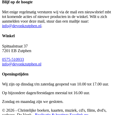
Blijf op de hoogte
Met enige regelmatig versturen wij via de mail een nieuwsbrief mbt
tot komende acties of nieuwe producten in de winkel. Wilt u zich
aanmelden voor deze mail, stuur dan een mailtje naar:
info@devonkzutphen.nl
.
Winkel
Spittaalstraat 37
7201 EB Zutphen
0575-510933
info@devonkzutphen.nl
Openingstijden
Wij zijn op dinsdag t/m zaterdag geopend van 10.00 tot 17.00 uur.
Op bijzondere dagen/feestdagen meestal tot 16.00 uur.
Zondag en maandag zijn we gesloten.
© 2026 - Christelijke boeken, kaarten, muziek, cd's, films, dvd's,
cadeaus, De Vonk -
Realisatie & hosting
:
Esselink.nu