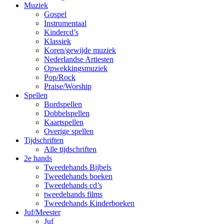
Muziek
Gospel
Instrumentaal
Kindercd’s
Klassiek
Koren/gewijde muziek
Nederlandse Artiesten
Opwekkingsmuziek
Pop/Rock
Praise/Worship
Spellen
Bordspellen
Dobbelspellen
Kaartspellen
Overige spellen
Tijdschriften
Alle tijdschriften
2e hands
Tweedehands Bijbels
Tweedehands boeken
Tweedehands cd’s
tweedehands films
Tweedehands Kinderboeken
Juf/Meester
Juf