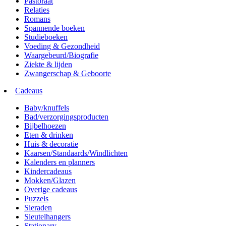
Pastoraat
Relaties
Romans
Spannende boeken
Studieboeken
Voeding & Gezondheid
Waargebeurd/Biografie
Ziekte & lijden
Zwangerschap & Geboorte
Cadeaus
Baby/knuffels
Bad/verzorgingsproducten
Bijbelhoezen
Eten & drinken
Huis & decoratie
Kaarsen/Standaards/Windlichten
Kalenders en planners
Kindercadeaus
Mokken/Glazen
Overige cadeaus
Puzzels
Sieraden
Sleutelhangers
Stationary