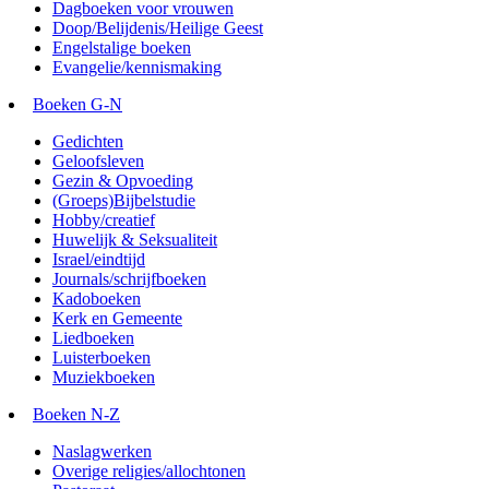
Dagboeken voor vrouwen
Doop/Belijdenis/Heilige Geest
Engelstalige boeken
Evangelie/kennismaking
Boeken G-N
Gedichten
Geloofsleven
Gezin & Opvoeding
(Groeps)Bijbelstudie
Hobby/creatief
Huwelijk & Seksualiteit
Israel/eindtijd
Journals/schrijfboeken
Kadoboeken
Kerk en Gemeente
Liedboeken
Luisterboeken
Muziekboeken
Boeken N-Z
Naslagwerken
Overige religies/allochtonen