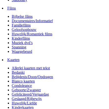
Films
Bijbelse films
Documentaires/Informatief
Familiefilms
Geloofsopbouw
Huwelijk/Romantiek films
Kinderfilms
Muziek dvd’s
Spanning
Waargebeurd
Kaarten
Allerlei kaarten met tekst
Bedankt
Belijdenis/Doop/Opdragen
Blanco kaarten
Condoleance
Geboorte/Zwanger
Gefeliciteerd/Verjaardag
Geslaagd/Rijbewijs
Huwelijk/Liefde
Kinderkaarten