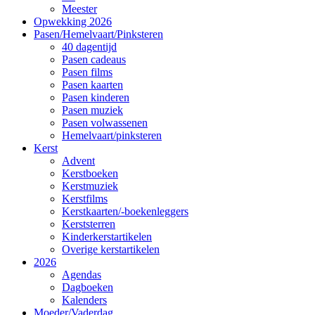
Meester
Opwekking 2026
Pasen/Hemelvaart/Pinksteren
40 dagentijd
Pasen cadeaus
Pasen films
Pasen kaarten
Pasen kinderen
Pasen muziek
Pasen volwassenen
Hemelvaart/pinksteren
Kerst
Advent
Kerstboeken
Kerstmuziek
Kerstfilms
Kerstkaarten/-boekenleggers
Kerststerren
Kinderkerstartikelen
Overige kerstartikelen
2026
Agendas
Dagboeken
Kalenders
Moeder/Vaderdag