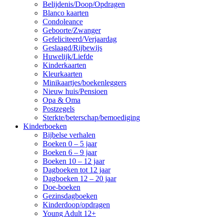
Belijdenis/Doop/Opdragen
Blanco kaarten
Condoleance
Geboorte/Zwanger
Gefeliciteerd/Verjaardag
Geslaagd/Rijbewijs
Huwelijk/Liefde
Kinderkaarten
Kleurkaarten
Minikaartjes/boekenleggers
Nieuw huis/Pensioen
Opa & Oma
Postzegels
Sterkte/beterschap/bemoediging
Kinderboeken
Bijbelse verhalen
Boeken 0 – 5 jaar
Boeken 6 – 9 jaar
Boeken 10 – 12 jaar
Dagboeken tot 12 jaar
Dagboeken 12 – 20 jaar
Doe-boeken
Gezinsdagboeken
Kinderdoop/opdragen
Young Adult 12+