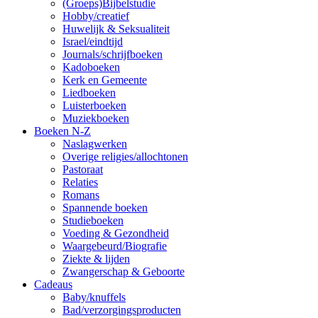
(Groeps)Bijbelstudie
Hobby/creatief
Huwelijk & Seksualiteit
Israel/eindtijd
Journals/schrijfboeken
Kadoboeken
Kerk en Gemeente
Liedboeken
Luisterboeken
Muziekboeken
Boeken N-Z
Naslagwerken
Overige religies/allochtonen
Pastoraat
Relaties
Romans
Spannende boeken
Studieboeken
Voeding & Gezondheid
Waargebeurd/Biografie
Ziekte & lijden
Zwangerschap & Geboorte
Cadeaus
Baby/knuffels
Bad/verzorgingsproducten