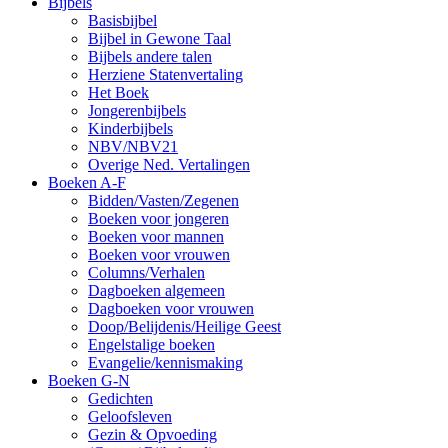
Bijbels
Basisbijbel
Bijbel in Gewone Taal
Bijbels andere talen
Herziene Statenvertaling
Het Boek
Jongerenbijbels
Kinderbijbels
NBV/NBV21
Overige Ned. Vertalingen
Boeken A-F
Bidden/Vasten/Zegenen
Boeken voor jongeren
Boeken voor mannen
Boeken voor vrouwen
Columns/Verhalen
Dagboeken algemeen
Dagboeken voor vrouwen
Doop/Belijdenis/Heilige Geest
Engelstalige boeken
Evangelie/kennismaking
Boeken G-N
Gedichten
Geloofsleven
Gezin & Opvoeding