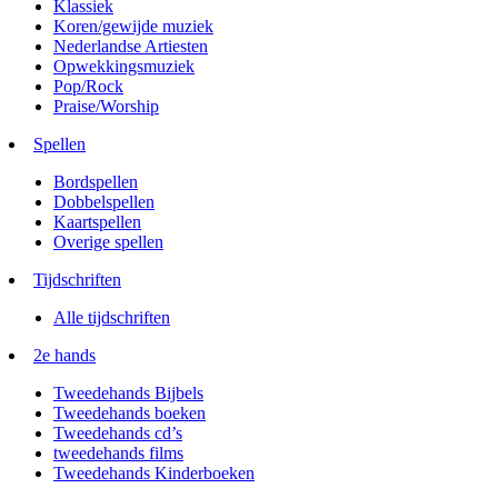
Klassiek
Koren/gewijde muziek
Nederlandse Artiesten
Opwekkingsmuziek
Pop/Rock
Praise/Worship
Spellen
Bordspellen
Dobbelspellen
Kaartspellen
Overige spellen
Tijdschriften
Alle tijdschriften
2e hands
Tweedehands Bijbels
Tweedehands boeken
Tweedehands cd’s
tweedehands films
Tweedehands Kinderboeken