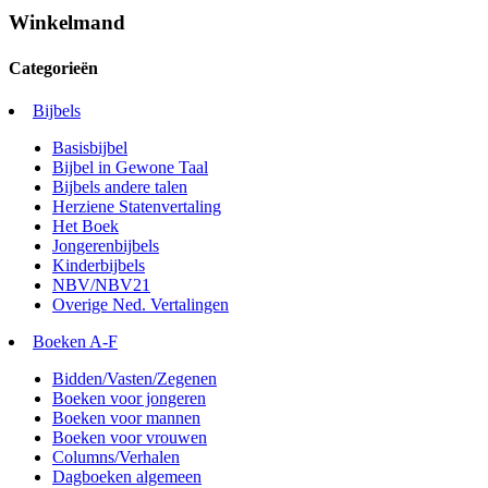
Winkelmand
Categorieën
Bijbels
Basisbijbel
Bijbel in Gewone Taal
Bijbels andere talen
Herziene Statenvertaling
Het Boek
Jongerenbijbels
Kinderbijbels
NBV/NBV21
Overige Ned. Vertalingen
Boeken A-F
Bidden/Vasten/Zegenen
Boeken voor jongeren
Boeken voor mannen
Boeken voor vrouwen
Columns/Verhalen
Dagboeken algemeen