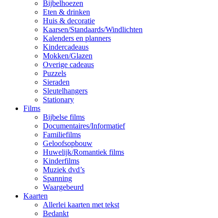
Bijbelhoezen
Eten & drinken
Huis & decoratie
Kaarsen/Standaards/Windlichten
Kalenders en planners
Kindercadeaus
Mokken/Glazen
Overige cadeaus
Puzzels
Sieraden
Sleutelhangers
Stationary
Films
Bijbelse films
Documentaires/Informatief
Familiefilms
Geloofsopbouw
Huwelijk/Romantiek films
Kinderfilms
Muziek dvd’s
Spanning
Waargebeurd
Kaarten
Allerlei kaarten met tekst
Bedankt