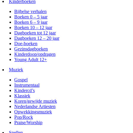
Kinderboeken
Bijbelse verhalen
Boeken 0 – 5 jaar
Boeken 6 – 9 jaar
Boeken 10 – 12 jaar
Dagboeken tot 12 jaar
Dagboeken 12 – 20 jaar
Doe-boeken
Gezinsdagboeken
Kinderdoop/opdragen
Young Adult 12+
Muziek
Gospel
Instrumentaal
Kindercd’s
Klassiek
Koren/gewijde muziek
Nederlandse Artiesten
Opwekkingsmuziek
Pop/Rock
Praise/Worship
Spellen