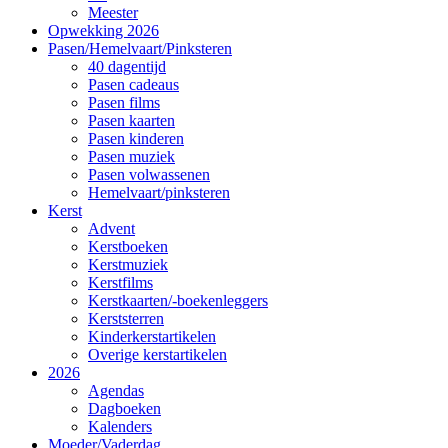
Meester
Opwekking 2026
Pasen/Hemelvaart/Pinksteren
40 dagentijd
Pasen cadeaus
Pasen films
Pasen kaarten
Pasen kinderen
Pasen muziek
Pasen volwassenen
Hemelvaart/pinksteren
Kerst
Advent
Kerstboeken
Kerstmuziek
Kerstfilms
Kerstkaarten/-boekenleggers
Kerststerren
Kinderkerstartikelen
Overige kerstartikelen
2026
Agendas
Dagboeken
Kalenders
Moeder/Vaderdag