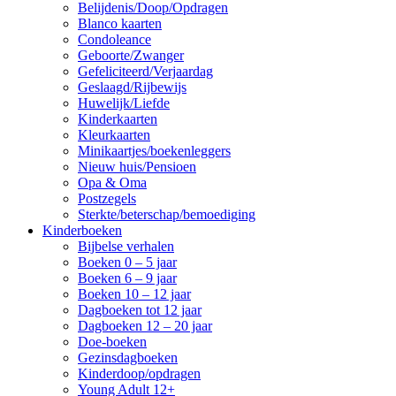
Belijdenis/Doop/Opdragen
Blanco kaarten
Condoleance
Geboorte/Zwanger
Gefeliciteerd/Verjaardag
Geslaagd/Rijbewijs
Huwelijk/Liefde
Kinderkaarten
Kleurkaarten
Minikaartjes/boekenleggers
Nieuw huis/Pensioen
Opa & Oma
Postzegels
Sterkte/beterschap/bemoediging
Kinderboeken
Bijbelse verhalen
Boeken 0 – 5 jaar
Boeken 6 – 9 jaar
Boeken 10 – 12 jaar
Dagboeken tot 12 jaar
Dagboeken 12 – 20 jaar
Doe-boeken
Gezinsdagboeken
Kinderdoop/opdragen
Young Adult 12+