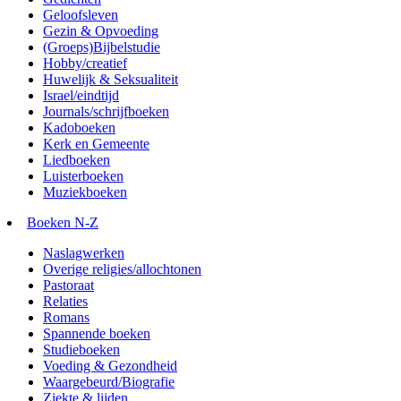
Geloofsleven
Gezin & Opvoeding
(Groeps)Bijbelstudie
Hobby/creatief
Huwelijk & Seksualiteit
Israel/eindtijd
Journals/schrijfboeken
Kadoboeken
Kerk en Gemeente
Liedboeken
Luisterboeken
Muziekboeken
Boeken N-Z
Naslagwerken
Overige religies/allochtonen
Pastoraat
Relaties
Romans
Spannende boeken
Studieboeken
Voeding & Gezondheid
Waargebeurd/Biografie
Ziekte & lijden