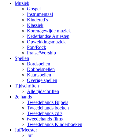
Muziek
Gospel
Instrumentaal
Kindercd’s
Klassiek
Koren/gewijde muziek
Nederlandse Artiesten
Opwekkingsmuziek
Pop/Rock
Praise/Worship
Spellen
Bordspellen
Dobbelspellen
Kaartspellen
Overige spellen
Tijdschriften
Alle tijdschriften
2e hands
Tweedehands Bijbels
Tweedehands boeken
Tweedehands cd’s
tweedehands films
Tweedehands Kinderboeken
Juf/Meester
Juf