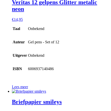
Veritas 12 gelpens Glitter metalic
neon
€
14,95
Taal
Onbekend
Auteur
Gel pens - Set of 12
Uitgever
Onbekend
ISBN
6006937140486
Lees meer
Briefpapier smileys