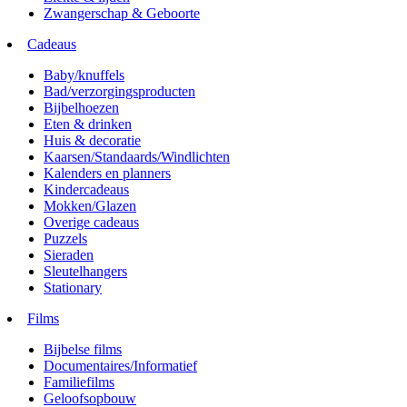
Zwangerschap & Geboorte
Cadeaus
Baby/knuffels
Bad/verzorgingsproducten
Bijbelhoezen
Eten & drinken
Huis & decoratie
Kaarsen/Standaards/Windlichten
Kalenders en planners
Kindercadeaus
Mokken/Glazen
Overige cadeaus
Puzzels
Sieraden
Sleutelhangers
Stationary
Films
Bijbelse films
Documentaires/Informatief
Familiefilms
Geloofsopbouw