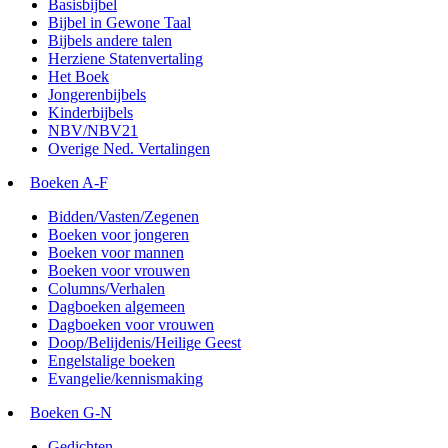
Basisbijbel
Bijbel in Gewone Taal
Bijbels andere talen
Herziene Statenvertaling
Het Boek
Jongerenbijbels
Kinderbijbels
NBV/NBV21
Overige Ned. Vertalingen
Boeken A-F
Bidden/Vasten/Zegenen
Boeken voor jongeren
Boeken voor mannen
Boeken voor vrouwen
Columns/Verhalen
Dagboeken algemeen
Dagboeken voor vrouwen
Doop/Belijdenis/Heilige Geest
Engelstalige boeken
Evangelie/kennismaking
Boeken G-N
Gedichten