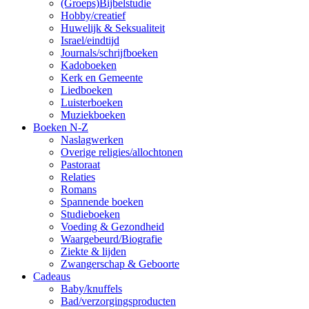
(Groeps)Bijbelstudie
Hobby/creatief
Huwelijk & Seksualiteit
Israel/eindtijd
Journals/schrijfboeken
Kadoboeken
Kerk en Gemeente
Liedboeken
Luisterboeken
Muziekboeken
Boeken N-Z
Naslagwerken
Overige religies/allochtonen
Pastoraat
Relaties
Romans
Spannende boeken
Studieboeken
Voeding & Gezondheid
Waargebeurd/Biografie
Ziekte & lijden
Zwangerschap & Geboorte
Cadeaus
Baby/knuffels
Bad/verzorgingsproducten