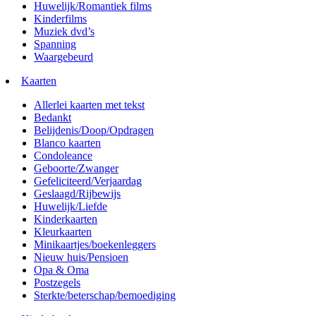
Huwelijk/Romantiek films
Kinderfilms
Muziek dvd’s
Spanning
Waargebeurd
Kaarten
Allerlei kaarten met tekst
Bedankt
Belijdenis/Doop/Opdragen
Blanco kaarten
Condoleance
Geboorte/Zwanger
Gefeliciteerd/Verjaardag
Geslaagd/Rijbewijs
Huwelijk/Liefde
Kinderkaarten
Kleurkaarten
Minikaartjes/boekenleggers
Nieuw huis/Pensioen
Opa & Oma
Postzegels
Sterkte/beterschap/bemoediging