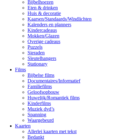
Bijbelhoezen
Eten & drinken
Huis & decoratie
Kaarsen/Standaards/Windlichten
Kalenders en planners
Kindercadeaus
Mokken/Glazen
Overige cadeaus
Puzzels
Sieraden
Sleutelhangers
Stationary
Films
Bijbelse films
Documentaires/Informatief
Familiefilms
Geloofsopbouw
Huwelijk/Romantiek films
Kinderfilms
Muziek dvd’s
Spanning
Waargebeurd
Kaarten
Allerlei kaarten met tekst
Bedankt