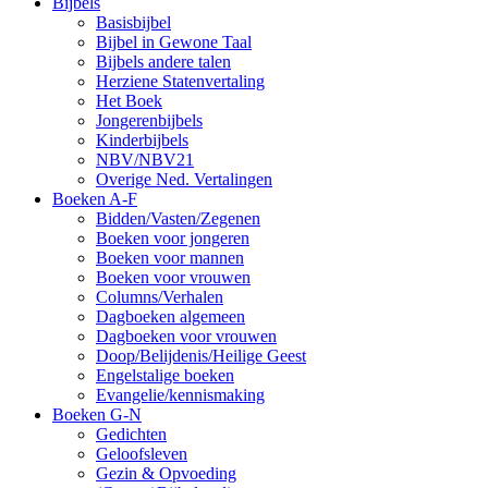
Bijbels
Basisbijbel
Bijbel in Gewone Taal
Bijbels andere talen
Herziene Statenvertaling
Het Boek
Jongerenbijbels
Kinderbijbels
NBV/NBV21
Overige Ned. Vertalingen
Boeken A-F
Bidden/Vasten/Zegenen
Boeken voor jongeren
Boeken voor mannen
Boeken voor vrouwen
Columns/Verhalen
Dagboeken algemeen
Dagboeken voor vrouwen
Doop/Belijdenis/Heilige Geest
Engelstalige boeken
Evangelie/kennismaking
Boeken G-N
Gedichten
Geloofsleven
Gezin & Opvoeding