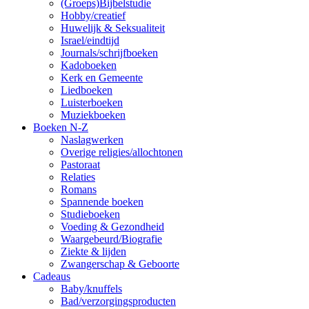
(Groeps)Bijbelstudie
Hobby/creatief
Huwelijk & Seksualiteit
Israel/eindtijd
Journals/schrijfboeken
Kadoboeken
Kerk en Gemeente
Liedboeken
Luisterboeken
Muziekboeken
Boeken N-Z
Naslagwerken
Overige religies/allochtonen
Pastoraat
Relaties
Romans
Spannende boeken
Studieboeken
Voeding & Gezondheid
Waargebeurd/Biografie
Ziekte & lijden
Zwangerschap & Geboorte
Cadeaus
Baby/knuffels
Bad/verzorgingsproducten