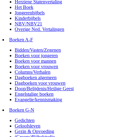
Herziene Statenvertaling
Het Boek
Jongerenbijbels
Kinderbijbels
NBV/NBV21
Overige Ned. Vertalingen
Boeken A-F
Bidden/Vasten/Zegenen
Boeken voor jongeren
Boeken voor mannen
Boeken voor vrouwen
Columns/Verhalen
Dagboeken algemeen
Dagboeken voor vrouwen
Doop/Belijdenis/Heilige Geest
Engelstalige boeken
Evangelie/kennismaking
Boeken G-N
Gedichten
Geloofsleven
Gezin & Opvoeding
(Groeps)Bijbelstudie