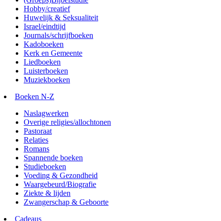
Hobby/creatief
Huwelijk & Seksualiteit
Israel/eindtijd
Journals/schrijfboeken
Kadoboeken
Kerk en Gemeente
Liedboeken
Luisterboeken
Muziekboeken
Boeken N-Z
Naslagwerken
Overige religies/allochtonen
Pastoraat
Relaties
Romans
Spannende boeken
Studieboeken
Voeding & Gezondheid
Waargebeurd/Biografie
Ziekte & lijden
Zwangerschap & Geboorte
Cadeaus