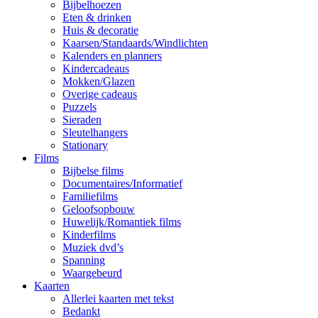
Bijbelhoezen
Eten & drinken
Huis & decoratie
Kaarsen/Standaards/Windlichten
Kalenders en planners
Kindercadeaus
Mokken/Glazen
Overige cadeaus
Puzzels
Sieraden
Sleutelhangers
Stationary
Films
Bijbelse films
Documentaires/Informatief
Familiefilms
Geloofsopbouw
Huwelijk/Romantiek films
Kinderfilms
Muziek dvd’s
Spanning
Waargebeurd
Kaarten
Allerlei kaarten met tekst
Bedankt