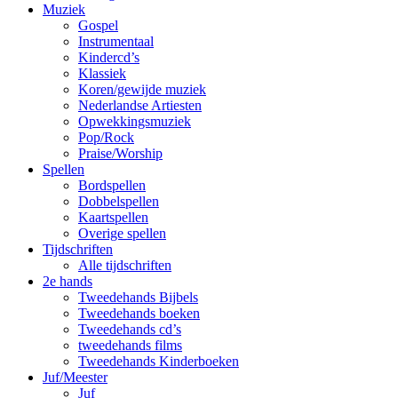
Muziek
Gospel
Instrumentaal
Kindercd’s
Klassiek
Koren/gewijde muziek
Nederlandse Artiesten
Opwekkingsmuziek
Pop/Rock
Praise/Worship
Spellen
Bordspellen
Dobbelspellen
Kaartspellen
Overige spellen
Tijdschriften
Alle tijdschriften
2e hands
Tweedehands Bijbels
Tweedehands boeken
Tweedehands cd’s
tweedehands films
Tweedehands Kinderboeken
Juf/Meester
Juf