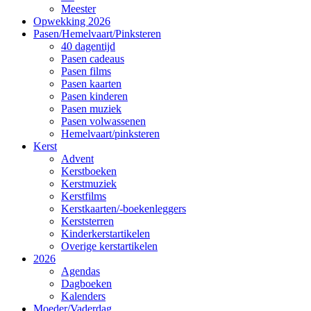
Meester
Opwekking 2026
Pasen/Hemelvaart/Pinksteren
40 dagentijd
Pasen cadeaus
Pasen films
Pasen kaarten
Pasen kinderen
Pasen muziek
Pasen volwassenen
Hemelvaart/pinksteren
Kerst
Advent
Kerstboeken
Kerstmuziek
Kerstfilms
Kerstkaarten/-boekenleggers
Kerststerren
Kinderkerstartikelen
Overige kerstartikelen
2026
Agendas
Dagboeken
Kalenders
Moeder/Vaderdag