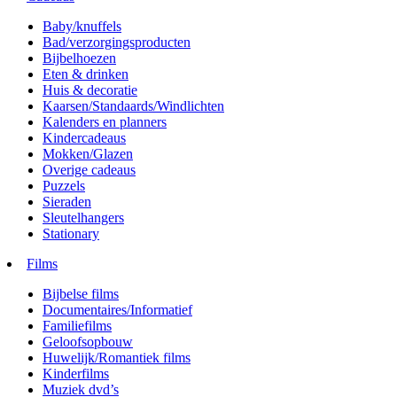
Baby/knuffels
Bad/verzorgingsproducten
Bijbelhoezen
Eten & drinken
Huis & decoratie
Kaarsen/Standaards/Windlichten
Kalenders en planners
Kindercadeaus
Mokken/Glazen
Overige cadeaus
Puzzels
Sieraden
Sleutelhangers
Stationary
Films
Bijbelse films
Documentaires/Informatief
Familiefilms
Geloofsopbouw
Huwelijk/Romantiek films
Kinderfilms
Muziek dvd’s