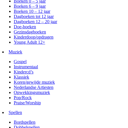
Boeken 0 – 5 jaar
Boeken 6 – 9 jaar
Boeken 10 – 12 jaar
Dagboeken tot 12 jaar
Dagboeken 12 – 20 jaar
Doe-boeken
Gezinsdagboeken
Kinderdoop/opdragen
Young Adult 12+
Muziek
Gospel
Instrumentaal
Kindercd’s
Klassiek
Koren/gewijde muziek
Nederlandse Artiesten
Opwekkingsmuziek
Pop/Rock
Praise/Worship
Spellen
Bordspellen
Dobbelspellen