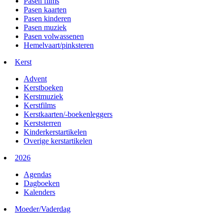
Pasen films
Pasen kaarten
Pasen kinderen
Pasen muziek
Pasen volwassenen
Hemelvaart/pinksteren
Kerst
Advent
Kerstboeken
Kerstmuziek
Kerstfilms
Kerstkaarten/-boekenleggers
Kerststerren
Kinderkerstartikelen
Overige kerstartikelen
2026
Agendas
Dagboeken
Kalenders
Moeder/Vaderdag