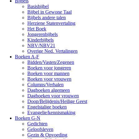
Bijbels
Basisbijbel
Bijbel in Gewone Taal
Bijbels andere talen
Herziene Statenvertaling
Het Boek
Jongerenbijbels
Kinderbijbels
NBV/NBV21
Overige Ned. Vertalingen
Boeken A-F
Bidden/Vasten/Zegenen
Boeken voor jongeren
Boeken voor mannen
Boeken voor vrouwen
Columns/Verhalen
Dagboeken algemeen
Dagboeken voor vrouwen
Doop/Belijdenis/Heilige Geest
Engelstalige boeken
Evangelie/kennismaking
Boeken G-N
Gedichten
Geloofsleven
Gezin & Opvoeding