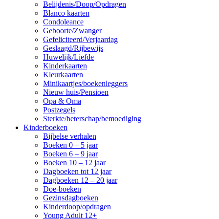
Belijdenis/Doop/Opdragen
Blanco kaarten
Condoleance
Geboorte/Zwanger
Gefeliciteerd/Verjaardag
Geslaagd/Rijbewijs
Huwelijk/Liefde
Kinderkaarten
Kleurkaarten
Minikaartjes/boekenleggers
Nieuw huis/Pensioen
Opa & Oma
Postzegels
Sterkte/beterschap/bemoediging
Kinderboeken
Bijbelse verhalen
Boeken 0 – 5 jaar
Boeken 6 – 9 jaar
Boeken 10 – 12 jaar
Dagboeken tot 12 jaar
Dagboeken 12 – 20 jaar
Doe-boeken
Gezinsdagboeken
Kinderdoop/opdragen
Young Adult 12+