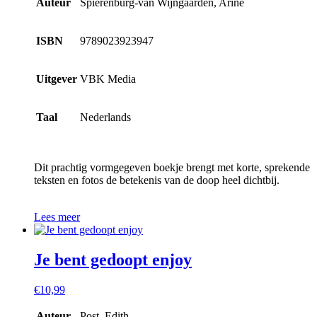
Auteur
Spierenburg-van Wijngaarden, Arine
ISBN
9789023923947
Uitgever
VBK Media
Taal
Nederlands
Dit prachtig vormgegeven boekje brengt met korte, sprekende
teksten en fotos de betekenis van de doop heel dichtbij.
Lees meer
Je bent gedoopt enjoy
€
10,99
Auteur
Post, Edith