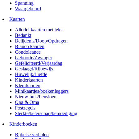
Spanning
Waargebeurd
Kaarten
Allerlei kaarten met tekst
Bedankt
Belijdenis/Doop/Opdragen
Blanco kaarten
Condoleance
Geboorte/Zwanger
Gefeliciteerd/Verjaardag
Geslaagd/Rijbewijs
Huwelijk/Liefde
Kinderkaarten
Kleurkaarten
Minikaartjes/boekenleggers
Nieuw huis/Pensioen
Opa & Oma
Postzegels
Sterkte/beterschap/bemoediging
Kinderboeken
Bijbelse verhalen