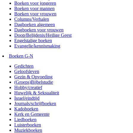
Boeken voor jongeren
Boeken voor mannen
Boeken voor vrouwen
Columns/Verhalen
Dagboeken algemeen
Dagboeken voor vrouwen
Doop/Belijdenis/Heilige Geest
Engelstalige boeken
Evangelie/kennismaking
Boeken G-N
Gedichten
Geloofsleven
Gezin & Opvoeding
(Groeps)Bijbelstudie
Hobby/creatief
Huwelijk & Seksualiteit
Israel/eindtijd
Journals/schrijfboeken
Kadoboeken
Kerk en Gemeente
Liedboeken
Luisterboeken
Muziekboeken