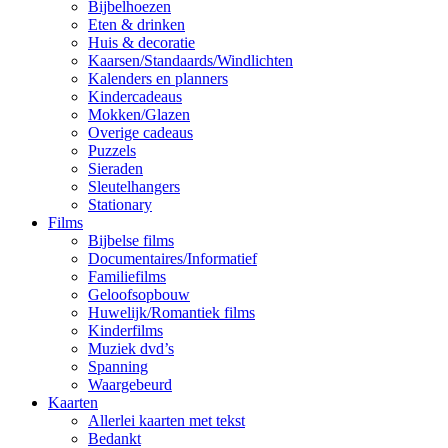
Bijbelhoezen
Eten & drinken
Huis & decoratie
Kaarsen/Standaards/Windlichten
Kalenders en planners
Kindercadeaus
Mokken/Glazen
Overige cadeaus
Puzzels
Sieraden
Sleutelhangers
Stationary
Films
Bijbelse films
Documentaires/Informatief
Familiefilms
Geloofsopbouw
Huwelijk/Romantiek films
Kinderfilms
Muziek dvd’s
Spanning
Waargebeurd
Kaarten
Allerlei kaarten met tekst
Bedankt