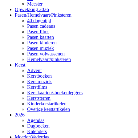
Meester
Opwekking 2026
Pasen/Hemelvaart/Pinksteren
40 dagentijd
Pasen cadeaus
Pasen films
Pasen kaarten
Pasen kinderen
Pasen muziek
Pasen volwassenen
Hemelvaart/pinksteren
Kerst
Advent
Kerstboeken
Kerstmuziek
Kerstfilms
Kerstkaarten/-boekenleggers
Kerststerren
Kinderkerstartikelen
Overige kerstartikelen
2026
Agendas
Dagboeken
Kalenders
Moeder/Vaderdag