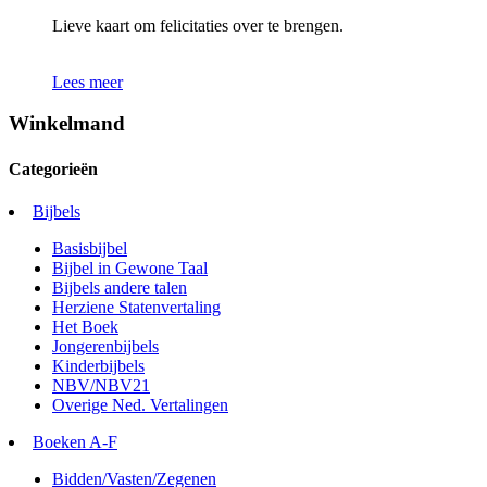
Lieve kaart om felicitaties over te brengen.
Lees meer
Winkelmand
Categorieën
Bijbels
Basisbijbel
Bijbel in Gewone Taal
Bijbels andere talen
Herziene Statenvertaling
Het Boek
Jongerenbijbels
Kinderbijbels
NBV/NBV21
Overige Ned. Vertalingen
Boeken A-F
Bidden/Vasten/Zegenen