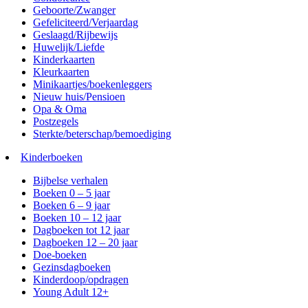
Geboorte/Zwanger
Gefeliciteerd/Verjaardag
Geslaagd/Rijbewijs
Huwelijk/Liefde
Kinderkaarten
Kleurkaarten
Minikaartjes/boekenleggers
Nieuw huis/Pensioen
Opa & Oma
Postzegels
Sterkte/beterschap/bemoediging
Kinderboeken
Bijbelse verhalen
Boeken 0 – 5 jaar
Boeken 6 – 9 jaar
Boeken 10 – 12 jaar
Dagboeken tot 12 jaar
Dagboeken 12 – 20 jaar
Doe-boeken
Gezinsdagboeken
Kinderdoop/opdragen
Young Adult 12+