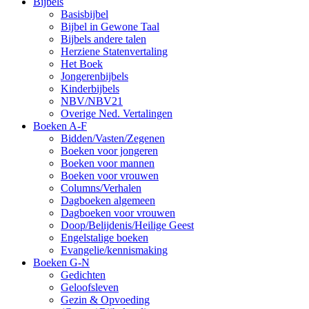
Bijbels
Basisbijbel
Bijbel in Gewone Taal
Bijbels andere talen
Herziene Statenvertaling
Het Boek
Jongerenbijbels
Kinderbijbels
NBV/NBV21
Overige Ned. Vertalingen
Boeken A-F
Bidden/Vasten/Zegenen
Boeken voor jongeren
Boeken voor mannen
Boeken voor vrouwen
Columns/Verhalen
Dagboeken algemeen
Dagboeken voor vrouwen
Doop/Belijdenis/Heilige Geest
Engelstalige boeken
Evangelie/kennismaking
Boeken G-N
Gedichten
Geloofsleven
Gezin & Opvoeding