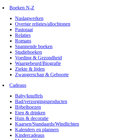
Boeken N-Z
Naslagwerken
Overige religies/allochtonen
Pastoraat
Relaties
Romans
Spannende boeken
Studieboeken
Voeding & Gezondheid
Waargebeurd/Biografie
Ziekte & lijden
Zwangerschap & Geboorte
Cadeaus
Baby/knuffels
Bad/verzorgingsproducten
Bijbelhoezen
Eten & drinken
Huis & decoratie
Kaarsen/Standaards/Windlichten
Kalenders en planners
Kindercadeaus