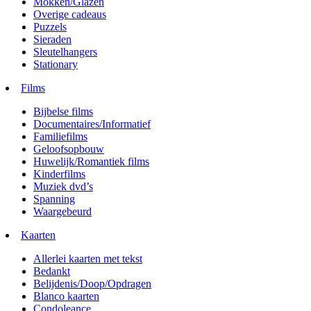
Mokken/Glazen
Overige cadeaus
Puzzels
Sieraden
Sleutelhangers
Stationary
Films
Bijbelse films
Documentaires/Informatief
Familiefilms
Geloofsopbouw
Huwelijk/Romantiek films
Kinderfilms
Muziek dvd’s
Spanning
Waargebeurd
Kaarten
Allerlei kaarten met tekst
Bedankt
Belijdenis/Doop/Opdragen
Blanco kaarten
Condoleance