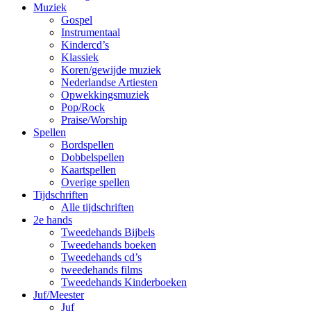
Muziek
Gospel
Instrumentaal
Kindercd’s
Klassiek
Koren/gewijde muziek
Nederlandse Artiesten
Opwekkingsmuziek
Pop/Rock
Praise/Worship
Spellen
Bordspellen
Dobbelspellen
Kaartspellen
Overige spellen
Tijdschriften
Alle tijdschriften
2e hands
Tweedehands Bijbels
Tweedehands boeken
Tweedehands cd’s
tweedehands films
Tweedehands Kinderboeken
Juf/Meester
Juf