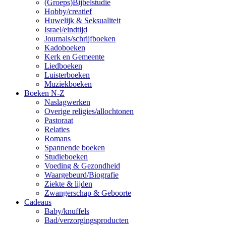
(Groeps)Bijbelstudie
Hobby/creatief
Huwelijk & Seksualiteit
Israel/eindtijd
Journals/schrijfboeken
Kadoboeken
Kerk en Gemeente
Liedboeken
Luisterboeken
Muziekboeken
Boeken N-Z
Naslagwerken
Overige religies/allochtonen
Pastoraat
Relaties
Romans
Spannende boeken
Studieboeken
Voeding & Gezondheid
Waargebeurd/Biografie
Ziekte & lijden
Zwangerschap & Geboorte
Cadeaus
Baby/knuffels
Bad/verzorgingsproducten