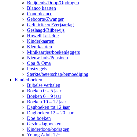
Belijdenis/Doop/Opdragen
Blanco kaarten
Condoleance
Geboorte/Zwanger
Gefeliciteerd/Verjaardag
Geslaagd/Rijbewijs
Huwelijk/Liefde
Kinderkaarten
Kleurkaarten
Minikaartjes/boekenleggers
Nieuw huis/Pensioen
Opa & Oma
Postzegels
Sterkte/beterschap/bemoediging
Kinderboeken
Bijbelse verhalen
Boeken 0 – 5 jaar
Boeken 6 – 9 jaar
Boeken 10 – 12 jaar
Dagboeken tot 12 jaar
Dagboeken 12 – 20 jaar
Doe-boeken
Gezinsdagboeken
Kinderdoop/opdragen
Young Adult 12+