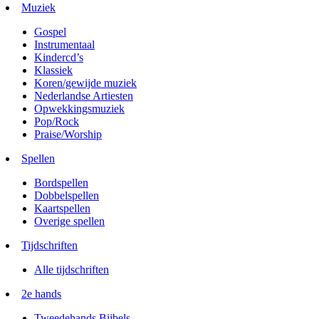
Muziek
Gospel
Instrumentaal
Kindercd’s
Klassiek
Koren/gewijde muziek
Nederlandse Artiesten
Opwekkingsmuziek
Pop/Rock
Praise/Worship
Spellen
Bordspellen
Dobbelspellen
Kaartspellen
Overige spellen
Tijdschriften
Alle tijdschriften
2e hands
Tweedehands Bijbels