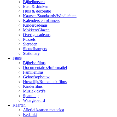
Bijbelhoezen
Eten & drinken
Huis & decoratie
Kaarsen/Standaards/Windlichten
Kalenders en planners
Kindercadeaus
Mokken/Glazen
Overige cadeaus
Puzzels
Sieraden
Sleutelhangers
Stationary
Films
Bijbelse films
Documentaires/Informatief
Familiefilms
Geloofsopbouw
Huwelijk/Romantiek films
Kinderfilms
Muziek dvd’s
Spanning
Waargebeurd
Kaarten
Allerlei kaarten met tekst
Bedankt