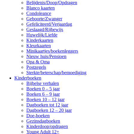
Belijdenis/Doop/Opdragen
Blanco kaarten
Condoleance
Geboorte/Zwanger
Gefeliciteerd/Verjaardag
Geslaagd/Rijbewijs
Huwelijk/Liefde
Kinderkaarten
Kleurkaarten
Minikaartjes/boekenleggers
Nieuw huis/Pensioen
Opa & Oma
Postzegels
Sterkte/beterschap/bemoediging
Kinderboeken
Bijbelse verhalen
Boeken 0 – 5 jaar
Boeken 6 – 9 jaar
Boeken 10 – 12 jaar
Dagboeken tot 12 jaar
Dagboeken 12 – 20 jaar
Doe-boeken
Gezinsdagboeken
Kinderdoop/opdragen
Young Adult 12+