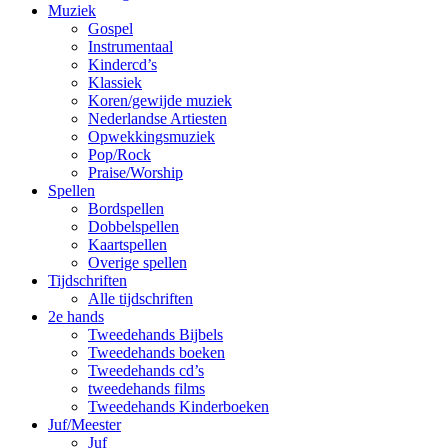
Muziek
Gospel
Instrumentaal
Kindercd’s
Klassiek
Koren/gewijde muziek
Nederlandse Artiesten
Opwekkingsmuziek
Pop/Rock
Praise/Worship
Spellen
Bordspellen
Dobbelspellen
Kaartspellen
Overige spellen
Tijdschriften
Alle tijdschriften
2e hands
Tweedehands Bijbels
Tweedehands boeken
Tweedehands cd’s
tweedehands films
Tweedehands Kinderboeken
Juf/Meester
Juf