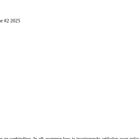
e #2 2025
 en verbinding. In elk nummer lees je inspirerende artikelen over gelo