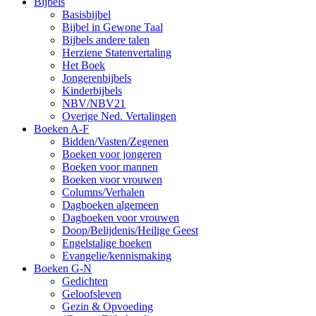
Bijbels
Basisbijbel
Bijbel in Gewone Taal
Bijbels andere talen
Herziene Statenvertaling
Het Boek
Jongerenbijbels
Kinderbijbels
NBV/NBV21
Overige Ned. Vertalingen
Boeken A-F
Bidden/Vasten/Zegenen
Boeken voor jongeren
Boeken voor mannen
Boeken voor vrouwen
Columns/Verhalen
Dagboeken algemeen
Dagboeken voor vrouwen
Doop/Belijdenis/Heilige Geest
Engelstalige boeken
Evangelie/kennismaking
Boeken G-N
Gedichten
Geloofsleven
Gezin & Opvoeding