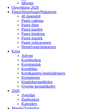
Meester
Opwekking 2026
Pasen/Hemelvaart/Pinksteren
40 dagentijd
Pasen cadeaus
Pasen films
Pasen kaarten
Pasen kinderen
Pasen muziek
Pasen volwassenen
Hemelvaart/pinksteren
Kerst
Advent
Kerstboeken
Kerstmuziek
Kerstfilms
Kerstkaarten/-boekenleggers
Kerststerren
Kinderkerstartikelen
Overige kerstartikelen
2026
Agendas
Dagboeken
Kalenders
Moeder/Vaderdag