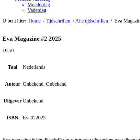
Moederdag
Vaderdag
U bent hier:
Home
/
Tijdschriften
/
Alle tijdschriften
/ Eva Magazin
Eva Magazine #2 2025
€
9,50
Taal
Nederlands
Auteur
Onbekend, Onbekend
Uitgever
Onbekend
ISBN
Eva022025
Eva-magazine is hét tijdschrift voor vrouwen die zoeken naar diepgang