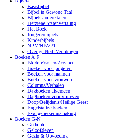
Bijbels
Basisbijbel
Bijbel in Gewone Taal
Bijbels andere talen
Herziene Statenvertaling
Het Boek
Jongerenbijbels
Kinderbijbels
NBV/NBV21
Overige Ned. Vertalingen
Boeken A-F
Bidden/Vasten/Zegenen
Boeken voor jongeren
Boeken voor mannen
Boeken voor vrouwen
Columns/Verhalen
Dagboeken algemeen
Dagboeken voor vrouwen
Doop/Belijdenis/Heilige Geest
Engelstalige boeken
Evangelie/kennismaking
Boeken G-N
Gedichten
Geloofsleven
Gezin & Opvoeding