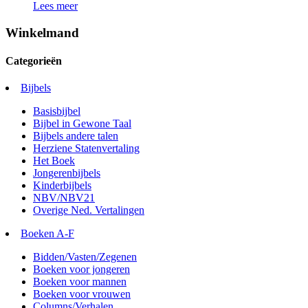
Lees meer
Winkelmand
Categorieën
Bijbels
Basisbijbel
Bijbel in Gewone Taal
Bijbels andere talen
Herziene Statenvertaling
Het Boek
Jongerenbijbels
Kinderbijbels
NBV/NBV21
Overige Ned. Vertalingen
Boeken A-F
Bidden/Vasten/Zegenen
Boeken voor jongeren
Boeken voor mannen
Boeken voor vrouwen
Columns/Verhalen