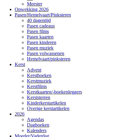
Meester
Opwekking 2026
Pasen/Hemelvaart/Pinksteren
40 dagentijd
Pasen cadeaus
Pasen films
Pasen kaarten
Pasen kinderen
Pasen muziek
Pasen volwassenen
Hemelvaart/pinksteren
Kerst
Advent
Kerstboeken
Kerstmuziek
Kerstfilms
Kerstkaarten/-boekenleggers
Kerststerren
Kinderkerstartikelen
Overige kerstartikelen
2026
Agendas
Dagboeken
Kalenders
Moeder/Vaderdag