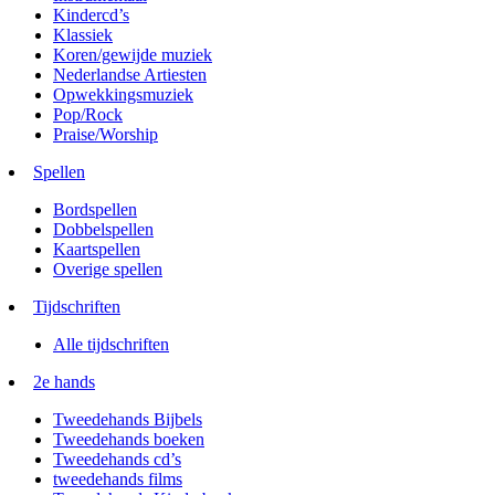
Kindercd’s
Klassiek
Koren/gewijde muziek
Nederlandse Artiesten
Opwekkingsmuziek
Pop/Rock
Praise/Worship
Spellen
Bordspellen
Dobbelspellen
Kaartspellen
Overige spellen
Tijdschriften
Alle tijdschriften
2e hands
Tweedehands Bijbels
Tweedehands boeken
Tweedehands cd’s
tweedehands films