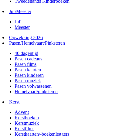
Tweedehands Kinderboeken
Juf/Meester
Juf
Meester
Opwekking 2026
Pasen/Hemelvaart/Pinksteren
40 dagentijd
Pasen cadeaus
Pasen films
Pasen kaarten
Pasen kinderen
Pasen muziek
Pasen volwassenen
Hemelvaart/pinksteren
Kerst
Advent
Kerstboeken
Kerstmuziek
Kerstfilms
Kerstkaarten/-boekenleggers