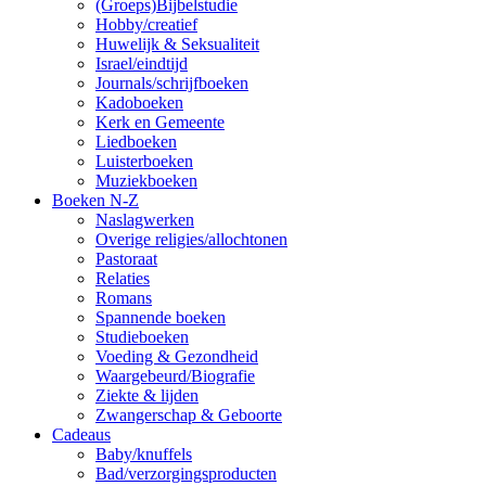
(Groeps)Bijbelstudie
Hobby/creatief
Huwelijk & Seksualiteit
Israel/eindtijd
Journals/schrijfboeken
Kadoboeken
Kerk en Gemeente
Liedboeken
Luisterboeken
Muziekboeken
Boeken N-Z
Naslagwerken
Overige religies/allochtonen
Pastoraat
Relaties
Romans
Spannende boeken
Studieboeken
Voeding & Gezondheid
Waargebeurd/Biografie
Ziekte & lijden
Zwangerschap & Geboorte
Cadeaus
Baby/knuffels
Bad/verzorgingsproducten