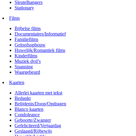
Sleutelhangers
Stationary
Films
Bijbelse films
Documentaires/Informatief
Familiefilms
Geloofsopbouw
Huwelijk/Romantiek films
Kinderfilms
Muziek dvd’s
Spanning
Waargebeurd
Kaarten
Allerlei kaarten met tekst
Bedankt
Belijdenis/Doop/Opdragen
Blanco kaarten
Condoleance
Geboorte/Zwanger
Gefeliciteerd/Verjaardag
Geslaagd/Rijbewijs