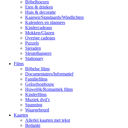
Bijbelhoezen
Eten & drinken
Huis & decoratie
Kaarsen/Standaards/Windlichten
Kalenders en planners
Kindercadeaus
Mokken/Glazen
Overige cadeaus
Puzzels
Sieraden
Sleutelhangers
Stationary
Films
Bijbelse films
Documentaires/Informatief
Familiefilms
Geloofsopbouw
Huwelijk/Romantiek films
Kinderfilms
Muziek dvd’s
Spanning
Waargebeurd
Kaarten
Allerlei kaarten met tekst
Bedankt