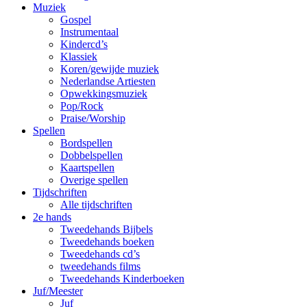
Muziek
Gospel
Instrumentaal
Kindercd’s
Klassiek
Koren/gewijde muziek
Nederlandse Artiesten
Opwekkingsmuziek
Pop/Rock
Praise/Worship
Spellen
Bordspellen
Dobbelspellen
Kaartspellen
Overige spellen
Tijdschriften
Alle tijdschriften
2e hands
Tweedehands Bijbels
Tweedehands boeken
Tweedehands cd’s
tweedehands films
Tweedehands Kinderboeken
Juf/Meester
Juf