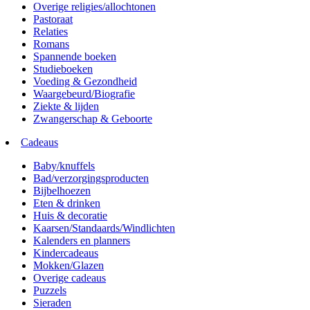
Overige religies/allochtonen
Pastoraat
Relaties
Romans
Spannende boeken
Studieboeken
Voeding & Gezondheid
Waargebeurd/Biografie
Ziekte & lijden
Zwangerschap & Geboorte
Cadeaus
Baby/knuffels
Bad/verzorgingsproducten
Bijbelhoezen
Eten & drinken
Huis & decoratie
Kaarsen/Standaards/Windlichten
Kalenders en planners
Kindercadeaus
Mokken/Glazen
Overige cadeaus
Puzzels
Sieraden