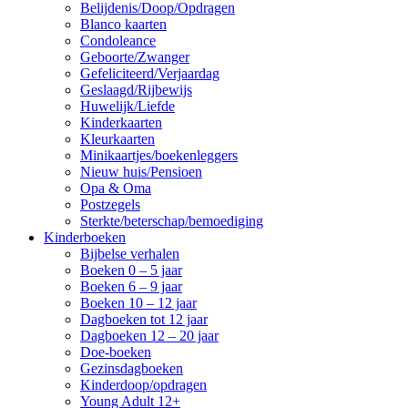
Belijdenis/Doop/Opdragen
Blanco kaarten
Condoleance
Geboorte/Zwanger
Gefeliciteerd/Verjaardag
Geslaagd/Rijbewijs
Huwelijk/Liefde
Kinderkaarten
Kleurkaarten
Minikaartjes/boekenleggers
Nieuw huis/Pensioen
Opa & Oma
Postzegels
Sterkte/beterschap/bemoediging
Kinderboeken
Bijbelse verhalen
Boeken 0 – 5 jaar
Boeken 6 – 9 jaar
Boeken 10 – 12 jaar
Dagboeken tot 12 jaar
Dagboeken 12 – 20 jaar
Doe-boeken
Gezinsdagboeken
Kinderdoop/opdragen
Young Adult 12+