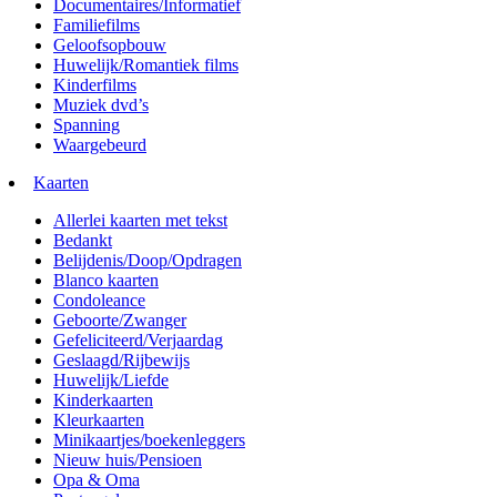
Documentaires/Informatief
Familiefilms
Geloofsopbouw
Huwelijk/Romantiek films
Kinderfilms
Muziek dvd’s
Spanning
Waargebeurd
Kaarten
Allerlei kaarten met tekst
Bedankt
Belijdenis/Doop/Opdragen
Blanco kaarten
Condoleance
Geboorte/Zwanger
Gefeliciteerd/Verjaardag
Geslaagd/Rijbewijs
Huwelijk/Liefde
Kinderkaarten
Kleurkaarten
Minikaartjes/boekenleggers
Nieuw huis/Pensioen
Opa & Oma