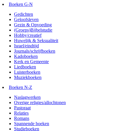
Boeken G-N
Gedichten
Geloofsleven
Gezin & Opvoeding
(Groeps)Bijbelstudie
Hobby/creatief
Huwelijk & Seksualiteit
Israel/eindtijd
Journals/schrijfboeken
Kadoboeken
Kerk en Gemeente
Liedboeken
Luisterboeken
Muziekboeken
Boeken N-Z
Naslagwerken
Overige religies/allochtonen
Pastoraat
Relaties
Romans
Spannende boeken
Studieboeken