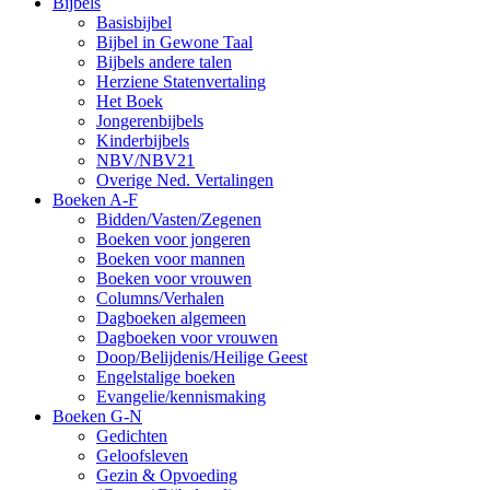
Bijbels
Basisbijbel
Bijbel in Gewone Taal
Bijbels andere talen
Herziene Statenvertaling
Het Boek
Jongerenbijbels
Kinderbijbels
NBV/NBV21
Overige Ned. Vertalingen
Boeken A-F
Bidden/Vasten/Zegenen
Boeken voor jongeren
Boeken voor mannen
Boeken voor vrouwen
Columns/Verhalen
Dagboeken algemeen
Dagboeken voor vrouwen
Doop/Belijdenis/Heilige Geest
Engelstalige boeken
Evangelie/kennismaking
Boeken G-N
Gedichten
Geloofsleven
Gezin & Opvoeding