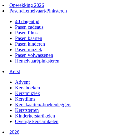
Opwekking 2026
Pasen/Hemelvaart/Pinksteren
40 dagentijd
Pasen cadeaus
Pasen films
Pasen kaarten
Pasen kinderen
Pasen muziek
Pasen volwassenen
Hemelvaart/pinksteren
Kerst
Advent
Kerstboeken
Kerstmuziek
Kerstfilms
Kerstkaarten/-boekenleggers
Kerststerren
Kinderkerstartikelen
Overige kerstartikelen
2026