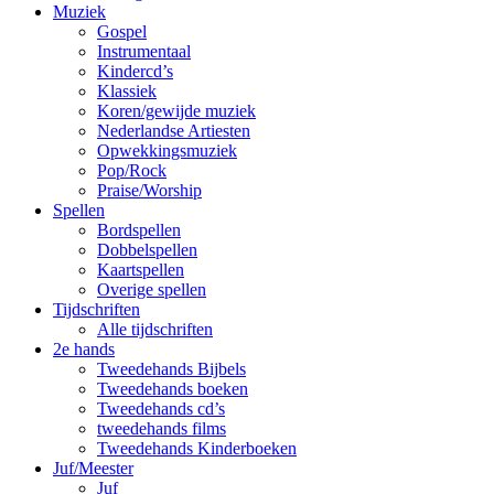
Muziek
Gospel
Instrumentaal
Kindercd’s
Klassiek
Koren/gewijde muziek
Nederlandse Artiesten
Opwekkingsmuziek
Pop/Rock
Praise/Worship
Spellen
Bordspellen
Dobbelspellen
Kaartspellen
Overige spellen
Tijdschriften
Alle tijdschriften
2e hands
Tweedehands Bijbels
Tweedehands boeken
Tweedehands cd’s
tweedehands films
Tweedehands Kinderboeken
Juf/Meester
Juf