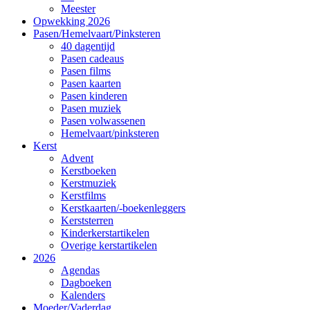
Meester
Opwekking 2026
Pasen/Hemelvaart/Pinksteren
40 dagentijd
Pasen cadeaus
Pasen films
Pasen kaarten
Pasen kinderen
Pasen muziek
Pasen volwassenen
Hemelvaart/pinksteren
Kerst
Advent
Kerstboeken
Kerstmuziek
Kerstfilms
Kerstkaarten/-boekenleggers
Kerststerren
Kinderkerstartikelen
Overige kerstartikelen
2026
Agendas
Dagboeken
Kalenders
Moeder/Vaderdag