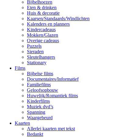
Bijbelhoezen
Eten & drinken
Huis & decoratie
Kaarsen/Standaards/Windlichten
Kalenders en planners
Kindercadeaus
Mokken/Glazen
Overige cadeaus
Puzzels
Sieraden
Sleutelhangers
Stationary
Films
Bijbelse films
Documentaires/Informatief
Familiefilms
Geloofsopbouw
Huwelijk/Romantiek films
Kinderfilms
Muziek dvd’s
Spanning
Waargebeurd
Kaarten
Allerlei kaarten met tekst
Bedankt