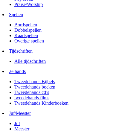
Praise/Worship
Spellen
Bordspellen
Dobbelspellen
Kaartspellen
Overige spellen
Tijdschriften
Alle tijdschriften
2e hands
Tweedehands Bijbels
Tweedehands boeken
Tweedehands cd’s
tweedehands films
Tweedehands Kinderboeken
Juf/Meester
Juf
Meester