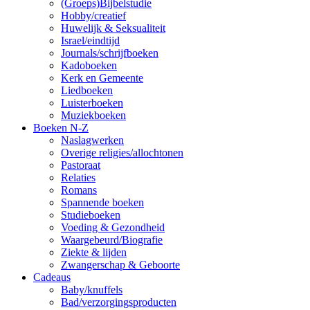
(Groeps)Bijbelstudie
Hobby/creatief
Huwelijk & Seksualiteit
Israel/eindtijd
Journals/schrijfboeken
Kadoboeken
Kerk en Gemeente
Liedboeken
Luisterboeken
Muziekboeken
Boeken N-Z
Naslagwerken
Overige religies/allochtonen
Pastoraat
Relaties
Romans
Spannende boeken
Studieboeken
Voeding & Gezondheid
Waargebeurd/Biografie
Ziekte & lijden
Zwangerschap & Geboorte
Cadeaus
Baby/knuffels
Bad/verzorgingsproducten