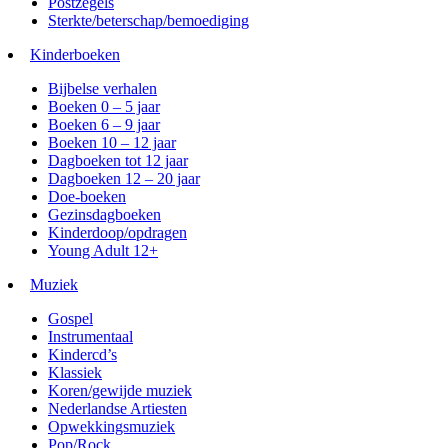
Postzegels
Sterkte/beterschap/bemoediging
Kinderboeken
Bijbelse verhalen
Boeken 0 – 5 jaar
Boeken 6 – 9 jaar
Boeken 10 – 12 jaar
Dagboeken tot 12 jaar
Dagboeken 12 – 20 jaar
Doe-boeken
Gezinsdagboeken
Kinderdoop/opdragen
Young Adult 12+
Muziek
Gospel
Instrumentaal
Kindercd’s
Klassiek
Koren/gewijde muziek
Nederlandse Artiesten
Opwekkingsmuziek
Pop/Rock