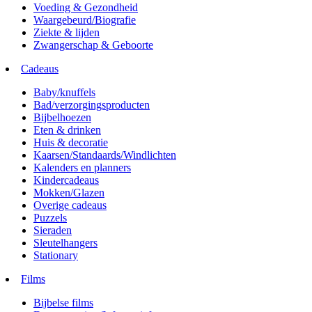
Voeding & Gezondheid
Waargebeurd/Biografie
Ziekte & lijden
Zwangerschap & Geboorte
Cadeaus
Baby/knuffels
Bad/verzorgingsproducten
Bijbelhoezen
Eten & drinken
Huis & decoratie
Kaarsen/Standaards/Windlichten
Kalenders en planners
Kindercadeaus
Mokken/Glazen
Overige cadeaus
Puzzels
Sieraden
Sleutelhangers
Stationary
Films
Bijbelse films