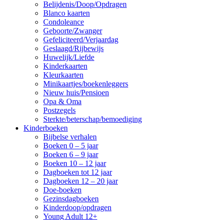
Belijdenis/Doop/Opdragen
Blanco kaarten
Condoleance
Geboorte/Zwanger
Gefeliciteerd/Verjaardag
Geslaagd/Rijbewijs
Huwelijk/Liefde
Kinderkaarten
Kleurkaarten
Minikaartjes/boekenleggers
Nieuw huis/Pensioen
Opa & Oma
Postzegels
Sterkte/beterschap/bemoediging
Kinderboeken
Bijbelse verhalen
Boeken 0 – 5 jaar
Boeken 6 – 9 jaar
Boeken 10 – 12 jaar
Dagboeken tot 12 jaar
Dagboeken 12 – 20 jaar
Doe-boeken
Gezinsdagboeken
Kinderdoop/opdragen
Young Adult 12+