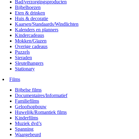
Bad/verzorgingsproducten
Bijbelhoezen
Eten & drinken
Huis & decoratie
Kaarsen/Standaards/Windlichten
Kalenders en planners
Kindercadeaus
Mokken/Glazen
Overige cadeaus
Puzzels
Sieraden
Sleutelhangers
Stationary
Films
Bijbelse films
Documentaires/Informatief
Familiefilms
Geloofsopbouw
Huwelijk/Romantiek films
Kinderfilms
Muziek dvd’s
Spanning
Waargebeurd