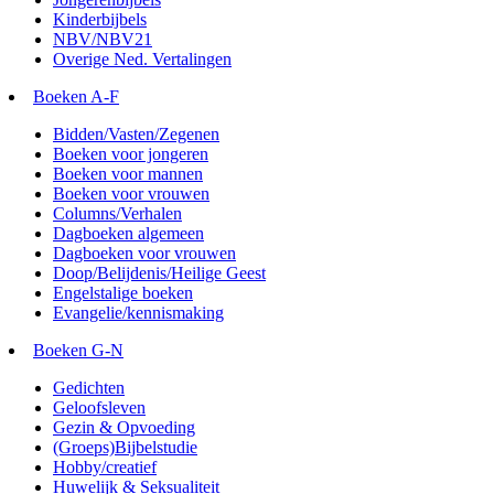
Kinderbijbels
NBV/NBV21
Overige Ned. Vertalingen
Boeken A-F
Bidden/Vasten/Zegenen
Boeken voor jongeren
Boeken voor mannen
Boeken voor vrouwen
Columns/Verhalen
Dagboeken algemeen
Dagboeken voor vrouwen
Doop/Belijdenis/Heilige Geest
Engelstalige boeken
Evangelie/kennismaking
Boeken G-N
Gedichten
Geloofsleven
Gezin & Opvoeding
(Groeps)Bijbelstudie
Hobby/creatief
Huwelijk & Seksualiteit