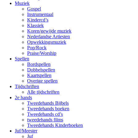
Muziek
Gospel
Instrumentaal
Kindercd’s
Klassiek
Koren/gewijde muziek
Nederlandse Artiesten
Opwekkingsmuziek
Pop/Rock
Praise/Worship
Spellen
Bordspellen
Dobbelspellen
Kaartspellen
Overige spellen
Tijdschriften
Alle tijdschriften
2e hands
Tweedehands Bijbels
Tweedehands boeken
Tweedehands cd’s
tweedehands films
Tweedehands Kinderboeken
Juf/Meester
Juf