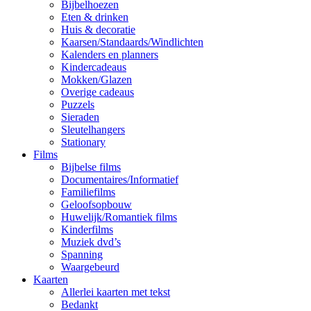
Bijbelhoezen
Eten & drinken
Huis & decoratie
Kaarsen/Standaards/Windlichten
Kalenders en planners
Kindercadeaus
Mokken/Glazen
Overige cadeaus
Puzzels
Sieraden
Sleutelhangers
Stationary
Films
Bijbelse films
Documentaires/Informatief
Familiefilms
Geloofsopbouw
Huwelijk/Romantiek films
Kinderfilms
Muziek dvd’s
Spanning
Waargebeurd
Kaarten
Allerlei kaarten met tekst
Bedankt