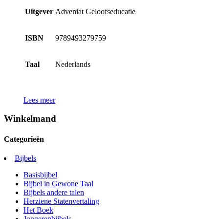
Uitgever
Adveniat Geloofseducatie
ISBN
9789493279759
Taal
Nederlands
Lees meer
Winkelmand
Categorieën
Bijbels
Basisbijbel
Bijbel in Gewone Taal
Bijbels andere talen
Herziene Statenvertaling
Het Boek
Jongerenbijbels