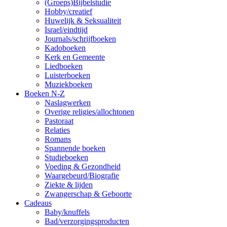
(Groeps)Bijbelstudie
Hobby/creatief
Huwelijk & Seksualiteit
Israel/eindtijd
Journals/schrijfboeken
Kadoboeken
Kerk en Gemeente
Liedboeken
Luisterboeken
Muziekboeken
Boeken N-Z
Naslagwerken
Overige religies/allochtonen
Pastoraat
Relaties
Romans
Spannende boeken
Studieboeken
Voeding & Gezondheid
Waargebeurd/Biografie
Ziekte & lijden
Zwangerschap & Geboorte
Cadeaus
Baby/knuffels
Bad/verzorgingsproducten