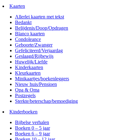
Kaarten
Allerlei kaarten met tekst
Bedankt
Belijdenis/Doop/Opdragen
Blanco kaarten
Condoleance
Geboorte/Zwanger
Gefeliciteerd/Verjaardag
Geslaagd/Rijbewijs
Huwelijk/Liefde
Kinderkaarten
Kleurkaarten
Minikaartjes/boekenleggers
Nieuw huis/Pensioen
Opa & Oma
Postzegels
Sterkte/beterschap/bemoediging
Kinderboeken
Bijbelse verhalen
Boeken 0 – 5 jaar
Boeken 6 – 9 jaar
Boeken 10 – 12 jaar