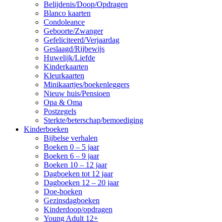
Belijdenis/Doop/Opdragen
Blanco kaarten
Condoleance
Geboorte/Zwanger
Gefeliciteerd/Verjaardag
Geslaagd/Rijbewijs
Huwelijk/Liefde
Kinderkaarten
Kleurkaarten
Minikaartjes/boekenleggers
Nieuw huis/Pensioen
Opa & Oma
Postzegels
Sterkte/beterschap/bemoediging
Kinderboeken
Bijbelse verhalen
Boeken 0 – 5 jaar
Boeken 6 – 9 jaar
Boeken 10 – 12 jaar
Dagboeken tot 12 jaar
Dagboeken 12 – 20 jaar
Doe-boeken
Gezinsdagboeken
Kinderdoop/opdragen
Young Adult 12+