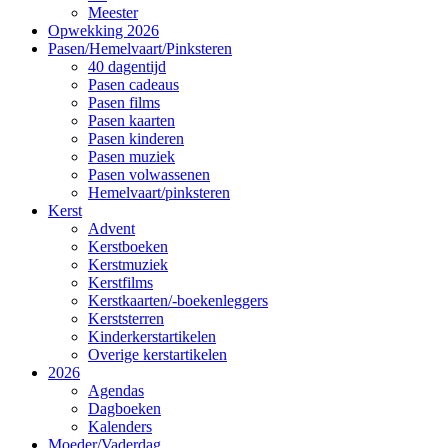
Meester
Opwekking 2026
Pasen/Hemelvaart/Pinksteren
40 dagentijd
Pasen cadeaus
Pasen films
Pasen kaarten
Pasen kinderen
Pasen muziek
Pasen volwassenen
Hemelvaart/pinksteren
Kerst
Advent
Kerstboeken
Kerstmuziek
Kerstfilms
Kerstkaarten/-boekenleggers
Kerststerren
Kinderkerstartikelen
Overige kerstartikelen
2026
Agendas
Dagboeken
Kalenders
Moeder/Vaderdag