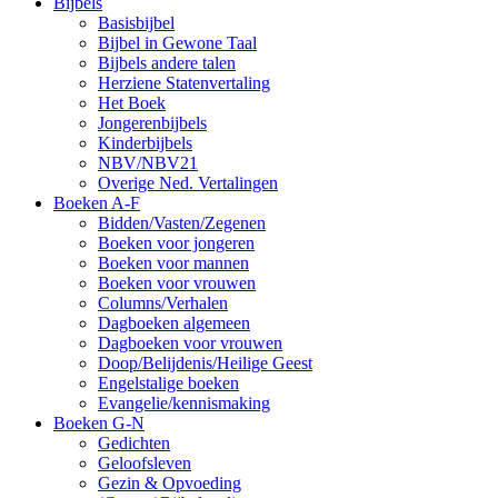
Bijbels
Basisbijbel
Bijbel in Gewone Taal
Bijbels andere talen
Herziene Statenvertaling
Het Boek
Jongerenbijbels
Kinderbijbels
NBV/NBV21
Overige Ned. Vertalingen
Boeken A-F
Bidden/Vasten/Zegenen
Boeken voor jongeren
Boeken voor mannen
Boeken voor vrouwen
Columns/Verhalen
Dagboeken algemeen
Dagboeken voor vrouwen
Doop/Belijdenis/Heilige Geest
Engelstalige boeken
Evangelie/kennismaking
Boeken G-N
Gedichten
Geloofsleven
Gezin & Opvoeding