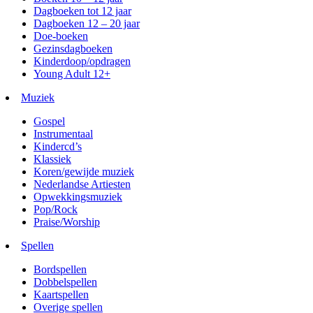
Dagboeken tot 12 jaar
Dagboeken 12 – 20 jaar
Doe-boeken
Gezinsdagboeken
Kinderdoop/opdragen
Young Adult 12+
Muziek
Gospel
Instrumentaal
Kindercd’s
Klassiek
Koren/gewijde muziek
Nederlandse Artiesten
Opwekkingsmuziek
Pop/Rock
Praise/Worship
Spellen
Bordspellen
Dobbelspellen
Kaartspellen
Overige spellen