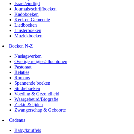
Israel/eindtijd
Journals/schrijfboeken
Kadoboeken
Kerk en Gemeente
Liedboeken
Luisterboeken
Muziekboeken
Boeken N-Z
Naslagwerken
Overige religies/allochtonen
Pastoraat
Relaties
Romans
Spannende boeken
Studieboeken
Voeding & Gezondheid
Waargebeurd/Biografie
Ziekte & lijden
Zwangerschap & Geboorte
Cadeaus
Baby/knuffels