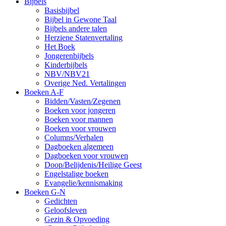
Bijbels
Basisbijbel
Bijbel in Gewone Taal
Bijbels andere talen
Herziene Statenvertaling
Het Boek
Jongerenbijbels
Kinderbijbels
NBV/NBV21
Overige Ned. Vertalingen
Boeken A-F
Bidden/Vasten/Zegenen
Boeken voor jongeren
Boeken voor mannen
Boeken voor vrouwen
Columns/Verhalen
Dagboeken algemeen
Dagboeken voor vrouwen
Doop/Belijdenis/Heilige Geest
Engelstalige boeken
Evangelie/kennismaking
Boeken G-N
Gedichten
Geloofsleven
Gezin & Opvoeding