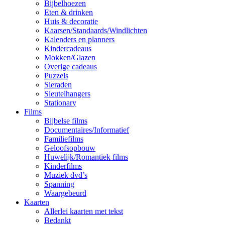
Bijbelhoezen
Eten & drinken
Huis & decoratie
Kaarsen/Standaards/Windlichten
Kalenders en planners
Kindercadeaus
Mokken/Glazen
Overige cadeaus
Puzzels
Sieraden
Sleutelhangers
Stationary
Films
Bijbelse films
Documentaires/Informatief
Familiefilms
Geloofsopbouw
Huwelijk/Romantiek films
Kinderfilms
Muziek dvd’s
Spanning
Waargebeurd
Kaarten
Allerlei kaarten met tekst
Bedankt