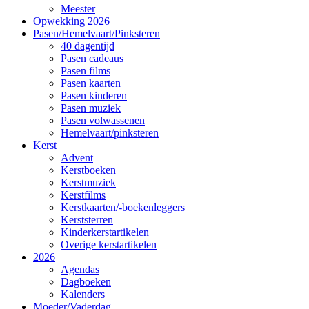
Meester
Opwekking 2026
Pasen/Hemelvaart/Pinksteren
40 dagentijd
Pasen cadeaus
Pasen films
Pasen kaarten
Pasen kinderen
Pasen muziek
Pasen volwassenen
Hemelvaart/pinksteren
Kerst
Advent
Kerstboeken
Kerstmuziek
Kerstfilms
Kerstkaarten/-boekenleggers
Kerststerren
Kinderkerstartikelen
Overige kerstartikelen
2026
Agendas
Dagboeken
Kalenders
Moeder/Vaderdag