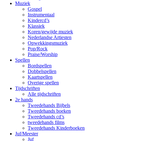
Muziek
Gospel
Instrumentaal
Kindercd’s
Klassiek
Koren/gewijde muziek
Nederlandse Artiesten
Opwekkingsmuziek
Pop/Rock
Praise/Worship
Spellen
Bordspellen
Dobbelspellen
Kaartspellen
Overige spellen
Tijdschriften
Alle tijdschriften
2e hands
Tweedehands Bijbels
Tweedehands boeken
Tweedehands cd’s
tweedehands films
Tweedehands Kinderboeken
Juf/Meester
Juf