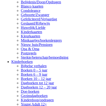
Belijdenis/Doop/Opdragen
Blanco kaarten
Condoleance
Geboorte/Zwanger
Gefeliciteerd/Verjaardag
Geslaagd/Rijbewijs
Huwelijk/Liefde
Kinderkaarten
Kleurkaarten
Minikaartjes/boekenleggers
Nieuw huis/Pensioen
Opa & Oma
Postzegels
Sterkte/beterschap/bemoediging
Kinderboeken
Bijbelse verhalen
Boeken 0 – 5 jaar
Boeken 6 – 9 jaar
Boeken 10 – 12 jaar
Dagboeken tot 12 jaar
Dagboeken 12 – 20 jaar
Doe-boeken
Gezinsdagboeken
Kinderdoop/opdragen
Young Adult 12+