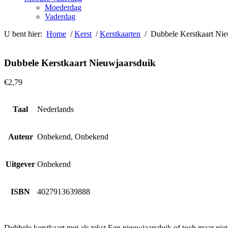
Moederdag
Vaderdag
U bent hier:
Home
/
Kerst
/
Kerstkaarten
/ Dubbele Kerstkaart Nie
Dubbele Kerstkaart Nieuwjaarsduik
€
2,79
Taal
Nederlands
Auteur
Onbekend, Onbekend
Uitgever
Onbekend
ISBN
4027913639888
Dubbele kerstkaart met als tekst Een nieuwjaarsduik of toch maar niet