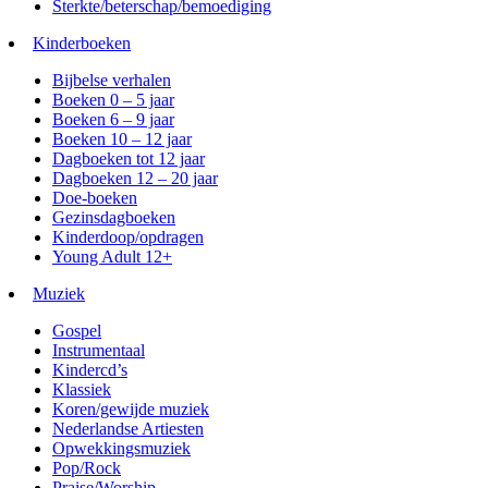
Sterkte/beterschap/bemoediging
Kinderboeken
Bijbelse verhalen
Boeken 0 – 5 jaar
Boeken 6 – 9 jaar
Boeken 10 – 12 jaar
Dagboeken tot 12 jaar
Dagboeken 12 – 20 jaar
Doe-boeken
Gezinsdagboeken
Kinderdoop/opdragen
Young Adult 12+
Muziek
Gospel
Instrumentaal
Kindercd’s
Klassiek
Koren/gewijde muziek
Nederlandse Artiesten
Opwekkingsmuziek
Pop/Rock
Praise/Worship