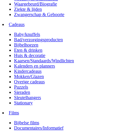
Waargebeurd/Biografie
Ziekte & lijden
Zwangerschap & Geboorte
Cadeaus
Baby/knuffels
Bad/verzorgingsproducten
Bijbelhoezen
Eten & drinken
Huis & decoratie
Kaarsen/Standaards/Windlichten
Kalenders en planners
Kindercadeaus
Mokken/Glazen
Overige cadeaus
Puzzels
Sieraden
Sleutelhangers
Stationary
Films
Bijbelse films
Documentaires/Informatief