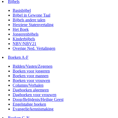
Bijbels
Basisbijbel
Bijbel in Gewone Taal
Bijbels andere talen
Herziene Statenvertaling
Het Boek
Jongerenbijbels
Kinderbijbels
NBV/NBV21
Overige Ned. Vertalingen
Boeken A-F
Bidden/Vasten/Zegenen
Boeken voor jongeren
Boeken voor mannen
Boeken voor vrouwen
Columns/Verhalen
Dagboeken algemeen
Dagboeken voor vrouwen
Doop/Belijdenis/Heilige Geest
Engelstalige boeken
Evangelie/kennismaking
Boeken G-N