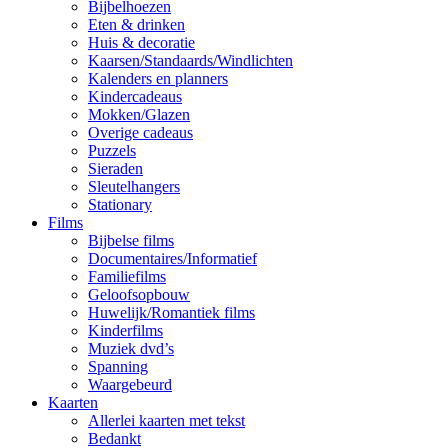
Bijbelhoezen
Eten & drinken
Huis & decoratie
Kaarsen/Standaards/Windlichten
Kalenders en planners
Kindercadeaus
Mokken/Glazen
Overige cadeaus
Puzzels
Sieraden
Sleutelhangers
Stationary
Films
Bijbelse films
Documentaires/Informatief
Familiefilms
Geloofsopbouw
Huwelijk/Romantiek films
Kinderfilms
Muziek dvd’s
Spanning
Waargebeurd
Kaarten
Allerlei kaarten met tekst
Bedankt