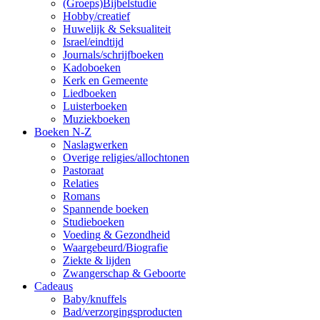
(Groeps)Bijbelstudie
Hobby/creatief
Huwelijk & Seksualiteit
Israel/eindtijd
Journals/schrijfboeken
Kadoboeken
Kerk en Gemeente
Liedboeken
Luisterboeken
Muziekboeken
Boeken N-Z
Naslagwerken
Overige religies/allochtonen
Pastoraat
Relaties
Romans
Spannende boeken
Studieboeken
Voeding & Gezondheid
Waargebeurd/Biografie
Ziekte & lijden
Zwangerschap & Geboorte
Cadeaus
Baby/knuffels
Bad/verzorgingsproducten