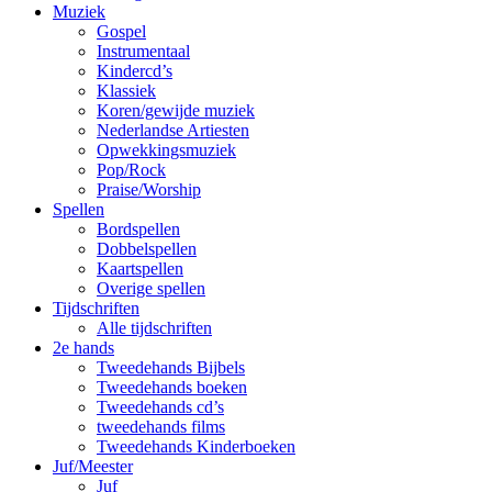
Muziek
Gospel
Instrumentaal
Kindercd’s
Klassiek
Koren/gewijde muziek
Nederlandse Artiesten
Opwekkingsmuziek
Pop/Rock
Praise/Worship
Spellen
Bordspellen
Dobbelspellen
Kaartspellen
Overige spellen
Tijdschriften
Alle tijdschriften
2e hands
Tweedehands Bijbels
Tweedehands boeken
Tweedehands cd’s
tweedehands films
Tweedehands Kinderboeken
Juf/Meester
Juf