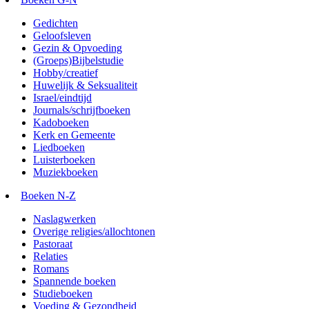
Gedichten
Geloofsleven
Gezin & Opvoeding
(Groeps)Bijbelstudie
Hobby/creatief
Huwelijk & Seksualiteit
Israel/eindtijd
Journals/schrijfboeken
Kadoboeken
Kerk en Gemeente
Liedboeken
Luisterboeken
Muziekboeken
Boeken N-Z
Naslagwerken
Overige religies/allochtonen
Pastoraat
Relaties
Romans
Spannende boeken
Studieboeken
Voeding & Gezondheid