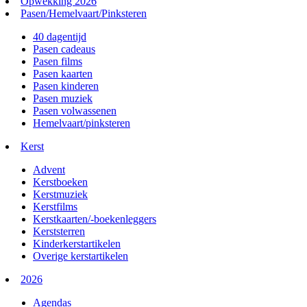
Opwekking 2026
Pasen/Hemelvaart/Pinksteren
40 dagentijd
Pasen cadeaus
Pasen films
Pasen kaarten
Pasen kinderen
Pasen muziek
Pasen volwassenen
Hemelvaart/pinksteren
Kerst
Advent
Kerstboeken
Kerstmuziek
Kerstfilms
Kerstkaarten/-boekenleggers
Kerststerren
Kinderkerstartikelen
Overige kerstartikelen
2026
Agendas