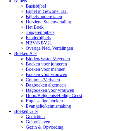
Bijbels
Basisbijbel
Bijbel in Gewone Taal
Bijbels andere talen
Herziene Statenvertaling
Het Boek
Jongerenbijbels
Kinderbijbels
NBV/NBV21
Overige Ned. Vertalingen
Boeken A-F
Bidden/Vasten/Zegenen
Boeken voor jongeren
Boeken voor mannen
Boeken voor vrouwen
Columns/Verhalen
Dagboeken algemeen
Dagboeken voor vrouwen
Doop/Belijdenis/Heilige Geest
Engelstalige boeken
Evangelie/kennismaking
Boeken G-N
Gedichten
Geloofsleven
Gezin & Opvoeding