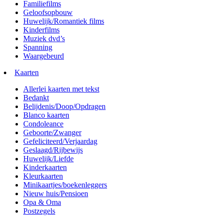
Familiefilms
Geloofsopbouw
Huwelijk/Romantiek films
Kinderfilms
Muziek dvd’s
Spanning
Waargebeurd
Kaarten
Allerlei kaarten met tekst
Bedankt
Belijdenis/Doop/Opdragen
Blanco kaarten
Condoleance
Geboorte/Zwanger
Gefeliciteerd/Verjaardag
Geslaagd/Rijbewijs
Huwelijk/Liefde
Kinderkaarten
Kleurkaarten
Minikaartjes/boekenleggers
Nieuw huis/Pensioen
Opa & Oma
Postzegels