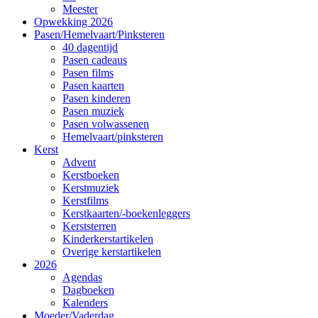
Meester
Opwekking 2026
Pasen/Hemelvaart/Pinksteren
40 dagentijd
Pasen cadeaus
Pasen films
Pasen kaarten
Pasen kinderen
Pasen muziek
Pasen volwassenen
Hemelvaart/pinksteren
Kerst
Advent
Kerstboeken
Kerstmuziek
Kerstfilms
Kerstkaarten/-boekenleggers
Kerststerren
Kinderkerstartikelen
Overige kerstartikelen
2026
Agendas
Dagboeken
Kalenders
Moeder/Vaderdag