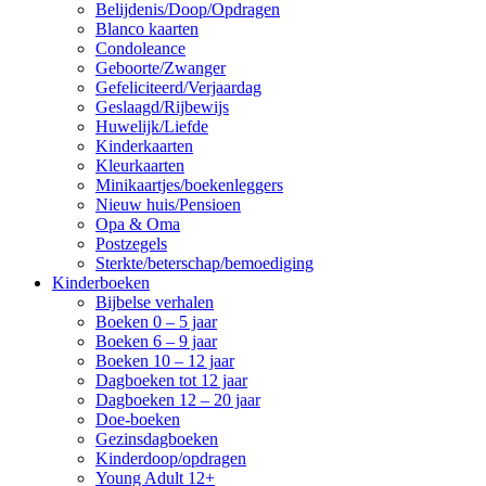
Belijdenis/Doop/Opdragen
Blanco kaarten
Condoleance
Geboorte/Zwanger
Gefeliciteerd/Verjaardag
Geslaagd/Rijbewijs
Huwelijk/Liefde
Kinderkaarten
Kleurkaarten
Minikaartjes/boekenleggers
Nieuw huis/Pensioen
Opa & Oma
Postzegels
Sterkte/beterschap/bemoediging
Kinderboeken
Bijbelse verhalen
Boeken 0 – 5 jaar
Boeken 6 – 9 jaar
Boeken 10 – 12 jaar
Dagboeken tot 12 jaar
Dagboeken 12 – 20 jaar
Doe-boeken
Gezinsdagboeken
Kinderdoop/opdragen
Young Adult 12+