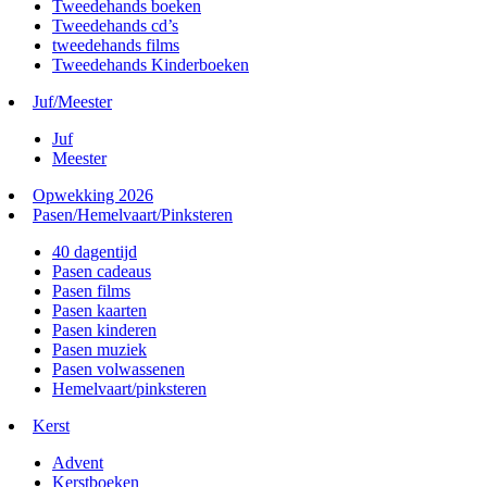
Tweedehands boeken
Tweedehands cd’s
tweedehands films
Tweedehands Kinderboeken
Juf/Meester
Juf
Meester
Opwekking 2026
Pasen/Hemelvaart/Pinksteren
40 dagentijd
Pasen cadeaus
Pasen films
Pasen kaarten
Pasen kinderen
Pasen muziek
Pasen volwassenen
Hemelvaart/pinksteren
Kerst
Advent
Kerstboeken