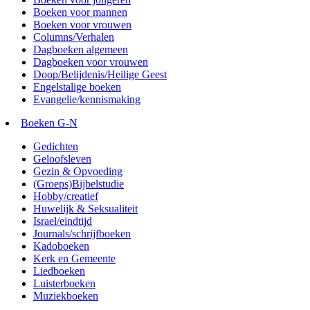
Boeken voor mannen
Boeken voor vrouwen
Columns/Verhalen
Dagboeken algemeen
Dagboeken voor vrouwen
Doop/Belijdenis/Heilige Geest
Engelstalige boeken
Evangelie/kennismaking
Boeken G-N
Gedichten
Geloofsleven
Gezin & Opvoeding
(Groeps)Bijbelstudie
Hobby/creatief
Huwelijk & Seksualiteit
Israel/eindtijd
Journals/schrijfboeken
Kadoboeken
Kerk en Gemeente
Liedboeken
Luisterboeken
Muziekboeken