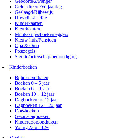
Geboorte/Zwanger
Gefeliciteerd/Verjaardag
Geslaagd/Rijbewijs
Huwelijk/Liefde
Kinderkaarten
Kleurkaarten
Minikaartjes/boekenleggers
Nieuw huis/Pensioen
Opa & Oma
Postzegels
Sterkte/beterschap/bemoediging
Kinderboeken
Bijbelse verhalen
Boeken 0 – 5 jaar
Boeken 6 – 9 jaar
Boeken 10 – 12 jaar
Dagboeken tot 12 jaar
Dagboeken 12 – 20 jaar
Doe-boeken
Gezinsdagboeken
Kinderdoop/opdragen
Young Adult 12+
Muziek