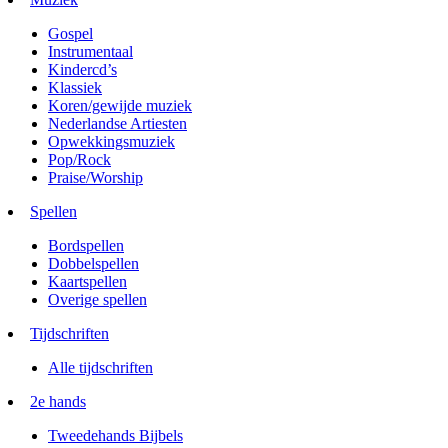
Gospel
Instrumentaal
Kindercd’s
Klassiek
Koren/gewijde muziek
Nederlandse Artiesten
Opwekkingsmuziek
Pop/Rock
Praise/Worship
Spellen
Bordspellen
Dobbelspellen
Kaartspellen
Overige spellen
Tijdschriften
Alle tijdschriften
2e hands
Tweedehands Bijbels