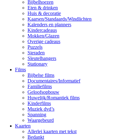
Bijbelhoezen
Eten & drinken
Huis & decoratie
Kaarsen/Standaards/Windlichten
Kalenders en planners
Kindercadeaus
Mokken/Glazen
Overige cadeaus
Puzzels
Sieraden
Sleutelhangers
Stationary
Films
Bijbelse films
Documentaires/Informatief
Familiefilms
Geloofsopbouw
Huwelijk/Romantiek films
Kinderfilms
Muziek dvd’s
Spanning
Waargebeurd
Kaarten
Allerlei kaarten met tekst
Bedankt