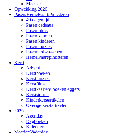
Meester
Opwekking 2026
Pasen/Hemelvaart/Pinksteren
40 dagentijd
Pasen cadeaus
Pasen films
Pasen kaarten
Pasen kinderen
Pasen muziek
Pasen volwassenen
Hemelvaart/pinksteren
Kerst
Advent
Kerstboeken
Kerstmuziek
Kerstfilms
Kerstkaarten/-boekenleggers
Kerststerren
Kinderkerstartikelen
Overige kerstartikelen
2026
Agendas
Dagboeken
Kalenders
Moeder/Vaderdag