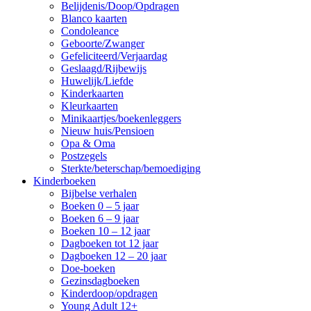
Belijdenis/Doop/Opdragen
Blanco kaarten
Condoleance
Geboorte/Zwanger
Gefeliciteerd/Verjaardag
Geslaagd/Rijbewijs
Huwelijk/Liefde
Kinderkaarten
Kleurkaarten
Minikaartjes/boekenleggers
Nieuw huis/Pensioen
Opa & Oma
Postzegels
Sterkte/beterschap/bemoediging
Kinderboeken
Bijbelse verhalen
Boeken 0 – 5 jaar
Boeken 6 – 9 jaar
Boeken 10 – 12 jaar
Dagboeken tot 12 jaar
Dagboeken 12 – 20 jaar
Doe-boeken
Gezinsdagboeken
Kinderdoop/opdragen
Young Adult 12+