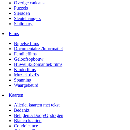
Overige cadeaus
Puzzels
Sieraden
Sleutelhangers
Stationary
Films
Bijbelse films
Documentaires/Informatief
Familiefilms
Geloofsopbouw
Huwelijk/Romantiek films
Kinderfilms
Muziek dvd’s
Spanning
Waargebeurd
Kaarten
Allerlei kaarten met tekst
Bedankt
Belijdenis/Doop/Opdragen
Blanco kaarten
Condoleance