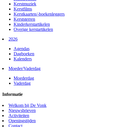
Kerstmuziek
Kerstfilms
Kerstkaarten/-boekenleggers
Kerststerren
Kinderkerstartikelen
Overige kerstartikelen
2026
Agendas
Dagboeken
Kalenders
Moeder/Vaderdag
Moederdag
Vaderdag
Informatie
Welkom bij De Vonk
Nieuwsbrieven
Activiteiten
Openingstijden
Contact