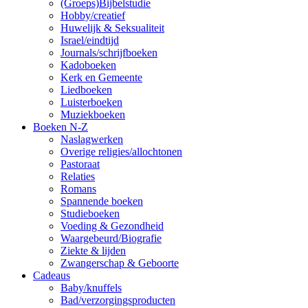
(Groeps)Bijbelstudie
Hobby/creatief
Huwelijk & Seksualiteit
Israel/eindtijd
Journals/schrijfboeken
Kadoboeken
Kerk en Gemeente
Liedboeken
Luisterboeken
Muziekboeken
Boeken N-Z
Naslagwerken
Overige religies/allochtonen
Pastoraat
Relaties
Romans
Spannende boeken
Studieboeken
Voeding & Gezondheid
Waargebeurd/Biografie
Ziekte & lijden
Zwangerschap & Geboorte
Cadeaus
Baby/knuffels
Bad/verzorgingsproducten