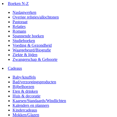
Boeken N-Z
Naslagwerken
Overige religies/allochtonen
Pastoraat
Relaties
Romans
Spannende boeken
Studieboeken
Voeding & Gezondheid
Waargebeurd/Biografie
Ziekte & lijden
Zwangerschap & Geboorte
Cadeaus
Baby/knuffels
Bad/verzorgingsproducten
Bijbelhoezen
Eten & drinken
Huis & decoratie
Kaarsen/Standaards/Windlichten
Kalenders en planners
Kindercadeaus
Mokken/Glazen