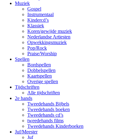
Muziek
Gospel
Instrumentaal
Kindercd’s
Klassiek
Koren/gewijde muziek
Nederlandse Artiesten
Opwekkingsmuziek
Pop/Rock
Praise/Worship
Spellen
Bordspellen
Dobbelspellen
Kaartspellen
Overige spellen
Tijdschriften
Alle tijdschriften
2e hands
Tweedehands Bijbels
Tweedehands boeken
Tweedehands cd’s
tweedehands films
Tweedehands Kinderboeken
Juf/Meester
Juf