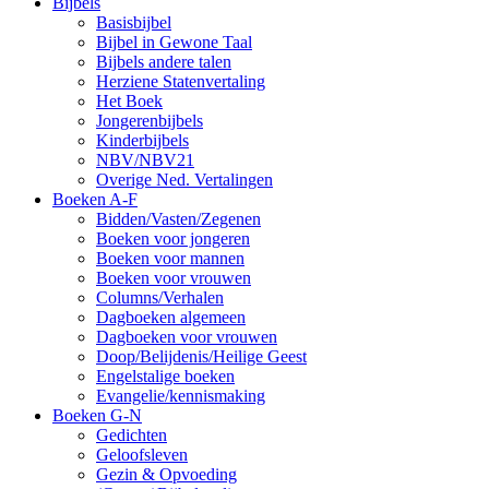
Bijbels
Basisbijbel
Bijbel in Gewone Taal
Bijbels andere talen
Herziene Statenvertaling
Het Boek
Jongerenbijbels
Kinderbijbels
NBV/NBV21
Overige Ned. Vertalingen
Boeken A-F
Bidden/Vasten/Zegenen
Boeken voor jongeren
Boeken voor mannen
Boeken voor vrouwen
Columns/Verhalen
Dagboeken algemeen
Dagboeken voor vrouwen
Doop/Belijdenis/Heilige Geest
Engelstalige boeken
Evangelie/kennismaking
Boeken G-N
Gedichten
Geloofsleven
Gezin & Opvoeding