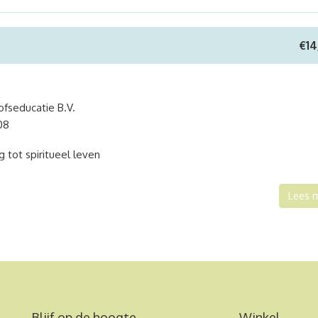
€
14
fseducatie B.V.
08
g tot spiritueel leven
Lees 
Blijf op de hoogte
Winkel