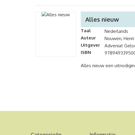
Alles nieuw
Taal
Nederlands
Auteur
Nouwen, Henri
Uitgever
Adveniat Geloo
ISBN
97894933950
Alles nieuw een uitnodigin
Categorieën
Informatie