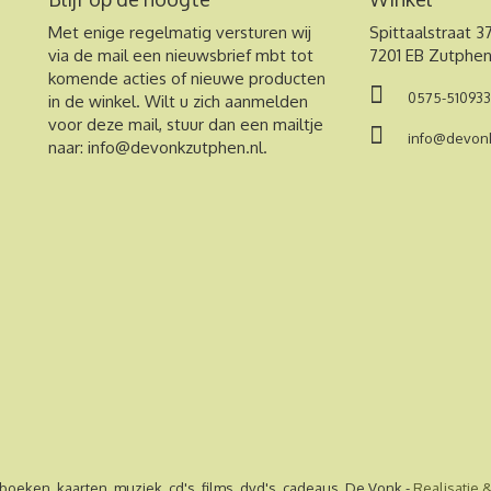
Met enige regelmatig versturen wij
Spittaalstraat 3
via de mail een nieuwsbrief mbt tot
7201 EB Zutphe
komende acties of nieuwe producten
0575-510933
in de winkel. Wilt u zich aanmelden
voor deze mail, stuur dan een mailtje
info@devonk
naar:
info@devonkzutphen.nl
.
 boeken, kaarten, muziek, cd's, films, dvd's, cadeaus, De Vonk -
Realisatie 