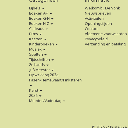
Bijbels
Welkom bij De Vonk
Boeken A-F
Nieuwsbrieven
Boeken G-N
Activiteiten
Boeken N-Z
Openingstijden
Cadeaus
Contact
Films
Algemene voorwaarden
Kaarten
Privacybeleid
Kinderboeken
Verzending en betaling
Muziek
Spellen
Tijdschriften
2e hands
Juf/Meester
Opwekking 2026
Pasen/Hemelvaart/Pinksteren
Kerst
2026
Moeder/Vaderdag
© 2026 - Christelijke