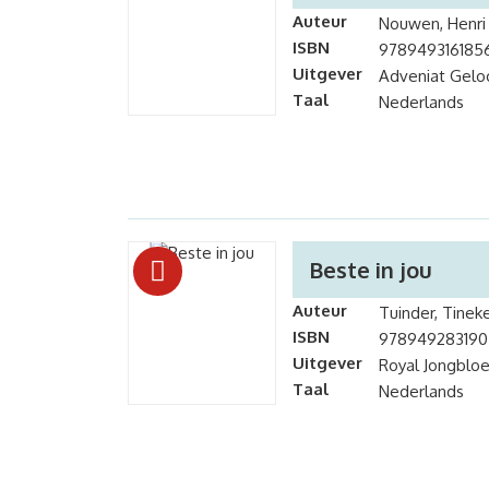
Auteur
Nouwen, Henri
ISBN
978949316185
Uitgever
Adveniat Geloo
Taal
Nederlands
Beste in jou
Auteur
Tuinder, Tinek
ISBN
978949283190
Uitgever
Royal Jongblo
Taal
Nederlands