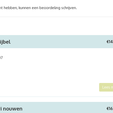
ht hebben, kunnen een beoordeling schrijven.
ijbel
€
1
07
Lees 
ri nouwen
€
1