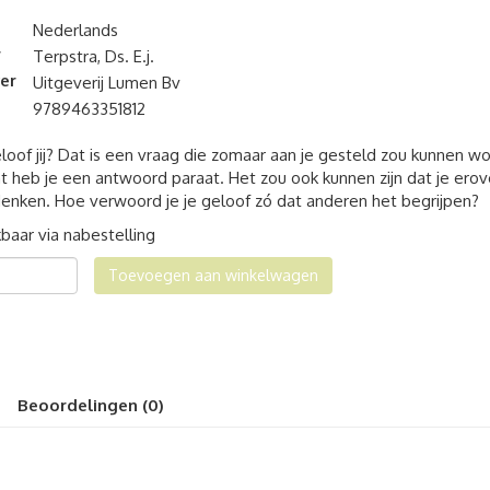
Nederlands
r
Terpstra, Ds. E.j.
er
Uitgeverij Lumen Bv
9789463351812
oof jij? Dat is een vraag die zomaar aan je gesteld zou kunnen w
t heb je een antwoord paraat. Het zou ook kunnen zijn dat je erov
enken. Hoe verwoord je je geloof zó dat anderen het begrijpen?
baar via nabestelling
tbij
Toevoegen aan winkelwagen
al
Beoordelingen (0)