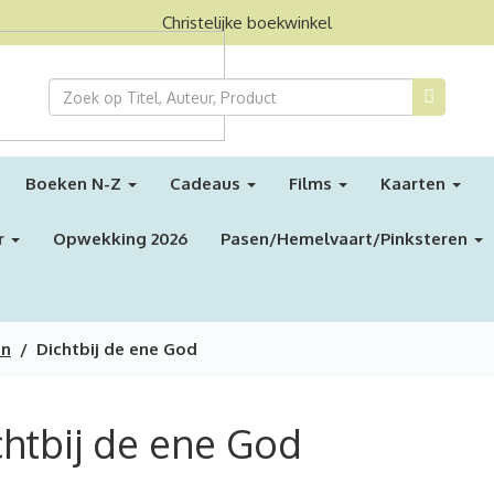
Christelijke boekwinkel
Boeken N-Z
Cadeaus
Films
Kaarten
r
Opwekking 2026
Pasen/Hemelvaart/Pinksteren
en
/ Dichtbij de ene God
chtbij de ene God