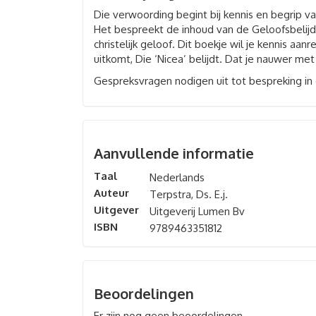
Die verwoording begint bij kennis en begrip van
Het bespreekt de inhoud van de Geloofsbelijd
christelijk geloof. Dit boekje wil je kennis aan
uitkomt, Die ‘Nicea’ belijdt. Dat je nauwer me
Gespreksvragen nodigen uit tot bespreking in 
Aanvullende informatie
Taal
Nederlands
Auteur
Terpstra, Ds. E.j.
Uitgever
Uitgeverij Lumen Bv
ISBN
9789463351812
Beoordelingen
Er zijn nog geen beoordelingen.