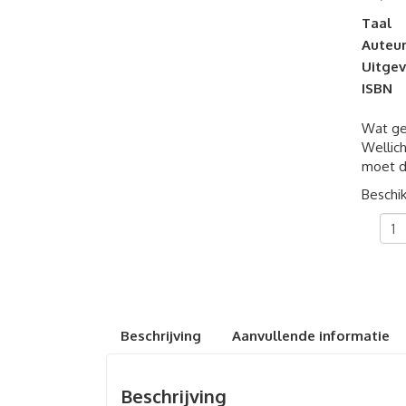
Taal
Auteu
Uitgev
ISBN
Wat gel
Wellich
moet d
Beschik
Dich
de
ene
God
aant
Beschrijving
Aanvullende informatie
Beschrijving