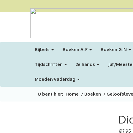
Bijbels
Boeken A-F
Boeken G-N
Tijdschriften
2e hands
Juf/Meeste
Moeder/Vaderdag
U bent hier:
Home
/
Boeken
/
Geloofslev
Di
€
17,95