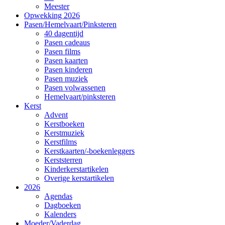
Meester
Opwekking 2026
Pasen/Hemelvaart/Pinksteren
40 dagentijd
Pasen cadeaus
Pasen films
Pasen kaarten
Pasen kinderen
Pasen muziek
Pasen volwassenen
Hemelvaart/pinksteren
Kerst
Advent
Kerstboeken
Kerstmuziek
Kerstfilms
Kerstkaarten/-boekenleggers
Kerststerren
Kinderkerstartikelen
Overige kerstartikelen
2026
Agendas
Dagboeken
Kalenders
Moeder/Vaderdag