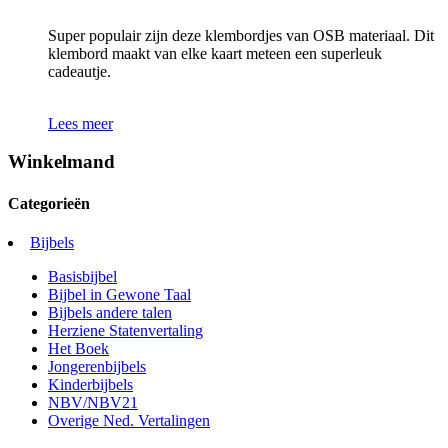
Super populair zijn deze klembordjes van OSB materiaal. Dit
klembord maakt van elke kaart meteen een superleuk
cadeautje.
Lees meer
Winkelmand
Categorieën
Bijbels
Basisbijbel
Bijbel in Gewone Taal
Bijbels andere talen
Herziene Statenvertaling
Het Boek
Jongerenbijbels
Kinderbijbels
NBV/NBV21
Overige Ned. Vertalingen