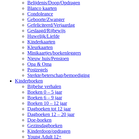
Belijdenis/Doop/Opdragen
Blanco kaarten
Condoleance
Geboorte/Zwanger
Gefeliciteerd/Verjaardag
Geslaagd/Rijbewijs
Huwelijk/Liefde
Kinderkaarten
Kleurkaarten
Minikaartjes/boekenleggers
Nieuw huis/Pensioen
Opa & Oma
Postzegels
Sterkte/beterschap/bemoediging
Kinderboeken
Bijbelse verhalen
Boeken 0 – 5 jaar
Boeken 6 – 9 jaar
Boeken 10 – 12 jaar
Dagboeken tot 12 jaar
Dagboeken 12 – 20 jaar
Doe-boeken
Gezinsdagboeken
Kinderdoop/opdragen
Young Adult 12+