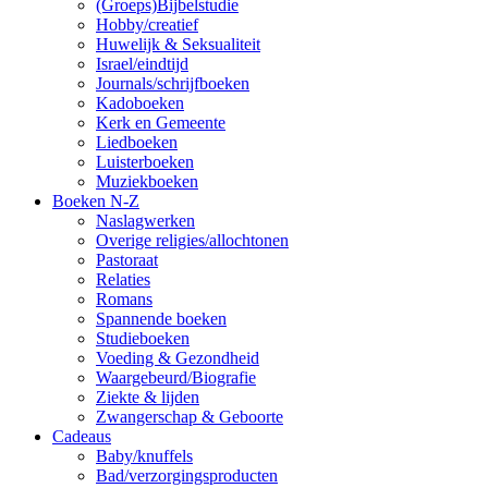
(Groeps)Bijbelstudie
Hobby/creatief
Huwelijk & Seksualiteit
Israel/eindtijd
Journals/schrijfboeken
Kadoboeken
Kerk en Gemeente
Liedboeken
Luisterboeken
Muziekboeken
Boeken N-Z
Naslagwerken
Overige religies/allochtonen
Pastoraat
Relaties
Romans
Spannende boeken
Studieboeken
Voeding & Gezondheid
Waargebeurd/Biografie
Ziekte & lijden
Zwangerschap & Geboorte
Cadeaus
Baby/knuffels
Bad/verzorgingsproducten