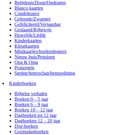
Belijdenis/Doop/Opdragen
Blanco kaarten
Condoleance
Geboorte/Zwanger
Gefeliciteerd/Verjaardag
Geslaagd/Rijbewijs
Huwelijk/Liefde
Kinderkaarten
Kleurkaarten
Minikaartjes/boekenleggers
Nieuw huis/Pensioen
Opa & Oma
Postzegels
Sterkte/beterschap/bemoediging
Kinderboeken
Bijbelse verhalen
Boeken 0 – 5 jaar
Boeken 6 – 9 jaar
Boeken 10 – 12 jaar
Dagboeken tot 12 jaar
Dagboeken 12 – 20 jaar
Doe-boeken
Gezinsdagboeken