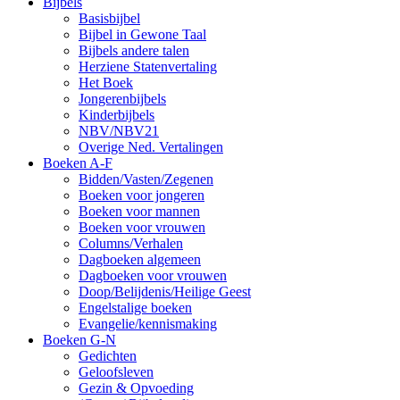
Bijbels
Basisbijbel
Bijbel in Gewone Taal
Bijbels andere talen
Herziene Statenvertaling
Het Boek
Jongerenbijbels
Kinderbijbels
NBV/NBV21
Overige Ned. Vertalingen
Boeken A-F
Bidden/Vasten/Zegenen
Boeken voor jongeren
Boeken voor mannen
Boeken voor vrouwen
Columns/Verhalen
Dagboeken algemeen
Dagboeken voor vrouwen
Doop/Belijdenis/Heilige Geest
Engelstalige boeken
Evangelie/kennismaking
Boeken G-N
Gedichten
Geloofsleven
Gezin & Opvoeding