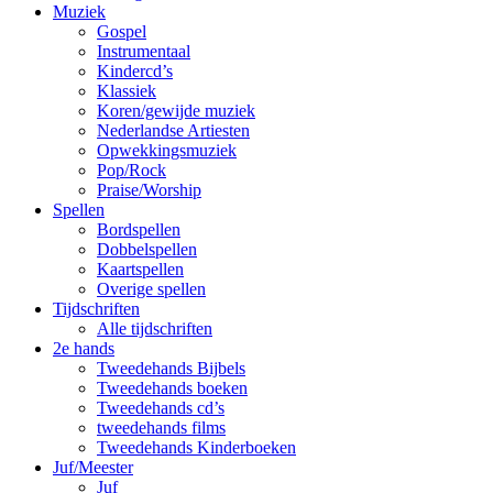
Muziek
Gospel
Instrumentaal
Kindercd’s
Klassiek
Koren/gewijde muziek
Nederlandse Artiesten
Opwekkingsmuziek
Pop/Rock
Praise/Worship
Spellen
Bordspellen
Dobbelspellen
Kaartspellen
Overige spellen
Tijdschriften
Alle tijdschriften
2e hands
Tweedehands Bijbels
Tweedehands boeken
Tweedehands cd’s
tweedehands films
Tweedehands Kinderboeken
Juf/Meester
Juf