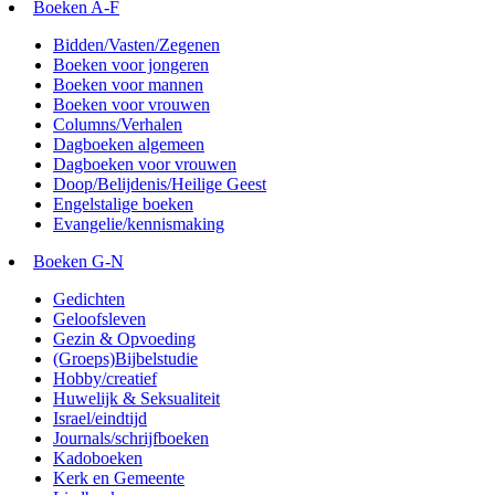
Boeken A-F
Bidden/Vasten/Zegenen
Boeken voor jongeren
Boeken voor mannen
Boeken voor vrouwen
Columns/Verhalen
Dagboeken algemeen
Dagboeken voor vrouwen
Doop/Belijdenis/Heilige Geest
Engelstalige boeken
Evangelie/kennismaking
Boeken G-N
Gedichten
Geloofsleven
Gezin & Opvoeding
(Groeps)Bijbelstudie
Hobby/creatief
Huwelijk & Seksualiteit
Israel/eindtijd
Journals/schrijfboeken
Kadoboeken
Kerk en Gemeente