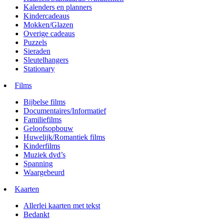
Kalenders en planners
Kindercadeaus
Mokken/Glazen
Overige cadeaus
Puzzels
Sieraden
Sleutelhangers
Stationary
Films
Bijbelse films
Documentaires/Informatief
Familiefilms
Geloofsopbouw
Huwelijk/Romantiek films
Kinderfilms
Muziek dvd’s
Spanning
Waargebeurd
Kaarten
Allerlei kaarten met tekst
Bedankt