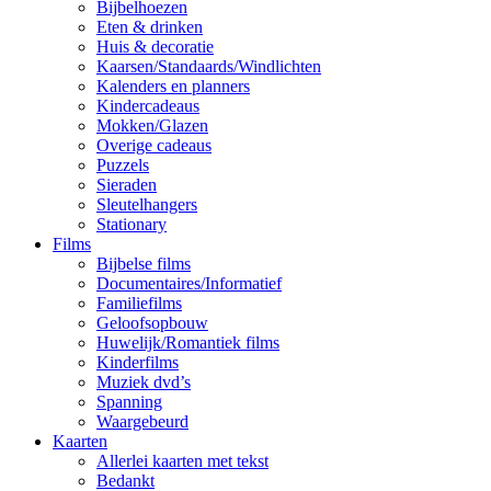
Bijbelhoezen
Eten & drinken
Huis & decoratie
Kaarsen/Standaards/Windlichten
Kalenders en planners
Kindercadeaus
Mokken/Glazen
Overige cadeaus
Puzzels
Sieraden
Sleutelhangers
Stationary
Films
Bijbelse films
Documentaires/Informatief
Familiefilms
Geloofsopbouw
Huwelijk/Romantiek films
Kinderfilms
Muziek dvd’s
Spanning
Waargebeurd
Kaarten
Allerlei kaarten met tekst
Bedankt