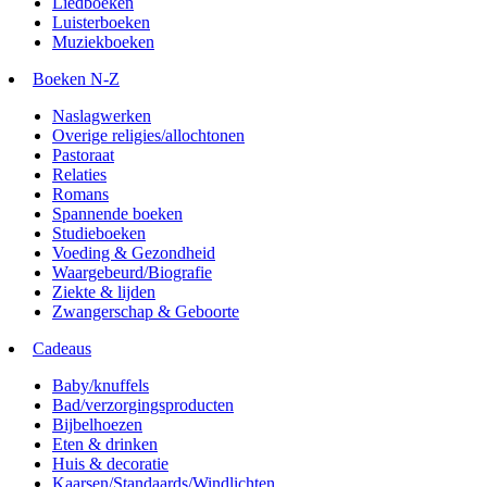
Liedboeken
Luisterboeken
Muziekboeken
Boeken N-Z
Naslagwerken
Overige religies/allochtonen
Pastoraat
Relaties
Romans
Spannende boeken
Studieboeken
Voeding & Gezondheid
Waargebeurd/Biografie
Ziekte & lijden
Zwangerschap & Geboorte
Cadeaus
Baby/knuffels
Bad/verzorgingsproducten
Bijbelhoezen
Eten & drinken
Huis & decoratie
Kaarsen/Standaards/Windlichten