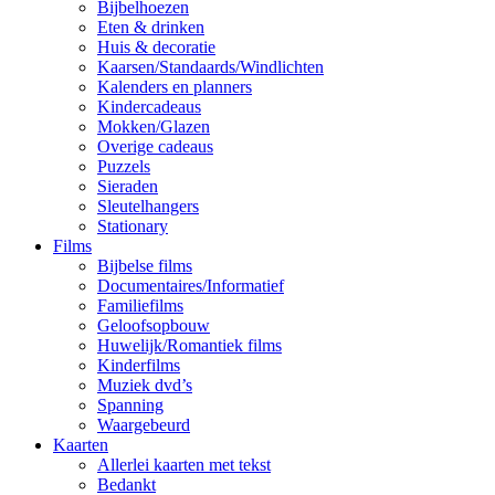
Bijbelhoezen
Eten & drinken
Huis & decoratie
Kaarsen/Standaards/Windlichten
Kalenders en planners
Kindercadeaus
Mokken/Glazen
Overige cadeaus
Puzzels
Sieraden
Sleutelhangers
Stationary
Films
Bijbelse films
Documentaires/Informatief
Familiefilms
Geloofsopbouw
Huwelijk/Romantiek films
Kinderfilms
Muziek dvd’s
Spanning
Waargebeurd
Kaarten
Allerlei kaarten met tekst
Bedankt