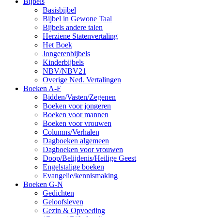
Bijbels
Basisbijbel
Bijbel in Gewone Taal
Bijbels andere talen
Herziene Statenvertaling
Het Boek
Jongerenbijbels
Kinderbijbels
NBV/NBV21
Overige Ned. Vertalingen
Boeken A-F
Bidden/Vasten/Zegenen
Boeken voor jongeren
Boeken voor mannen
Boeken voor vrouwen
Columns/Verhalen
Dagboeken algemeen
Dagboeken voor vrouwen
Doop/Belijdenis/Heilige Geest
Engelstalige boeken
Evangelie/kennismaking
Boeken G-N
Gedichten
Geloofsleven
Gezin & Opvoeding