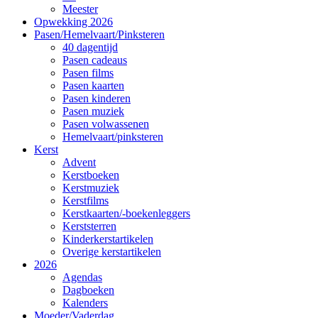
Meester
Opwekking 2026
Pasen/Hemelvaart/Pinksteren
40 dagentijd
Pasen cadeaus
Pasen films
Pasen kaarten
Pasen kinderen
Pasen muziek
Pasen volwassenen
Hemelvaart/pinksteren
Kerst
Advent
Kerstboeken
Kerstmuziek
Kerstfilms
Kerstkaarten/-boekenleggers
Kerststerren
Kinderkerstartikelen
Overige kerstartikelen
2026
Agendas
Dagboeken
Kalenders
Moeder/Vaderdag