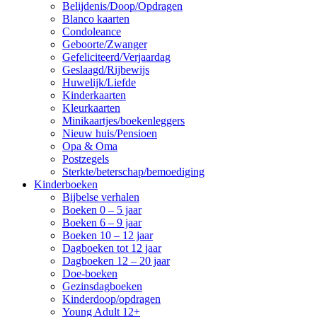
Belijdenis/Doop/Opdragen
Blanco kaarten
Condoleance
Geboorte/Zwanger
Gefeliciteerd/Verjaardag
Geslaagd/Rijbewijs
Huwelijk/Liefde
Kinderkaarten
Kleurkaarten
Minikaartjes/boekenleggers
Nieuw huis/Pensioen
Opa & Oma
Postzegels
Sterkte/beterschap/bemoediging
Kinderboeken
Bijbelse verhalen
Boeken 0 – 5 jaar
Boeken 6 – 9 jaar
Boeken 10 – 12 jaar
Dagboeken tot 12 jaar
Dagboeken 12 – 20 jaar
Doe-boeken
Gezinsdagboeken
Kinderdoop/opdragen
Young Adult 12+