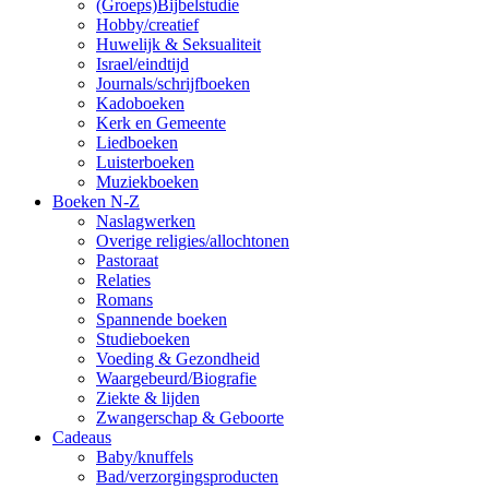
(Groeps)Bijbelstudie
Hobby/creatief
Huwelijk & Seksualiteit
Israel/eindtijd
Journals/schrijfboeken
Kadoboeken
Kerk en Gemeente
Liedboeken
Luisterboeken
Muziekboeken
Boeken N-Z
Naslagwerken
Overige religies/allochtonen
Pastoraat
Relaties
Romans
Spannende boeken
Studieboeken
Voeding & Gezondheid
Waargebeurd/Biografie
Ziekte & lijden
Zwangerschap & Geboorte
Cadeaus
Baby/knuffels
Bad/verzorgingsproducten