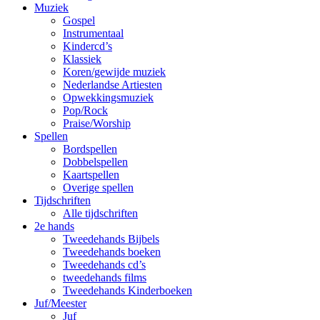
Muziek
Gospel
Instrumentaal
Kindercd’s
Klassiek
Koren/gewijde muziek
Nederlandse Artiesten
Opwekkingsmuziek
Pop/Rock
Praise/Worship
Spellen
Bordspellen
Dobbelspellen
Kaartspellen
Overige spellen
Tijdschriften
Alle tijdschriften
2e hands
Tweedehands Bijbels
Tweedehands boeken
Tweedehands cd’s
tweedehands films
Tweedehands Kinderboeken
Juf/Meester
Juf