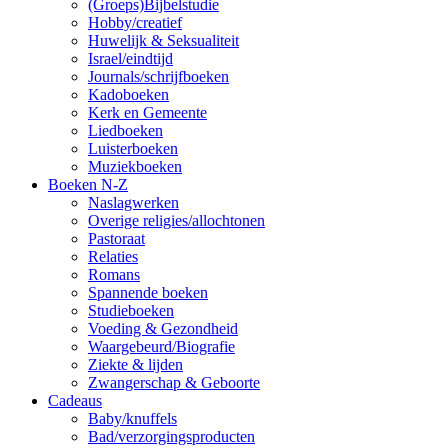
(Groeps)Bijbelstudie
Hobby/creatief
Huwelijk & Seksualiteit
Israel/eindtijd
Journals/schrijfboeken
Kadoboeken
Kerk en Gemeente
Liedboeken
Luisterboeken
Muziekboeken
Boeken N-Z
Naslagwerken
Overige religies/allochtonen
Pastoraat
Relaties
Romans
Spannende boeken
Studieboeken
Voeding & Gezondheid
Waargebeurd/Biografie
Ziekte & lijden
Zwangerschap & Geboorte
Cadeaus
Baby/knuffels
Bad/verzorgingsproducten