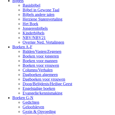
Bijbels
Basisbijbel
Bijbel in Gewone Taal
Bijbels andere talen
Herziene Statenvertaling
Het Boek
Jongerenbijbels
Kinderbijbels
NBV/NBV21
Overige Ned. Vertalingen
Boeken A-F
Bidden/Vasten/Zegenen
Boeken voor jongeren
Boeken voor mannen
Boeken voor vrouwen
Columns/Verhalen
Dagboeken algemeen
Dagboeken voor vrouwen
Doop/Belijdenis/Heilige Geest
Engelstalige boeken
Evangelie/kennismaking
Boeken G-N
Gedichten
Geloofsleven
Gezin & Opvoeding