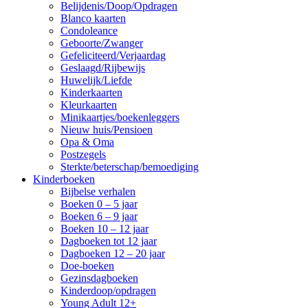
Belijdenis/Doop/Opdragen
Blanco kaarten
Condoleance
Geboorte/Zwanger
Gefeliciteerd/Verjaardag
Geslaagd/Rijbewijs
Huwelijk/Liefde
Kinderkaarten
Kleurkaarten
Minikaartjes/boekenleggers
Nieuw huis/Pensioen
Opa & Oma
Postzegels
Sterkte/beterschap/bemoediging
Kinderboeken
Bijbelse verhalen
Boeken 0 – 5 jaar
Boeken 6 – 9 jaar
Boeken 10 – 12 jaar
Dagboeken tot 12 jaar
Dagboeken 12 – 20 jaar
Doe-boeken
Gezinsdagboeken
Kinderdoop/opdragen
Young Adult 12+