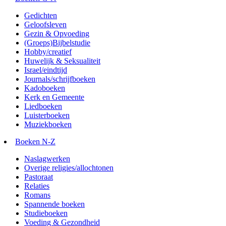
Gedichten
Geloofsleven
Gezin & Opvoeding
(Groeps)Bijbelstudie
Hobby/creatief
Huwelijk & Seksualiteit
Israel/eindtijd
Journals/schrijfboeken
Kadoboeken
Kerk en Gemeente
Liedboeken
Luisterboeken
Muziekboeken
Boeken N-Z
Naslagwerken
Overige religies/allochtonen
Pastoraat
Relaties
Romans
Spannende boeken
Studieboeken
Voeding & Gezondheid