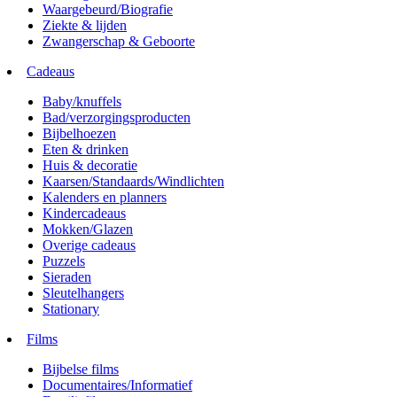
Waargebeurd/Biografie
Ziekte & lijden
Zwangerschap & Geboorte
Cadeaus
Baby/knuffels
Bad/verzorgingsproducten
Bijbelhoezen
Eten & drinken
Huis & decoratie
Kaarsen/Standaards/Windlichten
Kalenders en planners
Kindercadeaus
Mokken/Glazen
Overige cadeaus
Puzzels
Sieraden
Sleutelhangers
Stationary
Films
Bijbelse films
Documentaires/Informatief