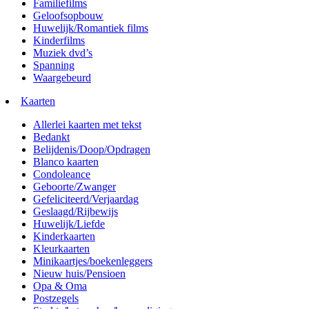
Familiefilms
Geloofsopbouw
Huwelijk/Romantiek films
Kinderfilms
Muziek dvd’s
Spanning
Waargebeurd
Kaarten
Allerlei kaarten met tekst
Bedankt
Belijdenis/Doop/Opdragen
Blanco kaarten
Condoleance
Geboorte/Zwanger
Gefeliciteerd/Verjaardag
Geslaagd/Rijbewijs
Huwelijk/Liefde
Kinderkaarten
Kleurkaarten
Minikaartjes/boekenleggers
Nieuw huis/Pensioen
Opa & Oma
Postzegels