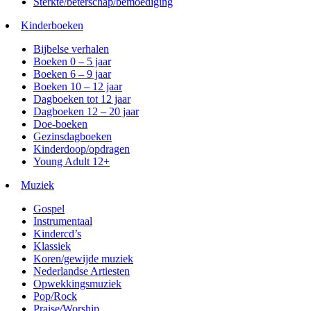
Sterkte/beterschap/bemoediging
Kinderboeken
Bijbelse verhalen
Boeken 0 – 5 jaar
Boeken 6 – 9 jaar
Boeken 10 – 12 jaar
Dagboeken tot 12 jaar
Dagboeken 12 – 20 jaar
Doe-boeken
Gezinsdagboeken
Kinderdoop/opdragen
Young Adult 12+
Muziek
Gospel
Instrumentaal
Kindercd’s
Klassiek
Koren/gewijde muziek
Nederlandse Artiesten
Opwekkingsmuziek
Pop/Rock
Praise/Worship