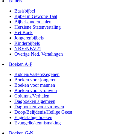
Bijbels
Basisbijbel
Bijbel in Gewone Taal
Bijbels andere talen
Herziene Statenvertaling
Het Boek
Jongerenbijbels
Kinderbijbels
NBV/NBV21
Overige Ned. Vertalingen
Boeken A-F
Bidden/Vasten/Zegenen
Boeken voor jongeren
Boeken voor mannen
Boeken voor vrouwen
Columns/Verhalen
Dagboeken algemeen
Dagboeken voor vrouwen
Doop/Belijdenis/Heilige Geest
Engelstalige boeken
Evangelie/kennismaking
Boeken G-N