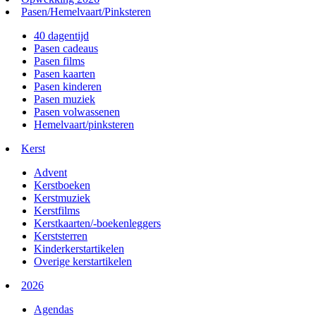
Pasen/Hemelvaart/Pinksteren
40 dagentijd
Pasen cadeaus
Pasen films
Pasen kaarten
Pasen kinderen
Pasen muziek
Pasen volwassenen
Hemelvaart/pinksteren
Kerst
Advent
Kerstboeken
Kerstmuziek
Kerstfilms
Kerstkaarten/-boekenleggers
Kerststerren
Kinderkerstartikelen
Overige kerstartikelen
2026
Agendas