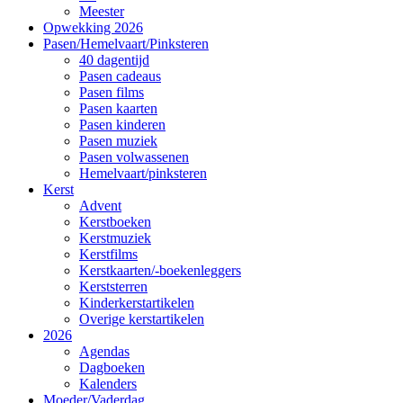
Meester
Opwekking 2026
Pasen/Hemelvaart/Pinksteren
40 dagentijd
Pasen cadeaus
Pasen films
Pasen kaarten
Pasen kinderen
Pasen muziek
Pasen volwassenen
Hemelvaart/pinksteren
Kerst
Advent
Kerstboeken
Kerstmuziek
Kerstfilms
Kerstkaarten/-boekenleggers
Kerststerren
Kinderkerstartikelen
Overige kerstartikelen
2026
Agendas
Dagboeken
Kalenders
Moeder/Vaderdag