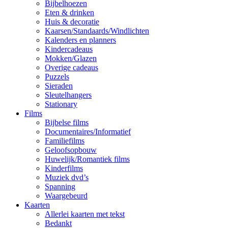
Bijbelhoezen
Eten & drinken
Huis & decoratie
Kaarsen/Standaards/Windlichten
Kalenders en planners
Kindercadeaus
Mokken/Glazen
Overige cadeaus
Puzzels
Sieraden
Sleutelhangers
Stationary
Films
Bijbelse films
Documentaires/Informatief
Familiefilms
Geloofsopbouw
Huwelijk/Romantiek films
Kinderfilms
Muziek dvd’s
Spanning
Waargebeurd
Kaarten
Allerlei kaarten met tekst
Bedankt