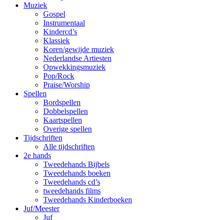
Muziek
Gospel
Instrumentaal
Kindercd’s
Klassiek
Koren/gewijde muziek
Nederlandse Artiesten
Opwekkingsmuziek
Pop/Rock
Praise/Worship
Spellen
Bordspellen
Dobbelspellen
Kaartspellen
Overige spellen
Tijdschriften
Alle tijdschriften
2e hands
Tweedehands Bijbels
Tweedehands boeken
Tweedehands cd’s
tweedehands films
Tweedehands Kinderboeken
Juf/Meester
Juf