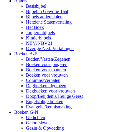
Bijbels
Basisbijbel
Bijbel in Gewone Taal
Bijbels andere talen
Herziene Statenvertaling
Het Boek
Jongerenbijbels
Kinderbijbels
NBV/NBV21
Overige Ned. Vertalingen
Boeken A-F
Bidden/Vasten/Zegenen
Boeken voor jongeren
Boeken voor mannen
Boeken voor vrouwen
Columns/Verhalen
Dagboeken algemeen
Dagboeken voor vrouwen
Doop/Belijdenis/Heilige Geest
Engelstalige boeken
Evangelie/kennismaking
Boeken G-N
Gedichten
Geloofsleven
Gezin & Opvoeding