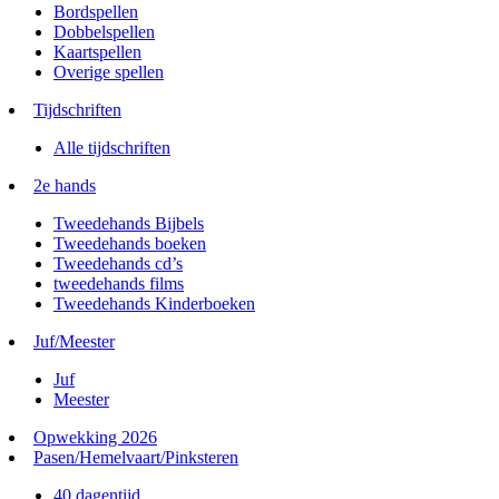
Bordspellen
Dobbelspellen
Kaartspellen
Overige spellen
Tijdschriften
Alle tijdschriften
2e hands
Tweedehands Bijbels
Tweedehands boeken
Tweedehands cd’s
tweedehands films
Tweedehands Kinderboeken
Juf/Meester
Juf
Meester
Opwekking 2026
Pasen/Hemelvaart/Pinksteren
40 dagentijd