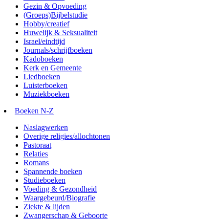
Gezin & Opvoeding
(Groeps)Bijbelstudie
Hobby/creatief
Huwelijk & Seksualiteit
Israel/eindtijd
Journals/schrijfboeken
Kadoboeken
Kerk en Gemeente
Liedboeken
Luisterboeken
Muziekboeken
Boeken N-Z
Naslagwerken
Overige religies/allochtonen
Pastoraat
Relaties
Romans
Spannende boeken
Studieboeken
Voeding & Gezondheid
Waargebeurd/Biografie
Ziekte & lijden
Zwangerschap & Geboorte