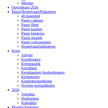
Meester
Opwekking 2026
Pasen/Hemelvaart/Pinksteren
40 dagentijd
Pasen cadeaus
Pasen films
Pasen kaarten
Pasen kinderen
Pasen muziek
Pasen volwassenen
Hemelvaart/pinksteren
Kerst
Advent
Kerstboeken
Kerstmuziek
Kerstfilms
Kerstkaarten/-boekenleggers
Kerststerren
Kinderkerstartikelen
Overige kerstartikelen
2026
Agendas
Dagboeken
Kalenders
Moeder/Vaderdag