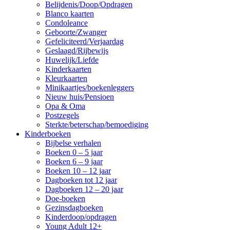
Belijdenis/Doop/Opdragen
Blanco kaarten
Condoleance
Geboorte/Zwanger
Gefeliciteerd/Verjaardag
Geslaagd/Rijbewijs
Huwelijk/Liefde
Kinderkaarten
Kleurkaarten
Minikaartjes/boekenleggers
Nieuw huis/Pensioen
Opa & Oma
Postzegels
Sterkte/beterschap/bemoediging
Kinderboeken
Bijbelse verhalen
Boeken 0 – 5 jaar
Boeken 6 – 9 jaar
Boeken 10 – 12 jaar
Dagboeken tot 12 jaar
Dagboeken 12 – 20 jaar
Doe-boeken
Gezinsdagboeken
Kinderdoop/opdragen
Young Adult 12+