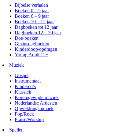
Bijbelse verhalen
Boeken 0 – 5 jaar
Boeken 6 – 9 jaar
Boeken 10 – 12 jaar
Dagboeken tot 12 jaar
Dagboeken 12 – 20 jaar
Doe-boeken
Gezinsdagboeken
Kinderdoop/opdragen
Young Adult 12+
Muziek
Gospel
Instrumentaal
Kindercd’s
Klassiek
Koren/gewijde muziek
Nederlandse Artiesten
Opwekkingsmuziek
Pop/Rock
Praise/Worship
Spellen