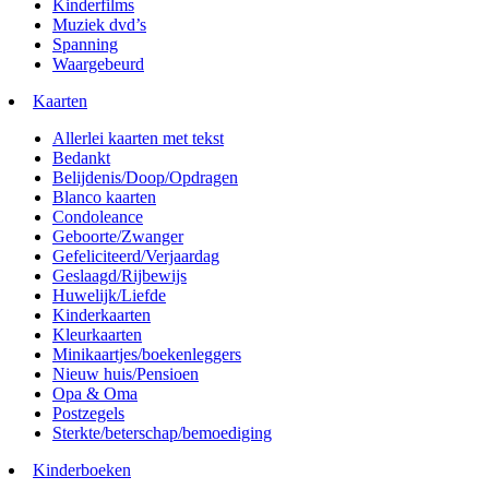
Kinderfilms
Muziek dvd’s
Spanning
Waargebeurd
Kaarten
Allerlei kaarten met tekst
Bedankt
Belijdenis/Doop/Opdragen
Blanco kaarten
Condoleance
Geboorte/Zwanger
Gefeliciteerd/Verjaardag
Geslaagd/Rijbewijs
Huwelijk/Liefde
Kinderkaarten
Kleurkaarten
Minikaartjes/boekenleggers
Nieuw huis/Pensioen
Opa & Oma
Postzegels
Sterkte/beterschap/bemoediging
Kinderboeken