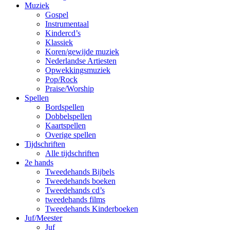
Muziek
Gospel
Instrumentaal
Kindercd’s
Klassiek
Koren/gewijde muziek
Nederlandse Artiesten
Opwekkingsmuziek
Pop/Rock
Praise/Worship
Spellen
Bordspellen
Dobbelspellen
Kaartspellen
Overige spellen
Tijdschriften
Alle tijdschriften
2e hands
Tweedehands Bijbels
Tweedehands boeken
Tweedehands cd’s
tweedehands films
Tweedehands Kinderboeken
Juf/Meester
Juf