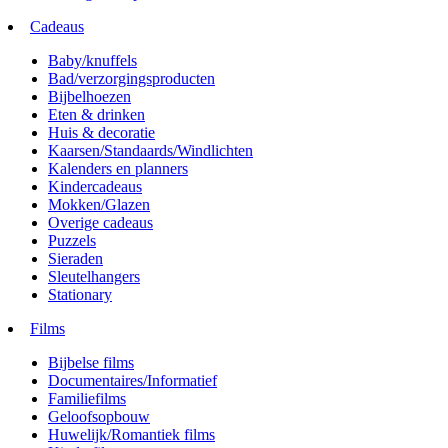
Cadeaus
Baby/knuffels
Bad/verzorgingsproducten
Bijbelhoezen
Eten & drinken
Huis & decoratie
Kaarsen/Standaards/Windlichten
Kalenders en planners
Kindercadeaus
Mokken/Glazen
Overige cadeaus
Puzzels
Sieraden
Sleutelhangers
Stationary
Films
Bijbelse films
Documentaires/Informatief
Familiefilms
Geloofsopbouw
Huwelijk/Romantiek films