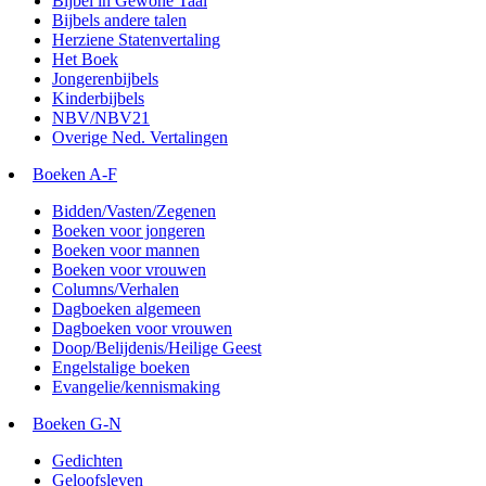
Bijbel in Gewone Taal
Bijbels andere talen
Herziene Statenvertaling
Het Boek
Jongerenbijbels
Kinderbijbels
NBV/NBV21
Overige Ned. Vertalingen
Boeken A-F
Bidden/Vasten/Zegenen
Boeken voor jongeren
Boeken voor mannen
Boeken voor vrouwen
Columns/Verhalen
Dagboeken algemeen
Dagboeken voor vrouwen
Doop/Belijdenis/Heilige Geest
Engelstalige boeken
Evangelie/kennismaking
Boeken G-N
Gedichten
Geloofsleven