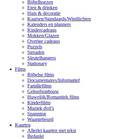
Bijbelhoezen
Eten & drinken
Huis & decoratie
Kaarsen/Standaards/Windlichten
Kalenders en planners
Kindercadeaus
Mokken/Glazen
Overige cadeaus
Puzzels
Sieraden
Sleutelhangers
Stationary
Films
Bijbelse films
Documentaires/Informatief
Familiefilms
Geloofsopbouw
Huwelijk/Romantiek films
Kinderfilms
Muziek dvd’s
Spanning
Waargebeurd
Kaarten
Allerlei kaarten met tekst
Bedankt