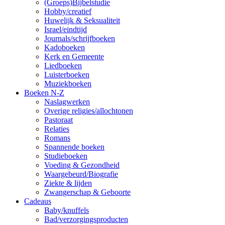
(Groeps)Bijbelstudie
Hobby/creatief
Huwelijk & Seksualiteit
Israel/eindtijd
Journals/schrijfboeken
Kadoboeken
Kerk en Gemeente
Liedboeken
Luisterboeken
Muziekboeken
Boeken N-Z
Naslagwerken
Overige religies/allochtonen
Pastoraat
Relaties
Romans
Spannende boeken
Studieboeken
Voeding & Gezondheid
Waargebeurd/Biografie
Ziekte & lijden
Zwangerschap & Geboorte
Cadeaus
Baby/knuffels
Bad/verzorgingsproducten