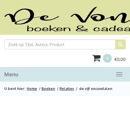
0
€
0,00
Menu
Togg
navi
U bent hier:
Home
/
Boeken
/
Relaties
/ de vijf excuustalen