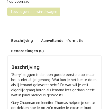
1 op voorraad
de
Toevoegen aan winkelwagen
vijf
excuustalen
aantal
Beschrijving
Aanvullende informatie
Beoordelingen (0)
Beschrijving
‘Sorry’ zeggen is dan een goede eerste stap, maar
het is niet altijd genoeg. Wat kun je het beste doen
als jij iemand gekwetst hebt? En wat wil je zelf
eigenlijk graag horen als iemand iets gedaan heeft
wat in jouw nadeel is geweest?
Gary Chapman en Jennifer Thomas helpen je om te
ontdekken hoe je op zo’n manier je excuses kunt