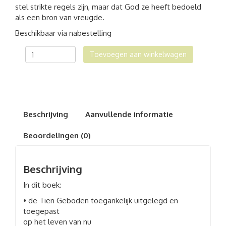
stel strikte regels zijn, maar dat God ze heeft bedoeld
als een bron van vreugde.
Beschikbaar via nabestelling
De
Toevoegen aan winkelwagen
tien
woorden
van
leven
aantal
Beschrijving
Aanvullende informatie
Beoordelingen (0)
Beschrijving
In dit boek:
• de Tien Geboden toegankelijk uitgelegd en
toegepast
op het leven van nu