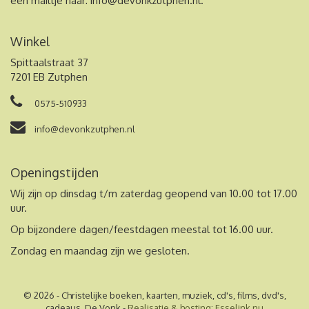
een mailtje naar:
info@devonkzutphen.nl
.
Winkel
Spittaalstraat 37
7201 EB Zutphen
0575-510933
info@devonkzutphen.nl
Openingstijden
Wij zijn op dinsdag t/m zaterdag geopend van 10.00 tot 17.00
uur.
Op bijzondere dagen/feestdagen meestal tot 16.00 uur.
Zondag en maandag zijn we gesloten.
© 2026 - Christelijke boeken, kaarten, muziek, cd's, films, dvd's,
cadeaus, De Vonk -
Realisatie & hosting
:
Esselink.nu