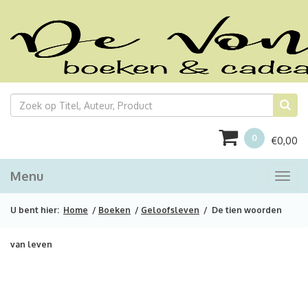
0
€
0,00
Menu
Togg
navi
U bent hier:
Home
/
Boeken
/
Geloofsleven
/ De tien woorden
van leven