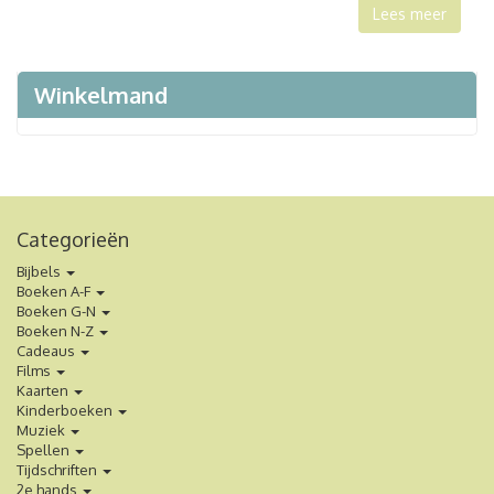
Lees meer
Winkelmand
Categorieën
Bijbels
Boeken A-F
Boeken G-N
Boeken N-Z
Cadeaus
Films
Kaarten
Kinderboeken
Muziek
Spellen
Tijdschriften
2e hands