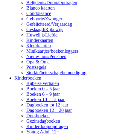
Belijdenis/Doop/Opdragen
Blanco kaarten
Condoleance
Geboorte/Zwanger
Gefeliciteerd/Verjaardag
Geslaagd/Rijbewijs
Huwelijk/Liefde
Kinderkaarten
Kleurkaarten
Minikaartjes/boekenleggers
Nieuw huis/Pensioen
Opa & Oma
Postzegels
Sterkte/beterschap/bemoediging
Kinderboeken
Bijbelse verhalen
Boeken 0 – 5 jaar
Boeken 6 – 9 jaar
Boeken 10 – 12 jaar
Dagboeken tot 12 jaar
Dagboeken 12 – 20 jaar
Doe-boeken
Gezinsdagboeken
Kinderdoop/opdragen
Young Adult 12+