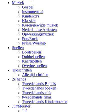
Muziek
Gospel
Instrumentaal
Kindercd’s
Klassiek
Koren/gewijde muziek
Nederlandse Artiesten
Opwekkingsmuziek
Pop/Rock
Praise/Worship
Spellen
Bordspellen
Dobbelspellen
Kaartspellen
Overige spellen
Tijdschriften
Alle tijdschriften
2e hands
Tweedehands Bijbels
Tweedehands boeken
Tweedehands cd’s
tweedehands films
Tweedehands Kinderboeken
Juf/Meester
Juf