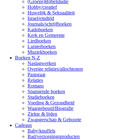
(Groeps)Bijbelstudie
Hobby/creatief
Huwelijk & Seksualiteit
Israel/eindtijd
Journals/schrijfboeken
Kadoboeken
Kerk en Gemeente
Liedboeken
Luisterboeken
Muziekboeken
Boeken N-Z
Naslagwerken
Overige religies/allochtonen
Pastoraat
Relaties
Romans
Spannende boeken
Studieboeken
Voeding & Gezondheid
Waargebeurd/Biografie
Ziekte & lijden
Zwangerschap & Geboorte
Cadeaus
Baby/knuffels
Bad/verzorgingsproducten