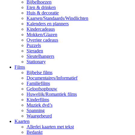
Bijbelhoezen
Eten & drinken
Huis & decoratie
Kaarsen/Standaards/Windlichten
Kalenders en planners
Kindercadeaus
Mokken/Glazen
Overige cadeaus
Puzzels
Sieraden
Sleutelhangers
Stationary
Films
Bijbelse films
Documentaires/Informatief
Familiefilms
Geloofsopbouw
Huwelijk/Romantiek films
Kinderfilms
Muziek dvd’s
Spanning
Waargebeurd
Kaarten
Allerlei kaarten met tekst
Bedankt