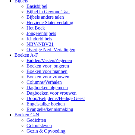
Bijbels
Basisbijbel
Bijbel in Gewone Taal
Bijbels andere talen
Herziene Statenvertaling
Het Boek
Jongerenbijbels
Kinderbijbels
NBV/NBV21
Overige Ned. Vertalingen
Boeken A-F
Bidden/Vasten/Zegenen
Boeken voor jongeren
Boeken voor mannen
Boeken voor vrouwen
Columns/Verhalen
Dagboeken algemeen
Dagboeken voor vrouwen
Doop/Belijdenis/Heilige Geest
Engelstalige boeken
Evangelie/kennismaking
Boeken G-N
Gedichten
Geloofsleven
Gezin & Opvoeding