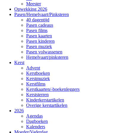
Meester
Opwekking 2026
Pasen/Hemelvaart/Pinksteren
40 dagentijd
Pasen cadeaus
Pasen films
Pasen kaarten
Pasen kinderen
Pasen muziek
Pasen volwassenen
Hemelvaart/pinksteren
Kerst
Advent
Kerstboeken
Kerstmuziek
Kerstfilms
Kerstkaarten/-boekenleggers
Kerststerren
Kinderkerstartikelen
Overige kerstartikelen
2026
Agendas
Dagboeken
Kalenders
Moeder/Vaderdag