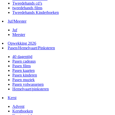
Tweedehands cd’s
tweedehands films
Tweedehands Kinderboeken
Juf/Meester
Juf
Meester
Opwekking 2026
Pasen/Hemelvaart/Pinksteren
40 dagentijd
Pasen cadeaus
Pasen films
Pasen kaarten
Pasen kinderen
Pasen muziek
Pasen volwassenen
Hemelvaart/pinksteren
Kerst
Advent
Kerstboeken