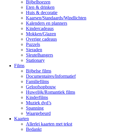
Bijbelhoezen
Eten & drinken
Huis & decoratie
Kaarsen/Standaards/Windlichten
Kalenders en planners
Kindercadeaus
Mokken/Glazen
Overige cadeaus
Puzzels
Sieraden
Sleutelhangers
Stationary
Films
Bijbelse films
Documentaires/Informatief
Familiefilms
Geloofsopbouw
Huwelijk/Romantiek films
Kinderfilms
Muziek dvd’s
Spanning
Waargebeurd
Kaarten
Allerlei kaarten met tekst
Bedankt