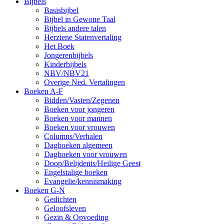
Bijbels
Basisbijbel
Bijbel in Gewone Taal
Bijbels andere talen
Herziene Statenvertaling
Het Boek
Jongerenbijbels
Kinderbijbels
NBV/NBV21
Overige Ned. Vertalingen
Boeken A-F
Bidden/Vasten/Zegenen
Boeken voor jongeren
Boeken voor mannen
Boeken voor vrouwen
Columns/Verhalen
Dagboeken algemeen
Dagboeken voor vrouwen
Doop/Belijdenis/Heilige Geest
Engelstalige boeken
Evangelie/kennismaking
Boeken G-N
Gedichten
Geloofsleven
Gezin & Opvoeding