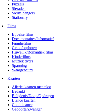
Puzzels
Sieraden
Sleutelhangers
Stationary
Films
Bijbelse films
Documentaires/Informatief
Familiefilms
Geloofsopbouw
Huwelijk/Romantiek films
Kinderfilms
Muziek dvd’s
Spanning
Waargebeurd
Kaarten
Allerlei kaarten met tekst
Bedankt
Belijdenis/Doop/Opdragen
Blanco kaarten
Condoleance
Geboorte/Zwanger