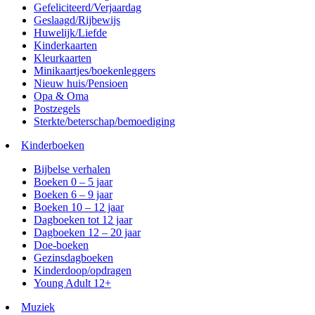
Gefeliciteerd/Verjaardag
Geslaagd/Rijbewijs
Huwelijk/Liefde
Kinderkaarten
Kleurkaarten
Minikaartjes/boekenleggers
Nieuw huis/Pensioen
Opa & Oma
Postzegels
Sterkte/beterschap/bemoediging
Kinderboeken
Bijbelse verhalen
Boeken 0 – 5 jaar
Boeken 6 – 9 jaar
Boeken 10 – 12 jaar
Dagboeken tot 12 jaar
Dagboeken 12 – 20 jaar
Doe-boeken
Gezinsdagboeken
Kinderdoop/opdragen
Young Adult 12+
Muziek