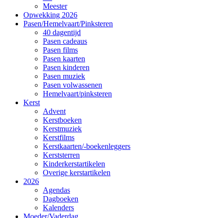
Meester
Opwekking 2026
Pasen/Hemelvaart/Pinksteren
40 dagentijd
Pasen cadeaus
Pasen films
Pasen kaarten
Pasen kinderen
Pasen muziek
Pasen volwassenen
Hemelvaart/pinksteren
Kerst
Advent
Kerstboeken
Kerstmuziek
Kerstfilms
Kerstkaarten/-boekenleggers
Kerststerren
Kinderkerstartikelen
Overige kerstartikelen
2026
Agendas
Dagboeken
Kalenders
Moeder/Vaderdag