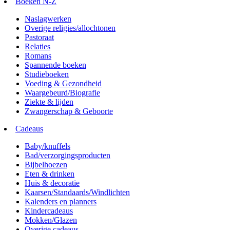
Boeken N-Z
Naslagwerken
Overige religies/allochtonen
Pastoraat
Relaties
Romans
Spannende boeken
Studieboeken
Voeding & Gezondheid
Waargebeurd/Biografie
Ziekte & lijden
Zwangerschap & Geboorte
Cadeaus
Baby/knuffels
Bad/verzorgingsproducten
Bijbelhoezen
Eten & drinken
Huis & decoratie
Kaarsen/Standaards/Windlichten
Kalenders en planners
Kindercadeaus
Mokken/Glazen
Overige cadeaus