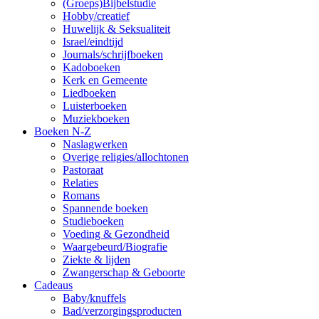
(Groeps)Bijbelstudie
Hobby/creatief
Huwelijk & Seksualiteit
Israel/eindtijd
Journals/schrijfboeken
Kadoboeken
Kerk en Gemeente
Liedboeken
Luisterboeken
Muziekboeken
Boeken N-Z
Naslagwerken
Overige religies/allochtonen
Pastoraat
Relaties
Romans
Spannende boeken
Studieboeken
Voeding & Gezondheid
Waargebeurd/Biografie
Ziekte & lijden
Zwangerschap & Geboorte
Cadeaus
Baby/knuffels
Bad/verzorgingsproducten