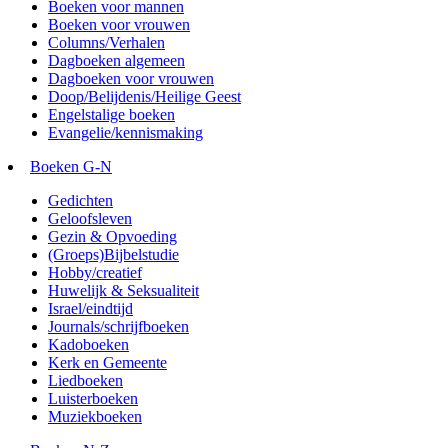
Boeken voor mannen
Boeken voor vrouwen
Columns/Verhalen
Dagboeken algemeen
Dagboeken voor vrouwen
Doop/Belijdenis/Heilige Geest
Engelstalige boeken
Evangelie/kennismaking
Boeken G-N
Gedichten
Geloofsleven
Gezin & Opvoeding
(Groeps)Bijbelstudie
Hobby/creatief
Huwelijk & Seksualiteit
Israel/eindtijd
Journals/schrijfboeken
Kadoboeken
Kerk en Gemeente
Liedboeken
Luisterboeken
Muziekboeken