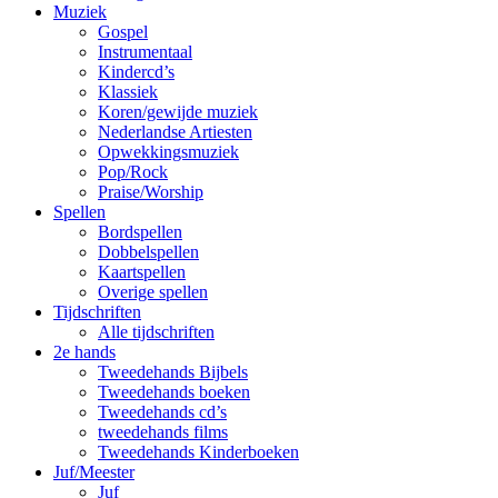
Muziek
Gospel
Instrumentaal
Kindercd’s
Klassiek
Koren/gewijde muziek
Nederlandse Artiesten
Opwekkingsmuziek
Pop/Rock
Praise/Worship
Spellen
Bordspellen
Dobbelspellen
Kaartspellen
Overige spellen
Tijdschriften
Alle tijdschriften
2e hands
Tweedehands Bijbels
Tweedehands boeken
Tweedehands cd’s
tweedehands films
Tweedehands Kinderboeken
Juf/Meester
Juf