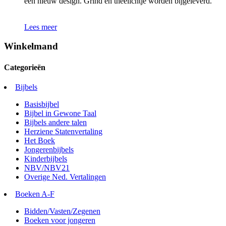
een nieuw design. Grind en theelichtje worden bijgeleverd.
Lees meer
Winkelmand
Categorieën
Bijbels
Basisbijbel
Bijbel in Gewone Taal
Bijbels andere talen
Herziene Statenvertaling
Het Boek
Jongerenbijbels
Kinderbijbels
NBV/NBV21
Overige Ned. Vertalingen
Boeken A-F
Bidden/Vasten/Zegenen
Boeken voor jongeren