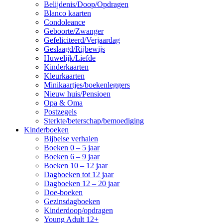
Belijdenis/Doop/Opdragen
Blanco kaarten
Condoleance
Geboorte/Zwanger
Gefeliciteerd/Verjaardag
Geslaagd/Rijbewijs
Huwelijk/Liefde
Kinderkaarten
Kleurkaarten
Minikaartjes/boekenleggers
Nieuw huis/Pensioen
Opa & Oma
Postzegels
Sterkte/beterschap/bemoediging
Kinderboeken
Bijbelse verhalen
Boeken 0 – 5 jaar
Boeken 6 – 9 jaar
Boeken 10 – 12 jaar
Dagboeken tot 12 jaar
Dagboeken 12 – 20 jaar
Doe-boeken
Gezinsdagboeken
Kinderdoop/opdragen
Young Adult 12+