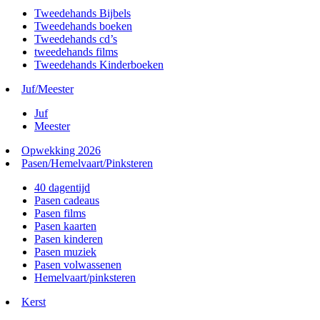
Tweedehands Bijbels
Tweedehands boeken
Tweedehands cd’s
tweedehands films
Tweedehands Kinderboeken
Juf/Meester
Juf
Meester
Opwekking 2026
Pasen/Hemelvaart/Pinksteren
40 dagentijd
Pasen cadeaus
Pasen films
Pasen kaarten
Pasen kinderen
Pasen muziek
Pasen volwassenen
Hemelvaart/pinksteren
Kerst