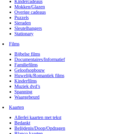
Kindercadeaus
Mokken/Glazen
Overige cadeaus
Puzzels
Sieraden
Sleutelhangers
Stationary
Films
Bijbelse films
Documentaires/Informatief
Familiefilms
Geloofsopbouw
Huwelijk/Romantiek films
Kinderfilms
Muziek dvd’s
Spanning
Waargebeurd
Kaarten
Allerlei kaarten met tekst
Bedankt
Belijdenis/Doop/Opdragen
Blanco kaarten