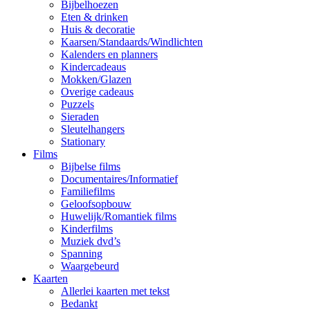
Bijbelhoezen
Eten & drinken
Huis & decoratie
Kaarsen/Standaards/Windlichten
Kalenders en planners
Kindercadeaus
Mokken/Glazen
Overige cadeaus
Puzzels
Sieraden
Sleutelhangers
Stationary
Films
Bijbelse films
Documentaires/Informatief
Familiefilms
Geloofsopbouw
Huwelijk/Romantiek films
Kinderfilms
Muziek dvd’s
Spanning
Waargebeurd
Kaarten
Allerlei kaarten met tekst
Bedankt