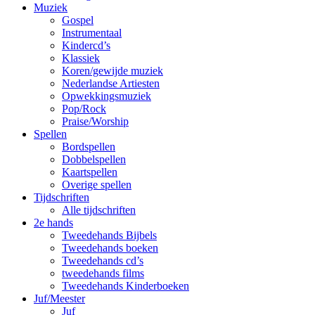
Muziek
Gospel
Instrumentaal
Kindercd’s
Klassiek
Koren/gewijde muziek
Nederlandse Artiesten
Opwekkingsmuziek
Pop/Rock
Praise/Worship
Spellen
Bordspellen
Dobbelspellen
Kaartspellen
Overige spellen
Tijdschriften
Alle tijdschriften
2e hands
Tweedehands Bijbels
Tweedehands boeken
Tweedehands cd’s
tweedehands films
Tweedehands Kinderboeken
Juf/Meester
Juf