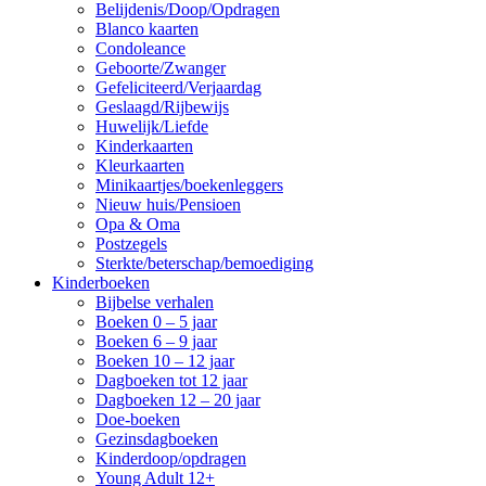
Belijdenis/Doop/Opdragen
Blanco kaarten
Condoleance
Geboorte/Zwanger
Gefeliciteerd/Verjaardag
Geslaagd/Rijbewijs
Huwelijk/Liefde
Kinderkaarten
Kleurkaarten
Minikaartjes/boekenleggers
Nieuw huis/Pensioen
Opa & Oma
Postzegels
Sterkte/beterschap/bemoediging
Kinderboeken
Bijbelse verhalen
Boeken 0 – 5 jaar
Boeken 6 – 9 jaar
Boeken 10 – 12 jaar
Dagboeken tot 12 jaar
Dagboeken 12 – 20 jaar
Doe-boeken
Gezinsdagboeken
Kinderdoop/opdragen
Young Adult 12+