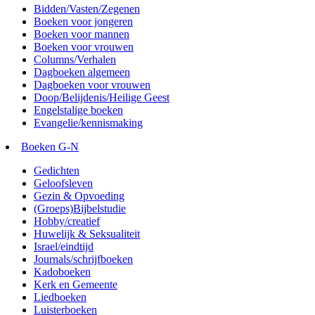
Bidden/Vasten/Zegenen
Boeken voor jongeren
Boeken voor mannen
Boeken voor vrouwen
Columns/Verhalen
Dagboeken algemeen
Dagboeken voor vrouwen
Doop/Belijdenis/Heilige Geest
Engelstalige boeken
Evangelie/kennismaking
Boeken G-N
Gedichten
Geloofsleven
Gezin & Opvoeding
(Groeps)Bijbelstudie
Hobby/creatief
Huwelijk & Seksualiteit
Israel/eindtijd
Journals/schrijfboeken
Kadoboeken
Kerk en Gemeente
Liedboeken
Luisterboeken