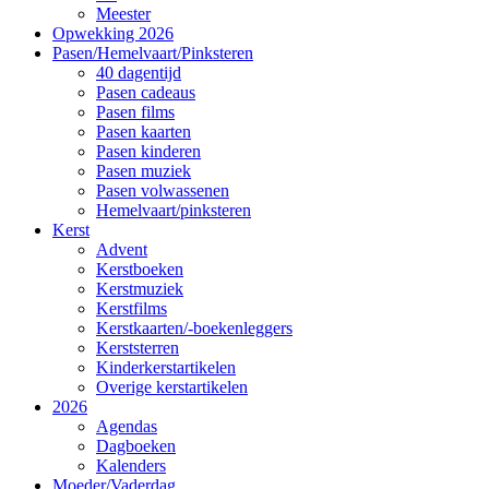
Meester
Opwekking 2026
Pasen/Hemelvaart/Pinksteren
40 dagentijd
Pasen cadeaus
Pasen films
Pasen kaarten
Pasen kinderen
Pasen muziek
Pasen volwassenen
Hemelvaart/pinksteren
Kerst
Advent
Kerstboeken
Kerstmuziek
Kerstfilms
Kerstkaarten/-boekenleggers
Kerststerren
Kinderkerstartikelen
Overige kerstartikelen
2026
Agendas
Dagboeken
Kalenders
Moeder/Vaderdag