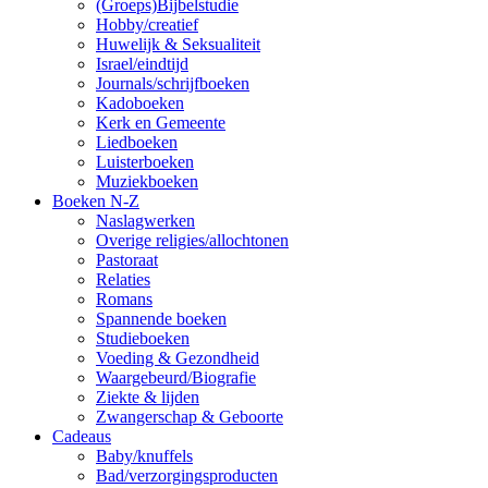
(Groeps)Bijbelstudie
Hobby/creatief
Huwelijk & Seksualiteit
Israel/eindtijd
Journals/schrijfboeken
Kadoboeken
Kerk en Gemeente
Liedboeken
Luisterboeken
Muziekboeken
Boeken N-Z
Naslagwerken
Overige religies/allochtonen
Pastoraat
Relaties
Romans
Spannende boeken
Studieboeken
Voeding & Gezondheid
Waargebeurd/Biografie
Ziekte & lijden
Zwangerschap & Geboorte
Cadeaus
Baby/knuffels
Bad/verzorgingsproducten