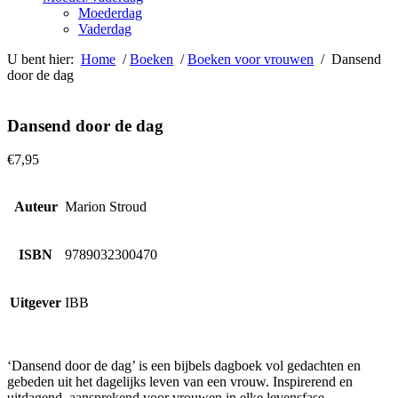
Moederdag
Vaderdag
U bent hier:
Home
/
Boeken
/
Boeken voor vrouwen
/ Dansend
door de dag
Dansend door de dag
€
7,95
Auteur
Marion Stroud
ISBN
9789032300470
Uitgever
IBB
‘Dansend door de dag’ is een bijbels dagboek vol gedachten en
gebeden uit het dagelijks leven van een vrouw. Inspirerend en
uitdagend, aansprekend voor vrouwen in elke levensfase.