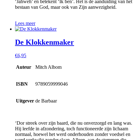
‘Jahweh’ en betekent ‘Ik ben’. Het is de aanduiding van het
bestaan van God, maar ook van Zijn aanwezigheid.
Lees meer
De Klokkenmaker
€
6,95
Auteur
Mitch Albom
ISBN
9789059999046
Uitgever
de Barbaar
‘Dor streek over zijn baard, die nu onverzorgd en lang was.
Hij leefde in afzondering, toch functioneerde zijn lichaam
normaal, hoewel het werd onderhouden zonder voedsel en
werd verkwikt zonder slaap. Alleen, aan de stemmen die