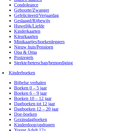
Condoleance
Geboorte/Zwanger
Gefeliciteerd/Verjaardag
Geslaagd/Rijbewijs
Huwelijk/Liefde
Kinderkaarten
Kleurkaarten
Minikaartjes/boekenleggers
Nieuw huis/Pensioen
Opa & Oma
Postzegels
Sterkte/beterschap/bemoediging
Kinderboeken
Bijbelse verhalen
Boeken 0 – 5 jaar
Boeken 6 – 9 jaar
Boeken 10 – 12 jaar
Dagboeken tot 12 jaar
Dagboeken 12 – 20 jaar
Doe-boeken
Gezinsdagboeken
Kinderdoop/opdragen
Young Adult 12+