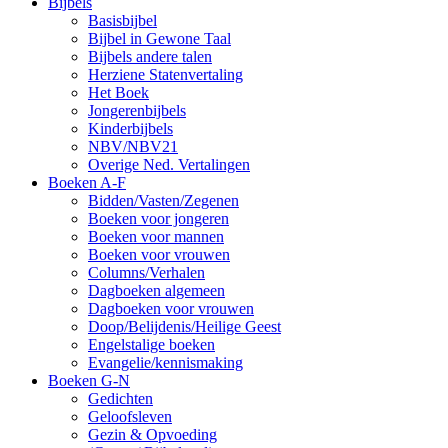
Bijbels
Basisbijbel
Bijbel in Gewone Taal
Bijbels andere talen
Herziene Statenvertaling
Het Boek
Jongerenbijbels
Kinderbijbels
NBV/NBV21
Overige Ned. Vertalingen
Boeken A-F
Bidden/Vasten/Zegenen
Boeken voor jongeren
Boeken voor mannen
Boeken voor vrouwen
Columns/Verhalen
Dagboeken algemeen
Dagboeken voor vrouwen
Doop/Belijdenis/Heilige Geest
Engelstalige boeken
Evangelie/kennismaking
Boeken G-N
Gedichten
Geloofsleven
Gezin & Opvoeding