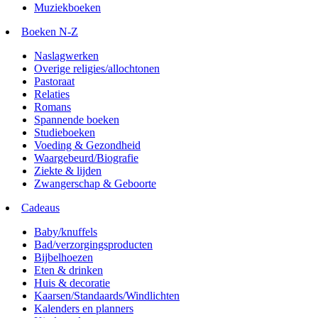
Muziekboeken
Boeken N-Z
Naslagwerken
Overige religies/allochtonen
Pastoraat
Relaties
Romans
Spannende boeken
Studieboeken
Voeding & Gezondheid
Waargebeurd/Biografie
Ziekte & lijden
Zwangerschap & Geboorte
Cadeaus
Baby/knuffels
Bad/verzorgingsproducten
Bijbelhoezen
Eten & drinken
Huis & decoratie
Kaarsen/Standaards/Windlichten
Kalenders en planners