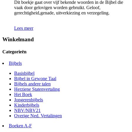
Dit boekje gaat over vijf bekende woorden in de Bijbel die
vaak door gelovigen worden gebruikt. Geloof,
gerechtigheid,genade, uitverkiezing en verzegeling.
Lees meer
Winkelmand
Categorieën
Bijbels
Basisbijbel
Bijbel in Gewone Taal
Bijbels andere talen
Herziene Statenvertaling
Het Boek
Jongerenbijbels
Kinderbijbels
NBV/NBV21
Overige Ned. Vertalingen
Boeken A-F